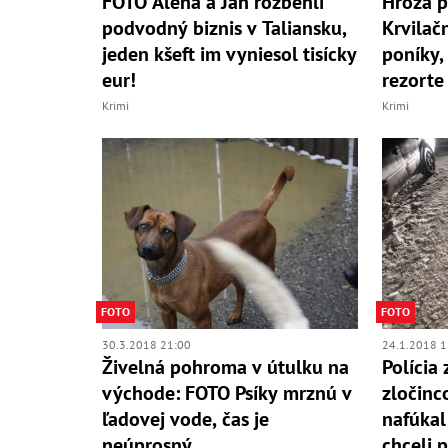
FOTO Alena a Ján rozbehli
Hrôza p
podvodný biznis v Taliansku,
Krvilač
jeden kšeft im vyniesol tisícky
poníky
eur!
rezorte
Krimi
Krimi
FOTO
FOTO
30.3.2018 21:00
24.1.2018 1
Živelná pohroma v útulku na
Polícia
východe: FOTO Psíky mrznú v
zločinc
ľadovej vode, čas je
nafúkal
neúprosný
chceli 