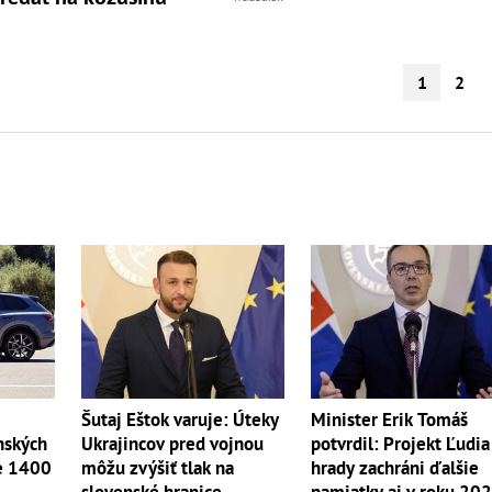
1
2
Minister Erik Tomáš
Šutaj Eštok varuje: Úteky
nských
potvrdil: Projekt Ľudia
Ukrajincov pred vojnou
še 1400
hrady zachráni ďalšie
môžu zvýšiť tlak na
pamiatky aj v roku 20