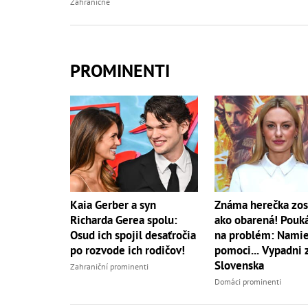
Zahraničné
PROMINENTI
Kaia Gerber a syn
Známa herečka zos
Richarda Gerea spolu:
ako obarená! Pouk
Osud ich spojil desaťročia
na problém: Namie
po rozvode ich rodičov!
pomoci... Vypadni 
Slovenska
Zahraniční prominenti
Domáci prominenti