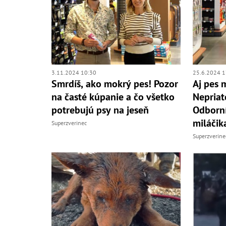
3.11.2024 10:30
25.6.2024 1
Smrdíš, ako mokrý pes! Pozor
Aj pes 
na časté kúpanie a čo všetko
Nepriat
potrebujú psy na jeseň
Odborní
miláčik
Superzverinec
Superzverine