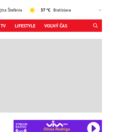
ajtra Štefánia
37 °C
 TV
LIFESTYLE
VOĽNÝ ČAS
STREAM
NAŽIVO
Olivia Rodrigo