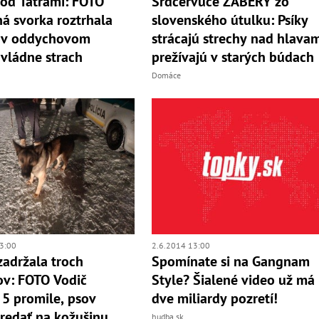
od Tatrami: FOTO
Srdcervúce ZÁBERY zo
ná svorka roztrhala
slovenského útulku: Psíky
, v oddychovom
strácajú strechy nad hlavam
 vládne strach
prežívajú v starých búdach
Domáce
3:00
2.6.2014 13:00
 zadržala troch
Spomínate si na Gangnam
ov: FOTO Vodič
Style? Šialené video už má
 5 promile, psov
dve miliardy pozretí!
predať na kožušinu
hudba.sk