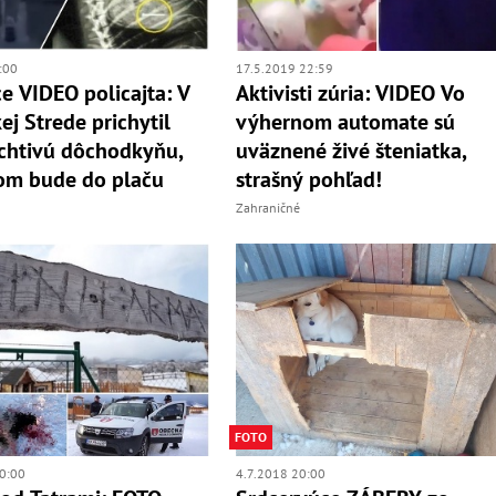
:00
17.5.2019 22:59
e VIDEO policajta: V
Aktivisti zúria: VIDEO Vo
ej Strede prichytil
výhernom automate sú
chtivú dôchodkyňu,
uväznené živé šteniatka,
om bude do plaču
strašný pohľad!
Zahraničné
FOTO
0:00
4.7.2018 20:00