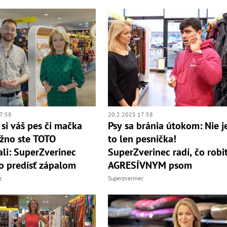
7:58
20.2.2025 17:58
 si váš pes či mačka
Psy sa bránia útokom: Nie j
žno ste TOTO
to len pesnička!
li: SuperZverinec
SuperZverinec radí, čo robiť
ko predísť zápalom
AGRESÍVNYM psom
c
Superzverinec