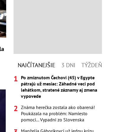
la
NAJČÍTANEJŠIE
3 DNI
TÝŽDEŇ
Po zmiznutom Čechovi (45) v Egypte
pátrajú už mesiac: Záhadné veci pod
lehátkom, stratené záznamy aj zmena
vypovede
Známa herečka zostala ako obarená!
Poukázala na problém: Namiesto
pomoci... Vypadni zo Slovenska
Manželia Gáboríkovci už jednu krízu