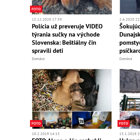
FOTO
15.12.2020 17:59
2.6.2020 22
Polícia už preveruje VIDEO
Šokujúc
týrania sučky na východe
Dunajsk
Slovenska: Beštiálny čin
pomsty
spravili deti
psíčkar
Domáce
Domáce
FOTO
FOTO
10.2.2019 14:15
15.1.2019 2