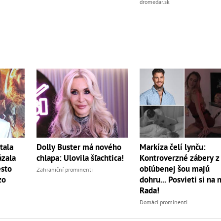
dromedar.sk
tala
Dolly Buster má nového
Markíza čelí lynču:
ázala
chlapa: Ulovila šľachtica!
Kontroverzné zábery z
sto
obľúbenej šou majú
Zahraniční prominenti
zo
dohru... Posvieti si na 
Rada!
Domáci prominenti