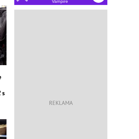
Vampire
e
 s