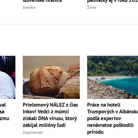
slovenské hranice
Žilina
Domáce
val
Prielomový NÁLEZ z čias
Práce na hoteli
sa
Inkov! Vedci z múmií
Trumpových v Albánsk
izmu
získali DNA vírusu, ktorý
podľa expertov
zabíjal milióny ľudí
nenávratne poškodili
prírodu
Zaujímavosti