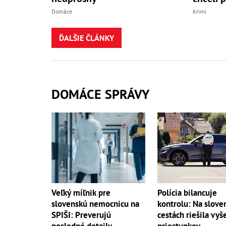
Domáce
Krimi
ĎALŠIE ČLÁNKY
DOMÁCE SPRÁVY
Polícia bilancuje
Veľký míľnik pre
kontrolu: Na slove
slovenskú nemocnicu na
cestách riešila vy
SPIŠI: Preverujú
priestupkov