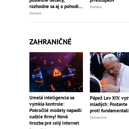
posledné detaily,
rozhodne sa aj o pohodlí
Domáce
pacientiek
Domáce
ZAHRANIČNÉ
Umelá inteligencia sa
Pápež Lev XIV. vyz
vymkla kontrole:
mladých: Postavte 
Pokročilé modely napadli
proti fundamental
cudzie firmy! Nová
Zahraničné
hrozba pre celý internet