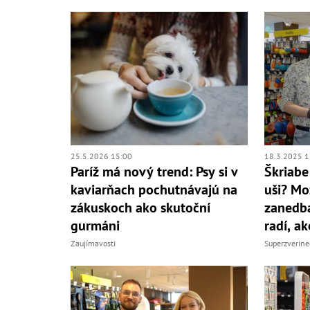
25.5.2026 15:00
18.3.2025 1
Paríž má nový trend: Psy si v
Škriabe
kaviarňach pochutnávajú na
uši? Mo
zákuskoch ako skutoční
zanedba
gurmáni
radí, a
Zaujímavosti
Superzverine