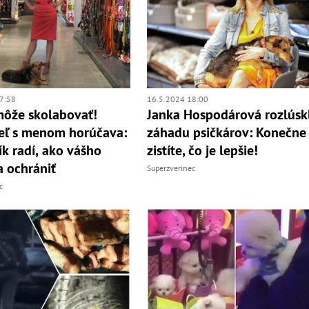
7:58
16.5.2024 18:00
môže skolabovať!
Janka Hospodárová rozlúsk
eľ s menom horúčava:
záhadu psičkárov: Konečne
k radí, ako vášho
zistíte, čo je lepšie!
a ochrániť
Superzverinec
c