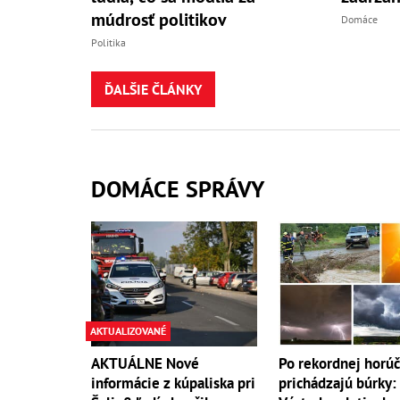
múdrosť politikov
Domáce
Politika
ĎALŠIE ČLÁNKY
DOMÁCE SPRÁVY
AKTUALIZOVANÉ
AKTUÁLNE Nové
Po rekordnej horú
informácie z kúpaliska pri
prichádzajú búrky: