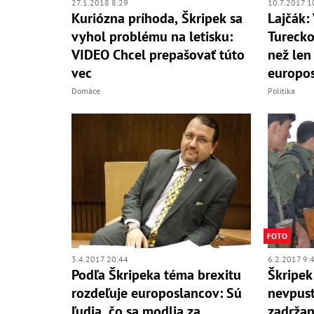
27.1.2018 8:29
10.7.2017 1
Kuriózna príhoda, Škripek sa
Lajčák:
vyhol problému na letisku:
Turecko
VIDEO Chcel prepašovať túto
než len
vec
europos
Domáce
Politika
FOTO
3.4.2017 20:44
6.2.2017 9:
Podľa Škripeka téma brexitu
Škripek
rozdeľuje europoslancov: Sú
nevpust
ľudia, čo sa modlia za
zadržan