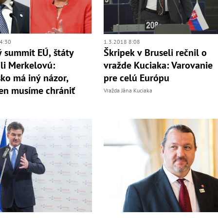
4:30
1.3.2018 8:08
 summit EÚ, štáty
Škripek v Bruseli rečnil o
li Merkelovú:
vražde Kuciaka: Varovanie
ko má iný názor,
pre celú Európu
en musíme chrániť
Vražda Jána Kuciaka