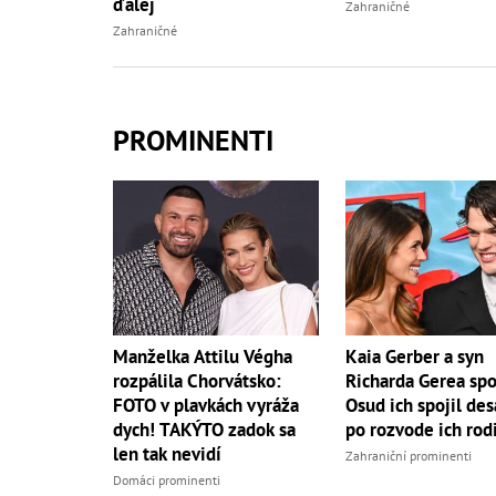
ďalej
Zahraničné
Zahraničné
PROMINENTI
Manželka Attilu Végha
Kaia Gerber a syn
rozpálila Chorvátsko:
Richarda Gerea spo
FOTO v plavkách vyráža
Osud ich spojil des
dych! TAKÝTO zadok sa
po rozvode ich rod
len tak nevidí
Zahraniční prominenti
Domáci prominenti