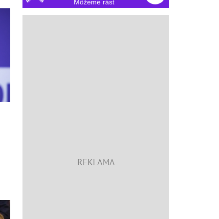
Môžeme rásť
,