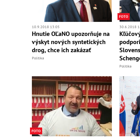
FOTO
10.9.2018 13:05
30.6.2018 1
Hnutie OĽaNO upozorňuje na
Kľúčový
výskyt nových syntetických
podpori
drog, chce ich zakázať
Slovens
Scheng
Politika
Politika
FOTO