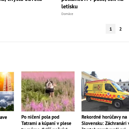
letisku
Domáce
1
2
Po ničení pola pod
Rekordné horúčavy na
čave
Tatrami a kúpaní v plese
Slovensku: Záchranári 