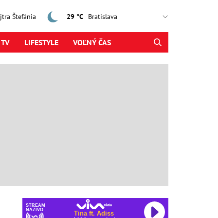
ajtra Štefánia
29 °C
 TV
LIFESTYLE
VOĽNÝ ČAS
STREAM
NAŽIVO
Tina ft. Adiss