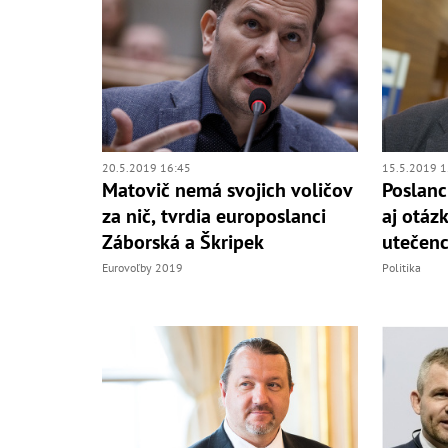
20.5.2019 16:45
15.5.2019 1
Matovič nemá svojich voličov
Poslanc
za nič, tvrdia europoslanci
aj otáz
Záborská a Škripek
utečenc
Eurovoľby 2019
Politika