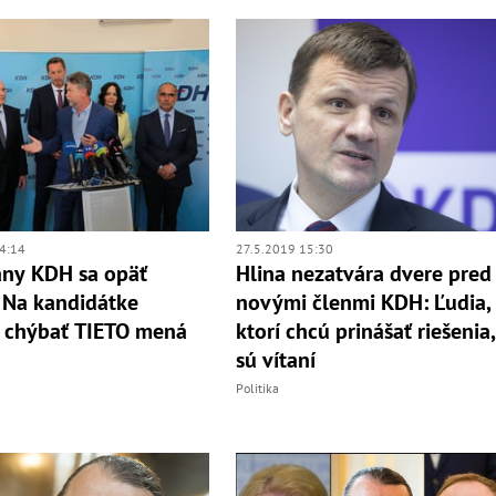
4:14
27.5.2019 15:30
any KDH sa opäť
Hlina nezatvára dvere pred
l: Na kandidátke
novými členmi KDH: Ľudia,
 chýbať TIETO mená
ktorí chcú prinášať riešenia
sú vítaní
Politika