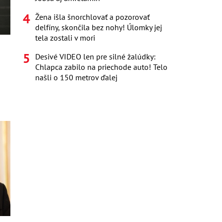
Žena išla šnorchlovať a pozorovať
delfíny, skončila bez nohy! Úlomky jej
tela zostali v mori
Desivé VIDEO len pre silné žalúdky:
Chlapca zabilo na priechode auto! Telo
našli o 150 metrov ďalej