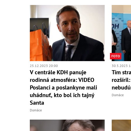
FOTO
25.12.2023 20:00
30.5.2023 1
V centrále KDH panuje
Tím str
rodinná atmosféra: VIDEO
rozšíri
Poslanci a poslankyne mali
nebudú
uhádnuť, kto bol ich tajný
Domáce
Santa
Domáce