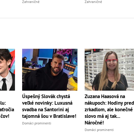
Zahraničné
Zahraničné
Úspešný Slovák chystá
Zuzana Haasová na
veľké novinky: Luxusná
lu:
nákupoch: Hodiny pre
svadba na Santorini aj
aťročia
zrkadlom, ale konečné
tajomná šou v Bratislave!
ičov!
slovo má aj tak...
Náročné!
Domáci prominenti
Domáci prominenti