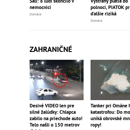
Šali: 8 ľudí skončilo v
Výstrahy platia do
nemocnici
polnoci, PIATOK pr
ďalšie riziká
Domáce
Domáce
ZAHRANIČNÉ
Tanker pri Ománe 
Desivé VIDEO len pre
katastrofou: Do mo
silné žalúdky: Chlapca
uniká obrovské mn
zabilo na priechode auto!
ropy!
Telo našli o 150 metrov