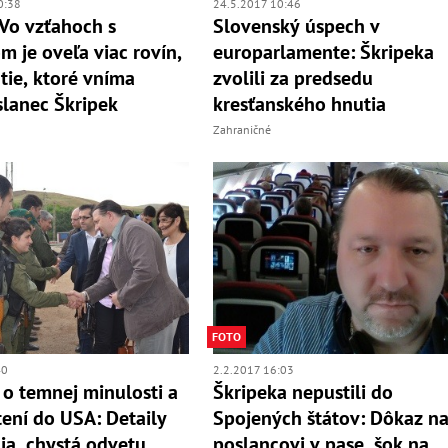
0:38
24.5.2017 10:46
 Vo vzťahoch s
Slovenský úspech v
m je oveľa viac rovín,
europarlamente: Škripeka
 tie, ktoré vníma
zvolili za predsedu
lanec Škripek
kresťanského hnutia
Zahraničné
FOTO
40
2.2.2017 16:03
 o temnej minulosti a
Škripeka nepustili do
ení do USA: Detaily
Spojených štátov: Dôkaz na
ia, chystá odvetu
poslancovi v pase, šok na