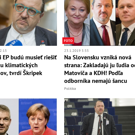
FOTO
2:15
23.1.2019 5:55
i EP budú musieť riešiť
Na Slovensku vzniká nová
ku klimatických
strana: Zakladajú ju ľudia o
ov, tvrdí Škripek
Matoviča a KDH! Podľa
odborníka nemajú šancu
Politika