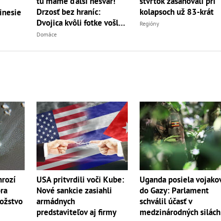
tu máme ďalší nešvár!
štvrtok zasahovali pri
Drzosť bez hraníc:
kolapsoch už 83-krát
inesie
Dvojica kvôli fotke vošla
Regióny
do...
Domáce
hrozí
USA pritvrdili voči Kube:
Uganda posiela vojako
ra
Nové sankcie zasiahli
do Gazy: Parlament
ožstvo
armádnych
schválil účasť v
predstaviteľov aj firmy
medzinárodných silách