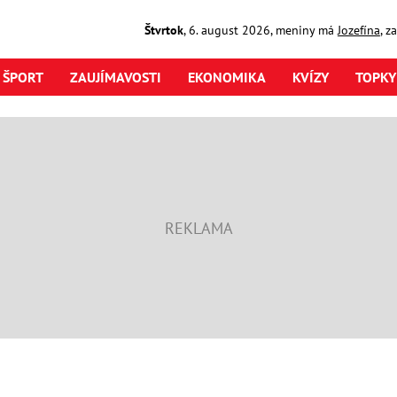
Štvrtok
,
6. august
2026
,
meniny má
Jozefína
, z
ŠPORT
ZAUJÍMAVOSTI
EKONOMIKA
KVÍZY
TOPKY