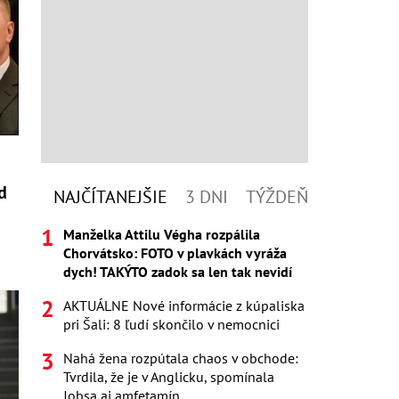
d
NAJČÍTANEJŠIE
3 DNI
TÝŽDEŇ
Manželka Attilu Végha rozpálila
Chorvátsko: FOTO v plavkách vyráža
dych! TAKÝTO zadok sa len tak nevidí
AKTUÁLNE Nové informácie z kúpaliska
pri Šali: 8 ľudí skončilo v nemocnici
Nahá žena rozpútala chaos v obchode:
Tvrdila, že je v Anglicku, spomínala
Jobsa aj amfetamín