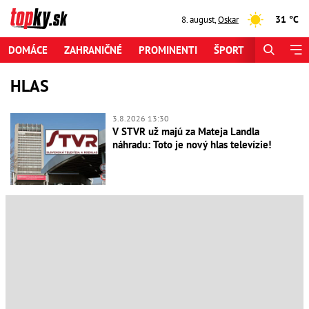
31 °C
8. august
,
Oskar
DOMÁCE
ZAHRANIČNÉ
PROMINENTI
ŠPORT
ZAUJÍMAV
HLAS
3.8.2026 13:30
V STVR už majú za Mateja Landla
náhradu: Toto je nový hlas televízie!