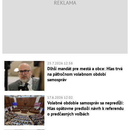
25.7.2026 12:58
Dlhší mandát pre mestá a obce: Hlas trvá
na päťročnom volebnom období
samospráv
17.6.2026 12:02
Volebné obdobie samospráv sa nepredĺži:
Hlas opätovne predloží návrh k referendu
o predčasných voľbách