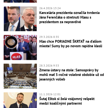
26.4.2026 13:24
Kancelária prezidenta označila tvrdenia
Jána Ferenčáka o stretnutí Hlasu s
prezidentom za nepravdivé
29.3.2026 8:35
Hlas chce PORIADNE ŠKRTAŤ na ďalšom
mieste! Sumy by po novom rapídne klesli
28.3.2026 9:53
Zmena ústavy na stole: Samosprávy by
mohli mať 5-ročné volebné obdobie už od
jesenných volieb
11.1.2026 12:01
Šutaj Eštok si želá vzájomný rešpekt
medzi koaličnými partnermi