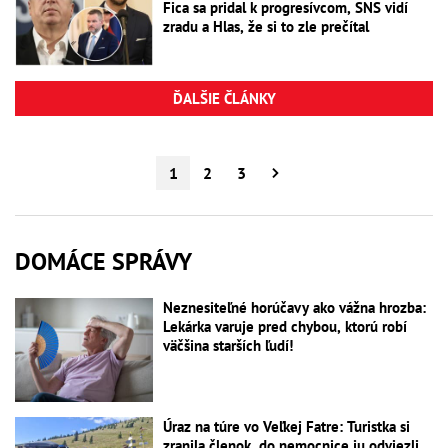
Fica sa pridal k progresívcom, SNS vidí
zradu a Hlas, že si to zle prečítal
ĎALŠIE ČLÁNKY
1
2
3
DOMÁCE SPRÁVY
Neznesiteľné horúčavy ako vážna hrozba:
Lekárka varuje pred chybou, ktorú robí
väčšina starších ľudí!
Úraz na túre vo Veľkej Fatre: Turistka si
zranila členok, do nemocnice ju odviezli