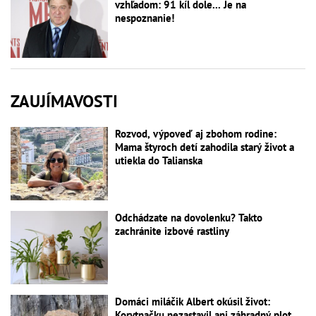
vzhľadom: 91 kíl dole... Je na
nespoznanie!
ZAUJÍMAVOSTI
Rozvod, výpoveď aj zbohom rodine:
Mama štyroch detí zahodila starý život a
utiekla do Talianska
Odchádzate na dovolenku? Takto
zachránite izbové rastliny
Domáci miláčik Albert okúsil život:
Korytnačku nezastavil ani záhradný plot,