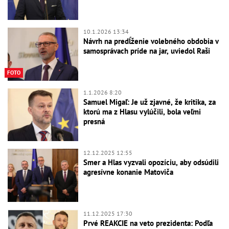
10.1.2026 13:34
Návrh na predĺženie volebného obdobia v
samosprávach príde na jar, uviedol Raši
FOTO
1.1.2026 8:20
Samuel Migaľ: Je už zjavné, že kritika, za
ktorú ma z Hlasu vylúčili, bola veľmi
presná
12.12.2025 12:55
Smer a Hlas vyzvali opozíciu, aby odsúdili
agresívne konanie Matoviča
11.12.2025 17:30
Prvé REAKCIE na veto prezidenta: Podľa