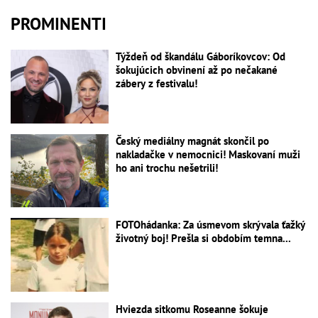
PROMINENTI
Týždeň od škandálu Gáboríkovcov: Od
šokujúcich obvinení až po nečakané
zábery z festivalu!
Český mediálny magnát skončil po
nakladačke v nemocnici! Maskovaní muži
ho ani trochu nešetrili!
FOTOhádanka: Za úsmevom skrývala ťažký
životný boj! Prešla si obdobím temna...
Hviezda sitkomu Roseanne šokuje