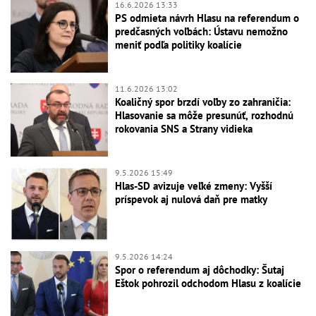
16.6.2026 13:33
PS odmieta návrh Hlasu na referendum o
predčasných voľbách: Ústavu nemožno
meniť podľa politiky koalície
11.6.2026 13:02
Koaličný spor brzdí voľby zo zahraničia:
Hlasovanie sa môže presunúť, rozhodnú
rokovania SNS a Strany vidieka
9.5.2026 15:49
Hlas-SD avizuje veľké zmeny: Vyšší
príspevok aj nulová daň pre matky
9.5.2026 14:24
Spor o referendum aj dôchodky: Šutaj
Eštok pohrozil odchodom Hlasu z koalície