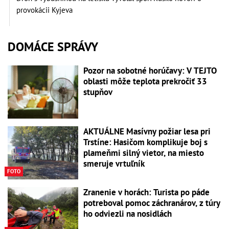
provokácii Kyjeva
DOMÁCE SPRÁVY
Pozor na sobotné horúčavy: V TEJTO
oblasti môže teplota prekročiť 33
stupňov
AKTUÁLNE Masívny požiar lesa pri
Trstíne: Hasičom komplikuje boj s
plameňmi silný vietor, na miesto
smeruje vrtuľník
FOTO
Zranenie v horách: Turista po páde
potreboval pomoc záchranárov, z túry
ho odviezli na nosidlách