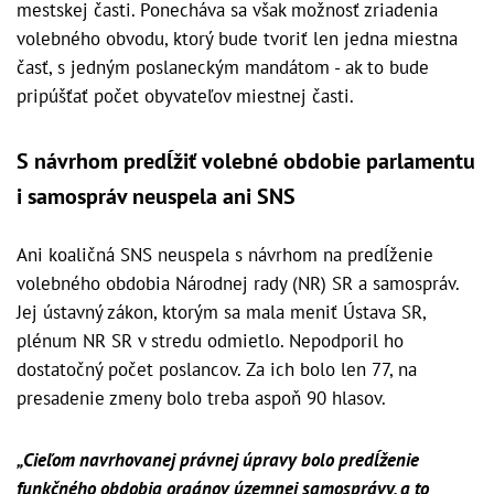
mestskej časti. Ponecháva sa však možnosť zriadenia
volebného obvodu, ktorý bude tvoriť len jedna miestna
časť, s jedným poslaneckým mandátom - ak to bude
pripúšťať počet obyvateľov miestnej časti.
S návrhom predĺžiť volebné obdobie parlamentu
i samospráv neuspela ani SNS
Ani koaličná SNS neuspela s návrhom na predĺženie
volebného obdobia Národnej rady (NR) SR a samospráv.
Jej ústavný zákon, ktorým sa mala meniť Ústava SR,
plénum NR SR v stredu odmietlo. Nepodporil ho
dostatočný počet poslancov. Za ich bolo len 77, na
presadenie zmeny bolo treba aspoň 90 hlasov.
„Cieľom navrhovanej právnej úpravy bolo predĺženie
funkčného obdobia orgánov územnej samosprávy, a to