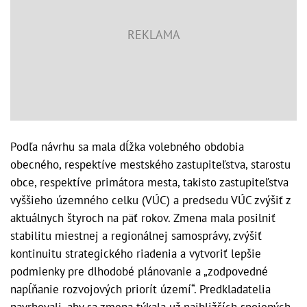
Podľa návrhu sa mala dĺžka volebného obdobia
obecného, respektíve mestského zastupiteľstva, starostu
obce, respektíve primátora mesta, takisto zastupiteľstva
vyššieho územného celku (VÚC) a predsedu VÚC zvýšiť z
aktuálnych štyroch na päť rokov. Zmena mala posilniť
stabilitu miestnej a regionálnej samosprávy, zvýšiť
kontinuitu strategického riadenia a vytvoriť lepšie
podmienky pre dlhodobé plánovanie a „zodpovedné
napĺňanie rozvojových priorít území“. Predkladatelia
navrhovali, aby sa zmena týkala už najbližších spojených