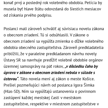
konať prvý a posledný rok volebného obdobia. Petícia by
musela byť hlave štátu odovzdaná do šiestich mesiacov
od získania prvého podpisu.
Poslanci mali zároveň schváliť aj súvisiacu novelu zákona
o obecnom zriadení. Tú si odsúhlasili. V zákone o
obecnom zriadení sa vypúšťa zmienka o dĺžke volebného
obdobia obecného zastupiteľstva. Zároveň predkladatelia
priblížili, že v paralelne predkladanom návrhu novely
Ústavy SR sa navrhuje predĺžiť volebné obdobie orgánov
územnej samosprávy na päť rokov,
„v dôsledku čoho by
úprava v zákone o obecnom zriadení nebola v súlade s
ústavou“
. Táto novela mení aj zákon o meste Košice.
Prešiel pozmeňujúci návrh od poslanca Igora Šimka
(Hlas-SD). Ním sa vypúšťajú ustanovenia o povinnom
zastúpení každej mestskej časti v mestskom
zastupiteľstve, respektíve v miestnom zastupiteľstve v