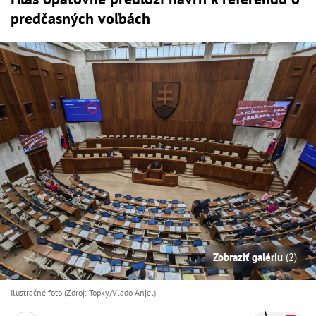
predčasných voľbách
Zobraziť galériu
(2)
Ilustračné foto (Zdroj: Topky/Vlado Anjel)