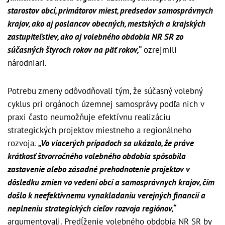
starostov obcí, primátorov miest, predsedov samosprávnych
krajov, ako aj poslancov obecných, mestských a krajských
zastupiteľstiev, ako aj volebného obdobia NR SR zo
súčasných štyroch rokov na päť rokov,“
ozrejmili
národniari.
Potrebu zmeny odôvodňovali tým, že súčasný volebný
cyklus pri orgánoch územnej samosprávy podľa nich v
praxi často neumožňuje efektívnu realizáciu
strategických projektov miestneho a regionálneho
rozvoja.
„Vo viacerých prípadoch sa ukázalo, že práve
krátkosť štvorročného volebného obdobia spôsobila
zastavenie alebo zásadné prehodnotenie projektov v
dôsledku zmien vo vedení obcí a samosprávnych krajov, čím
došlo k neefektívnemu vynakladaniu verejných financií a
neplneniu strategických cieľov rozvoja regiónov,“
argumentovali. Predĺženie volebného obdobia NR SR by