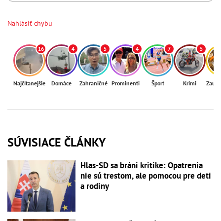
Nahlásiť chybu
16
4
5
4
7
5
Najčítanejšie
Domáce
Zahraničné
Prominenti
Šport
Krimi
Zaují
SÚVISIACE ČLÁNKY
Hlas-SD sa bráni kritike: Opatrenia
nie sú trestom, ale pomocou pre deti
a rodiny