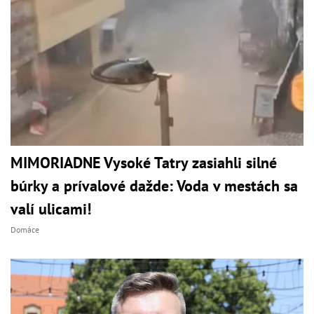
MIMORIADNE Vysoké Tatry zasiahli silné
búrky a prívalové dažde: Voda v mestách sa
valí ulicami!
Domáce