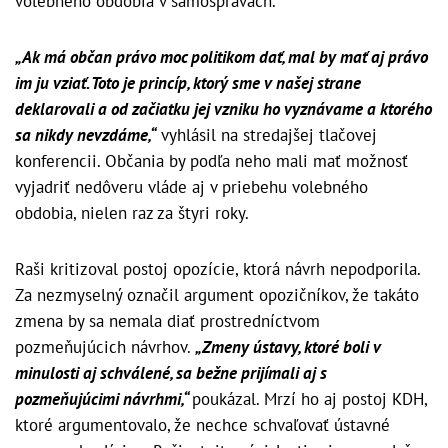
volebného obdobia v samosprávach.
„Ak má občan právo moc politikom dať, mal by mať aj právo
im ju vziať. Toto je princíp, ktorý sme v našej strane
deklarovali a od začiatku jej vzniku ho vyznávame a ktorého
sa nikdy nevzdáme,“
vyhlásil na stredajšej tlačovej
konferencii. Občania by podľa neho mali mať možnosť
vyjadriť nedôveru vláde aj v priebehu volebného
obdobia, nielen raz za štyri roky.
Raši kritizoval postoj opozície, ktorá návrh nepodporila.
Za nezmyselný označil argument opozičníkov, že takáto
zmena by sa nemala diať prostredníctvom
pozmeňujúcich návrhov.
„Zmeny ústavy, ktoré boli v
minulosti aj schválené, sa bežne prijímali aj s
pozmeňujúcimi návrhmi,“
poukázal. Mrzí ho aj postoj KDH,
ktoré argumentovalo, že nechce schvaľovať ústavné