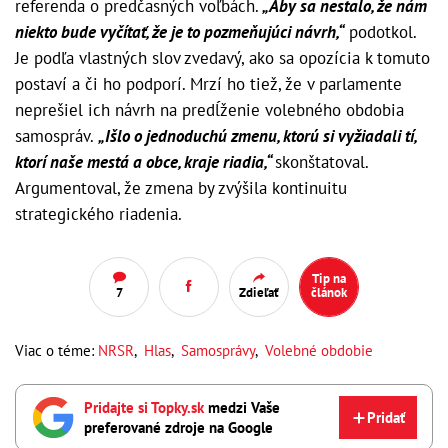
referenda o predčasných voľbách.
„Aby sa nestalo, že nám
niekto bude vyčítať, že je to pozmeňujúci návrh,“
podotkol.
Je podľa vlastných slov zvedavý, ako sa opozícia k tomuto
postaví a či ho podporí. Mrzí ho tiež, že v parlamente
neprešiel ich návrh na predĺženie volebného obdobia
samospráv.
„Išlo o jednoduchú zmenu, ktorú si vyžiadali tí,
ktorí naše mestá a obce, kraje riadia,“
skonštatoval.
Argumentoval, že zmena by zvýšila kontinuitu
strategického riadenia.
Tip na
7
Zdieľať
článok
Viac o téme:
NRSR
,
Hlas
,
Samosprávy
,
Volebné obdobie
Pridajte si Topky.sk
medzi Vaše
Pridať
preferované zdroje na Google