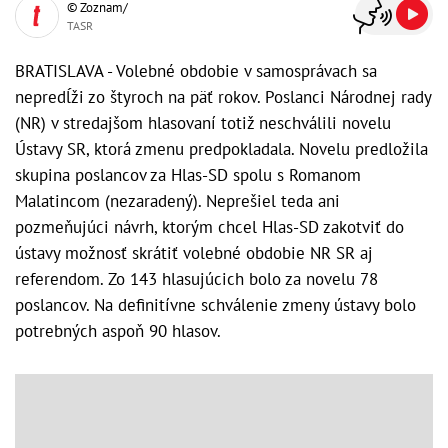
© Zoznam/
TASR
BRATISLAVA - Volebné obdobie v samosprávach sa
nepredĺži zo štyroch na päť rokov. Poslanci Národnej rady
(NR) v stredajšom hlasovaní totiž neschválili novelu
Ústavy SR, ktorá zmenu predpokladala. Novelu predložila
skupina poslancov za Hlas-SD spolu s Romanom
Malatincom (nezaradený). Neprešiel teda ani
pozmeňujúci návrh, ktorým chcel Hlas-SD zakotviť do
ústavy možnosť skrátiť volebné obdobie NR SR aj
referendom. Zo 143 hlasujúcich bolo za novelu 78
poslancov. Na definitívne schválenie zmeny ústavy bolo
potrebných aspoň 90 hlasov.