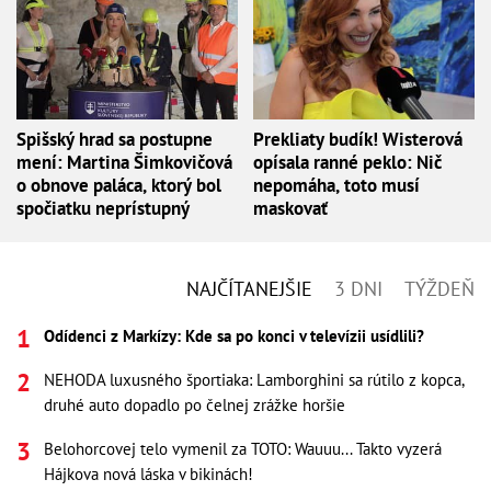
Spišský hrad sa postupne
Prekliaty budík! Wisterová
mení: Martina Šimkovičová
opísala ranné peklo: Nič
o obnove paláca, ktorý bol
nepomáha, toto musí
spočiatku neprístupný
maskovať
NAJČÍTANEJŠIE
3 DNI
TÝŽDEŇ
Odídenci z Markízy: Kde sa po konci v televízii usídlili?
NEHODA luxusného športiaka: Lamborghini sa rútilo z kopca,
druhé auto dopadlo po čelnej zrážke horšie
Belohorcovej telo vymenil za TOTO: Wauuu... Takto vyzerá
Hájkova nová láska v bikinách!