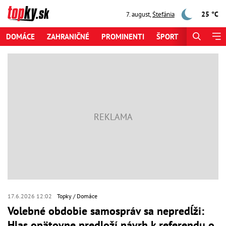
25 °C
7. august
,
Štefánia
DOMÁCE
ZAHRANIČNÉ
PROMINENTI
ŠPORT
ZAUJÍMAV
17.6.2026 12:02
Topky
Domáce
Volebné obdobie samospráv sa nepredĺži:
Hlas opätovne predloží návrh k referendu o