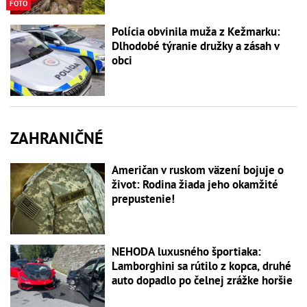
FOTO
Polícia obvinila muža z Kežmarku:
Dlhodobé týranie družky a zásah v
obci
ZAHRANIČNÉ
Američan v ruskom väzení bojuje o
život: Rodina žiada jeho okamžité
prepustenie!
NEHODA luxusného športiaka:
Lamborghini sa rútilo z kopca, druhé
auto dopadlo po čelnej zrážke horšie