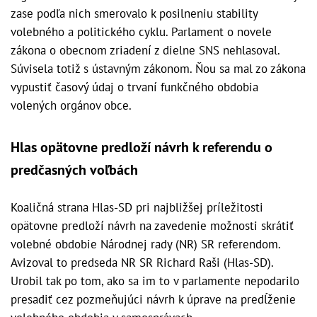
zase podľa nich smerovalo k posilneniu stability
volebného a politického cyklu. Parlament o novele
zákona o obecnom zriadení z dielne SNS nehlasoval.
Súvisela totiž s ústavným zákonom. Ňou sa mal zo zákona
vypustiť časový údaj o trvaní funkčného obdobia
volených orgánov obce.
Hlas opätovne predloží návrh k referendu o
predčasných voľbách
Koaličná strana Hlas-SD pri najbližšej príležitosti
opätovne predloží návrh na zavedenie možnosti skrátiť
volebné obdobie Národnej rady (NR) SR referendom.
Avizoval to predseda NR SR Richard Raši (Hlas-SD).
Urobil tak po tom, ako sa im to v parlamente nepodarilo
presadiť cez pozmeňujúci návrh k úprave na predĺženie