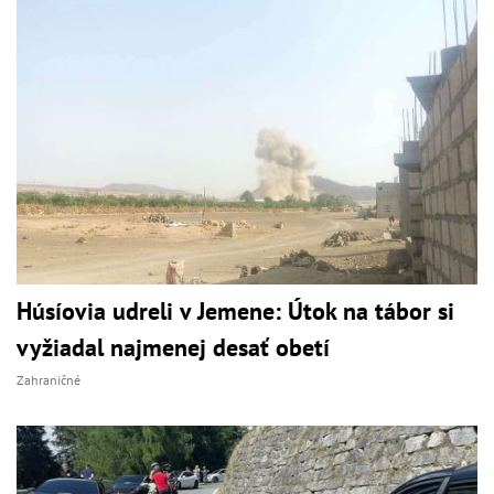
Húsíovia udreli v Jemene: Útok na tábor si
vyžiadal najmenej desať obetí
Zahraničné