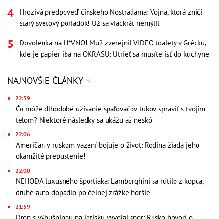
Hrozivá predpoveď čínskeho Nostradama: Vojna, ktorá zničí
starý svetový poriadok! Už sa viackrát nemýlil
Dovolenka na H*VNO! Muž zverejnil VIDEO toalety v Grécku,
kde je papier iba na OKRASU: Utrieť sa musíte ísť do kuchyne
NAJNOVŠIE ČLÁNKY
22:39
Čo môže dlhodobé užívanie spaľovačov tukov spraviť s tvojím
telom? Niektoré následky sa ukážu až neskôr
22:06
Američan v ruskom väzení bojuje o život: Rodina žiada jeho
okamžité prepustenie!
22:00
NEHODA luxusného športiaka: Lamborghini sa rútilo z kopca,
druhé auto dopadlo po čelnej zrážke horšie
21:59
Dron s výbušninou na letisku vyvolal spor: Rusko hovorí o