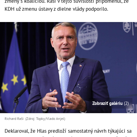
zmeny s koalíciou. Raši v tejto súvislosti pripomenul, že
KDH už zmenu ústavy z dielne vlády podporilo.
Zobraziť galériu
(2)
Richard Raši (Zdroj: Topky/Vlado Anjel)
Deklaroval, že Hlas predloží samostatný návrh týkajúci sa