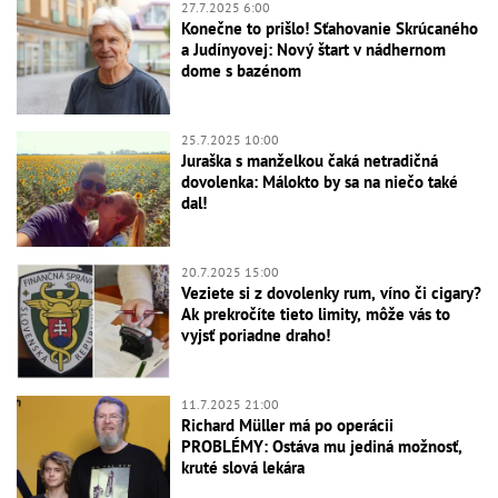
27.7.2025 6:00
Konečne to prišlo! Sťahovanie Skrúcaného
a Judínyovej: Nový štart v nádhernom
dome s bazénom
25.7.2025 10:00
Juraška s manželkou čaká netradičná
dovolenka: Málokto by sa na niečo také
dal!
20.7.2025 15:00
Veziete si z dovolenky rum, víno či cigary?
Ak prekročíte tieto limity, môže vás to
vyjsť poriadne draho!
11.7.2025 21:00
Richard Müller má po operácii
PROBLÉMY: Ostáva mu jediná možnosť,
kruté slová lekára