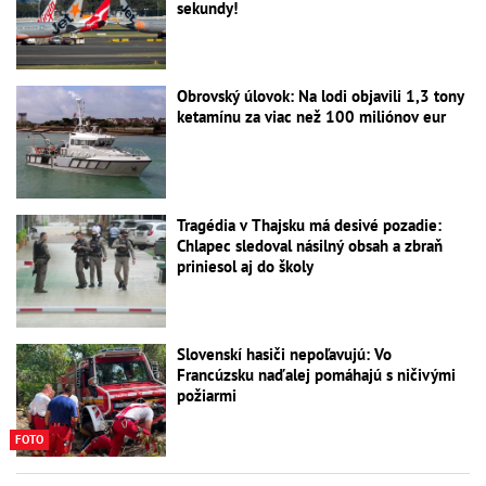
sekundy!
Obrovský úlovok: Na lodi objavili 1,3 tony
ketamínu za viac než 100 miliónov eur
Tragédia v Thajsku má desivé pozadie:
Chlapec sledoval násilný obsah a zbraň
priniesol aj do školy
Slovenskí hasiči nepoľavujú: Vo
Francúzsku naďalej pomáhajú s ničivými
požiarmi
FOTO