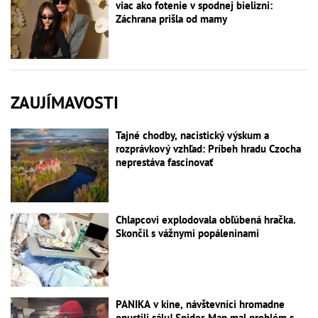
viac ako fotenie v spodnej bielizni:
Záchrana prišla od mamy
ZAUJÍMAVOSTI
Tajné chodby, nacistický výskum a
rozprávkový vzhľad: Príbeh hradu Czocha
neprestáva fascinovať
Chlapcovi explodovala obľúbená hračka.
Skončil s vážnymi popáleninami
PANIKA v kine, návštevníci hromadne
opustili sálu! Spider-Man mal problém s