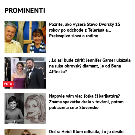
PROMINENTI
Pozrite, ako vyzerá Števo Dvorský 15
rokov po odchode z Telerána a...
Prekvapivé slová o rodine
J.Lo asi bude zúriť: Jennifer Garner ukázala
na ruke obrovský diamant, je od Bena
Afflecka?
FOTO
Napovie vám viac fotka či karikatúra?
Známa speváčka drela v továrni, potom
pobláznila celé Slovensko
Dcéra Heidi Klum odhalila, čo ju desilo