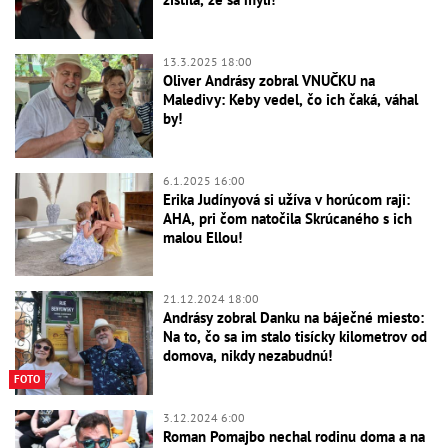
13.3.2025 18:00
Oliver Andrásy zobral VNUČKU na
Maledivy: Keby vedel, čo ich čaká, váhal
by!
6.1.2025 16:00
Erika Judínyová si užíva v horúcom raji:
AHA, pri čom natočila Skrúcaného s ich
malou Ellou!
21.12.2024 18:00
Andrásy zobral Danku na báječné miesto:
Na to, čo sa im stalo tisícky kilometrov od
domova, nikdy nezabudnú!
FOTO
3.12.2024 6:00
Roman Pomajbo nechal rodinu doma a na