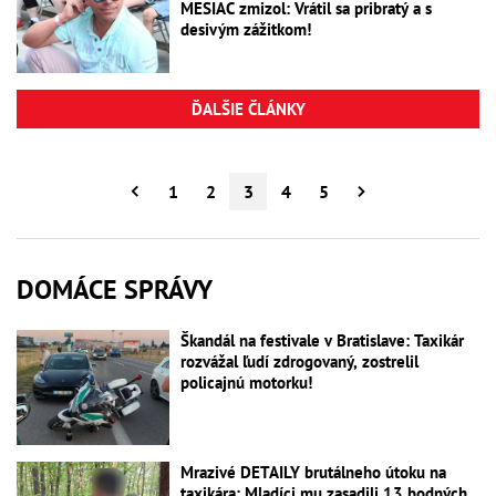
MESIAC zmizol: Vrátil sa pribratý a s
desivým zážitkom!
ĎALŠIE ČLÁNKY
1
2
3
4
5
DOMÁCE SPRÁVY
Škandál na festivale v Bratislave: Taxikár
rozvážal ľudí zdrogovaný, zostrelil
policajnú motorku!
Mrazivé DETAILY brutálneho útoku na
taxikára: Mladíci mu zasadili 13 bodných