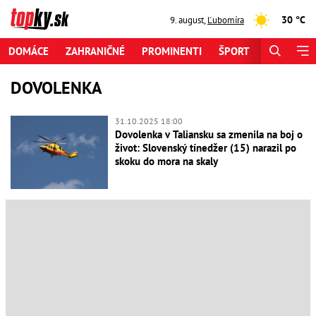
30 °C
9. august
,
Ľubomíra
DOMÁCE
ZAHRANIČNÉ
PROMINENTI
ŠPORT
ZAUJÍMAV
DOVOLENKA
31.10.2025 18:00
Dovolenka v Taliansku sa zmenila na boj o
život: Slovenský tínedžer (15) narazil po
skoku do mora na skaly