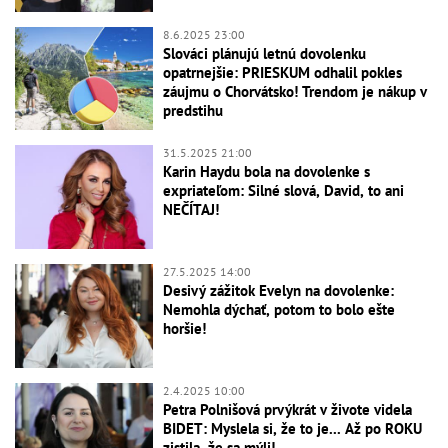
8.6.2025 23:00
Slováci plánujú letnú dovolenku
opatrnejšie: PRIESKUM odhalil pokles
záujmu o Chorvátsko! Trendom je nákup v
predstihu
31.5.2025 21:00
Karin Haydu bola na dovolenke s
expriateľom: Silné slová, David, to ani
NEČÍTAJ!
27.5.2025 14:00
Desivý zážitok Evelyn na dovolenke:
Nemohla dýchať, potom to bolo ešte
horšie!
2.4.2025 10:00
Petra Polnišová prvýkrát v živote videla
BIDET: Myslela si, že to je... Až po ROKU
zistila, že sa mýli!