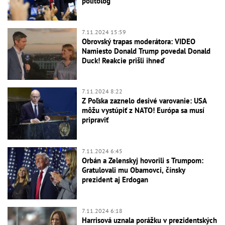
politológ
7.11.2024 15:59
Obrovský trapas moderátora: VIDEO
Namiesto Donald Trump povedal Donald
Duck! Reakcie prišli ihneď
7.11.2024 8:22
Z Poľska zaznelo desivé varovanie: USA
môžu vystúpiť z NATO! Európa sa musí
pripraviť
7.11.2024 6:45
Orbán a Zelenskyj hovorili s Trumpom:
Gratulovali mu Obamovci, čínsky
prezident aj Erdogan
7.11.2024 6:18
Harrisová uznala porážku v prezidentských