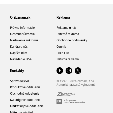
O Zoznam.sk
Reklama
Právne informácie
Reklama u nás
Ochrana súkromia
Externá reklama
Nastavenie súkromia
Obchodné podmienky
Kariéra u nás
Cenník
Napíšte nám
Price List
Nariadenie DSA
Natívna reklama
Kontakty
Spravodajstvo
© 1997 – 2026 Zoznam, s.r.o.
Autorské práva sú vyhradené.
Produktové oddelenie
Obchodné oddelenie
Katalógové oddelenie
Marketingové oddelenie
Máte pre nás tip?