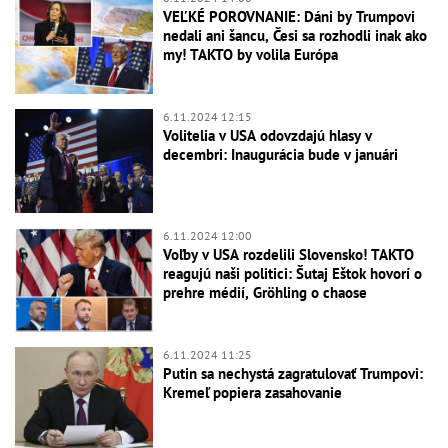
VEĽKÉ POROVNANIE: Dáni by Trumpovi
nedali ani šancu, Česi sa rozhodli inak ako
my! TAKTO by volila Európa
6.11.2024 12:15
Volitelia v USA odovzdajú hlasy v
decembri: Inaugurácia bude v januári
6.11.2024 12:00
Voľby v USA rozdelili Slovensko! TAKTO
reagujú naši politici: Šutaj Eštok hovorí o
prehre médií, Gröhling o chaose
6.11.2024 11:25
Putin sa nechystá zagratulovať Trumpovi:
Kremeľ popiera zasahovanie