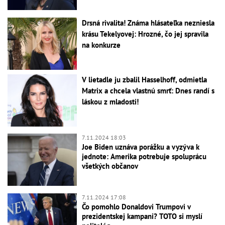
Drsná rivalita! Známa hlásateľka nezniesla
krásu Tekelyovej: Hrozné, čo jej spravila
na konkurze
V lietadle ju zbalil Hasselhoff, odmietla
Matrix a chcela vlastnú smrť: Dnes randí s
láskou z mladosti!
7.11.2024 18:03
Joe Biden uznáva porážku a vyzýva k
jednote: Amerika potrebuje spoluprácu
všetkých občanov
7.11.2024 17:08
Čo pomohlo Donaldovi Trumpovi v
prezidentskej kampani? TOTO si myslí