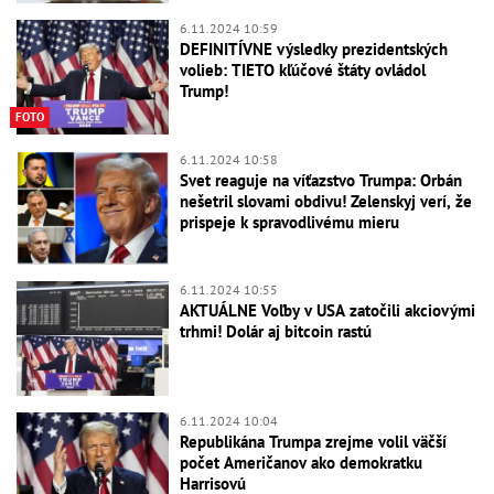
6.11.2024 10:59
DEFINITÍVNE výsledky prezidentských
volieb: TIETO kľúčové štáty ovládol
Trump!
FOTO
6.11.2024 10:58
Svet reaguje na víťazstvo Trumpa: Orbán
nešetril slovami obdivu! Zelenskyj verí, že
prispeje k spravodlivému mieru
6.11.2024 10:55
AKTUÁLNE Voľby v USA zatočili akciovými
trhmi! Dolár aj bitcoin rastú
6.11.2024 10:04
Republikána Trumpa zrejme volil väčší
počet Američanov ako demokratku
Harrisovú