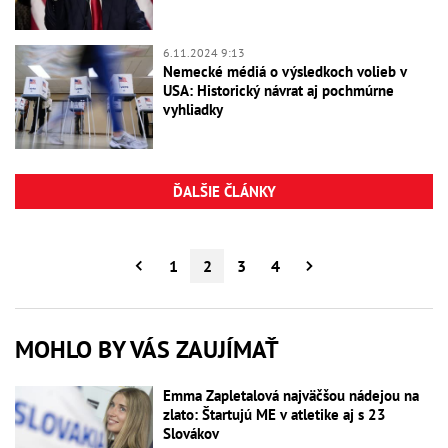
6.11.2024 9:13
Nemecké médiá o výsledkoch volieb v
USA: Historický návrat aj pochmúrne
vyhliadky
ĎALŠIE ČLÁNKY
1
2
3
4
MOHLO BY VÁS ZAUJÍMAŤ
Emma Zapletalová najväčšou nádejou na
zlato: Štartujú ME v atletike aj s 23
Slovákov