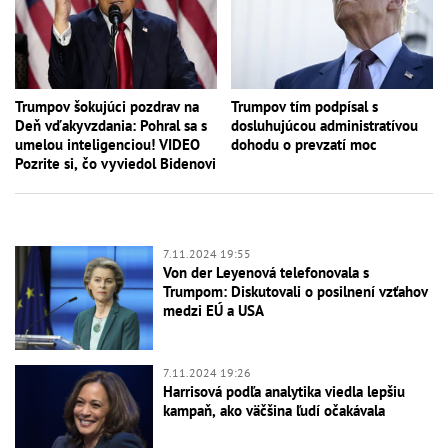
Trumpov šokujúci pozdrav na
Trumpov tím podpísal s
Deň vďakyvzdania: Pohral sa s
dosluhujúcou administratívou
umelou inteligenciou! VIDEO
dohodu o prevzatí moc
Pozrite si, čo vyviedol Bidenovi
7.11.2024 19:55
Von der Leyenová telefonovala s
Trumpom: Diskutovali o posilnení vzťahov
medzi EÚ a USA
7.11.2024 19:26
Harrisová podľa analytika viedla lepšiu
kampaň, ako väčšina ľudí očakávala