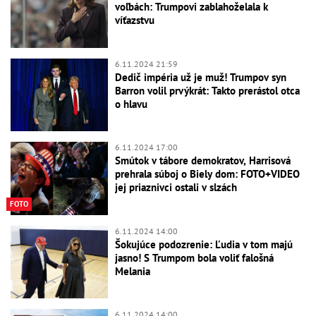
voľbách: Trumpovi zablahoželala k
víťazstvu
6.11.2024 21:59
Dedič impéria už je muž! Trumpov syn
Barron volil prvýkrát: Takto prerástol otca
o hlavu
6.11.2024 17:00
Smútok v tábore demokratov, Harrisová
prehrala súboj o Biely dom: FOTO+VIDEO
jej priaznivci ostali v slzách
FOTO
6.11.2024 14:00
Šokujúce podozrenie: Ľudia v tom majú
jasno! S Trumpom bola voliť falošná
Melania
6.11.2024 14:00