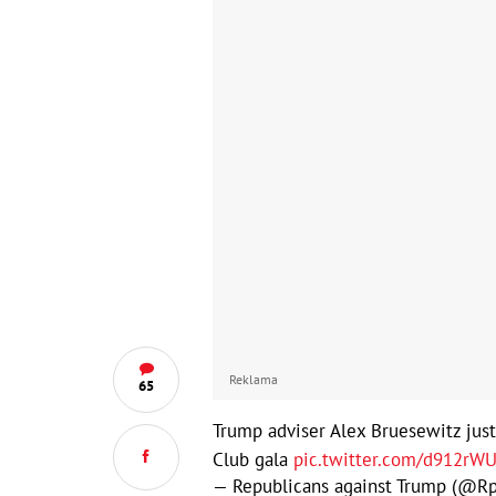
Reklama
65
Trump adviser Alex Bruesewitz jus
Club gala
pic.twitter.com/d912rW
— Republicans against Trump (@R