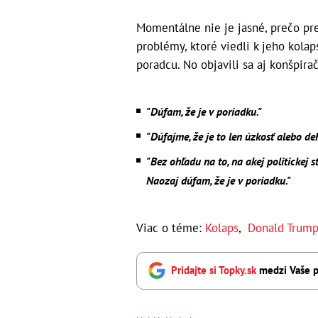
Momentálne nie je jasné, prečo pr
problémy, ktoré viedli k jeho kola
poradcu. No objavili sa aj konšpira
"Dúfam, že je v poriadku."
"Dúfajme, že je to len úzkosť alebo de
"Bez ohľadu na to, na akej politickej st
Naozaj dúfam, že je v poriadku."
Viac o téme:
Kolaps
,
Donald Trum
Pridajte si Topky.sk
medzi Vaše p