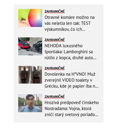
ZAHRANIČNÉ
Otravné komáre možno na
vás neletia len tak: TEST
výskumníkov, čo ich
priťahujú najviac?
ZAHRANIČNÉ
NEHODA luxusného
športiaka: Lamborghini sa
rútilo z kopca, druhé auto
dopadlo po čelnej zrážke
ZAHRANIČNÉ
horšie
Dovolenka na H*VNO! Muž
zverejnil VIDEO toalety v
Grécku, kde je papier iba na
OKRASU: Utrieť sa musíte ísť
ZAHRANIČNÉ
do kuchyne
Hrozivá predpoveď čínskeho
Nostradama: Vojna, ktorá
zničí starý svetový poriadok!
Už sa viackrát nemýlil