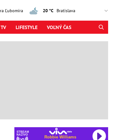
jtra Ľubomíra
20 °C
 TV
LIFESTYLE
VOĽNÝ ČAS
STREAM
NAŽIVO
Robbie Williams