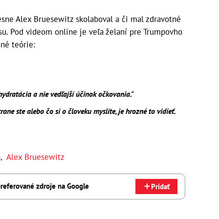
esne Alex Bruesewitz skolaboval a či mal zdravotné
psu. Pod videom online je veľa želaní pre Trumpovho
čné teórie:
hydratácia a nie vedľajší účinok očkovania."
rane ste alebo čo si o človeku myslíte, je hrozné to vidieť.
p
,
Alex Bruesewitz
referované zdroje na Google
Pridať