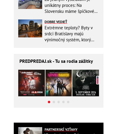
unikátny proces: Na
Slovensku máme špičkové
pracovisko
DOBRE VEDIEŤ
Extrémne teploty? Byty v
srdci Bratislavy majú
výnimočný systém, ktorý
ešte aj šetrí náklady
PREDPREDAJ
.sk - Tu sa rodia zážitky
PARTNERSKÉ VZŤAHY