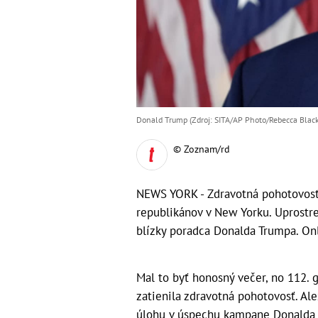
Donald Trump (Zdroj: SITA/AP Photo/Rebecca Blac
© Zoznam/rd
NEWS YORK - Zdravotná pohotovosť 
republikánov v New Yorku. Uprostre
blízky poradca Donalda Trumpa. Onl
Mal to byť honosný večer, no 112.
zatienila zdravotná pohotovosť. Ale
úlohu v úspechu kampane Donalda 