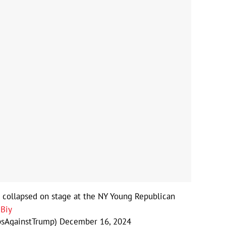
t collapsed on stage at the NY Young Republican
UBiy
psAgainstTrump)
December 16, 2024