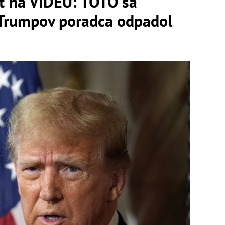
ť na VIDEU: TOTO sa
 Trumpov poradca odpadol