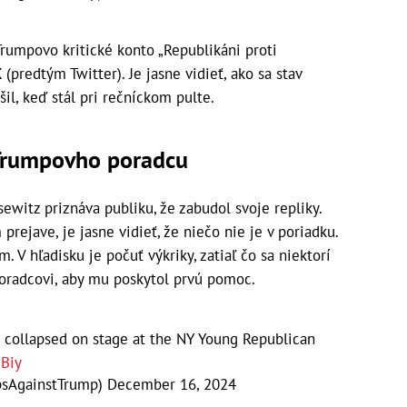
Trumpovo kritické konto „Republikáni proti
(predtým Twitter). Je jasne vidieť, ako sa stav
l, keď stál pri rečníckom pulte.
Trumpovho poradcu
ewitz priznáva publiku, že zabudol svoje repliky.
prejave, je jasne vidieť, že niečo nie je v poriadku.
. V hľadisku je počuť výkriky, zatiaľ čo sa niektorí
oradcovi, aby mu poskytol prvú pomoc.
t collapsed on stage at the NY Young Republican
UBiy
psAgainstTrump)
December 16, 2024