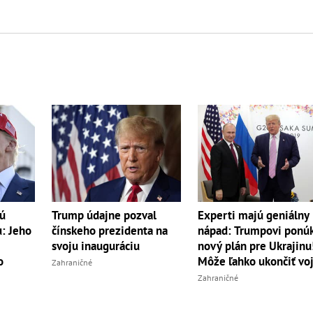
ú
Trump údajne pozval
Experti majú geniálny
u: Jeho
čínskeho prezidenta na
nápad: Trumpovi ponúk
svoju inauguráciu
nový plán pre Ukrajinu
o
Môže ľahko ukončiť vo
Zahraničné
Zahraničné