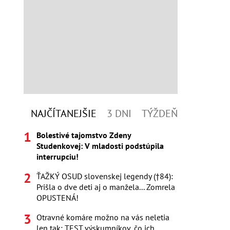
NAJČÍTANEJŠIE
3 DNI
TÝŽDEŇ
Bolestivé tajomstvo Zdeny
Studenkovej: V mladosti podstúpila
interrupciu!
ŤAŽKÝ OSUD slovenskej legendy (†84):
Prišla o dve deti aj o manžela... Zomrela
OPUSTENÁ!
Otravné komáre možno na vás neletia
len tak: TEST výskumníkov, čo ich