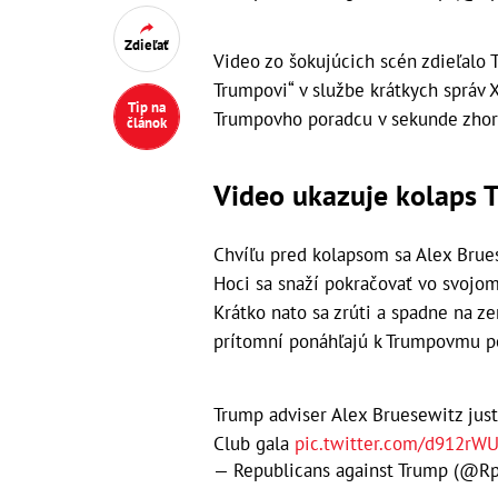
Zdieľať
Video zo šokujúcich scén zdieľalo 
Trumpovi“ v službe krátkych správ X 
Tip na
Trumpovho poradcu v sekunde zhorši
článok
Video ukazuje kolaps 
Chvíľu pred kolapsom sa Alex Brues
Hoci sa snaží pokračovať vo svojom 
Krátko nato sa zrúti a spadne na zem
prítomní ponáhľajú k Trumpovmu p
Trump adviser Alex Bruesewitz jus
Club gala
pic.twitter.com/d912rW
— Republicans against Trump (@R