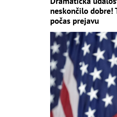
Dramatická udalos
neskončilo dobre!
počas prejavu