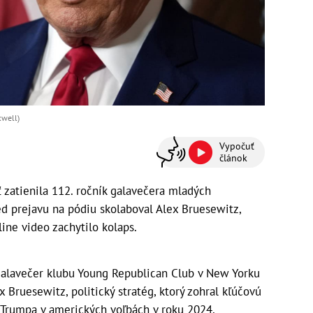
kwell)
Vypočuť
článok
zatienila 112. ročník galavečera mladých
d prejavu na pódiu skolaboval Alex Bruesewitz,
ine video zachytilo kolaps.
 galavečer klubu Young Republican Club v New Yorku
x Bruesewitz, politický stratég, ktorý zohral kľúčovú
Trumpa v amerických voľbách v roku 2024,