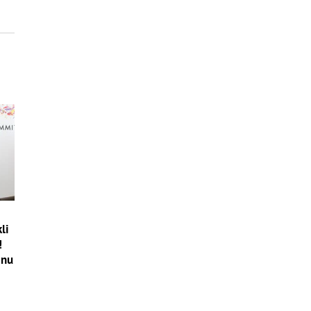
li
!
jnu