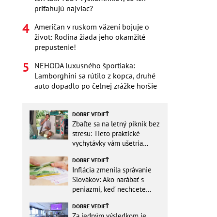
priťahujú najviac?
Američan v ruskom väzení bojuje o
život: Rodina žiada jeho okamžité
prepustenie!
NEHODA luxusného športiaka:
Lamborghini sa rútilo z kopca, druhé
auto dopadlo po čelnej zrážke horšie
DOBRE VEDIEŤ
Zbaľte sa na letný piknik bez
stresu: Tieto praktické
vychytávky vám ušetria
miesto v batohu!
DOBRE VEDIEŤ
Inflácia zmenila správanie
Slovákov: Ako narábať s
peniazmi, keď nechcete
zbytočne riskovať?
DOBRE VEDIEŤ
Za jedným výsledkom je