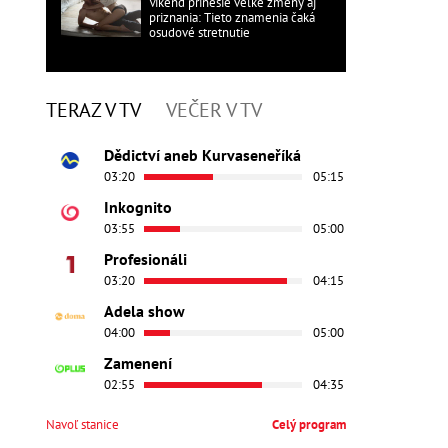
Víkend prinesie veľké zmeny aj
priznania: Tieto znamenia čaká
osudové stretnutie
TERAZ V TV
VEČER V TV
Dědictví aneb Kurvaseneříká
03:20
05:15
Inkognito
03:55
05:00
Profesionáli
03:20
04:15
Adela show
04:00
05:00
Zamenení
02:55
04:35
Navoľ stanice
Celý program