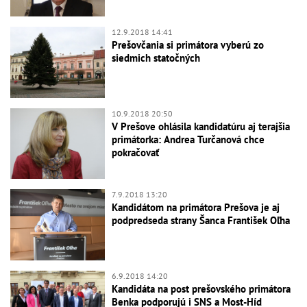
12.9.2018 14:41
Prešovčania si primátora vyberú zo
siedmich statočných
10.9.2018 20:50
V Prešove ohlásila kandidatúru aj terajšia
primátorka: Andrea Turčanová chce
pokračovať
7.9.2018 13:20
Kandidátom na primátora Prešova je aj
podpredseda strany Šanca František Oľha
6.9.2018 14:20
Kandidáta na post prešovského primátora
Benka podporujú i SNS a Most-Híd