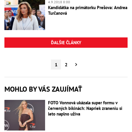
4.9.2018 8:00
Kandidátka na primátorku Prešova: Andrea
Turčanová
ĎALŠIE ČLÁNKY
1
2
MOHLO BY VÁS ZAUJÍMAŤ
FOTO Vonnová ukázala super formu v
červených bikinách: Napriek zraneniu si
leto naplno užíva