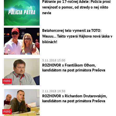
Pátranie po 17-ročnej Adele: Polícia prosí
verejnosť o pomoc, od stredy o nej nikto
nevie
Belohorcovej telo vymenil za TOTO:
Wauuu... Takto vyzerá Hájkova nová láska v
bikinách!
3.11.2018 15:00
ROZHOVOR s Františkom Oľhom,
kandidátom na post primátora Prešova
FOTO
2.11.2018 19:30
ROZHOVOR s Richardom Drutarovským,
kandidátom na post primátora Prešova
FOTO