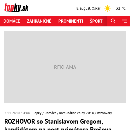
32 °C
8. august
,
Oskar
DOMÁCE
ZAHRANIČNÉ
PROMINENTI
ŠPORT
ZAUJÍMAV
2.11.2018 14:00
Topky
Domáce
Komunálne voľby 2018
Rozhovory
ROZHOVOR so Stanislavom Gregom,
kandidátom na post primátora Prešova