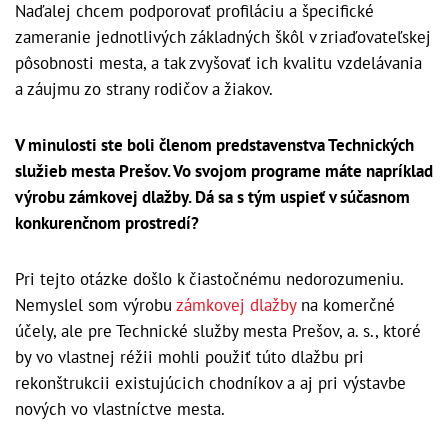
Naďalej chcem podporovať profiláciu a špecifické
zameranie jednotlivých základných škôl v zriaďovateľskej
pôsobnosti mesta, a tak zvyšovať ich kvalitu vzdelávania
a záujmu zo strany rodičov a žiakov.
V minulosti ste boli členom predstavenstva Technických
služieb mesta Prešov. Vo svojom programe máte napríklad
výrobu zámkovej dlažby. Dá sa s tým uspieť v súčasnom
konkurenčnom prostredí?
Pri tejto otázke došlo k čiastočnému nedorozumeniu.
Nemyslel som výrobu
zámkovej dlažby
na komerčné
účely, ale pre Technické služby mesta Prešov, a. s., ktoré
by vo vlastnej réžii mohli použiť túto dlažbu pri
rekonštrukcii existujúcich chodníkov a aj pri výstavbe
nových vo vlastníctve mesta.