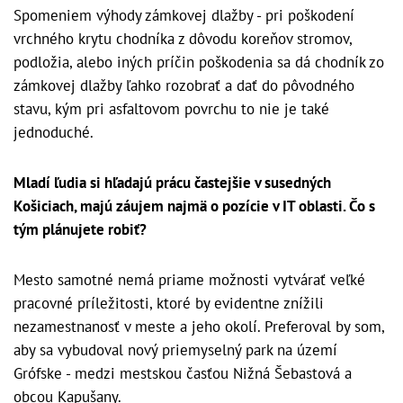
Spomeniem výhody zámkovej dlažby - pri poškodení
vrchného krytu chodníka z dôvodu koreňov stromov,
podložia, alebo iných príčin poškodenia sa dá chodník zo
zámkovej dlažby ľahko rozobrať a dať do pôvodného
stavu, kým pri asfaltovom povrchu to nie je také
jednoduché.
Mladí ľudia si hľadajú prácu častejšie v susedných
Košiciach, majú záujem najmä o pozície v IT oblasti. Čo s
tým plánujete robiť?
Mesto samotné nemá priame možnosti vytvárať veľké
pracovné príležitosti, ktoré by evidentne znížili
nezamestnanosť v meste a jeho okolí. Preferoval by som,
aby sa vybudoval nový priemyselný park na území
Grófske - medzi mestskou časťou Nižná Šebastová a
obcou Kapušany.