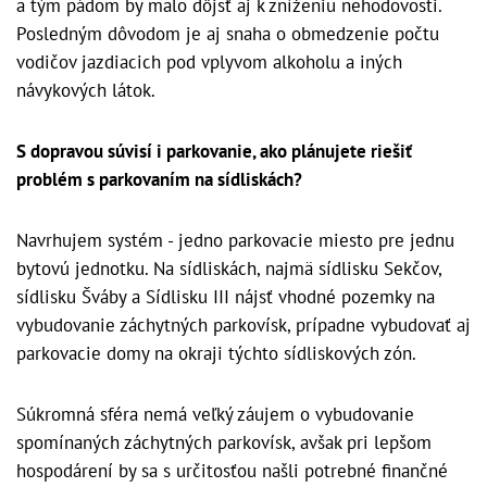
a tým pádom by malo dôjsť aj k zníženiu nehodovosti.
Posledným dôvodom je aj snaha o obmedzenie počtu
vodičov jazdiacich pod vplyvom alkoholu a iných
návykových látok.
S dopravou súvisí i parkovanie, ako plánujete riešiť
problém s parkovaním na sídliskách?
Navrhujem systém - jedno parkovacie miesto pre jednu
bytovú jednotku. Na sídliskách, najmä sídlisku Sekčov,
sídlisku Šváby a Sídlisku III nájsť vhodné pozemky na
vybudovanie záchytných parkovísk, prípadne vybudovať aj
parkovacie domy na okraji týchto sídliskových zón.
Súkromná sféra nemá veľký záujem o vybudovanie
spomínaných záchytných parkovísk, avšak pri lepšom
hospodárení by sa s určitosťou našli potrebné finančné