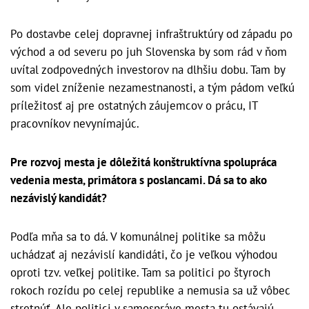
Po dostavbe celej dopravnej infraštruktúry od západu po
východ a od severu po juh Slovenska by som rád v ňom
uvítal zodpovedných investorov na dlhšiu dobu. Tam by
som videl zníženie nezamestnanosti, a tým pádom veľkú
príležitosť aj pre ostatných záujemcov o prácu, IT
pracovníkov nevynímajúc.
Pre rozvoj mesta je dôležitá konštruktívna spolupráca
vedenia mesta, primátora s poslancami. Dá sa to ako
nezávislý kandidát?
Podľa mňa sa to dá. V komunálnej politike sa môžu
uchádzať aj nezávislí kandidáti, čo je veľkou výhodou
oproti tzv. veľkej politike. Tam sa politici po štyroch
rokoch rozídu po celej republike a nemusia sa už vôbec
stretnúť. Ale politici v samospráve mesta tu ostávajú