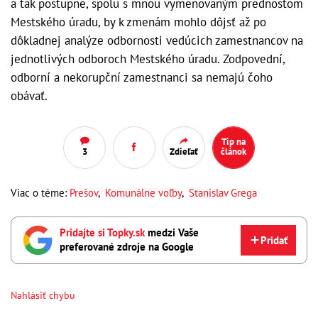
a tak postupne, spolu s mnou vymenovaným prednostom
Mestského úradu, by k zmenám mohlo dôjsť až po
dôkladnej analýze odbornosti vedúcich zamestnancov na
jednotlivých odboroch Mestského úradu. Zodpovední,
odborní a nekorupční zamestnanci sa nemajú čoho
obávať.
Tip na
3
Zdieľať
článok
Viac o téme:
Prešov
,
Komunálne voľby
,
Stanislav Grega
Pridajte si Topky.sk
medzi Vaše
Pridať
preferované zdroje na Google
Nahlásiť chybu