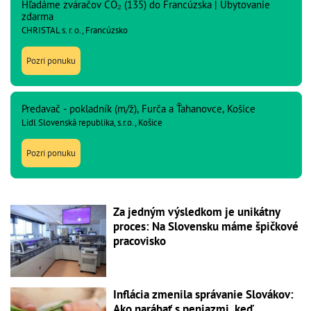
Hľadáme zváračov CO₂ (135) do Francúzska | Ubytovanie
zdarma
CHRISTAL s. r. o., Francúzsko
Pozri ponuku
Predavač - pokladník (m/ž), Furča a Ťahanovce, Košice
Lidl Slovenská republika, s.r.o., Košice
Pozri ponuku
Za jedným výsledkom je unikátny
proces: Na Slovensku máme špičkové
pracovisko
Inflácia zmenila správanie Slovákov:
Ako narábať s peniazmi, keď