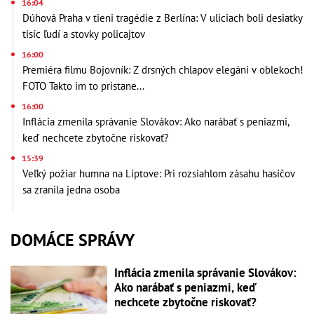
16:04
Dúhová Praha v tieni tragédie z Berlína: V uliciach boli desiatky
tisíc ľudí a stovky policajtov
16:00
Premiéra filmu Bojovník: Z drsných chlapov elegáni v oblekoch!
FOTO Takto im to pristane...
16:00
Inflácia zmenila správanie Slovákov: Ako narábať s peniazmi,
keď nechcete zbytočne riskovať?
15:39
Veľký požiar humna na Liptove: Pri rozsiahlom zásahu hasičov
sa zranila jedna osoba
DOMÁCE SPRÁVY
Inflácia zmenila správanie Slovákov:
Ako narábať s peniazmi, keď
nechcete zbytočne riskovať?