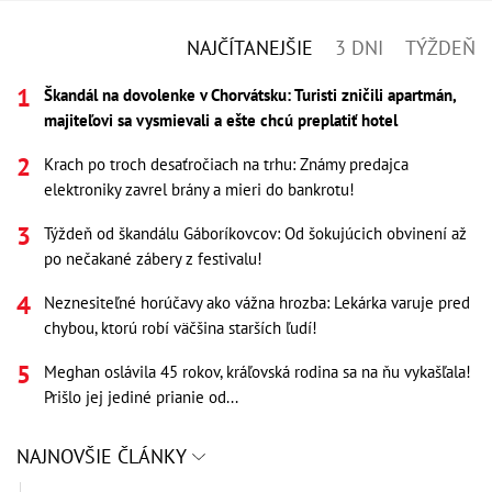
NAJČÍTANEJŠIE
3 DNI
TÝŽDEŇ
Škandál na dovolenke v Chorvátsku: Turisti zničili apartmán,
majiteľovi sa vysmievali a ešte chcú preplatiť hotel
Krach po troch desaťročiach na trhu: Známy predajca
elektroniky zavrel brány a mieri do bankrotu!
Týždeň od škandálu Gáboríkovcov: Od šokujúcich obvinení až
po nečakané zábery z festivalu!
Neznesiteľné horúčavy ako vážna hrozba: Lekárka varuje pred
chybou, ktorú robí väčšina starších ľudí!
Meghan oslávila 45 rokov, kráľovská rodina sa na ňu vykašľala!
Prišlo jej jediné prianie od...
NAJNOVŠIE ČLÁNKY