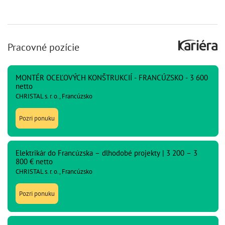
Pracovné pozície
MONTÉR OCEĽOVÝCH KONŠTRUKCIÍ - FRANCÚZSKO - 3 600
netto
CHRISTAL s. r. o., Francúzsko
Pozri ponuku
Elektrikár do Francúzska – dlhodobé projekty | 3 200 – 3
800 € netto
CHRISTAL s. r. o., Francúzsko
Pozri ponuku