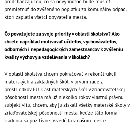
predchádzajúcou, čo sa nevyhnutne bude musieť
premietnuť do zvýšeného poplatku za komunálny odpad,
ktorí zaplatia všetci obyvatelia mesta.
Čo považujete za svoje priority v oblasti školstva? Ako
chcete napríklad motivovať učiteľov, vychovávateľov,
odborných i nepedagogických zamestnancov k zvýšeniu
kvality výchovy a vzdelávania v školách?
V oblasti školstva chcem pokračovať v rekonštrukcii
materských a základných škôl, v prvom rade z
prostriedkov EÚ. Časť materských škôl v zriaďovateľskej
pôsobnosti mesta má už niekoľko rokov vlastnú právnu
subjektivitu, chcem, aby ju získali všetky materské školy v
zriaďovateľskej pôsobnosti mesta, keďže táto forma
riadenia sa pozitívne osvedčila v našom meste.