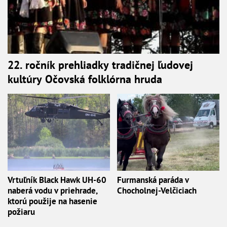
22. ročník prehliadky tradičnej ľudovej
kultúry Očovská folklórna hruda
Vrtuľník Black Hawk UH-60
Furmanská paráda v
naberá vodu v priehrade,
Chocholnej-Velčiciach
ktorú použije na hasenie
požiaru