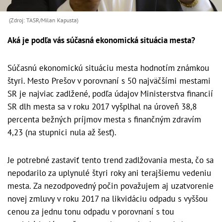
(Zdroj: TASR/Milan Kapusta)
Aká je podľa vás súčasná ekonomická situácia mesta?
Súčasnú ekonomickú situáciu mesta hodnotím známkou
štyri. Mesto Prešov v porovnaní s 50 najväčšími mestami
SR je najviac zadlžené, podľa údajov Ministerstva financií
SR dlh mesta sa v roku 2017 vyšplhal na úroveň 38,8
percenta bežných príjmov mesta s finančným zdravím
4,23 (na stupnici nula až šesť).
Je potrebné zastaviť tento trend zadlžovania mesta, čo sa
nepodarilo za uplynulé štyri roky ani terajšiemu vedeniu
mesta. Za nezodpovedný počin považujem aj uzatvorenie
novej zmluvy v roku 2017 na likvidáciu odpadu s vyššou
cenou za jednu tonu odpadu v porovnaní s tou