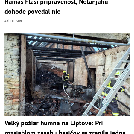
Hamas hlási pripravenosť, Netanjahu
dohode povedal nie
Zahraničné
Veľký požiar humna na Liptove: Pri
rozsiahlom zásahu hasičov sa zranila jedna