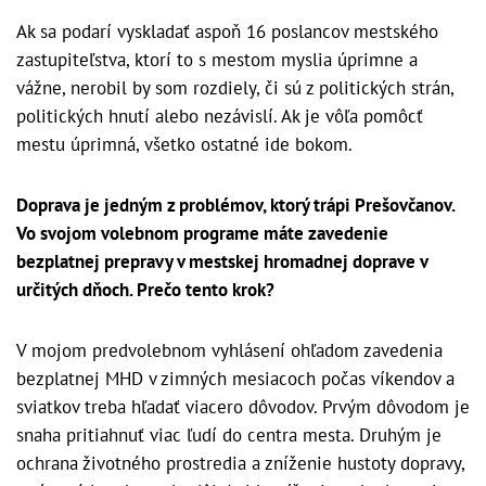
Ak sa podarí vyskladať aspoň 16 poslancov mestského
zastupiteľstva, ktorí to s mestom myslia úprimne a
vážne, nerobil by som rozdiely, či sú z politických strán,
politických hnutí alebo nezávislí. Ak je vôľa pomôcť
mestu úprimná, všetko ostatné ide bokom.
Doprava je jedným z problémov, ktorý trápi Prešovčanov.
Vo svojom volebnom programe máte zavedenie
bezplatnej prepravy v mestskej hromadnej doprave v
určitých dňoch. Prečo tento krok?
V mojom predvolebnom vyhlásení ohľadom zavedenia
bezplatnej MHD v zimných mesiacoch počas víkendov a
sviatkov treba hľadať viacero dôvodov. Prvým dôvodom je
snaha pritiahnuť viac ľudí do centra mesta. Druhým je
ochrana životného prostredia a zníženie hustoty dopravy,