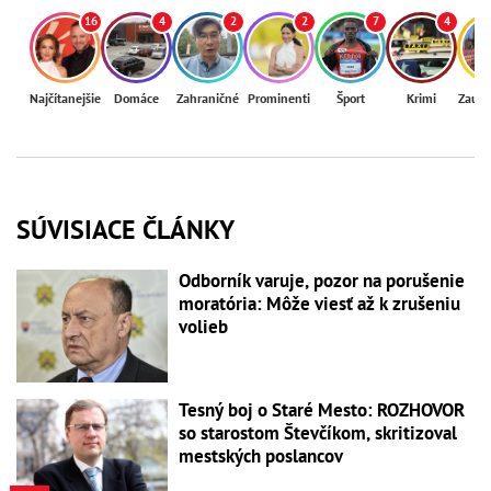
16
4
2
2
7
4
Najčítanejšie
Domáce
Zahraničné
Prominenti
Šport
Krimi
Zaují
SÚVISIACE ČLÁNKY
Odborník varuje, pozor na porušenie
moratória: Môže viesť až k zrušeniu
volieb
Tesný boj o Staré Mesto: ROZHOVOR
so starostom Števčíkom, skritizoval
mestských poslancov