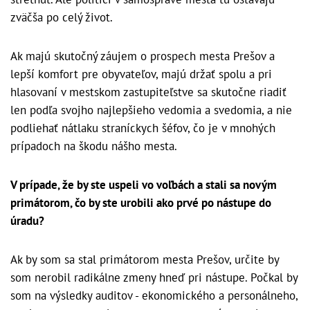
zväčša po celý život.
Ak majú skutočný záujem o prospech mesta Prešov a
lepší komfort pre obyvateľov, majú držať spolu a pri
hlasovaní v mestskom zastupiteľstve sa skutočne riadiť
len podľa svojho najlepšieho vedomia a svedomia, a nie
podliehať nátlaku straníckych šéfov, čo je v mnohých
prípadoch na škodu nášho mesta.
V prípade, že by ste uspeli vo voľbách a stali sa novým
primátorom, čo by ste urobili ako prvé po nástupe do
úradu?
Ak by som sa stal primátorom mesta Prešov, určite by
som nerobil radikálne zmeny hneď pri nástupe. Počkal by
som na výsledky auditov - ekonomického a personálneho,