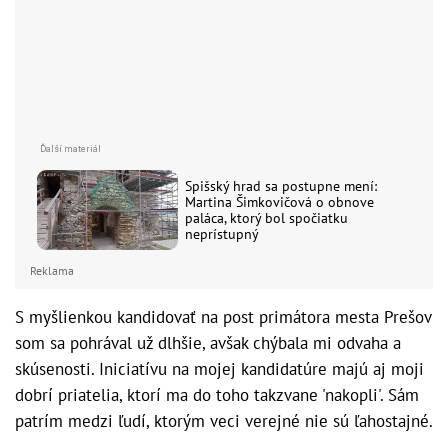
Spišský hrad sa postupne mení:
Martina Šimkovičová o obnove
paláca, ktorý bol spočiatku
neprístupný
Reklama
S myšlienkou kandidovať na post primátora mesta Prešov
som sa pohrával už dlhšie, avšak chýbala mi odvaha a
skúsenosti. Iniciatívu na mojej kandidatúre majú aj moji
dobrí priatelia, ktorí ma do toho takzvane 'nakopli'. Sám
patrím medzi ľudí, ktorým veci verejné nie sú ľahostajné.