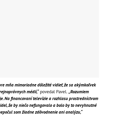
pre mňa mimoriadne dôležité vidieť, že sa akýmkoľvek
rejnoprávnych médií,“
povedal Pavel.
„Rozumiem
e. Na financovaní televízie a rozhlasu prostredníctvom
del, že by niečo nefungovalo a bolo by to nevyhnutné
, nepočul som žiadne zdôvodnenie ani analýzu,“