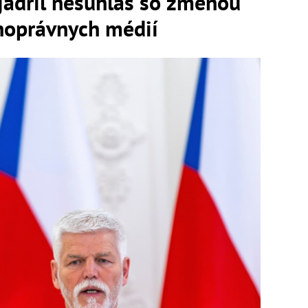
jadril nesúhlas so zmenou
jnoprávnych médií