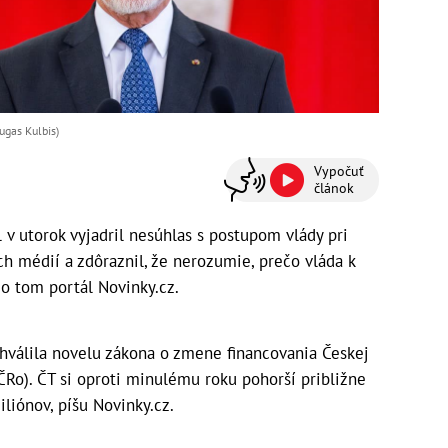
ugas Kulbis)
Vypočuť
článok
 v utorok vyjadril nesúhlas s postupom vlády pri
h médií a zdôraznil, že nerozumie, prečo vláda k
 o tom portál Novinky.cz.
chválila novelu zákona o zmene financovania Českej
(ČRo). ČT si oproti minulému roku pohorší približne
liónov, píšu Novinky.cz.