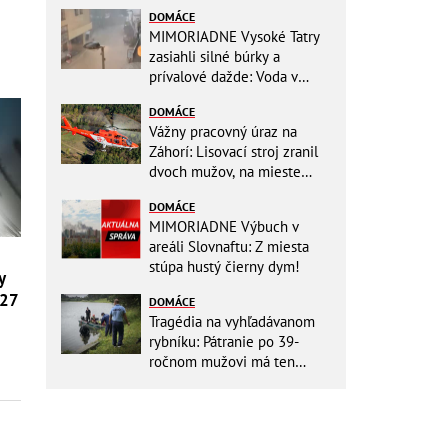
DOMÁCE
MIMORIADNE Vysoké Tatry
zasiahli silné búrky a
prívalové dažde: Voda v
mestách sa valí ulicami!
DOMÁCE
Vážny pracovný úraz na
Záhorí: Lisovací stroj zranil
dvoch mužov, na mieste
zasahoval vrtuľník: Na
DOMÁCE
pomoc musel priletieť
MIMORIADNE Výbuch v
vrtuľník
areáli Slovnaftu: Z miesta
stúpa hustý čierny dym!
y
027
DOMÁCE
Tragédia na vyhľadávanom
rybníku: Pátranie po 39-
ročnom mužovi má ten
najsmutnejší koniec