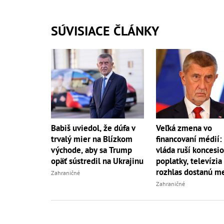
SÚVISIACE ČLÁNKY
Veľká zmena vo
Babiš uviedol, že dúfa v
financovaní médií:
trvalý mier na Blízkom
vláda ruší koncesi
východe, aby sa Trump
poplatky, televízia 
opäť sústredil na Ukrajinu
rozhlas dostanú m
Zahraničné
Zahraničné