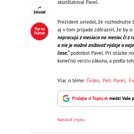
skonštatoval Pavel.
Zdieľať
Prezident uviedol, že rozhodnutie by
aj v tom prípade zdôraznil, že by s
Tip na
článok
nepracujú z mesiaca na mesiac či z 
a nie je možné znižovať výdaje o nej
čase,“
podotkol Pavel. Pri otázke no
konečnú verziu zákona, a podľa to
Viac o téme:
Česko
,
Petr Pavel
,
Fi
Pridajte si Topky.sk
medzi Vaše p
Nahlásiť chybu