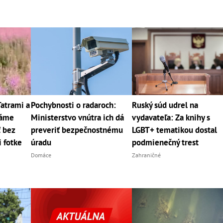
Tatrami a
Pochybnosti o radaroch:
Ruský súd udrel na
máme
Ministerstvo vnútra ich dá
vydavateľa: Za knihy s
ť bez
preveriť bezpečnostnému
LGBT+ tematikou dostal
i fotke
úradu
podmienečný trest
Domáce
Zahraničné