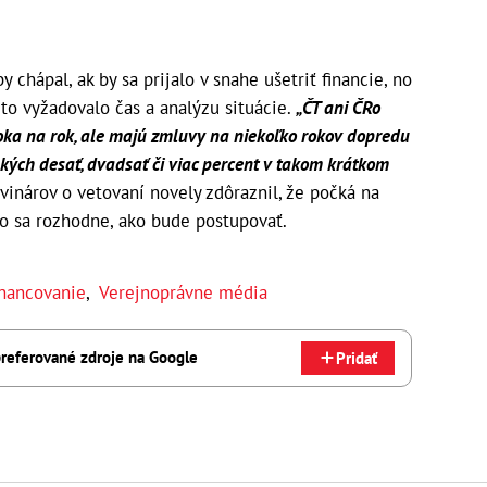
 chápal, ak by sa prijalo v snahe ušetriť financie, no
i to vyžadovalo čas a analýzu situácie.
„ČT ani ČRo
roka na rok, ale majú zmluvy na niekoľko rokov dopredu
akých desať, dvadsať či viac percent v takom krátkom
vinárov o vetovaní novely zdôraznil, že počká na
ho sa rozhodne, ako bude postupovať.
nancovanie
,
Verejnoprávne média
referované zdroje na Google
Pridať