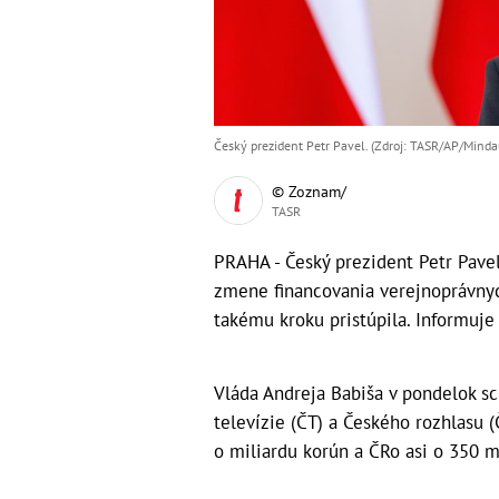
Český prezident Petr Pavel. (Zdroj: TASR/AP/Minda
© Zoznam/
TASR
PRAHA - Český prezident Petr Pavel
zmene financovania verejnoprávnyc
takému kroku pristúpila. Informuje
Vláda Andreja Babiša v pondelok s
televízie (ČT) a Českého rozhlasu 
o miliardu korún a ČRo asi o 350 mi