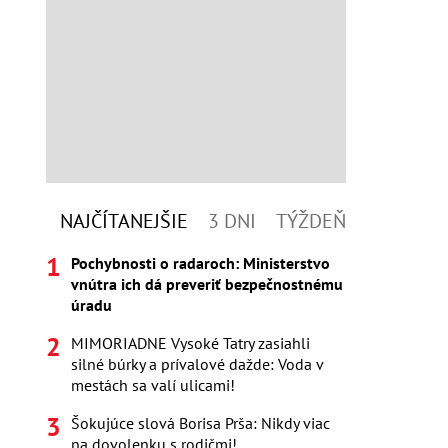
NAJČÍTANEJŠIE
3 DNI
TÝŽDEŇ
Pochybnosti o radaroch: Ministerstvo
vnútra ich dá preveriť bezpečnostnému
úradu
MIMORIADNE Vysoké Tatry zasiahli
silné búrky a prívalové dažde: Voda v
mestách sa valí ulicami!
Šokujúce slová Borisa Prša: Nikdy viac
na dovolenku s rodičmi!