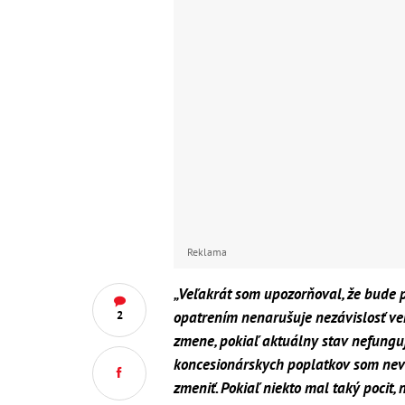
Reklama
„Veľakrát som upozorňoval, že bude 
opatrením nenarušuje nezávislosť ve
2
zmene, pokiaľ aktuálny stav nefunguj
koncesionárskych poplatkov som nevi
zmeniť. Pokiaľ niekto mal taký pocit