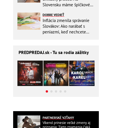
Slovensku máme špičkové
pracovisko
DOBRE VEDIEŤ
Inflácia zmenila správanie
Slovákov: Ako narábať s
peniazmi, keď nechcete
zbytočne riskovať?
PREDPREDAJ
.sk - Tu sa rodia zážitky
PARTNERSKÉ VZŤAHY
Víkend prinesie veľké zmeny aj
priznania: Tieto znamenia čaká