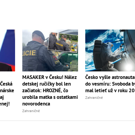
MASAKER v Česku! Nález
Česko vyšle astronauta
 Česká
detskej ručičky bol len
do vesmíru: Svoboda b
onárske
začiatok: HROZNÉ, čo
mal letieť už v roku 2
aj
urobila matka s ostatkami
Zahraničné
enej!
novorodenca
Zahraničné