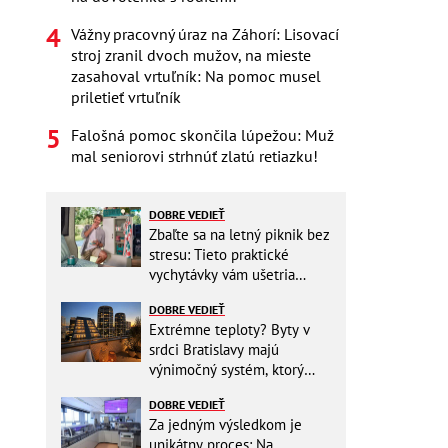
Vážny pracovný úraz na Záhorí: Lisovací
stroj zranil dvoch mužov, na mieste
zasahoval vrtuľník: Na pomoc musel
priletieť vrtuľník
Falošná pomoc skončila lúpežou: Muž
mal seniorovi strhnúť zlatú retiazku!
DOBRE VEDIEŤ
Zbaľte sa na letný piknik bez
stresu: Tieto praktické
vychytávky vám ušetria
miesto v batohu!
DOBRE VEDIEŤ
Extrémne teploty? Byty v
srdci Bratislavy majú
výnimočný systém, ktorý
ešte aj šetrí náklady
DOBRE VEDIEŤ
Za jedným výsledkom je
unikátny proces: Na