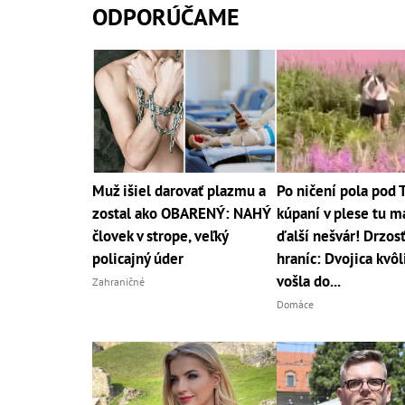
ODPORÚČAME
Muž išiel darovať plazmu a
Po ničení pola pod 
zostal ako OBARENÝ: NAHÝ
kúpaní v plese tu 
človek v strope, veľký
ďalší nešvár! Drzos
policajný úder
hraníc: Dvojica kvôl
vošla do...
Zahraničné
Domáce