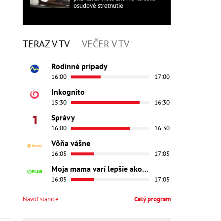
osudové stretnutie
TERAZ V TV
VEČER V TV
Rodinné prípady
16:00
17:00
Inkognito
15:30
16:30
Správy
16:00
16:30
Vôňa vášne
16:05
17:05
Moja mama varí lepšie ako tvoja
16:05
17:05
Navoľ stanice
Celý program