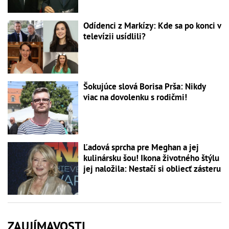
Odídenci z Markízy: Kde sa po konci v
televízii usídlili?
Šokujúce slová Borisa Prša: Nikdy
viac na dovolenku s rodičmi!
Ľadová sprcha pre Meghan a jej
kulinársku šou! Ikona životného štýlu
jej naložila: Nestačí si obliecť zásteru
ZAUJÍMAVOSTI