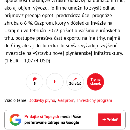
Spoločnosť dodala, že vzrástli dodávky na domácom trhu,
ako aj objem vývozu. To firme umožnilo zvýšiť odhad
príjmov z predaja oproti predchádzajúcej prognóze
zhruba o 6 %. Gazprom, ktorý v dôsledku invázie na
Ukrajinu vo februári 2022 prišiel o väčšinu európskeho
trhu, postupne presúva časť exportu na iné trhy, najmä
do Číny, ale aj do Turecka. To si však vyžaduje zvýšené
investície na výstavbu novej plynárenskej infraštruktúry.
(1 EUR = 1,0774 USD)
Tip na
5
Zdieľať
článok
Viac o téme:
Dodávky plynu
,
Gazprom
,
Investičný program
Pridajte si Topky.sk
medzi Vaše
Pridať
preferované zdroje na Google