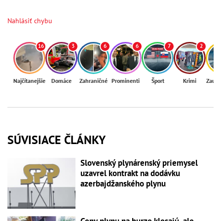
Nahlásiť chybu
16
3
6
6
7
2
Najčítanejšie
Domáce
Zahraničné
Prominenti
Šport
Krimi
Zaují
SÚVISIACE ČLÁNKY
Slovenský plynárenský priemysel
uzavrel kontrakt na dodávku
azerbajdžanského plynu