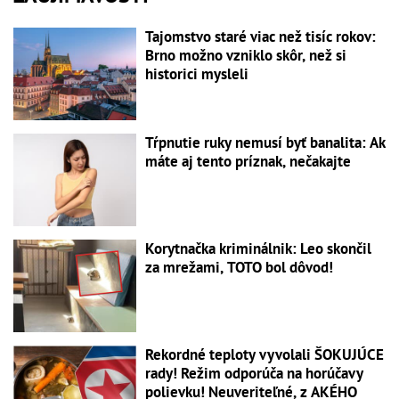
Tajomstvo staré viac než tisíc rokov:
Brno možno vzniklo skôr, než si
historici mysleli
Tŕpnutie ruky nemusí byť banalita: Ak
máte aj tento príznak, nečakajte
Korytnačka kriminálnik: Leo skončil
za mrežami, TOTO bol dôvod!
Rekordné teploty vyvolali ŠOKUJÚCE
rady! Režim odporúča na horúčavy
polievku! Neuveriteľné, z AKÉHO