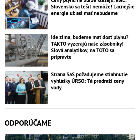
Ceny plynu na burze klesajú, ale...
Slovensko sa tešiť nemôže! Lacnejšie
energie už asi mať nebudeme
Ide zima, budeme mať dosť plynu?
TAKTO vyzerajú naše zásobníky!
Slová analytikov, na TOTO sa
pripravte
Strana SaS požadujeme stiahnutie
vyhlášky ÚRSO: Tá predraží ceny
vody
ODPORÚČAME