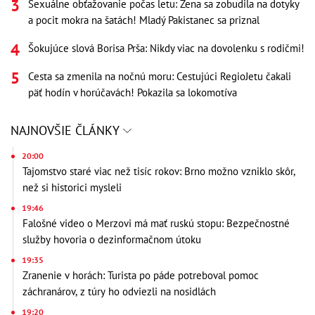
Sexuálne obťažovanie počas letu: Žena sa zobudila na dotyky
a pocit mokra na šatách! Mladý Pakistanec sa priznal
Šokujúce slová Borisa Prša: Nikdy viac na dovolenku s rodičmi!
Cesta sa zmenila na nočnú moru: Cestujúci RegioJetu čakali
päť hodín v horúčavách! Pokazila sa lokomotíva
NAJNOVŠIE ČLÁNKY
20:00
Tajomstvo staré viac než tisíc rokov: Brno možno vzniklo skôr,
než si historici mysleli
19:46
Falošné video o Merzovi má mať ruskú stopu: Bezpečnostné
služby hovoria o dezinformačnom útoku
19:35
Zranenie v horách: Turista po páde potreboval pomoc
záchranárov, z túry ho odviezli na nosidlách
19:20