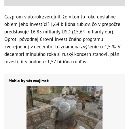
Gazprom v utorok zverejnil, že v tomto roku dosiahne
objem jeho investícií 1,64 bilióna rubľov, čo v prepočte
predstavuje 16,85 miliardy USD (15,64 miliardy eur).
Oproti pôvodnej úrovni investičného programu
zverejnenej v decembri to znamená zvýšenie o 4,5 %. V
decembri minulého roka si ruský koncern stanovil plán
investícií v hodnote 1,57 bilióna rubľov.
Mohlo by vás zaujímať: