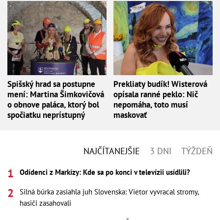
Spišský hrad sa postupne
Prekliaty budík! Wisterová
mení: Martina Šimkovičová
opísala ranné peklo: Nič
o obnove paláca, ktorý bol
nepomáha, toto musí
spočiatku neprístupný
maskovať
NAJČÍTANEJŠIE
3 DNI
TÝŽDEŇ
Odídenci z Markízy: Kde sa po konci v televízii usídlili?
Silná búrka zasiahla juh Slovenska: Vietor vyvracal stromy,
hasiči zasahovali