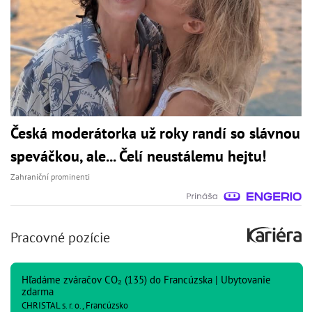
Česká moderátorka už roky randí so slávnou
speváčkou, ale... Čelí neustálemu hejtu!
Zahraniční prominenti
Pracovné pozície
Hľadáme zváračov CO₂ (135) do Francúzska | Ubytovanie
zdarma
CHRISTAL s. r. o., Francúzsko