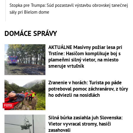
Stopka pre Trumpa: Súd pozastavil výstavbu obrovskej tanečnej
sály pri Bielom dome
DOMÁCE SPRÁVY
AKTUÁLNE Masívny požiar lesa pri
Trstíne: Hasičom komplikuje boj s
plameňmi silný vietor, na miesto
smeruje vrtuľník
Zranenie v horách: Turista po páde
potreboval pomoc záchranárov, z túry
ho odviezli na nosidlách
FOTO
Silná búrka zasiahla juh Slovenska:
Vietor vyvracal stromy, hasiči
zasahovali