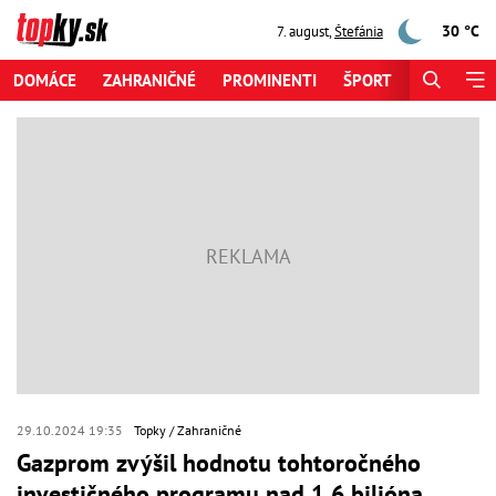
30 °C
7. august
,
Štefánia
DOMÁCE
ZAHRANIČNÉ
PROMINENTI
ŠPORT
ZAUJÍMAV
29.10.2024 19:35
Topky
Zahraničné
Gazprom zvýšil hodnotu tohtoročného
investičného programu nad 1,6 bilióna