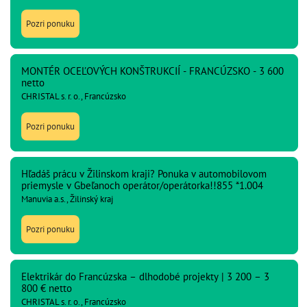
Pozri ponuku
MONTÉR OCEĽOVÝCH KONŠTRUKCIÍ - FRANCÚZSKO - 3 600
netto
CHRISTAL s. r. o., Francúzsko
Pozri ponuku
Hľadáš prácu v Žilinskom kraji? Ponuka v automobilovom
priemysle v Gbeľanoch operátor/operátorka!!855 *1.004
Manuvia a.s., Žilinský kraj
Pozri ponuku
Elektrikár do Francúzska – dlhodobé projekty | 3 200 – 3
800 € netto
CHRISTAL s. r. o., Francúzsko