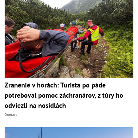
Zranenie v horách: Turista po páde
potreboval pomoc záchranárov, z túry ho
odviezli na nosidlách
Domáce