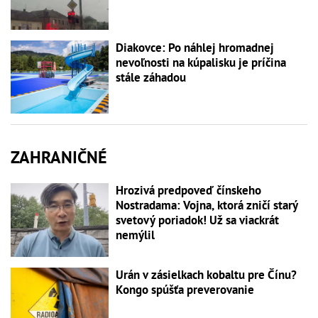
Diakovce: Po náhlej hromadnej
nevoľnosti na kúpalisku je príčina
stále záhadou
ZAHRANIČNÉ
Hrozivá predpoveď čínskeho
Nostradama: Vojna, ktorá zničí starý
svetový poriadok! Už sa viackrát
nemýlil
Urán v zásielkach kobaltu pre Čínu?
Kongo spúšťa preverovanie