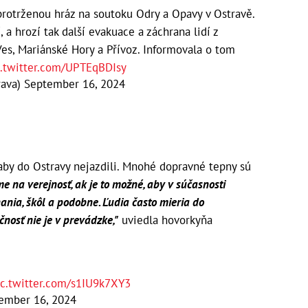
 protrženou hráz na soutoku Odry a Opavy v Ostravě.
 a hrozí tak další evakuace a záchrana lidí z
es, Mariánské Hory a Přívoz. Informovala o tom
c.twitter.com/UPTEqBDIsy
rava)
September 16, 2024
aby do Ostravy nejazdili. Mnohé dopravné tepny sú
e na verejnosť, ak je to možné, aby v súčasnosti
ania, škôl a podobne. Ľudia často mieria do
čnosť nie je v prevádzke,"
uviedla hovorkyňa
ic.twitter.com/s1IU9k7XY3
ember 16, 2024