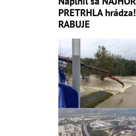
Naplnil sa NAJHORŠ
PRETRHLA hrádza! 
RABUJE