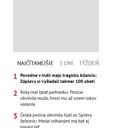
NAJČÍTANEJŠIE
3 DNI
TÝŽDEŇ
Povodne v Indii majú tragickú bilanciu:
Záplavy si vyžiadali takmer 100 obetí
Roky mal týrať partnerku: Polícia
obvinila muža, hrozí mu až osem rokov
väzenia
Česká polícia obvinila ľudí zo Správy
železníc: Medzi stíhanými má byť aj
bývalý šéf