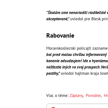
"Školám sme nenariadili riaditeľské 
akceptované,"
uviedol pre Blesk pri
Rabovanie
Moravskosliezski policajti zazname
bol pred malou chvíľou informovaný 
konanie odsudzujem! Ide o hyenizmus 
nešťastie iných vo svoj prospech. Ver
postihy,"
uviedol hajtman kraja Josef
Viac o téme:
Záplavy
,
Povodne
,
Hr