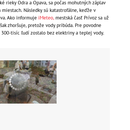
ské rieky Odra a Opava, sa počas mohutných záplav
 miestach. Následky sú katastrofálne, keďže v
ava. Ako informuje
iMeteo,
mestská časť Prívoz sa už
však zhoršuje, pretože vody pribúda. Pre povodne
 300-tisíc ľudí zostalo bez elektriny a teplej vody.