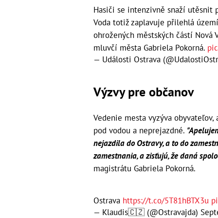
Hasiči se intenzivně snaží utěsnit
Voda totiž zaplavuje přilehlá území,
ohrožených městských částí Nová V
mluvčí města Gabriela Pokorná.
pi
— Události Ostrava (@UdalostiOst
Výzvy pre občanov
Vedenie mesta vyzýva obyvateľov, 
pod vodou a neprejazdné.
"Apelujem
nejazdila do Ostravy, a to do zamestn
zamestnania, a zisťujú, že daná spolo
magistrátu Gabriela Pokorná.
Ostrava
https://t.co/5T81hBTX3u
p
— Klaudis🇨🇿 (@Ostravajda)
Sept