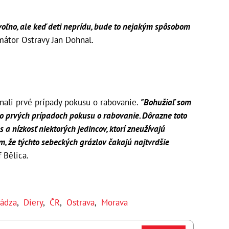
voľno, ale keď deti neprídu, bude to nejakým spôsobom
mátor Ostravy Jan Dohnal.
nali prvé prípady pokusu o rabovanie.
"Bohužiaľ som
o prvých prípadoch pokusu o rabovanie. Dôrazne toto
a nízkosť niektorých jedincov, ktorí zneužívajú
ím, že týchto sebeckých grázlov čakajú najtvrdšie
 Bělica.
ádza
,
Diery
,
ČR
,
Ostrava
,
Morava