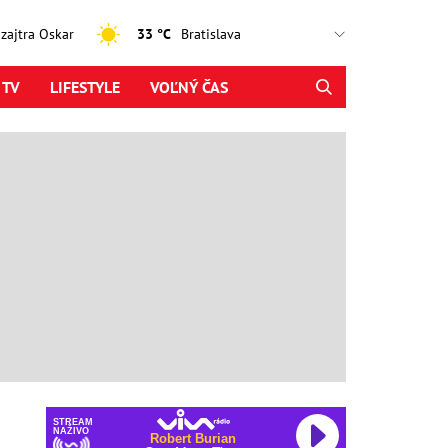
, zajtra Oskar
33 °C
 TV
LIFESTYLE
VOĽNÝ ČAS
STREAM
NAŽIVO
Robert Burian