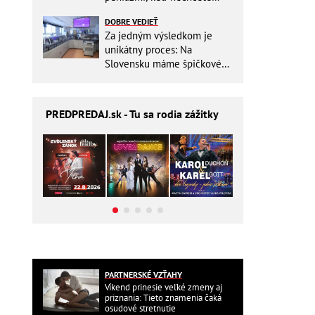
zbytočne riskovať?
DOBRE VEDIEŤ
Za jedným výsledkom je
unikátny proces: Na
Slovensku máme špičkové
pracovisko
PREDPREDAJ
.sk - Tu sa rodia zážitky
PARTNERSKÉ VZŤAHY
Víkend prinesie veľké zmeny aj
priznania: Tieto znamenia čaká
osudové stretnutie