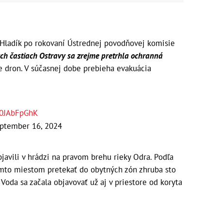
 Hladík po rokovaní Ústrednej povodňovej komisie
ch častiach Ostravy sa zrejme pretrhla ochranná
 dron. V súčasnej dobe prebieha evakuácia
E0JAbFpGhK
ptember 16, 2024
javili v hrádzi na pravom brehu rieky Odra. Podľa
ýmto miestom pretekať do obytných zón zhruba sto
Voda sa začala objavovať už aj v priestore od koryta