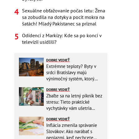
Sexuálne obťažovanie počas letu: Žena
sa zobudila na dotyky a pocit mokra na
šatách! Mladý Pakistanec sa priznal
Odídenci z Markízy: Kde sa po konci v
televízii usídlili?
DOBRE VEDIEŤ
Extrémne teploty? Byty v
srdci Bratislavy majú
výnimočný systém, ktorý
ešte aj šetrí náklady
DOBRE VEDIEŤ
Zbaľte sa na letný piknik bez
stresu: Tieto praktické
vychytávky vám ušetria
miesto v batohu!
DOBRE VEDIEŤ
Inflácia zmenila správanie
Slovákov: Ako narábať s
peniazmi, keď nechcete