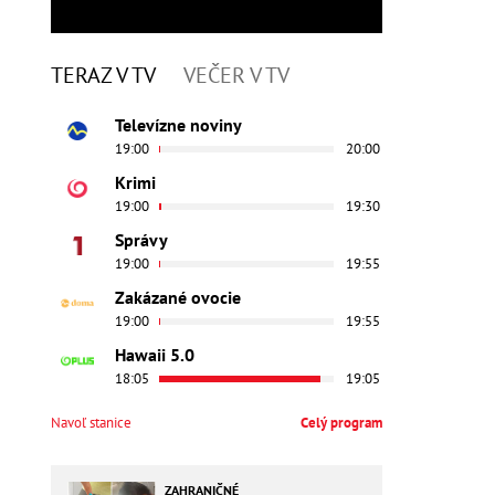
TERAZ V TV
VEČER V TV
Televízne noviny
19:00
20:00
Krimi
19:00
19:30
Správy
19:00
19:55
Zakázané ovocie
19:00
19:55
Hawaii 5.0
18:05
19:05
Navoľ stanice
Celý program
ZAHRANIČNÉ