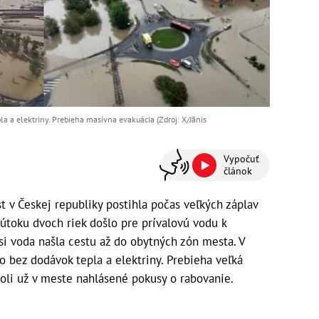
la a elektriny. Prebieha masívna evakuácia (Zdroj: X/Jānis
Vypočuť
článok
 v Českej republiky postihla počas veľkých záplav
 sútoku dvoch riek došlo pre prívalovú vodu k
si voda našla cestu až do obytných zón mesta. V
o bez dodávok tepla a elektriny. Prebieha veľká
oli už v meste nahlásené pokusy o rabovanie.