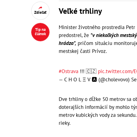
Veľké trhliny
Zdieľať
Minister životného prostredia Petr
Tip na
článok
predostrel, že
"v niekoľkých mestský
hrádza",
pričom situáciu monitoruje
mestskej časti Prívoz.
#Ostrava
!!! 🇨🇿
pic.twitter.com/
— C H O L Ξ V 🅰️ (@cholevovo)
Se
Dve trhliny o dĺžke 50 metrov sa ob
doterajších informácií by mohlo t
metrov kubických vody za sekundu. 
rieky.