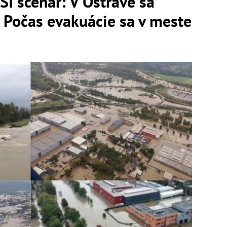
Í scenár: V Ostrave sa
Počas evakuácie sa v meste