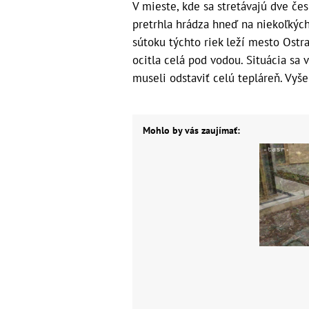
V mieste, kde sa stretávajú dve če
pretrhla hrádza hneď na niekoľkých
sútoku týchto riek leží mesto Ostr
ocitla celá pod vodou. Situácia sa 
museli odstaviť celú tepláreň. Vyše
Mohlo by vás zaujímať: