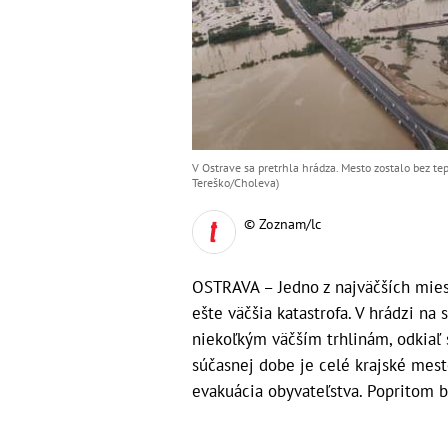
V Ostrave sa pretrhla hrádza. Mesto zostalo bez tep
Tereško/Choleva)
© Zoznam/lc
OSTRAVA – Jedno z najväčších miest
ešte väčšia katastrofa. V hrádzi na
niekoľkým väčším trhlinám, odkiaľ 
súčasnej dobe je celé krajské mest
evakuácia obyvateľstva. Popritom b