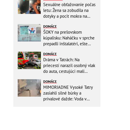
Sexuálne obťažovanie počas
letu: Žena sa zobudila na
dotyky a pocit mokra na
šatách! Mladý Pakistanec sa
DOMÁCE
priznal
ŠOKY na prešovskom
kúpalisku: Naháčku v sprche
prepadli inštalatéri, ešte
väčšia hrôza číhala v
DOMÁCE
BAZÉNE
Dráma v Tatrách: Na
priecestí narazil osobný vlak
do auta, cestujúci mali
obrovské šťastie
DOMÁCE
MIMORIADNE Vysoké Tatry
zasiahli silné búrky a
prívalové dažde: Voda v
mestách sa valí ulicami!