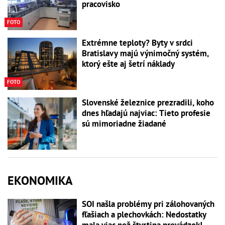
pracovisko
FOTO
Extrémne teploty? Byty v srdci
Bratislavy majú výnimočný systém,
ktorý ešte aj šetrí náklady
FOTO
Slovenské železnice prezradili, koho
dnes hľadajú najviac: Tieto profesie
sú mimoriadne žiadané
EKONOMIKA
SOI našla problémy pri zálohovaných
fľašiach a plechovkách: Nedostatky
mala viac než štvrtina prevádzok!