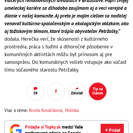
viacerých renomovaných divadlách v Bratislave. Popri svojej
umeleckej kariére sa dlhodobo zaujímam aj o veci verejné a
dianie v našej komunite. Aj preto je mojim cieľom sa naďalej
venovať kultúrno-spoločenským a ekologickým otázkam, ako
aj ťažiskovým témam, ktoré trápia obyvateľov Petržalky,”
dodala. Herečka verí, že skúsenosti z kultúrneho
prostredia, práca s ľuďmi a dlhoročné pôsobenie v
komunitných aktivitách môžu byť prínosom aj pre
samosprávu. Do komunálnych volieb vstupuje ako súčasť
tímu súčasného starostu Petržalky.
Tip na
39
Zdieľať
článok
Viac o téme:
Broňa Kováčiková
,
Politika
Pridajte si Topky.sk
medzi Vaše
Pridať
preferované zdroje na Google