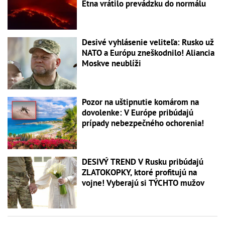
Etna vrátilo prevádzku do normálu
Desivé vyhlásenie veliteľa: Rusko už
NATO a Európu zneškodnilo! Aliancia
Moskve neublíži
Pozor na uštipnutie komárom na
dovolenke: V Európe pribúdajú
prípady nebezpečného ochorenia!
DESIVÝ TREND V Rusku pribúdajú
ZLATOKOPKY, ktoré profitujú na
vojne! Vyberajú si TÝCHTO mužov