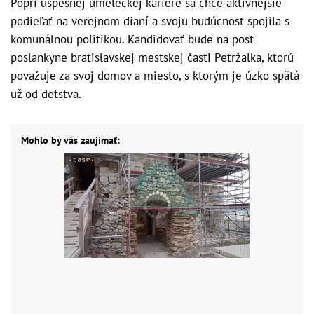
Popri úspešnej umeleckej kariére sa chce aktívnejšie
podieľať na verejnom dianí a svoju budúcnosť spojila s
komunálnou politikou. Kandidovať bude na post
poslankyne bratislavskej mestskej časti Petržalka, ktorú
považuje za svoj domov a miesto, s ktorým je úzko spätá
už od detstva.
Mohlo by vás zaujímať: