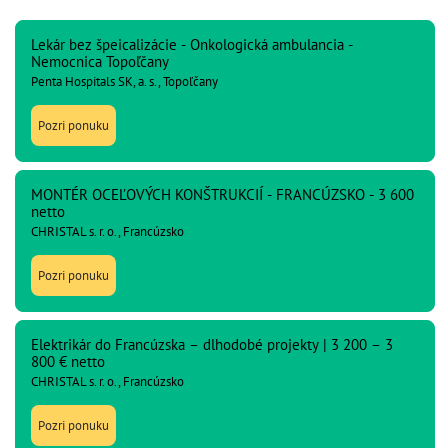
Lekár bez špeicalizácie - Onkologická ambulancia -
Nemocnica Topoľčany
Penta Hospitals SK, a. s., Topoľčany
Pozri ponuku
MONTÉR OCEĽOVÝCH KONŠTRUKCIÍ - FRANCÚZSKO - 3 600
netto
CHRISTAL s. r. o., Francúzsko
Pozri ponuku
Elektrikár do Francúzska – dlhodobé projekty | 3 200 – 3
800 € netto
CHRISTAL s. r. o., Francúzsko
Pozri ponuku