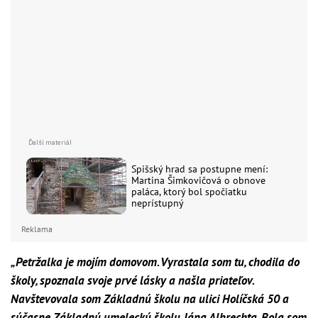
Spišský hrad sa postupne mení:
Martina Šimkovičová o obnove
paláca, ktorý bol spočiatku
neprístupný
Reklama
„Petržalka je mojím domovom. Vyrastala som tu, chodila do
školy, spoznala svoje prvé lásky a našla priateľov.
Navštevovala som Základnú školu na ulici Holíčská 50 a
súčasne Základnú umeleckú školu Jána Albrechta. Bola som