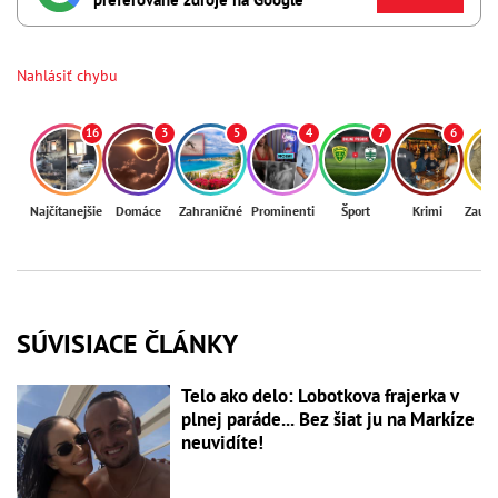
Nahlásiť chybu
16
3
5
4
7
6
Najčítanejšie
Domáce
Zahraničné
Prominenti
Šport
Krimi
Zaují
SÚVISIACE ČLÁNKY
Telo ako delo: Lobotkova frajerka v
plnej paráde... Bez šiat ju na Markíze
neuvidíte!