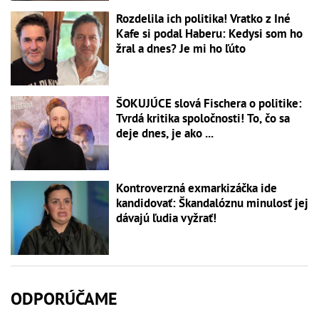
Rozdelila ich politika! Vratko z Iné
Kafe si podal Haberu: Kedysi som ho
žral a dnes? Je mi ho ľúto
ŠOKUJÚCE slová Fischera o politike:
Tvrdá kritika spoločnosti! To, čo sa
deje dnes, je ako ...
Kontroverzná exmarkizáčka ide
kandidovať: Škandalóznu minulosť jej
dávajú ľudia vyžrať!
ODPORÚČAME