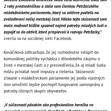
2 roky predsedníčkou a stále som členkou Petržalského
mládežníckeho parlamentu, ktorý sa aktívne podieľa na
zveľaďovaní našej mestskej časti. Vďaka tejto skúsenosti som
mala možnosť bližšie spoznať najmä potreby mladých ľudí a
zapojiť sa do aktivít, ktoré prispievali k rozvoju Petržalky,”
zverila sa na sociálnej sieti Facebook.
Kováčiková zdôrazňuje, že jej rozhodnutie vstúpiť do
komunálnej politiky vychádza z dlhodobého záujmu o
život v mestskej časti a z presvedčenia, že aj mladí ľudia
môžu prinášať nové impulzy a riešenia. Skúsenosti
získané v mládežníckom parlamente jej podľa vlastných
slov umožnili lepšie pochopiť fungovanie samosprávy a
potreby rôznych skupín obyvateľov.
„V súčasnosti pôsobím ako profesionálna herečka vo