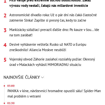
Fico varuje pred extrémne suchou budúcnosťou: Zákaz
vývozu vody nestačí, čakajú nás miliardové investície
Astronomické divadlo roka: Už o pár dní nás čaká čiastočné
zatmenie Slnka! Zapíšte si presný čas, kedy to začne
Markizácky súťažiaci prerazil ďalšie dno: Po kauze v šou... Ide
na tom zarábať!
Desivé vyhlásenie veliteľa: Rusko už NATO a Európu
zneškodnilo! Aliancia Moskve neublíži
Vojenský obvod Záhorie zasiahol rozsiahly požiar: Okresný
úrad v Malackách vyhlásil MIMORIADNU situáciu
NAJNOVŠIE ČLÁNKY
05:00
PANIKA v kine, návštevníci hromadne opustili sálu! Spider-Man
mal problém s vetrami
01:30