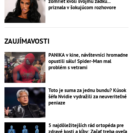
zomrieť kvôli svojmu zadku...
priznala v šokujúcom rozhovore
ZAUJÍMAVOSTI
PANIKA v kine, návštevníci hromadne
opustili sálu! Spider-Man mal
problém s vetrami
Toto je suma za jednu bundu? Kúsok
šéfa Nvidie vydražili za neuveriteľné
peniaze
5 najdôležitejších rád ortopéda pre
zdravé kosti a kĺby: Začať treba oveľa