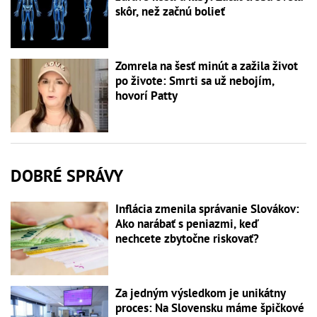
skôr, než začnú bolieť
Zomrela na šesť minút a zažila život
po živote: Smrti sa už nebojím,
hovorí Patty
DOBRÉ SPRÁVY
Inflácia zmenila správanie Slovákov:
Ako narábať s peniazmi, keď
nechcete zbytočne riskovať?
Za jedným výsledkom je unikátny
proces: Na Slovensku máme špičkové