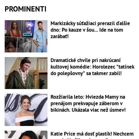
PROMINENTI
Markizácky súťažiaci prerazil ďalšie
dno: Po kauze v šou... Ide na tom
zarábať!
Dramatické chvíle pri nakrúcaní
kultovej komédie: Horolezec "tatínek
do polepšovny" sa takmer zabil!
Rozžiarila leto: Hviezda Mamy na
prenájom prekvapuje záberom v
bikinách. Ukázala viac než úsmev!
Katie Price má dosť plastík! Nechcem