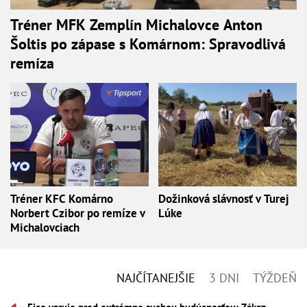
Tréner MFK Zemplín Michalovce Anton
Šoltis po zápase s Komárnom: Spravodlivá
remíza
Tréner KFC Komárno
Dožinková slávnosť v Turej
Norbert Czibor po remíze v
Lúke
Michalovciach
NAJČÍTANEJŠIE
3 DNI
TÝŽDEŇ