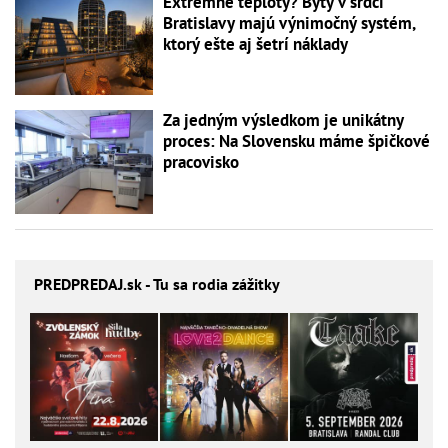
Extrémne teploty? Byty v srdci
Bratislavy majú výnimočný systém,
ktorý ešte aj šetrí náklady
Za jedným výsledkom je unikátny
proces: Na Slovensku máme špičkové
pracovisko
PREDPREDAJ
.sk - Tu sa rodia zážitky