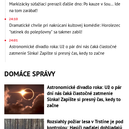
Markizácky súťažiaci prerazil ďalšie dno: Po kauze v šou... Ide
na tom zarábať!
24:10
Dramatické chvíle pri nakrúcaní kultovej komédie: Horolezec
"tatínek do polepšovny" sa takmer zabil!
24:01
Astronomické divadlo roka: Už o pár dní nás čaká čiastočné
zatmenie Slnka! Zapíšte si presný čas, kedy to začne
DOMÁCE SPRÁVY
Astronomické divadlo roka: Už o pár
dní nás čaká čiastočné zatmenie
Slnka! Zapíšte si presný čas, kedy to
začne
Rozsiahly požiar lesa v Trstíne je pod
kontrolou: Hasiči naďalej dohliadajú