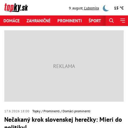
15 °C
9. august
,
Ľubomíra
DOMÁCE
ZAHRANIČNÉ
PROMINENTI
ŠPORT
ZAUJÍMAV
17.6.2026 18:00
Topky
Prominenti
Domáci prominenti
Nečakaný krok slovenskej herečky: Mieri do
politiky!