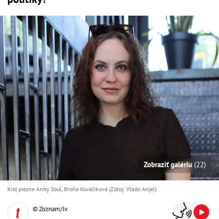
Zobraziť galériu
(22)
Krst piesne Anity Soul, Broňa Kováčiková (Zdroj: Vlado Anjel)
© Zoznam/lv