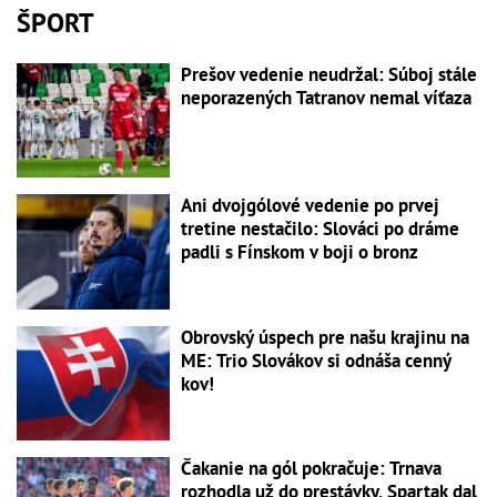
ŠPORT
Prešov vedenie neudržal: Súboj stále
neporazených Tatranov nemal víťaza
Ani dvojgólové vedenie po prvej
tretine nestačilo: Slováci po dráme
padli s Fínskom v boji o bronz
Obrovský úspech pre našu krajinu na
ME: Trio Slovákov si odnáša cenný
kov!
Čakanie na gól pokračuje: Trnava
rozhodla už do prestávky, Spartak dal