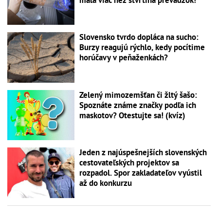
Slovensko tvrdo dopláca na sucho:
Burzy reagujú rýchlo, kedy pocítime
horúčavy v peňaženkách?
Zelený mimozemšťan či žltý šašo:
Spoznáte známe značky podľa ich
maskotov? Otestujte sa! (kvíz)
Jeden z najúspešnejších slovenských
cestovateľských projektov sa
rozpadol. Spor zakladateľov vyústil
až do konkurzu