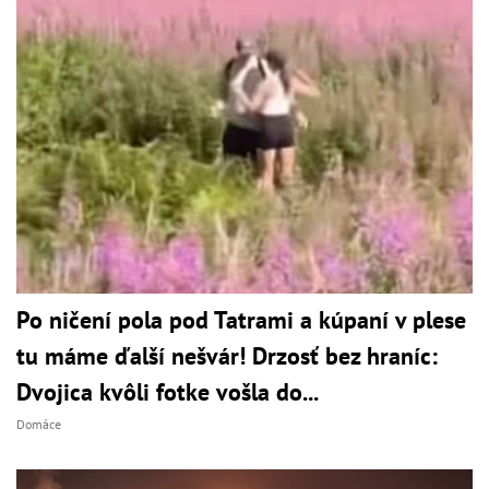
Po ničení pola pod Tatrami a kúpaní v plese
tu máme ďalší nešvár! Drzosť bez hraníc:
Dvojica kvôli fotke vošla do...
Domáce