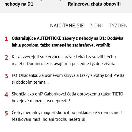
nehody na D1
Rainerovu chatu obnovili
NAJČÍTANEJŠIE
3 DNI
TÝŽDEŇ
Odstrašujúce AUTENTICKÉ zábery z nehody na D1: Dodávka
ľahla popolom, ťažko zraneného zachraňoval vrtuľník
Kiska zverejnil srdcervúcu správu: Lekári zastavili liečbu
malého Dominika, zostávajú mu posledné týždne života
FOTOhádanka: Za úsmevom skrývala ťažký životný boj! Prešla
si obdobím temna...
Skončia ako oni? Gáboríkovci čelia obrovskému tlaku: TIETO
hokejové manželstvá neprežili!
Český mediálny magnát skončil po nakladačke v nemocnici!
Maskovaní muži ho ani trochu nešetrili!