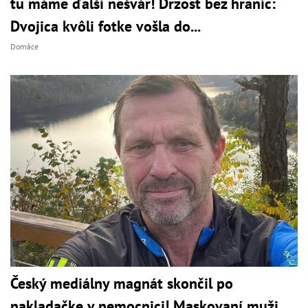
tu máme ďalší nešvár! Drzosť bez hraníc:
Dvojica kvôli fotke vošla do...
Domáce
Český mediálny magnát skončil po
nakladačke v nemocnici! Maskovaní muži