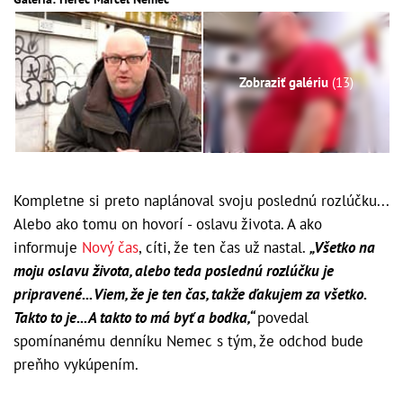
Zobraziť galériu
(13)
Kompletne si preto naplánoval svoju poslednú rozlúčku...
Alebo ako tomu on hovorí - oslavu života. A ako
informuje
Nový čas
, cíti, že ten čas už nastal.
„Všetko na
moju oslavu života, alebo teda poslednú rozlúčku je
pripravené... Viem, že je ten čas, takže ďakujem za všetko.
Takto to je... A takto to má byť a bodka,“
povedal
spomínanému denníku Nemec s tým, že odchod bude
preňho vykúpením.