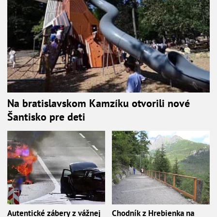
Na bratislavskom Kamzíku otvorili nové
Šantisko pre deti
Autentické zábery z vážnej
Chodník z Hrebienka na