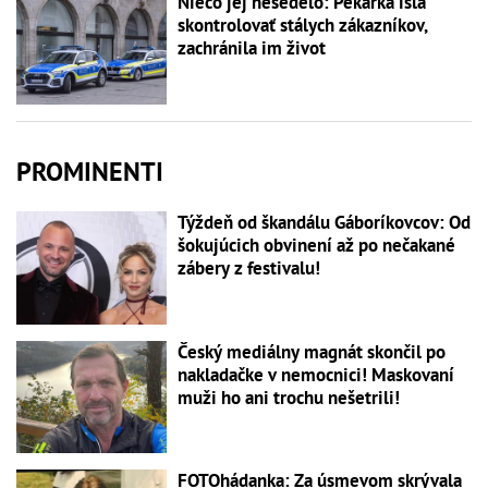
Niečo jej nesedelo: Pekárka išla
skontrolovať stálych zákazníkov,
zachránila im život
PROMINENTI
Týždeň od škandálu Gáboríkovcov: Od
šokujúcich obvinení až po nečakané
zábery z festivalu!
Český mediálny magnát skončil po
nakladačke v nemocnici! Maskovaní
muži ho ani trochu nešetrili!
FOTOhádanka: Za úsmevom skrývala