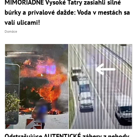
MIMORIADNE Vysoké Tatry zasiahli silné
búrky a prívalové dažde: Voda v mestách sa
valí ulicami!
Domáce
Odstrašujúce AUTENTICKÉ zábery z nehody