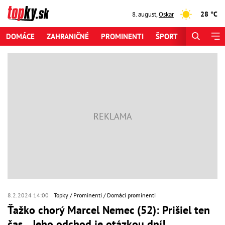
28 °C
8. august
,
Oskar
DOMÁCE
ZAHRANIČNÉ
PROMINENTI
ŠPORT
ZAUJÍMAV
8.2.2024 14:00
Topky
Prominenti
Domáci prominenti
Ťažko chorý Marcel Nemec (52): Prišiel ten
čas... Jeho odchod je otázkou dní!