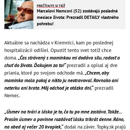
PREČÍTAJTE SI TIEŽ
Marcelovi Nemcovi (52) zostávajú posledné
mesiace života: Prezradil DETAILY vlastného
pohrebu!
Aktuálne sa nachádza v Kremnici, kam po poslednej
hospitalizácii odišiel. Opustiť tento svet totiž chce
doma.
„Čas strávený s maminkou mi dodáva silu, radosť a
chuť do života. Ďakujem za to!“
prezradil a opísal aj dve
priania, ktoré po svojom odchode má.
„Chcem, aby
maminka mala pokoj a nikto ju neotravoval. Rovnako ani
neterku ani brata. Môj odchod je otázka dní,“
prezradil
Nemec.
„Úsmev na tvári a láska je to, čo tu po mne zostáva. Takže...
Prosím úsmev a povinne rozdávať lásku trikrát denne. Ráno,
na obed aj večer 20 kvapiek,“
dodal na záver. Topky.sk prajú