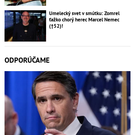
Umelecký svet v smútku: Zomrel
ťažko chorý herec Marcel Nemec
(†52)!
ODPORÚČAME