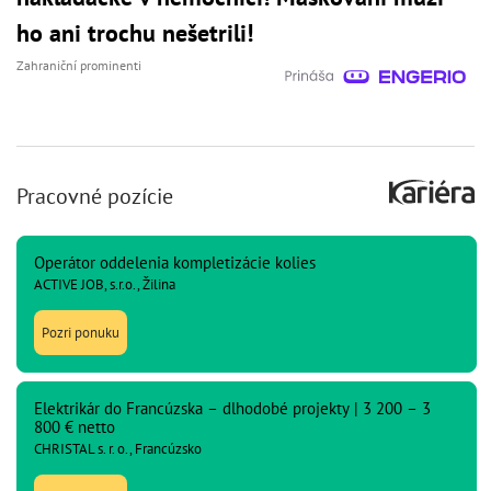
ho ani trochu nešetrili!
Zahraniční prominenti
Pracovné pozície
Operátor oddelenia kompletizácie kolies
ACTIVE JOB, s.r.o., Žilina
Pozri ponuku
Elektrikár do Francúzska – dlhodobé projekty | 3 200 – 3
800 € netto
CHRISTAL s. r. o., Francúzsko