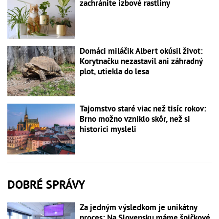
zachránite izbové rastliny
Domáci miláčik Albert okúsil život:
Korytnačku nezastavil ani záhradný
plot, utiekla do lesa
Tajomstvo staré viac než tisíc rokov:
Brno možno vzniklo skôr, než si
historici mysleli
DOBRÉ SPRÁVY
Za jedným výsledkom je unikátny
proces: Na Slovensku máme špičkové