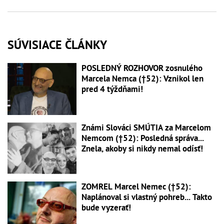
SÚVISIACE ČLÁNKY
POSLEDNÝ ROZHOVOR zosnulého
Marcela Nemca (†52): Vznikol len
pred 4 týždňami!
Známi Slováci SMÚTIA za Marcelom
Nemcom (†52): Posledná správa...
Znela, akoby si nikdy nemal odísť!
ZOMREL Marcel Nemec (†52):
Naplánoval si vlastný pohreb... Takto
bude vyzerať!