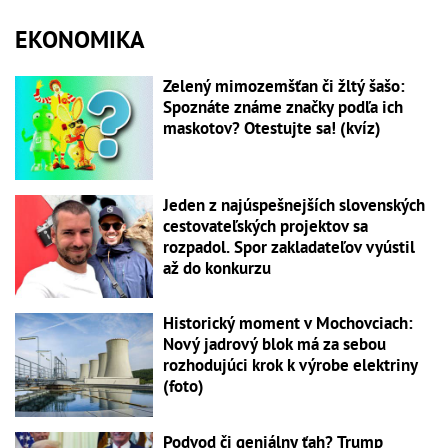
EKONOMIKA
Zelený mimozemšťan či žltý šašo:
Spoznáte známe značky podľa ich
maskotov? Otestujte sa! (kvíz)
Jeden z najúspešnejších slovenských
cestovateľských projektov sa
rozpadol. Spor zakladateľov vyústil
až do konkurzu
Historický moment v Mochovciach:
Nový jadrový blok má za sebou
rozhodujúci krok k výrobe elektriny
(foto)
Podvod či geniálny ťah? Trump