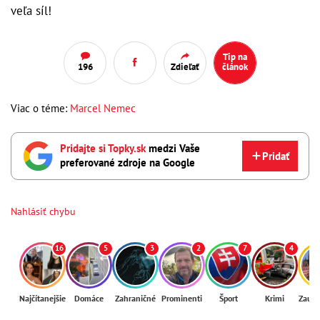
veľa síl!
Tip na
196
Zdieľať
článok
Viac o téme:
Marcel Nemec
Pridajte si Topky.sk
medzi Vaše
Pridať
preferované zdroje na Google
Nahlásiť chybu
16
5
3
2
7
4
Najčítanejšie
Domáce
Zahraničné
Prominenti
Šport
Krimi
Zaují