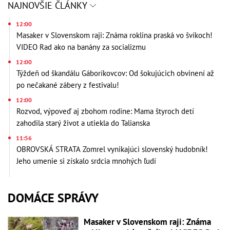
NAJNOVŠIE ČLÁNKY
12:00
Masaker v Slovenskom raji: Známa roklina praská vo švíkoch!
VIDEO Rad ako na banány za socializmu
12:00
Týždeň od škandálu Gáboríkovcov: Od šokujúcich obvinení až
po nečakané zábery z festivalu!
12:00
Rozvod, výpoveď aj zbohom rodine: Mama štyroch detí
zahodila starý život a utiekla do Talianska
11:56
OBROVSKÁ STRATA Zomrel vynikajúci slovenský hudobník!
Jeho umenie si získalo srdcia mnohých ľudí
DOMÁCE SPRÁVY
Masaker v Slovenskom raji: Známa