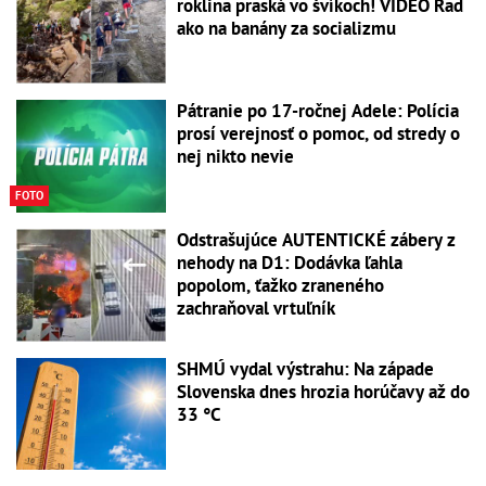
roklina praská vo švíkoch! VIDEO Rad
ako na banány za socializmu
Pátranie po 17-ročnej Adele: Polícia
prosí verejnosť o pomoc, od stredy o
nej nikto nevie
FOTO
Odstrašujúce AUTENTICKÉ zábery z
nehody na D1: Dodávka ľahla
popolom, ťažko zraneného
zachraňoval vrtuľník
SHMÚ vydal výstrahu: Na západe
Slovenska dnes hrozia horúčavy až do
33 °C