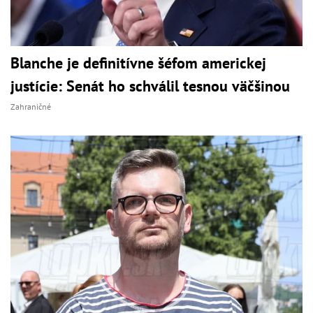
Blanche je definitívne šéfom americkej
justície: Senát ho schválil tesnou väčšinou
Zahraničné