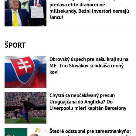
predáva elite drahocenné
milisekundy. Bežní investori nemajú
šancu!
ŠPORT
Obrovský úspech pre našu krajinu na
ME: Trio Slovákov si odnáša cenný
kov!
Chystá sa neočakávaný presun
Uruguajčana do Anglicka? Do
Liverpoolu mieri kapitán Barcelony
Štedré odstupné pre zamestnankyňu: