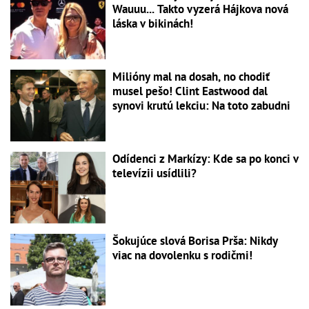
Wauuu... Takto vyzerá Hájkova nová
láska v bikinách!
Milióny mal na dosah, no chodiť
musel pešo! Clint Eastwood dal
synovi krutú lekciu: Na toto zabudni
Odídenci z Markízy: Kde sa po konci v
televízii usídlili?
Šokujúce slová Borisa Prša: Nikdy
viac na dovolenku s rodičmi!