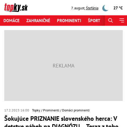
27 °C
7. august
,
Štefánia
DOMÁCE
ZAHRANIČNÉ
PROMINENTI
ŠPORT
ZAUJÍMAV
17.2.2023 16:00
Topky
Prominenti
Domáci prominenti
Šokujúce PRIZNANIE slovenského herca: V
detstve nábeh na DIAGNÓZU… Teraz z toho