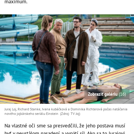
maximum.
Zobraziť galériu
(16)
Juraj Loj, Richard Stanke, Ivana kubáčková a Dominika Richterová počas natáčania
nového jojkárskeho seriálu Einstein (Zdroj: TV Joj)
Na vlastné oči sme sa presvedčili, že jeho postava musí
byť v neustálom nasadení a vypätí síl. Ako sa to Jurajovi