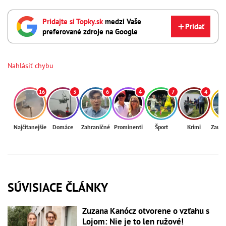
Pridajte si Topky.sk
medzi Vaše
Pridať
preferované zdroje na Google
Nahlásiť chybu
16
3
6
4
7
4
Najčítanejšie
Domáce
Zahraničné
Prominenti
Šport
Krimi
Zaují
SÚVISIACE ČLÁNKY
Zuzana Kanócz otvorene o vzťahu s
Lojom: Nie je to len ružové!