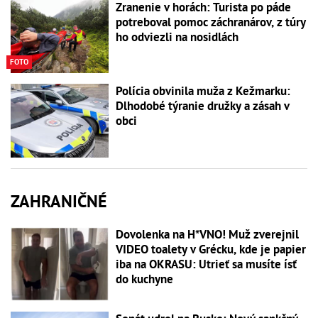
Zranenie v horách: Turista po páde
potreboval pomoc záchranárov, z túry
ho odviezli na nosidlách
FOTO
Polícia obvinila muža z Kežmarku:
Dlhodobé týranie družky a zásah v
obci
ZAHRANIČNÉ
Dovolenka na H*VNO! Muž zverejnil
VIDEO toalety v Grécku, kde je papier
iba na OKRASU: Utrieť sa musíte ísť
do kuchyne