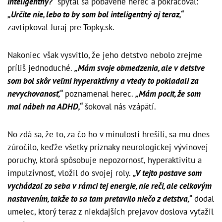
inteligentný?“
spýtal sa pobavene herec a pokračoval:
„Určite nie, lebo to by som bol inteligentný aj teraz,“
zavtipkoval Juraj pre Topky.sk.
Nakoniec však vysvitlo, že jeho detstvo nebolo zrejme
príliš jednoduché.
„Mám svoje obmedzenia, ale v detstve
som bol skôr veľmi hyperaktívny a vtedy to pokladali za
nevychovanosť,“
poznamenal herec.
„Mám pocit, že som
mal nábeh na ADHD,“
šokoval nás vzápätí.
No zdá sa, že to, za čo ho v minulosti hrešili, sa mu dnes
zúročilo, keďže všetky príznaky neurologickej vývinovej
poruchy, ktorá spôsobuje nepozornosť, hyperaktivitu a
impulzívnosť, vložil do svojej roly.
„V tejto postave som
vychádzal zo seba v rámci tej energie, nie reči, ale celkovým
nastavením, takže to sa tam pretavilo niečo z detstva,“
dodal
umelec, ktorý teraz z niekdajších prejavov doslova vyťažil