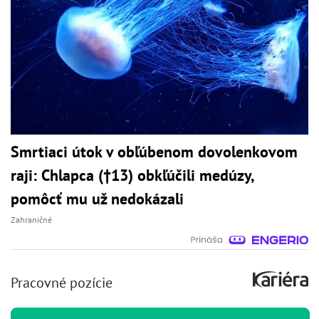
Smrtiaci útok v obľúbenom dovolenkovom
raji: Chlapca (†13) obkľúčili medúzy,
pomôcť mu už nedokázali
Zahraničné
Pracovné pozície