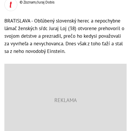
© Zoznam/Juraj Dobis
BRATISLAVA - Obľúbený slovenský herec a nepochybne
lámač ženských sŕdc Juraj Loj (38) otvorene prehovoril o
svojom detstve a prezradil, prečo ho kedysi považovali
za vyvrheľa a nevychovanca. Dnes však z toho ťaží a stal
sa z neho novodobý Einstein.