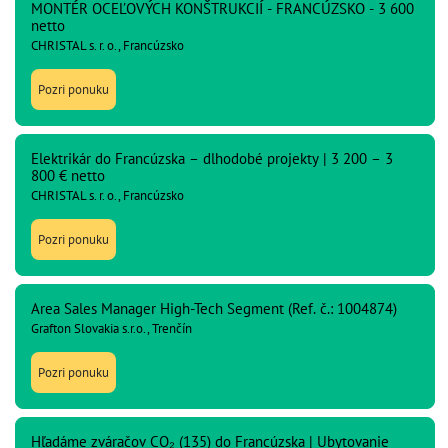
MONTÉR OCEĽOVÝCH KONŠTRUKCIÍ - FRANCÚZSKO - 3 600
netto
CHRISTAL s. r. o., Francúzsko
Pozri ponuku
Elektrikár do Francúzska – dlhodobé projekty | 3 200 – 3
800 € netto
CHRISTAL s. r. o., Francúzsko
Pozri ponuku
Area Sales Manager High-Tech Segment (Ref. č.: 1004874)
Grafton Slovakia s.r.o., Trenčín
Pozri ponuku
Hľadáme zváračov CO₂ (135) do Francúzska | Ubytovanie