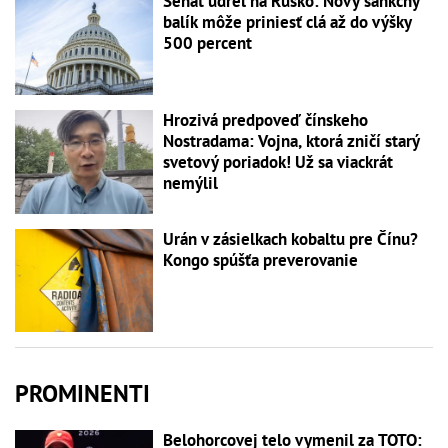
Senát udrel na Rusko: Nový sankčný
balík môže priniesť clá až do výšky
500 percent
Hrozivá predpoveď čínskeho
Nostradama: Vojna, ktorá zničí starý
svetový poriadok! Už sa viackrát
nemýlil
Urán v zásielkach kobaltu pre Čínu?
Kongo spúšťa preverovanie
PROMINENTI
Belohorcovej telo vymenil za TOTO: