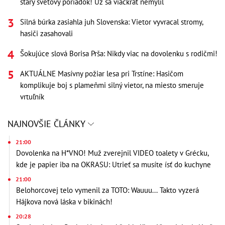
starý svetový poriadok! Už sa viackrát nemýlil
Silná búrka zasiahla juh Slovenska: Vietor vyvracal stromy,
hasiči zasahovali
Šokujúce slová Borisa Prša: Nikdy viac na dovolenku s rodičmi!
AKTUÁLNE Masívny požiar lesa pri Trstíne: Hasičom
komplikuje boj s plameňmi silný vietor, na miesto smeruje
vrtuľník
NAJNOVŠIE ČLÁNKY
21:00
Dovolenka na H*VNO! Muž zverejnil VIDEO toalety v Grécku,
kde je papier iba na OKRASU: Utrieť sa musíte ísť do kuchyne
21:00
Belohorcovej telo vymenil za TOTO: Wauuu... Takto vyzerá
Hájkova nová láska v bikinách!
20:28