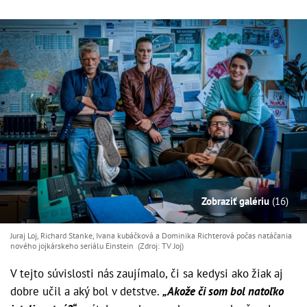
Zobraziť galériu
(16)
Juraj Loj, Richard Stanke, Ivana kubáčková a Dominika Richterová počas natáčania
nového jojkárskeho seriálu Einstein (Zdroj: TV Joj)
V tejto súvislosti nás zaujímalo, či sa kedysi ako žiak aj
dobre učil a aký bol v detstve.
„Akože či som bol natoľko