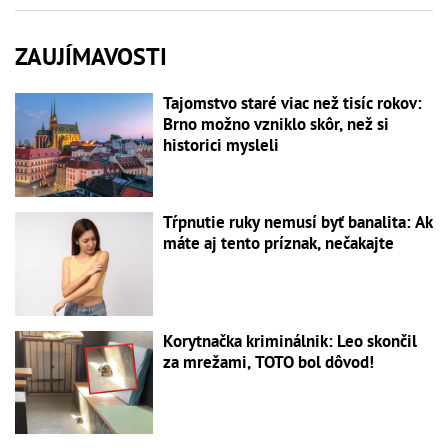
ZAUJÍMAVOSTI
Tajomstvo staré viac než tisíc rokov:
Brno možno vzniklo skôr, než si
historici mysleli
Tŕpnutie ruky nemusí byť banalita: Ak
máte aj tento príznak, nečakajte
Korytnačka kriminálnik: Leo skončil
za mrežami, TOTO bol dôvod!