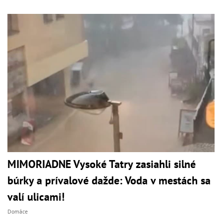
MIMORIADNE Vysoké Tatry zasiahli silné
búrky a prívalové dažde: Voda v mestách sa
valí ulicami!
Domáce