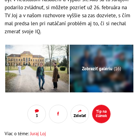
podarilo zvládnuť, si môžete pozrieť už 26. februára na
TV Joj a v našom rozhovore vyššie sa zas dozviete, s čím
mal predsa len pri natáčaní problém aj to, či si nechal
zmerať svoje IQ.
Zobraziť galériu
(16)
Tip na
3
Zdieľať
článok
Viac o téme:
Juraj Loj