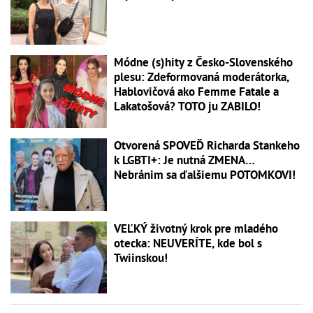
Módne (s)hity z Česko-Slovenského
plesu: Zdeformovaná moderátorka,
Hablovičová ako Femme Fatale a
Lakatošová? TOTO ju ZABILO!
Otvorená SPOVEĎ Richarda Stankeho
k LGBTI+: Je nutná ZMENA…
Nebránim sa ďalšiemu POTOMKOVI!
VEĽKÝ životný krok pre mladého
otecka: NEUVERÍTE, kde bol s
Twiinskou!