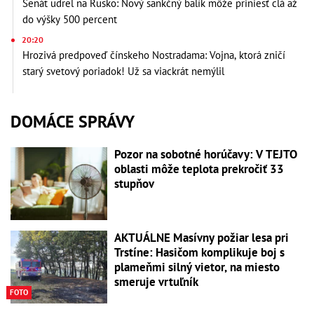
Senát udrel na Rusko: Nový sankčný balík môže priniesť clá až
do výšky 500 percent
20:20
Hrozivá predpoveď čínskeho Nostradama: Vojna, ktorá zničí
starý svetový poriadok! Už sa viackrát nemýlil
DOMÁCE SPRÁVY
Pozor na sobotné horúčavy: V TEJTO
oblasti môže teplota prekročiť 33
stupňov
AKTUÁLNE Masívny požiar lesa pri
Trstíne: Hasičom komplikuje boj s
plameňmi silný vietor, na miesto
smeruje vrtuľník
FOTO