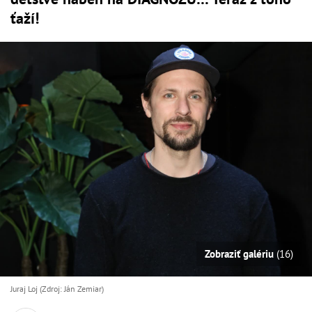
ťaží!
Zobraziť galériu
(16)
Juraj Loj (Zdroj: Ján Zemiar)