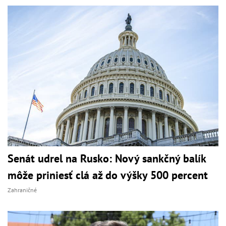
Senát udrel na Rusko: Nový sankčný balík
môže priniesť clá až do výšky 500 percent
Zahraničné