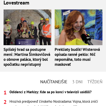
Lovestream
Spišský hrad sa postupne
Prekliaty budík! Wisterová
mení: Martina Šimkovičová
opísala ranné peklo: Nič
o obnove paláca, ktorý bol
nepomáha, toto musí
spočiatku neprístupný
maskovať
NAJČÍTANEJŠIE
3 DNI
TÝŽDEŇ
Odídenci z Markízy: Kde sa po konci v televízii usídlili?
Hrozivá predpoveď čínskeho Nostradama: Vojna, ktorá zničí