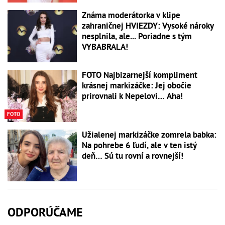
Známa moderátorka v klipe
zahraničnej HVIEZDY: Vysoké nároky
nesplnila, ale... Poriadne s tým
VYBABRALA!
FOTO Najbizarnejší kompliment
krásnej markizáčke: Jej obočie
prirovnali k Nepelovi… Aha!
FOTO
Užialenej markizáčke zomrela babka:
Na pohrebe 6 ľudí, ale v ten istý
deň… Sú tu rovní a rovnejší!
ODPORÚČAME