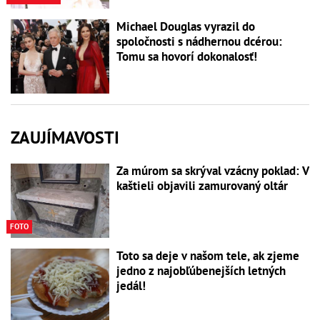
Michael Douglas vyrazil do
spoločnosti s nádhernou dcérou:
Tomu sa hovorí dokonalosť!
ZAUJÍMAVOSTI
Za múrom sa skrýval vzácny poklad: V
kaštieli objavili zamurovaný oltár
FOTO
Toto sa deje v našom tele, ak zjeme
jedno z najobľúbenejších letných
jedál!