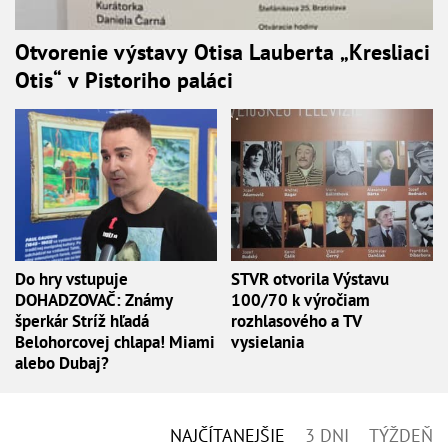
Otvorenie výstavy Otisa Lauberta „Kresliaci
Otis“ v Pistoriho paláci
Do hry vstupuje
STVR otvorila Výstavu
DOHADZOVAČ: Známy
100/70 k výročiam
šperkár Stríž hľadá
rozhlasového a TV
Belohorcovej chlapa! Miami
vysielania
alebo Dubaj?
NAJČÍTANEJŠIE
3 DNI
TÝŽDEŇ