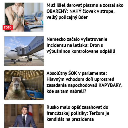
Muž išiel darovať plazmu a zostal ako
OBARENÝ: NAHÝ človek v strope,
veľký policajný úder
FOTO
Nemecko začalo vyšetrovanie
incidentu na letisku: Dron s
výbušninou kontrolovane odpálili
Absolútny ŠOK v parlamente:
Hlavným vchodom doň uprostred
zasadania napochodovali KAPYBARY,
kde sa tam nabrali?
Rusko malo opäť zasahovať do
francúzskej politiky: Terčom je
kandidát na prezidenta