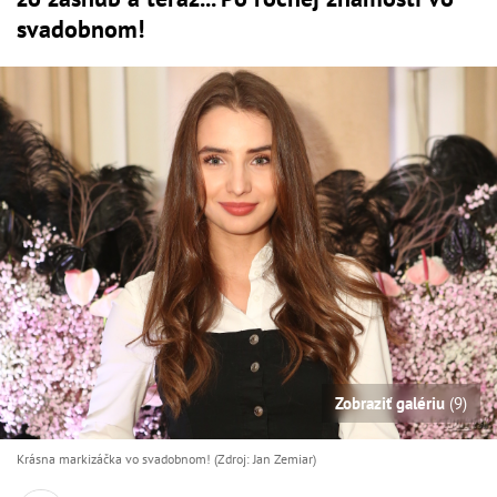
svadobnom!
Zobraziť galériu
(9)
Krásna markizáčka vo svadobnom! (Zdroj: Jan Zemiar)