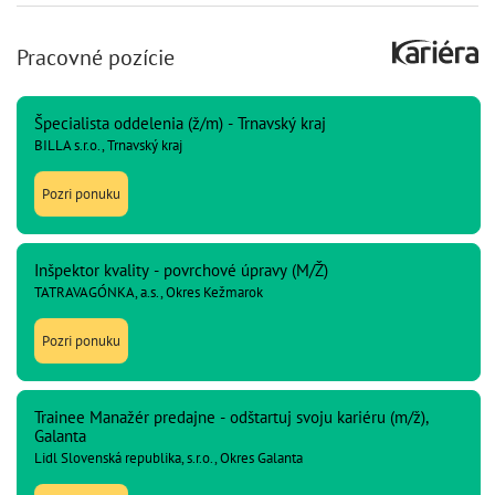
Pracovné pozície
Špecialista oddelenia (ž/m) - Trnavský kraj
BILLA s.r.o., Trnavský kraj
Pozri ponuku
Inšpektor kvality - povrchové úpravy (M/Ž)
TATRAVAGÓNKA, a.s., Okres Kežmarok
Pozri ponuku
Trainee Manažér predajne - odštartuj svoju kariéru (m/ž),
Galanta
Lidl Slovenská republika, s.r.o., Okres Galanta