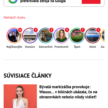
preferované zdroje na Google
Nahlásiť chybu
16
4
4
4
7
5
Najčítanejšie
Domáce
Zahraničné
Prominenti
Šport
Krimi
Zaují
SÚVISIACE ČLÁNKY
Bývalá markizáčka provokuje:
Wauuu... v bikinách ukázala, čo na
obrazovkách nebolo nikdy vidieť!