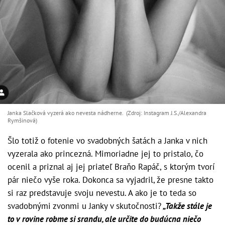
Janka Slačková vyzerá ako nevesta nádherne. (Zdroj: Instagram J.S./Alexandra
Rymšinová)
Šlo totiž o fotenie vo svadobných šatách a Janka v nich
vyzerala ako princezná. Mimoriadne jej to pristalo, čo
ocenil a priznal aj jej priateľ Braňo Rapáč, s ktorým tvorí
pár niečo vyše roka. Dokonca sa vyjadril, že presne takto
si raz predstavuje svoju nevestu. A ako je to teda so
svadobnými zvonmi u Janky v skutočnosti?
„Takže stále je
to v rovine robme si srandu, ale určite do budúcna niečo