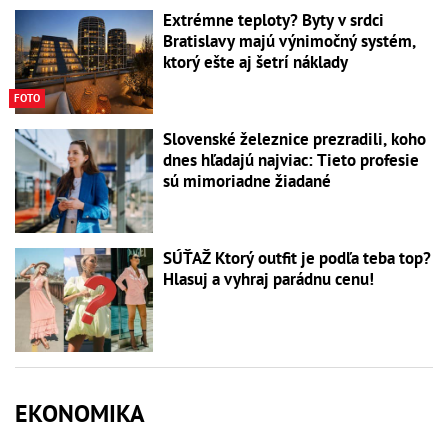
Extrémne teploty? Byty v srdci
Bratislavy majú výnimočný systém,
ktorý ešte aj šetrí náklady
FOTO
Slovenské železnice prezradili, koho
dnes hľadajú najviac: Tieto profesie
sú mimoriadne žiadané
SÚŤAŽ Ktorý outfit je podľa teba top?
Hlasuj a vyhraj parádnu cenu!
EKONOMIKA