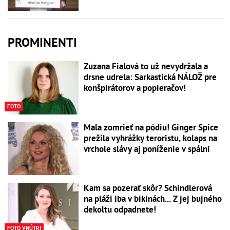
PROMINENTI
Zuzana Fialová to už nevydržala a
drsne udrela: Sarkastická NÁLOŽ pre
konšpirátorov a popieračov!
FOTO
Mala zomrieť na pódiu! Ginger Spice
prežila vyhrážky teroristu, kolaps na
vrchole slávy aj poníženie v spálni
Kam sa pozerať skôr? Schindlerová
na pláži iba v bikinách... Z jej bujného
dekoltu odpadnete!
FOTO VNÚTRI