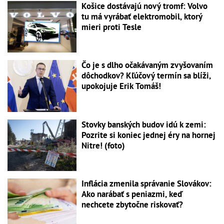
Košice dostávajú nový tromf: Volvo
tu má vyrábať elektromobil, ktorý
mieri proti Tesle
Čo je s dlho očakávaným zvyšovaním
dôchodkov? Kľúčový termín sa blíži,
upokojuje Erik Tomáš!
Stovky banských budov idú k zemi:
Pozrite si koniec jednej éry na hornej
Nitre! (foto)
Inflácia zmenila správanie Slovákov:
Ako narábať s peniazmi, keď
nechcete zbytočne riskovať?