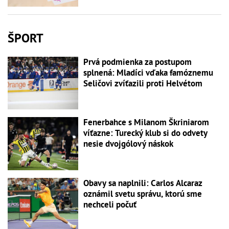
ŠPORT
Prvá podmienka za postupom
splnená: Mladíci vďaka famóznemu
Seličovi zvíťazili proti Helvétom
Fenerbahce s Milanom Škriniarom
víťazne: Turecký klub si do odvety
nesie dvojgólový náskok
Obavy sa naplnili: Carlos Alcaraz
oznámil svetu správu, ktorú sme
nechceli počuť