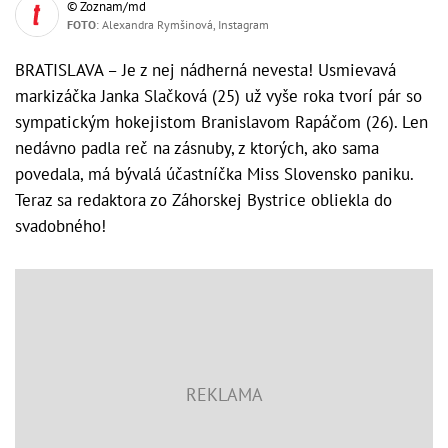
© Zoznam/md
FOTO
: Alexandra Rymšinová, Instagram
BRATISLAVA – Je z nej nádherná nevesta! Usmievavá
markizáčka Janka Slačková (25) už vyše roka tvorí pár so
sympatickým hokejistom Branislavom Rapáčom (26). Len
nedávno padla reč na zásnuby, z ktorých, ako sama
povedala, má bývalá účastníčka Miss Slovensko paniku.
Teraz sa redaktora zo Záhorskej Bystrice obliekla do
svadobného!