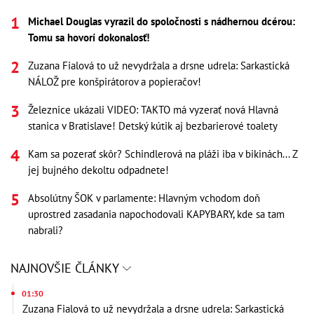
Michael Douglas vyrazil do spoločnosti s nádhernou dcérou:
Tomu sa hovorí dokonalosť!
Zuzana Fialová to už nevydržala a drsne udrela: Sarkastická
NÁLOŽ pre konšpirátorov a popieračov!
Železnice ukázali VIDEO: TAKTO má vyzerať nová Hlavná
stanica v Bratislave! Detský kútik aj bezbarierové toalety
Kam sa pozerať skôr? Schindlerová na pláži iba v bikinách... Z
jej bujného dekoltu odpadnete!
Absolútny ŠOK v parlamente: Hlavným vchodom doň
uprostred zasadania napochodovali KAPYBARY, kde sa tam
nabrali?
NAJNOVŠIE ČLÁNKY
01:30
Zuzana Fialová to už nevydržala a drsne udrela: Sarkastická