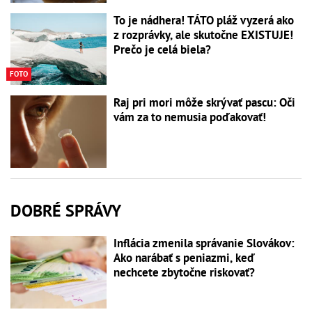
To je nádhera! TÁTO pláž vyzerá ako
z rozprávky, ale skutočne EXISTUJE!
Prečo je celá biela?
FOTO
Raj pri mori môže skrývať pascu: Oči
vám za to nemusia poďakovať!
DOBRÉ SPRÁVY
Inflácia zmenila správanie Slovákov:
Ako narábať s peniazmi, keď
nechcete zbytočne riskovať?