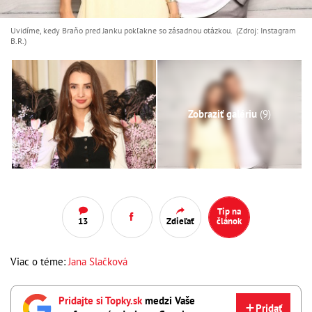
Uvidíme, kedy Braňo pred Janku pokľakne so zásadnou otázkou. (Zdroj: Instagram
B.R.)
Zobraziť galériu
(9)
Tip na
13
Zdieľať
článok
Viac o téme:
Jana Slačková
Pridajte si Topky.sk
medzi Vaše
Pridať