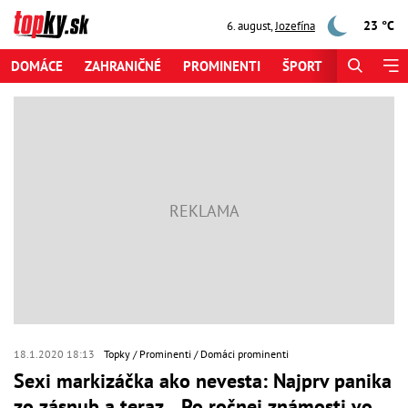
23 °C
6. august
,
Jozefína
DOMÁCE
ZAHRANIČNÉ
PROMINENTI
ŠPORT
ZAUJÍMAV
18.1.2020 18:13
Topky
Prominenti
Domáci prominenti
Sexi markizáčka ako nevesta: Najprv panika
zo zásnub a teraz... Po ročnej známosti vo