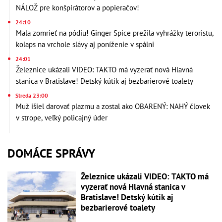
NÁLOŽ pre konšpirátorov a popieračov!
24:10
Mala zomrieť na pódiu! Ginger Spice prežila vyhrážky teroristu,
kolaps na vrchole slávy aj poníženie v spálni
24:01
Železnice ukázali VIDEO: TAKTO má vyzerať nová Hlavná
stanica v Bratislave! Detský kútik aj bezbarierové toalety
Streda 23:00
Muž išiel darovať plazmu a zostal ako OBARENÝ: NAHÝ človek
v strope, veľký policajný úder
DOMÁCE SPRÁVY
Železnice ukázali VIDEO: TAKTO má
vyzerať nová Hlavná stanica v
Bratislave! Detský kútik aj
bezbarierové toalety