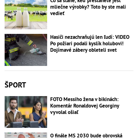
Čo sa stane, keď prestanete jesť
mliečne výrobky? Toto by ste mali
vedieť
Hasiči nezachraňujú len ľudí: VIDEO
Po požiari podali kyslík holubovi!
Dojímavé zábery obleteli svet
ŠPORT
FOTO Messiho žena v bikinách:
Komentár Ronaldovej Georginy
vyvolal ošiaľ
O finále MS 2030 bude obrovská