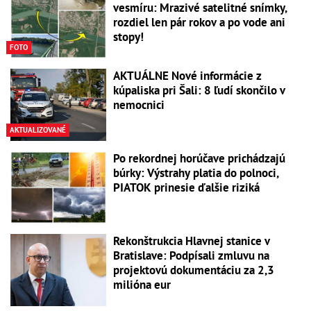
vesmíru: Mrazivé satelitné snímky,
rozdiel len pár rokov a po vode ani
stopy!
FOTO
AKTUÁLNE Nové informácie z
kúpaliska pri Šali: 8 ľudí skončilo v
nemocnici
AKTUALIZOVANÉ
Po rekordnej horúčave prichádzajú
búrky: Výstrahy platia do polnoci,
PIATOK prinesie ďalšie riziká
Rekonštrukcia Hlavnej stanice v
Bratislave: Podpísali zmluvu na
projektovú dokumentáciu za 2,3
milióna eur