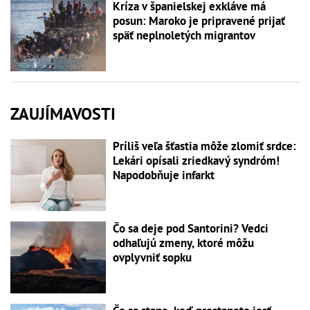
Kríza v španielskej exkláve má
posun: Maroko je pripravené prijať
späť neplnoletých migrantov
ZAUJÍMAVOSTI
Príliš veľa šťastia môže zlomiť srdce:
Lekári opísali zriedkavý syndróm!
Napodobňuje infarkt
Čo sa deje pod Santorini? Vedci
odhaľujú zmeny, ktoré môžu
ovplyvniť sopku