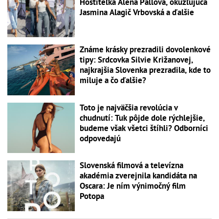
Hostiteľka Alena Pallová, okúzľujúca
Jasmina Alagič Vrbovská a ďalšie
Známe krásky prezradili dovolenkové
tipy: Srdcovka Silvie Križanovej,
najkrajšia Slovenka prezradila, kde to
miluje a čo ďalšie?
Toto je najväčšia revolúcia v
chudnutí: Tuk pôjde dole rýchlejšie,
budeme však všetci štíhli? Odborníci
odpovedajú
Slovenská filmová a televízna
akadémia zverejnila kandidáta na
Oscara: Je ním výnimočný film
Potopa