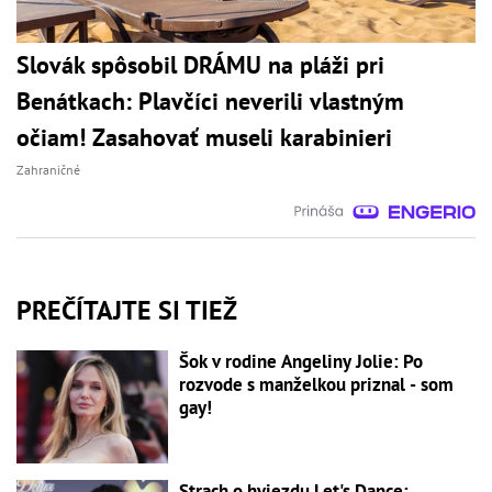
Slovák spôsobil DRÁMU na pláži pri
Benátkach: Plavčíci neverili vlastným
očiam! Zasahovať museli karabinieri
Zahraničné
PREČÍTAJTE SI TIEŽ
Šok v rodine Angeliny Jolie: Po
rozvode s manželkou priznal - som
gay!
Strach o hviezdu Let's Dance: