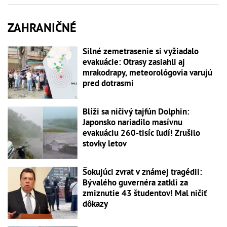
ZAHRANIČNÉ
Silné zemetrasenie si vyžiadalo
evakuácie: Otrasy zasiahli aj
mrakodrapy, meteorológovia varujú
pred dotrasmi
Blíži sa ničivý tajfún Dolphin:
Japonsko nariadilo masívnu
evakuáciu 260-tisíc ľudí! Zrušilo
stovky letov
Šokujúci zvrat v známej tragédii:
Bývalého guvernéra zatkli za
zmiznutie 43 študentov! Mal ničiť
dôkazy