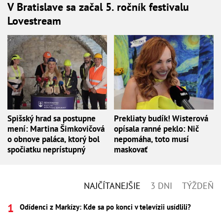
V Bratislave sa začal 5. ročník festivalu
Lovestream
Spišský hrad sa postupne
Prekliaty budík! Wisterová
mení: Martina Šimkovičová
opísala ranné peklo: Nič
o obnove paláca, ktorý bol
nepomáha, toto musí
spočiatku neprístupný
maskovať
NAJČÍTANEJŠIE
3 DNI
TÝŽDEŇ
Odídenci z Markízy: Kde sa po konci v televízii usídlili?