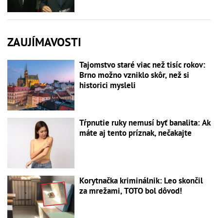
ZAUJÍMAVOSTI
Tajomstvo staré viac než tisíc rokov:
Brno možno vzniklo skôr, než si
historici mysleli
Tŕpnutie ruky nemusí byť banalita: Ak
máte aj tento príznak, nečakajte
Korytnačka kriminálnik: Leo skončil
za mrežami, TOTO bol dôvod!