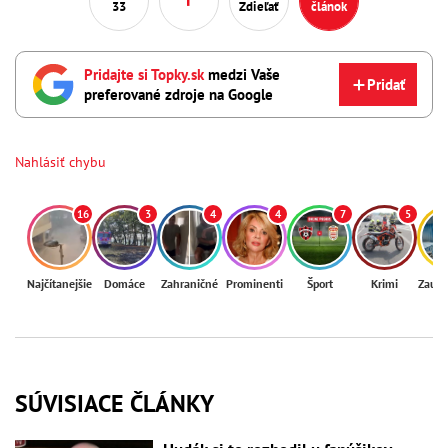
33
Zdieľať
článok
Pridajte si Topky.sk
medzi Vaše
Pridať
preferované zdroje na Google
Nahlásiť chybu
16
3
4
4
7
5
Najčítanejšie
Domáce
Zahraničné
Prominenti
Šport
Krimi
Zaují
SÚVISIACE ČLÁNKY