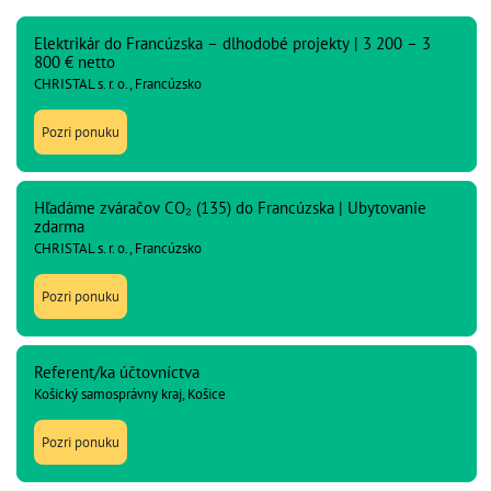
Elektrikár do Francúzska – dlhodobé projekty | 3 200 – 3
800 € netto
CHRISTAL s. r. o., Francúzsko
Pozri ponuku
Hľadáme zváračov CO₂ (135) do Francúzska | Ubytovanie
zdarma
CHRISTAL s. r. o., Francúzsko
Pozri ponuku
Referent/ka účtovníctva
Košický samosprávny kraj, Košice
Pozri ponuku