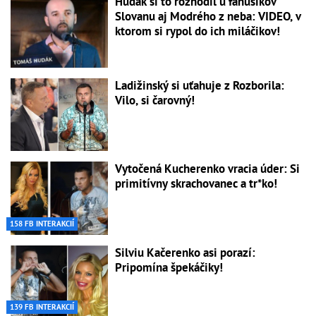
Hudák si to rozhodil u fanúšikov
Slovanu aj Modrého z neba: VIDEO, v
ktorom si rypol do ich miláčikov!
Ladižinský si uťahuje z Rozborila:
Vilo, si čarovný!
Vytočená Kucherenko vracia úder: Si
primitívny skrachovanec a tr*ko!
158 FB INTERAKCIÍ
Silviu Kačerenko asi porazí:
Pripomína špekáčiky!
139 FB INTERAKCIÍ