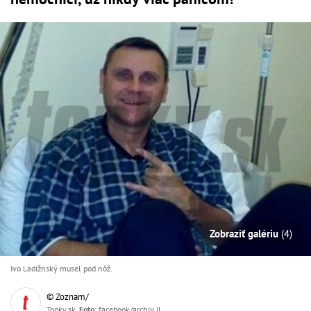
Zobraziť galériu
(4)
Ivo Ladižnský musel pod nôž.
© Zoznam/
Topky.sk,
Foto
: facebook/archiv IL