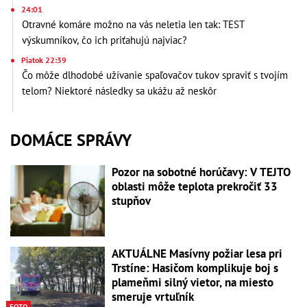
24:01
Otravné komáre možno na vás neletia len tak: TEST
výskumníkov, čo ich priťahujú najviac?
Piatok 22:39
Čo môže dlhodobé užívanie spaľovačov tukov spraviť s tvojím
telom? Niektoré následky sa ukážu až neskôr
DOMÁCE SPRÁVY
Pozor na sobotné horúčavy: V TEJTO
oblasti môže teplota prekročiť 33
stupňov
AKTUÁLNE Masívny požiar lesa pri
Trstíne: Hasičom komplikuje boj s
plameňmi silný vietor, na miesto
smeruje vrtuľník
FOTO