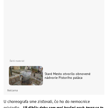
Staré Mesto otvorilo obnovené
nádvorie Pistoriho paláca
Reklama
U choreografa sme zisťovali, čo ho do nemocnice
priviedlo.
„Už dlhšiu dobu som mal brušný pruh, teraz sa to