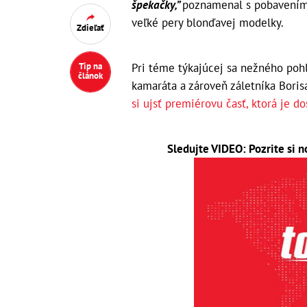
špekačky,”
poznamenal s pobavením 
veľké pery blonďavej modelky.
Zdieľať
Pri téme týkajúcej sa nežného poh
Tip na
článok
kamaráta a zároveň záletníka Borisa 
si ujsť premiérovu časť, ktorá je do
Sledujte VIDEO: Pozrite si 