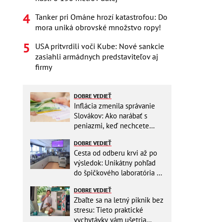
Tanker pri Ománe hrozí katastrofou: Do
mora uniká obrovské množstvo ropy!
USA pritvrdili voči Kube: Nové sankcie
zasiahli armádnych predstaviteľov aj
firmy
DOBRE VEDIEŤ
Inflácia zmenila správanie
Slovákov: Ako narábať s
peniazmi, keď nechcete
zbytočne riskovať?
DOBRE VEDIEŤ
Cesta od odberu krvi až po
výsledok: Unikátny pohľad
do špičkového laboratória na
Slovensku
DOBRE VEDIEŤ
Zbaľte sa na letný piknik bez
stresu: Tieto praktické
vychytávky vám ušetria