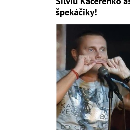
Silviu Kačerenko a
špekáčiky!