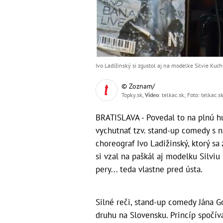
Ivo Ladižinský si zgustol aj na modelke Silvie Kuc
© Zoznam/
Topky.sk,
Video
: telkac.sk; Foto: telkac.s
BRATISLAVA - Povedal to na plnú h
vychutnať tzv. stand-up comedy s n
choreograf Ivo Ladižinský, ktorý sa
si vzal na paškál aj modelku Silviu
pery... teda vlastne pred ústa.
Silné reči, stand-up comedy Jána Go
druhu na Slovensku. Princíp spočí