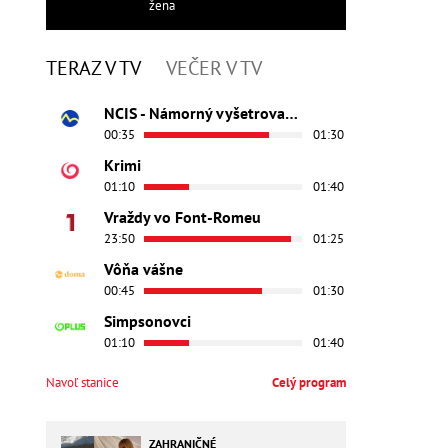
žena
TERAZ V TV
VEČER V TV
NCIS - Námorný vyšetrovací úrad
00:35
01:30
Krimi
01:10
01:40
Vraždy vo Font-Romeu
23:50
01:25
Vôňa vášne
00:45
01:30
Simpsonovci
01:10
01:40
Navoľ stanice
Celý program
ZAHRANIČNÉ