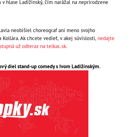
v hlase Ladižinský, čím narážal na neprirodzene
lavia neobišiel choreograf ani meno svojho
Kollára. Ak chcete vedieť, v akej súvislosti,
nedajte
stupná už odteraz na telkac.sk.
nový diel stand-up comedy s Ivom Ladižinským.