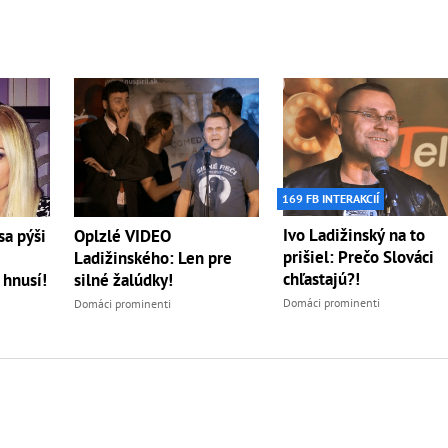
169 FB INTERAKCIÍ
Ivo Ladižinský na to
sa pýši
Oplzlé VIDEO
prišiel: Prečo Slováci
Ladižinského: Len pre
chľastajú?!
 hnusí!
silné žalúdky!
Domáci prominenti
Domáci prominenti