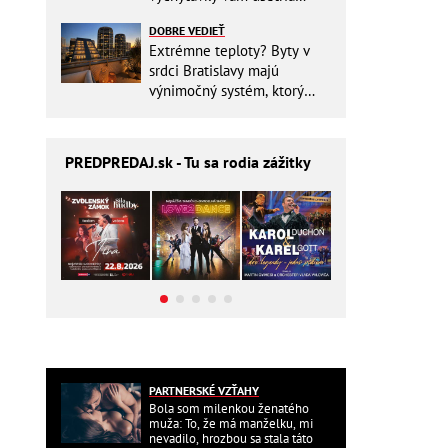
miesto v batohu!
DOBRE VEDIEŤ
Extrémne teploty? Byty v
srdci Bratislavy majú
výnimočný systém, ktorý
ešte aj šetrí náklady
PREDPREDAJ
.sk - Tu sa rodia zážitky
PARTNERSKÉ VZŤAHY
Bola som milenkou ženatého
muža: To, že má manželku, mi
nevadilo, hrozbou sa stala táto