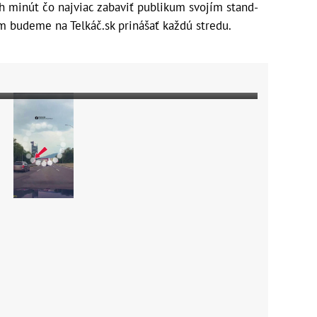
h minút čo najviac zabaviť publikum svojím stand-
m budeme na Telkáč.sk prinášať každú stredu.