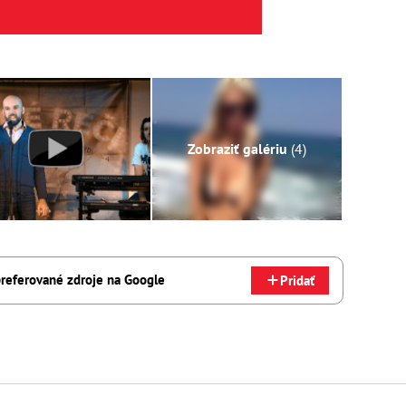
Zobraziť galériu
(4)
referované zdroje na Google
Pridať