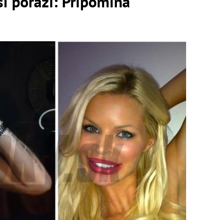
si porazí: Pripomína