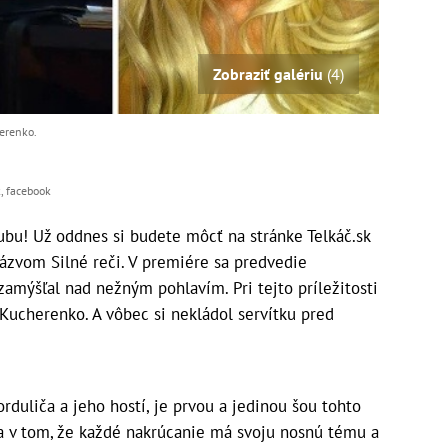
Zobraziť galériu
(4)
herenko.
k, facebook
ubu! Už oddnes si budete môcť na stránke Telkáč.sk
ázvom Silné reči. V premiére sa predvedie
 zamýšľal nad nežným pohlavím. Pri tejto príležitosti
 Kucherenko. A vôbec si nekládol servítku pred
rduliča a jeho hostí, je prvou a jedinou šou tohto
va v tom, že každé nakrúcanie má svoju nosnú tému a