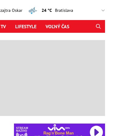
, zajtra Oskar
24 °C
 TV
LIFESTYLE
VOĽNÝ ČAS
STREAM
NAŽIVO
Rag'n'Bone Man