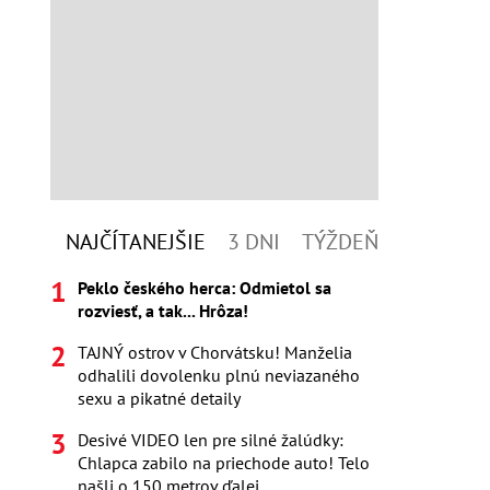
NAJČÍTANEJŠIE
3 DNI
TÝŽDEŇ
Peklo českého herca: Odmietol sa
rozviesť, a tak... Hrôza!
TAJNÝ ostrov v Chorvátsku! Manželia
odhalili dovolenku plnú neviazaného
sexu a pikatné detaily
Desivé VIDEO len pre silné žalúdky:
Chlapca zabilo na priechode auto! Telo
našli o 150 metrov ďalej