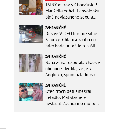
TAJNÝ ostrov v Chorvátsku!
Manželia odhalili dovolenku
plnú neviazaného sexu a
pikatné detaily
ZAHRANIČNÉ
Desivé VIDEO len pre silné
žalúdky: Chlapca zabilo na
priechode auto! Telo našli o
150 metrov ďalej
ZAHRANIČNÉ
Nahá žena rozpútala chaos v
obchode: Tvrdila, že je v
Anglicku, spomínala Jobsa aj
amfetamín
ZAHRANIČNÉ
Otec troch detí zmeškal
lietadlo: Mal šťastie v
nešťastí! Zachránilo mu to
život