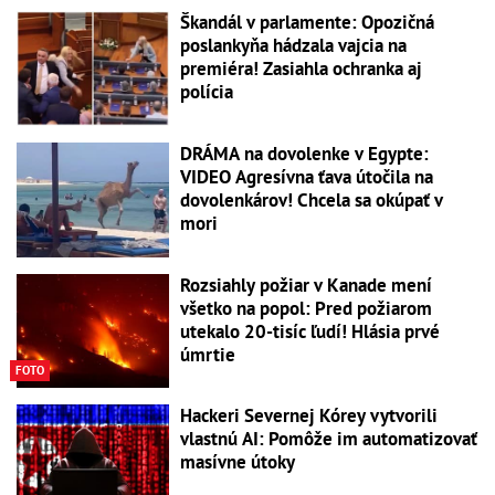
Škandál v parlamente: Opozičná
poslankyňa hádzala vajcia na
premiéra! Zasiahla ochranka aj
polícia
DRÁMA na dovolenke v Egypte:
VIDEO Agresívna ťava útočila na
dovolenkárov! Chcela sa okúpať v
mori
Rozsiahly požiar v Kanade mení
všetko na popol: Pred požiarom
utekalo 20-tisíc ľudí! Hlásia prvé
úmrtie
FOTO
Hackeri Severnej Kórey vytvorili
vlastnú AI: Pomôže im automatizovať
masívne útoky