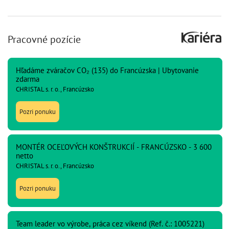
Pracovné pozície
Hľadáme zváračov CO₂ (135) do Francúzska | Ubytovanie
zdarma
CHRISTAL s. r. o., Francúzsko
Pozri ponuku
MONTÉR OCEĽOVÝCH KONŠTRUKCIÍ - FRANCÚZSKO - 3 600
netto
CHRISTAL s. r. o., Francúzsko
Pozri ponuku
Team leader vo výrobe, práca cez víkend (Ref. č.: 1005221)