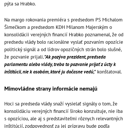
pýta sa Hrabko.
Na margo rokovania premiéra s predsedom PS Michalom
Šimečkom a predsedom KDH Milanom Majerským o
konsolidácii verejných financií Hrabko poznamenal, že od
predsedu vlády bolo racionálne vyslať pozvaním opozície
politický signál a od lídrov opozičných strán bolo slušné,
že pozvanie prijali
. "Ak pozýva prezident, predseda
parlamentu alebo vlády, treba to pozvanie prijať z úcty k
inštitúcii, nie k osobám, ktoré ju dočasne vedú,"
konštatoval.
Mimovládne strany informácie nemajú
Hoci sa predseda vlády snaží vysielať signály o tom, že
konsolidáciu verejných financií široko konzultuje, nie iba
s opozíciou, ale aj s predstaviteľmi rôznych relevantných
inštitúcií, zodpovednosť za jej prípravu bude podľa