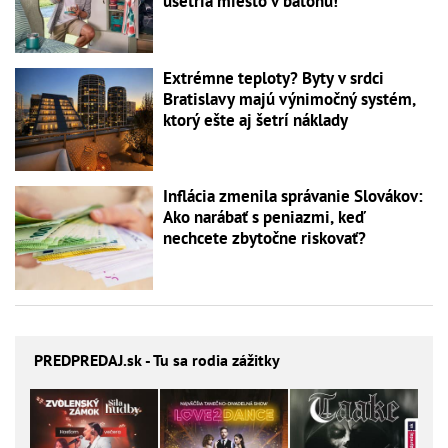
ušetria miesto v batohu!
Extrémne teploty? Byty v srdci
Bratislavy majú výnimočný systém,
ktorý ešte aj šetrí náklady
Inflácia zmenila správanie Slovákov:
Ako narábať s peniazmi, keď
nechcete zbytočne riskovať?
PREDPREDAJ
.sk - Tu sa rodia zážitky