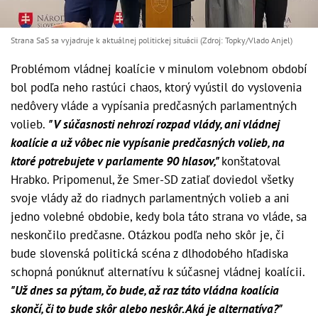
Strana SaS sa vyjadruje k aktuálnej politickej situácii (Zdroj: Topky/Vlado Anjel)
Problémom vládnej koalície v minulom volebnom období
bol podľa neho rastúci chaos, ktorý vyústil do vyslovenia
nedôvery vláde a vypísania predčasných parlamentných
volieb.
"V súčasnosti nehrozí rozpad vlády, ani vládnej
koalície a už vôbec nie vypísanie predčasných volieb, na
ktoré potrebujete v parlamente 90 hlasov,"
konštatoval
Hrabko. Pripomenul, že Smer-SD zatiaľ doviedol všetky
svoje vlády až do riadnych parlamentných volieb a ani
jedno volebné obdobie, kedy bola táto strana vo vláde, sa
neskončilo predčasne. Otázkou podľa neho skôr je, či
bude slovenská politická scéna z dlhodobého hľadiska
schopná ponúknuť alternatívu k súčasnej vládnej koalícii.
"Už dnes sa pýtam, čo bude, až raz táto vládna koalícia
skončí, či to bude skôr alebo neskôr. Aká je alternatíva?"