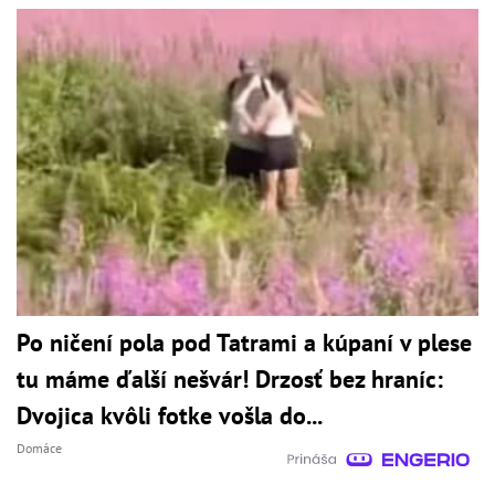
Po ničení pola pod Tatrami a kúpaní v plese
tu máme ďalší nešvár! Drzosť bez hraníc:
Dvojica kvôli fotke vošla do...
Domáce