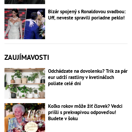
Bizár spojený s Ronaldovou svadbou:
Uff, neveste spravili poriadne peklo!
ZAUJÍMAVOSTI
Odchádzate na dovolenku? Trik za pár
eur udrží rastliny v kvetináčoch
poliate celé dni
Koľko rokov môže žiť človek? Vedci
prišli s prekvapivou odpoveďou!
Budete v šoku