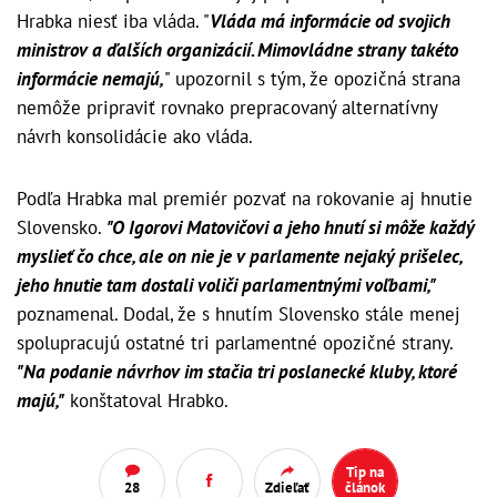
Hrabka niesť iba vláda. "
Vláda má informácie od svojich
ministrov a ďalších organizácií. Mimovládne strany takéto
informácie nemajú,
" upozornil s tým, že opozičná strana
nemôže pripraviť rovnako prepracovaný alternatívny
návrh konsolidácie ako vláda.
Podľa Hrabka mal premiér pozvať na rokovanie aj hnutie
Slovensko.
"O Igorovi Matovičovi a jeho hnutí si môže každý
myslieť čo chce, ale on nie je v parlamente nejaký prišelec,
jeho hnutie tam dostali voliči parlamentnými voľbami,"
poznamenal. Dodal, že s hnutím Slovensko stále menej
spolupracujú ostatné tri parlamentné opozičné strany.
"Na podanie návrhov im stačia tri poslanecké kluby, ktoré
majú,"
konštatoval Hrabko.
Tip na
28
Zdieľať
článok