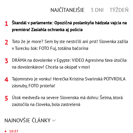
NAJČÍTANEJŠIE
3 DNI
TÝŽDEŇ
Škandál v parlamente: Opozičná poslankyňa hádzala vajcia na
premiéra! Zasiahla ochranka aj polícia
Toto že je more? Sem by ste nestrčili ani prst! Slovenka zažila
v Turecku šok: FOTO Fuj, totálna bačorina
DRÁMA na dovolenke v Egypte: VIDEO Agresívna ťava útočila
na dovolenkárov! Chcela sa okúpať v mori
Tajomnstvo je vonku! Herečka Kristína Svarinská POTVRDILA
zásnuby, FOTO prsteňa!
Útok medveďa na severe Slovenska má dohru: Šelma, ktorá
zaútočila na človeka, bola zastrelená
NAJNOVŠIE ČLÁNKY
10:37