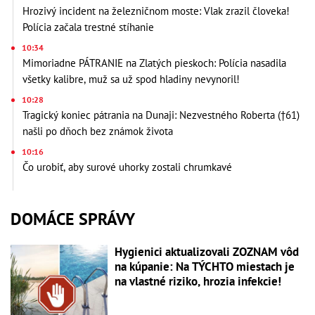
Hrozivý incident na železničnom moste: Vlak zrazil človeka!
Polícia začala trestné stíhanie
10:34
Mimoriadne PÁTRANIE na Zlatých pieskoch: Polícia nasadila
všetky kalibre, muž sa už spod hladiny nevynoril!
10:28
Tragický koniec pátrania na Dunaji: Nezvestného Roberta (†61)
našli po dňoch bez známok života
10:16
Čo urobiť, aby surové uhorky zostali chrumkavé
DOMÁCE SPRÁVY
Hygienici aktualizovali ZOZNAM vôd
na kúpanie: Na TÝCHTO miestach je
na vlastné riziko, hrozia infekcie!