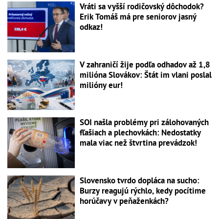
Vráti sa vyšší rodičovský dôchodok?
Erik Tomáš má pre seniorov jasný
odkaz!
V zahraničí žije podľa odhadov až 1,8
milióna Slovákov: Štát im vlani poslal
milióny eur!
SOI našla problémy pri zálohovaných
fľašiach a plechovkách: Nedostatky
mala viac než štvrtina prevádzok!
Slovensko tvrdo dopláca na sucho:
Burzy reagujú rýchlo, kedy pocítime
horúčavy v peňaženkách?