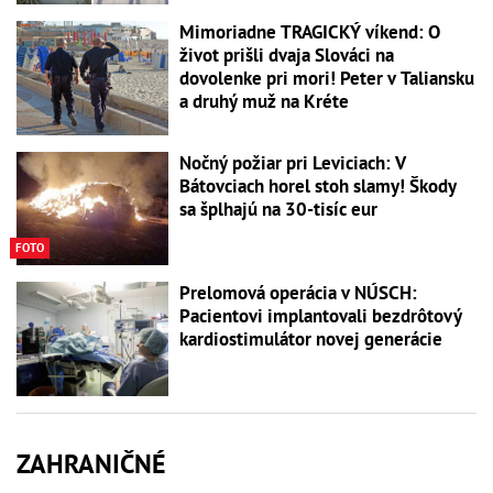
Mimoriadne TRAGICKÝ víkend: O
život prišli dvaja Slováci na
dovolenke pri mori! Peter v Taliansku
a druhý muž na Kréte
Nočný požiar pri Leviciach: V
Bátovciach horel stoh slamy! Škody
sa šplhajú na 30-tisíc eur
FOTO
Prelomová operácia v NÚSCH:
Pacientovi implantovali bezdrôtový
kardiostimulátor novej generácie
ZAHRANIČNÉ