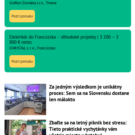
Grafton Slovakia s.r.o., Trnava
Pozri ponuku
Elektrikár do Francúzska – dlhodobé projekty | 3 200 – 3
800 € netto
CHRISTAL s. r. o., Francúzsko
Pozri ponuku
Za jedným výsledkom je unikátny
proces: Sem sa na Slovensku dostane
len málokto
Zbaľte sa na letný piknik bez stresu:
Tieto praktické vychytávky vám