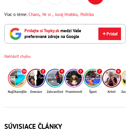
Viac o téme:
Chaos
,
Nr sr
,
Juraj Hrabko
,
Politika
Pridajte si Topky.sk
medzi Vaše
Pridať
preferované zdroje na Google
Nahlásiť chybu
16
3
4
3
7
6
Najčítanejšie
Domáce
Zahraničné
Prominenti
Šport
Krimi
Zaují
SÚVISIACE ČLÁNKY