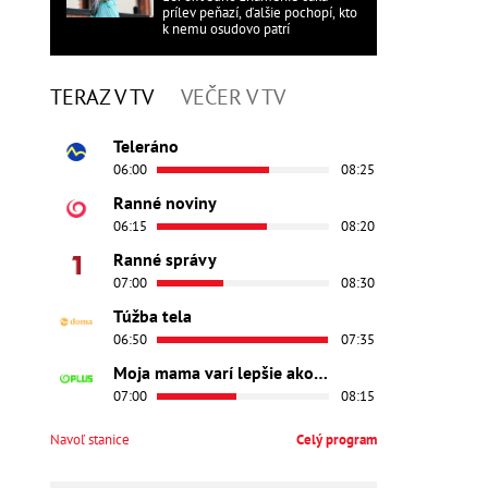
prílev peňazí, ďalšie pochopí, kto
k nemu osudovo patrí
TERAZ V TV
VEČER V TV
Teleráno
06:00
08:25
Ranné noviny
06:15
08:20
Ranné správy
07:00
08:30
Túžba tela
06:50
07:35
Moja mama varí lepšie ako tvoja
07:00
08:15
Navoľ stanice
Celý program