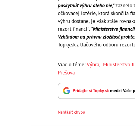
poskytnúť výhru alebo nie,"
zaznelo 
očkovacej lotérie, ktorá skončila f
výhru dostane, je však stále rovna
rezort financií.
"Ministerstvo financi
Vzhľadom na právnu zložitosť proble
Topky.sk z tlačového odboru rezort
Viac o téme:
Výhra
,
Ministerstvo fi
Prešova
Pridajte si Topky.sk
medzi Vaše p
Nahlásiť chybu