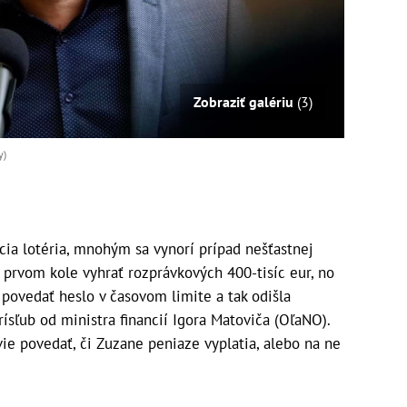
Zobraziť galériu
(3)
y)
ia lotéria, mnohým sa vynorí prípad nešťastnej
v prvom kole vyhrať rozprávkových 400-tisíc eur, no
povedať heslo v časovom limite a tak odišla
ísľub od ministra financií Igora Matoviča (OľaNO).
vie povedať, či Zuzane peniaze vyplatia, alebo na ne