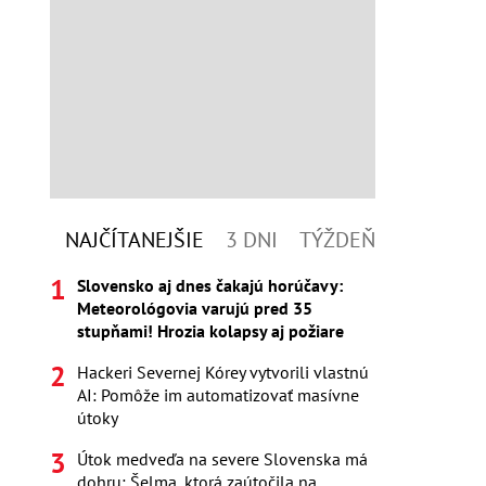
NAJČÍTANEJŠIE
3 DNI
TÝŽDEŇ
Slovensko aj dnes čakajú horúčavy:
Meteorológovia varujú pred 35
stupňami! Hrozia kolapsy aj požiare
Hackeri Severnej Kórey vytvorili vlastnú
AI: Pomôže im automatizovať masívne
útoky
Útok medveďa na severe Slovenska má
dohru: Šelma, ktorá zaútočila na