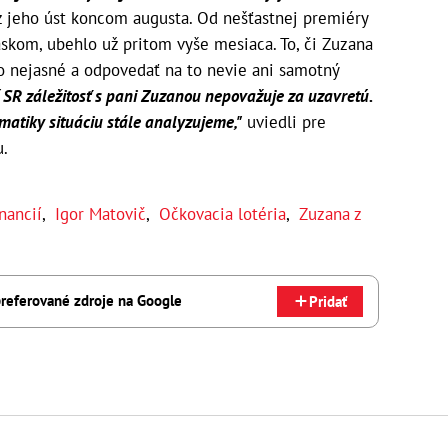
z jeho úst koncom augusta. Od nešťastnej premiéry
iaskom, ubehlo už pritom vyše mesiaca. To, či Zuzana
ko nejasné a odpovedať na to nevie ani samotný
í SR záležitosť s pani Zuzanou nepovažuje za uzavretú.
matiky situáciu stále analyzujeme,"
uviedli pre
u.
nancií
,
Igor Matovič
,
Očkovacia lotéria
,
Zuzana z
referované zdroje na Google
Pridať