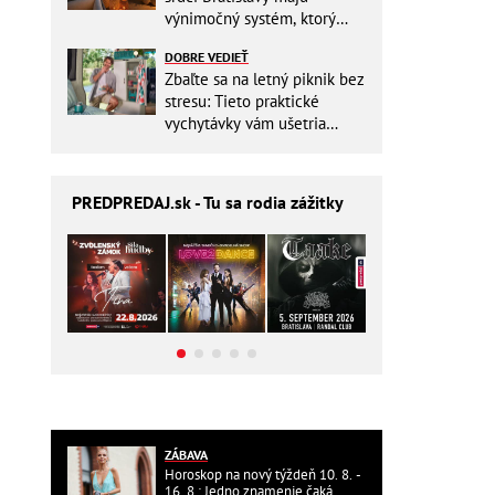
výnimočný systém, ktorý
ešte aj šetrí náklady
DOBRE VEDIEŤ
Zbaľte sa na letný piknik bez
stresu: Tieto praktické
vychytávky vám ušetria
miesto v batohu!
PREDPREDAJ
.sk - Tu sa rodia zážitky
ZÁBAVA
Horoskop na nový týždeň 10. 8. -
16. 8.: Jedno znamenie čaká