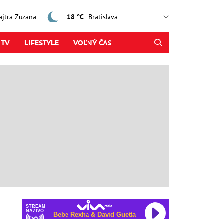
zajtra Zuzana
18 °C
 TV
LIFESTYLE
VOĽNÝ ČAS
STREAM
NAŽIVO
Bebe Rexha & David Guetta