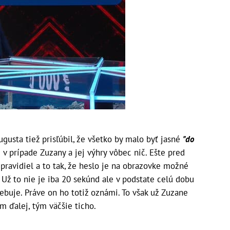
ugusta tiež prisľúbil, že všetko by malo byť jasné
"do
v prípade Zuzany a jej výhry vôbec nič. Ešte pred
pravidiel a to tak, že heslo je na obrazovke možné
 Už to nie je iba 20 sekúnd ale v podstate celú dobu
rebuje. Práve on ho totiž oznámi. To však už Zuzane
m ďalej, tým väčšie ticho.