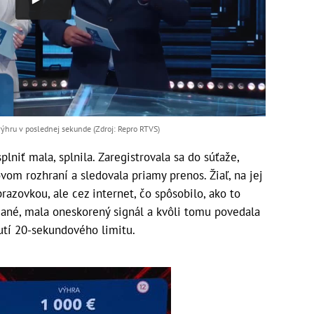
hru v poslednej sekunde (Zdroj: Repro RTVS)
plniť mala, splnila. Zaregistrovala sa do súťaže,
vom rozhraní a sledovala priamy prenos. Žiaľ, na jej
azovkou, ale cez internet, čo spôsobilo, ako to
ané, mala oneskorený signál a kvôli tomu povedala
nutí 20-sekundového limitu.