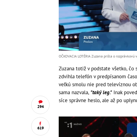
OČKOVACIA LOTÉRIA Zuzana prišla o rozprávkovú vý
Zuzana totiž v podstate všetko, čo s
zdvihla telefón v predpísanom časo
veľkú smolu nie pred televíznou obr
sama nazvala,
"taký leg."
Inak poved
síce správne heslo, ale až po uply
294
619