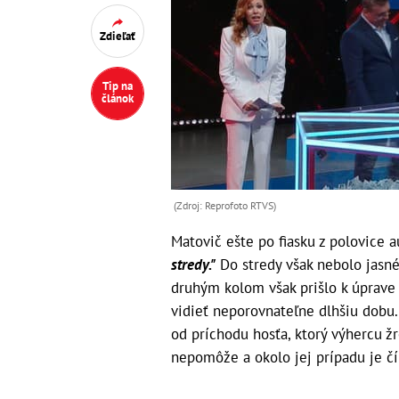
Zdieľať
Tip na
článok
(Zdroj: Reprofoto RTVS)
Matovič ešte po fiasku z polovice a
stredy."
Do stredy však nebolo jasné 
druhým kolom však prišlo k úprave 
vidieť neporovnateľne dlhšiu dobu.
od príchodu hosťa, ktorý výhercu ž
nepomôže a okolo jej prípadu je čí