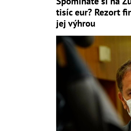
Spomínate si na Zu
tisíc eur? Rezort fi
jej výhrou