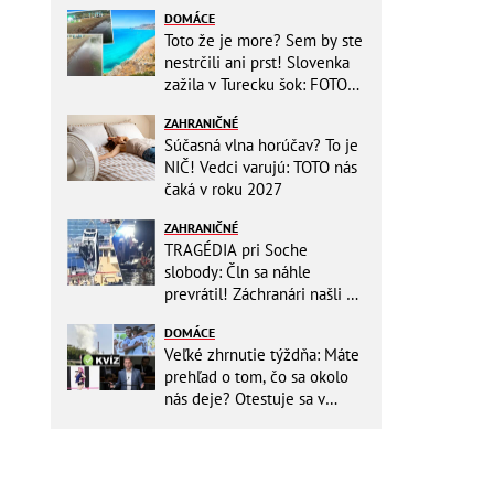
DOMÁCE
Toto že je more? Sem by ste
nestrčili ani prst! Slovenka
zažila v Turecku šok: FOTO
Fuj, totálna bačorina
ZAHRANIČNÉ
Súčasná vlna horúčav? To je
NIČ! Vedci varujú: TOTO nás
čaká v roku 2027
ZAHRANIČNÉ
TRAGÉDIA pri Soche
slobody: Čln sa náhle
prevrátil! Záchranári našli vo
vode už len telá matky a
DOMÁCE
BÁBÄTKA
Veľké zhrnutie týždňa: Máte
prehľad o tom, čo sa okolo
nás deje? Otestuje sa v
KVÍZE