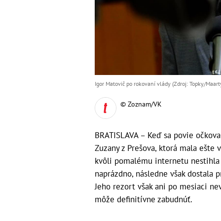
Igor Matovič po rokovaní vlády (Zdroj: Topky/Maart
© Zoznam/VK
BRATISLAVA – Keď sa povie očkovac
Zuzany z Prešova, ktorá mala ešte 
kvôli pomalému internetu nestihla 
naprázdno, následne však dostala pr
Jeho rezort však ani po mesiaci ne
môže definitívne zabudnúť.