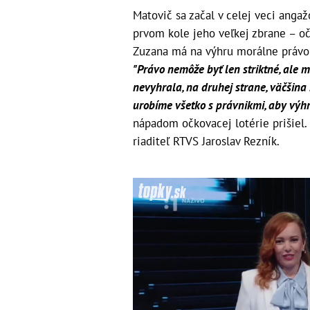
Matovič sa začal v celej veci angaž
prvom kole jeho veľkej zbrane – očk
Zuzana má na výhru morálne právo 
"Právo nemôže byť len striktné, ale m
nevyhrala, na druhej strane, väčšina
urobíme všetko s právnikmi, aby výhr
nápadom očkovacej lotérie prišiel. 
riaditeľ RTVS Jaroslav Rezník.