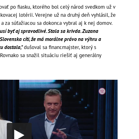
ovať po fiasku, ktorého bol celý národ svedkom už v
ovacej lotérii. Verejne už na druhý deň vyhlásil, že
a za súťažiacou sa dokonca vybral aj k nej domov.
usí byť aj spravodlivé. Stala sa krivda. Zuzana
 Slovenska cíti, že má morálne právo na výhru a
u dostala,"
dušoval sa financmajster, ktorý s
Rovnako sa snažil situáciu riešiť aj generálny