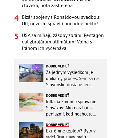
človeka, bola zastrelená
Bizár spojený s Ronaldovou svadbou:
Uff, neveste spravili poriadne peklo!
USA sa míňajú zásoby zbraní: Pentagón
dal zbrojárom ultimátum! Vojna s
Iránom ich vyčerpáva
DOBRE VEDIEŤ
Za jedným výsledkom je
unikátny proces: Sem sa na
Slovensku dostane len
málokto
DOBRE VEDIEŤ
Inflácia zmenila správanie
Slovákov: Ako narábať s
peniazmi, keď nechcete
zbytočne riskovať?
DOBRE VEDIEŤ
Extrémne teploty? Byty v
srdci Bratislavy majú