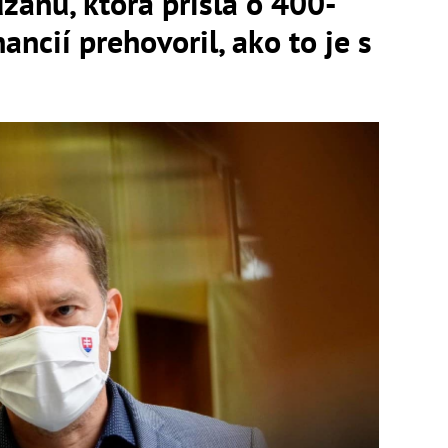
zanu, ktorá prišla o 400-
nancií prehovoril, ako to je s