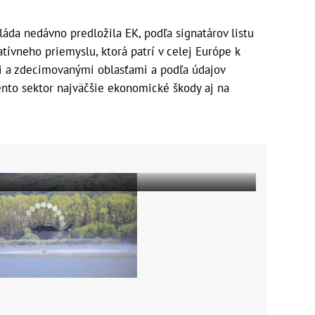
láda nedávno predložila EK, podľa signatárov listu
atívneho priemyslu, ktorá patrí v celej Európe k
 a zdecimovanými oblasťami a podľa údajov
ento sektor najväčšie ekonomické škody aj na