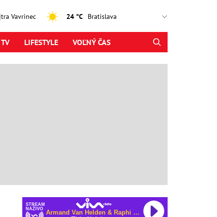
ajtra Vavrinec
24 °C
 TV
LIFESTYLE
VOĽNÝ ČAS
STREAM
NAŽIVO
Armand Van Helden & Raphi & George Reid