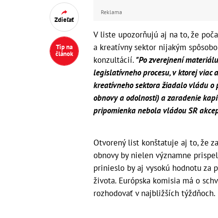
Reklama
Zdieľať
V liste upozorňujú aj na to, že po
a kreatívny sektor nijakým spôsobo
Tip na
článok
konzultácií.
"Po zverejnení materiál
legislatívneho procesu, v ktorej viac
kreatívneho sektora žiadalo vládu o
obnovy a odolnosti) a zaradenie kapit
pripomienka nebola vládou SR akce
Otvorený list konštatuje aj to, že 
obnovy by nielen významne prispelo
prinieslo by aj vysokú hodnotu za 
života. Európska komisia má o sch
rozhodovať v najbližších týždňoch.