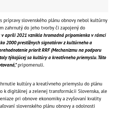
čas prípravy slovenského plánu obnovy nebol kultúrny
m zahrnutý do jeho tvorby či zapojený do
u v apríli 2021 vznikla hromadná pripomienka v rámci
 ako 2000 prestížnych signatárov z kultúrneho a
 prehodnotenie priorít RRF (Mechanizmu na podporu
oly týkajúcej sa kultúry a kreatívneho priemyslu. Táto
ptovaná,"
pripomenuli.
zahrnutie kultúry a kreatívneho priemyslu do plánu
 k digitálnej a zelenej transformácii Slovenska, ale
peniaze pri obnove ekonomiky a zvyšovaní kvality
vaľovaní slovenského plánu obnovy a odolnosti