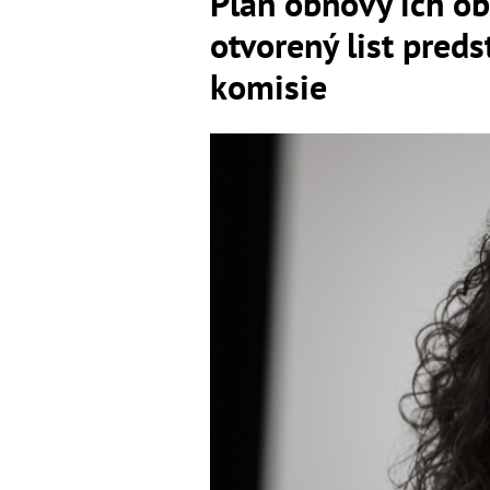
Plán obnovy ich obi
otvorený list pred
komisie