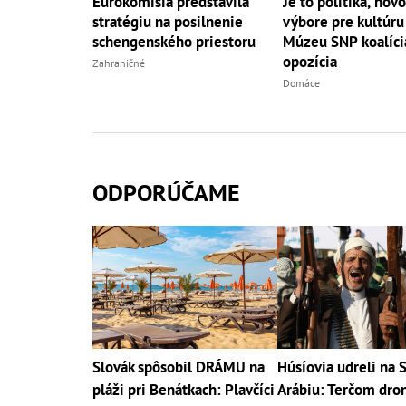
Eurokomisia predstavila
Je to politika, hovo
stratégiu na posilnenie
výbore pre kultúru
schengenského priestoru
Múzeu SNP koalícia
opozícia
Zahraničné
Domáce
ODPORÚČAME
Slovák spôsobil DRÁMU na
Húsíovia udreli na 
pláži pri Benátkach: Plavčíci
Arábiu: Terčom dro