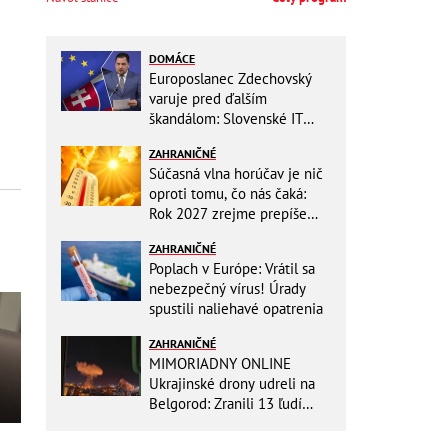
DOMÁCE
Europoslanec Zdechovský
varuje pred ďalším
škandálom: Slovenské IT
projekty preveruje Brusel, v
ZAHRANIČNÉ
hre sú milióny!
Súčasná vlna horúčav je nič
oproti tomu, čo nás čaká:
Rok 2027 zrejme prepíše
teplotné rekordy
ZAHRANIČNÉ
Poplach v Európe: Vrátil sa
nebezpečný vírus! Úrady
spustili naliehavé opatrenia
ZAHRANIČNÉ
MIMORIADNY ONLINE
Ukrajinské drony udreli na
Belgorod: Zranili 13 ľudí
vrátane dvoch detí, útoky
pokračujú