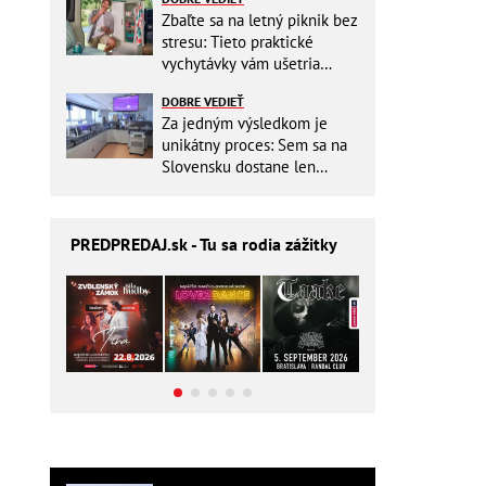
Zbaľte sa na letný piknik bez
stresu: Tieto praktické
vychytávky vám ušetria
miesto v batohu!
DOBRE VEDIEŤ
Za jedným výsledkom je
unikátny proces: Sem sa na
Slovensku dostane len
málokto
PREDPREDAJ
.sk - Tu sa rodia zážitky