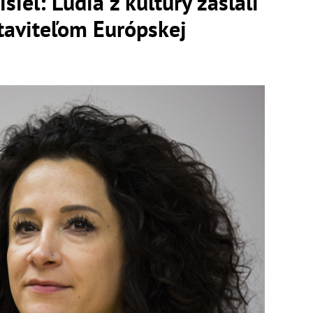
šiel: Ľudia z kultúry zaslali
staviteľom Európskej