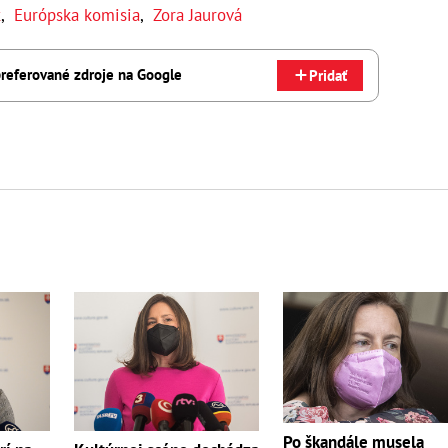
t
,
Európska komisia
,
Zora Jaurová
referované zdroje na Google
Pridať
Po škandále musela