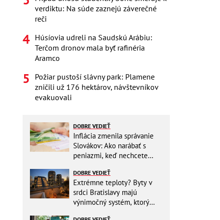
verdiktu: Na súde zaznejú záverečné
reči
Húsíovia udreli na Saudskú Arábiu:
Terčom dronov mala byť rafinéria
Aramco
Požiar pustoší slávny park: Plamene
zničili už 176 hektárov, návštevníkov
evakuovali
DOBRE VEDIEŤ
Inflácia zmenila správanie
Slovákov: Ako narábať s
peniazmi, keď nechcete
zbytočne riskovať?
DOBRE VEDIEŤ
Extrémne teploty? Byty v
srdci Bratislavy majú
výnimočný systém, ktorý
ešte aj šetrí náklady
DOBRE VEDIEŤ