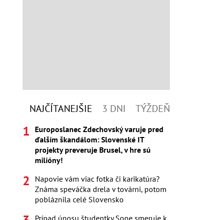
NAJČÍTANEJŠIE
3 DNI
TÝŽDEŇ
Europoslanec Zdechovský varuje pred
ďalším škandálom: Slovenské IT
projekty preveruje Brusel, v hre sú
milióny!
Napovie vám viac fotka či karikatúra?
Známa speváčka drela v továrni, potom
pobláznila celé Slovensko
Prípad únosu študentky Sone smeruje k