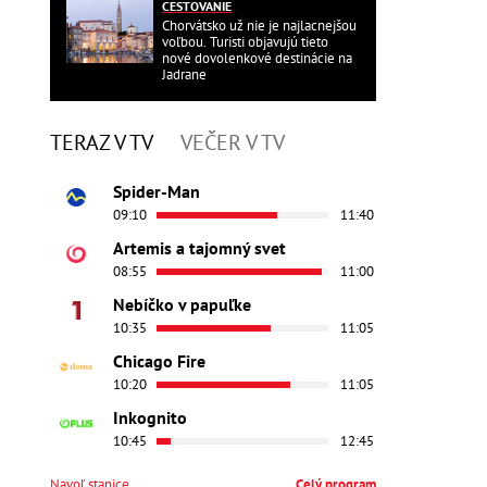
CESTOVANIE
Chorvátsko už nie je najlacnejšou
voľbou. Turisti objavujú tieto
nové dovolenkové destinácie na
Jadrane
TERAZ V TV
VEČER V TV
Spider-Man
09:10
11:40
Artemis a tajomný svet
08:55
11:00
Nebíčko v papuľke
10:35
11:05
Chicago Fire
10:20
11:05
Inkognito
10:45
12:45
Navoľ stanice
Celý program