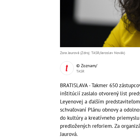
Zora Jaurová (Zdroj: TASR/Jaroslav Novák)
© Zoznam/
TASR
BRATISLAVA - Takmer 650 zástupcov
inštitúcií zaslalo otvorený list pr
Leyenovej a ďalším predstaviteľom e
schvaľovaní Plánu obnovy a odolno
do kultúry a kreatívneho priemyslu 
predložených reforiem. Za organiz
Jaurová.