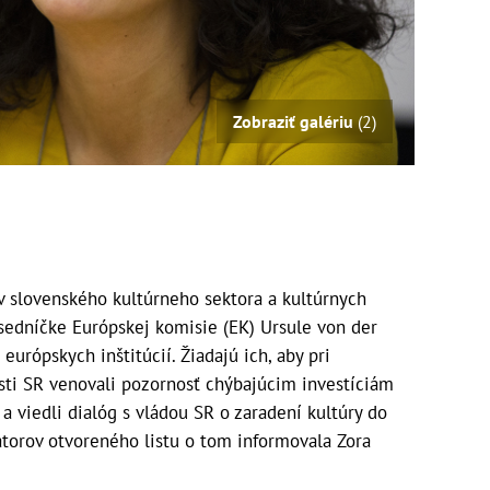
Zobraziť galériu
(2)
 slovenského kultúrneho sektora a kultúrnych
edsedníčke Európskej komisie (EK) Ursule von der
urópskych inštitúcií. Žiadajú ich, aby pri
sti SR venovali pozornosť chýbajúcim investíciám
a viedli dialóg s vládou SR o zaradení kultúry do
átorov otvoreného listu o tom informovala Zora