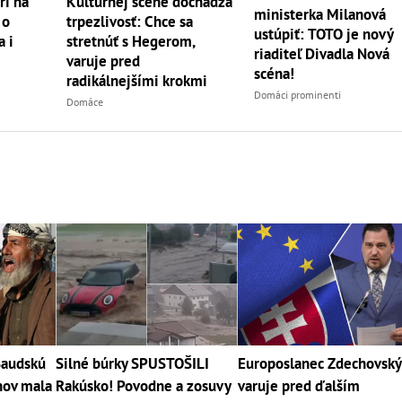
rí na
Kultúrnej scéne dochádza
ministerka Milanová
 o
trpezlivosť: Chce sa
ustúpiť: TOTO je nový
 i
stretnúť s Hegerom,
riaditeľ Divadla Nová
varuje pred
scéna!
radikálnejšími krokmi
Domáci prominenti
Domáce
Saudskú
Silné búrky SPUSTOŠILI
Europoslanec Zdechovský
nov mala
Rakúsko! Povodne a zosuvy
varuje pred ďalším