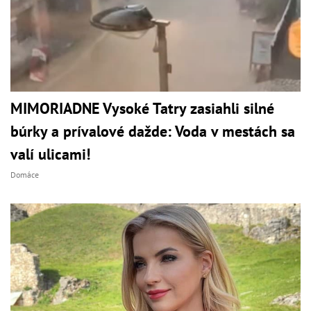
MIMORIADNE Vysoké Tatry zasiahli silné
búrky a prívalové dažde: Voda v mestách sa
valí ulicami!
Domáce