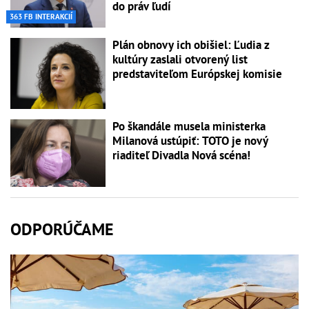
do práv ľudí
363 FB INTERAKCIÍ
Plán obnovy ich obišiel: Ľudia z
kultúry zaslali otvorený list
predstaviteľom Európskej komisie
Po škandále musela ministerka
Milanová ustúpiť: TOTO je nový
riaditeľ Divadla Nová scéna!
ODPORÚČAME