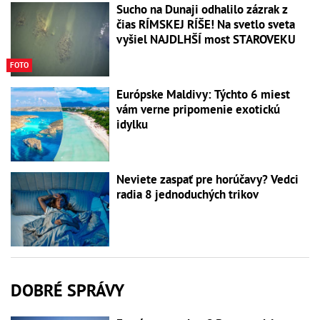
Sucho na Dunaji odhalilo zázrak z
čias RÍMSKEJ RÍŠE! Na svetlo sveta
vyšiel NAJDLHŠÍ most STAROVEKU
FOTO
Európske Maldivy: Týchto 6 miest
vám verne pripomenie exotickú
idylku
Neviete zaspať pre horúčavy? Vedci
radia 8 jednoduchých trikov
DOBRÉ SPRÁVY