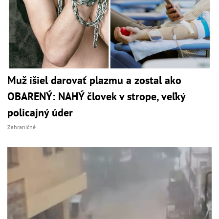
Muž išiel darovať plazmu a zostal ako
OBARENÝ: NAHÝ človek v strope, veľký
policajný úder
Zahraničné