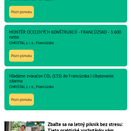
Pozri ponuku
MONTÉR OCEĽOVÝCH KONŠTRUKCIÍ - FRANCÚZSKO - 3 600
netto
CHRISTAL s. r. o., Francúzsko
Pozri ponuku
Hľadáme zváračov CO₂ (135) do Francúzska | Ubytovanie
zdarma
CHRISTAL s. r. o., Francúzsko
Pozri ponuku
Zbaľte sa na letný piknik bez stresu:
Tieto praktické vychytávky vám