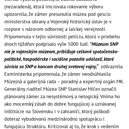
(nezaradená), ktorá iniciovala rokovanie výboru
upozornila, že zámer presunutia múzea pod gesciu
ministerstva obrany a Vojenský historický ústav je v
rozpore s názorom odbornej a laickej verejnosti.
Pripomenula v tejto súvislosti petíciu, ktorú v priebehu
dvoch týždňov podpísalo vyše 5000 ľudí.
"Múzeum SNP
nie je vojenským múzeom, približuje celkové spoločensko-
politické, hospodárske i sociálne pozadie udalostí, ktoré
súvisia so SNP a koncom druhej svetovej vojny,“
zdôraznila.
Exministerka pripomenula, že zámer neodsúhlasila
Múzejná a galerijná rada – poradný a expertný orgán MK.
Generálny riaditeľ Múzea SNP Stanislav Mičev označil
plánovaný zámer za nesystémový a nelogický. Vníma ho
ako mocenský zásah do dobre fungujúcej a uznávanej
inštitúcie na Slovensku i v zahraničí, ktorý poškodí
doteraz vybudovanú medzinárodnú spoluprácu i
fungujúcu štruktúru. Kritizoval aj to, že krok s vedením