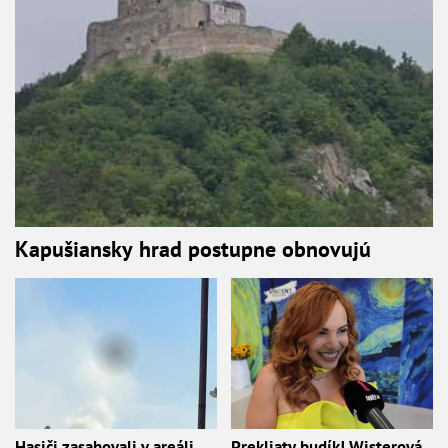
Kapušiansky hrad postupne obnovujú
Hasiči zasahovali v areáli
Prekliaty budík! Wisterová