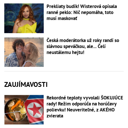
Prekliaty budík! Wisterová opísala
ranné peklo: Nič nepomáha, toto
musí maskovať
Česká moderátorka už roky randí so
slávnou speváčkou, ale... Čelí
neustálemu hejtu!
ZAUJÍMAVOSTI
Rekordné teploty vyvolali ŠOKUJÚCE
rady! Režim odporúča na horúčavy
polievku! Neuveriteľné, z AKÉHO
zvierata