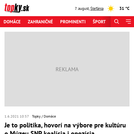
31 °C
7. august
,
Štefánia
DOMÁCE
ZAHRANIČNÉ
PROMINENTI
ŠPORT
ZAUJÍMAV
1.6.2021 10:57
Topky
Domáce
Je to politika, hovorí na výbore pre kultúru
o Múzeu SNP koalícia i opozícia