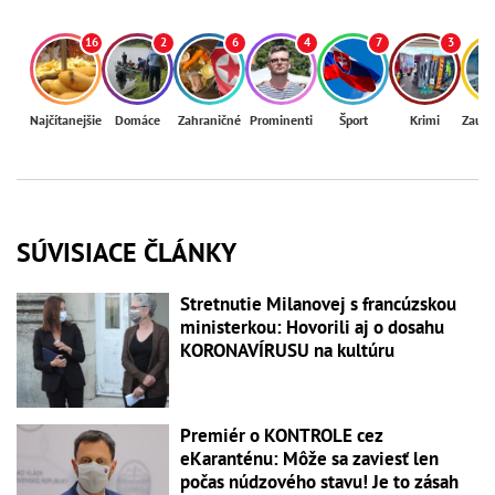
16
2
6
4
7
3
Najčítanejšie
Domáce
Zahraničné
Prominenti
Šport
Krimi
Zaují
SÚVISIACE ČLÁNKY
Stretnutie Milanovej s francúzskou
ministerkou: Hovorili aj o dosahu
KORONAVÍRUSU na kultúru
Premiér o KONTROLE cez
eKaranténu: Môže sa zaviesť len
počas núdzového stavu! Je to zásah