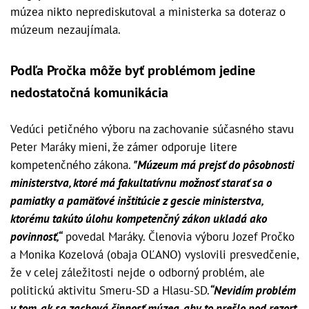
múzea nikto neprediskutoval a ministerka sa doteraz o
múzeum nezaujímala.
Podľa Pročka môže byť problémom jedine
nedostatočná komunikácia
Vedúci petičného výboru na zachovanie súčasného stavu
Peter Maráky mieni, že zámer odporuje litere
kompetenčného zákona.
"Múzeum má prejsť do pôsobnosti
ministerstva, ktoré má fakultatívnu možnosť starať sa o
pamiatky a pamäťové inštitúcie z gescie ministerstva,
ktorému takúto úlohu kompetenčný zákon ukladá ako
povinnosť,“
povedal Maráky. Členovia výboru Jozef Pročko
a Monika Kozelová (obaja OĽANO) vyslovili presvedčenie,
že v celej záležitosti nejde o odborný problém, ale
politickú aktivitu Smeru-SD a Hlasu-SD.
“Nevidím problém
v tom, ak sa zachová činnosť múzea, aby to prešlo pod rezort