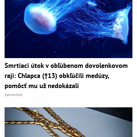
Smrtiaci útok v obľúbenom dovolenkovom
raji: Chlapca (†13) obkľúčili medúzy,
pomôcť mu už nedokázali
Zahraničné