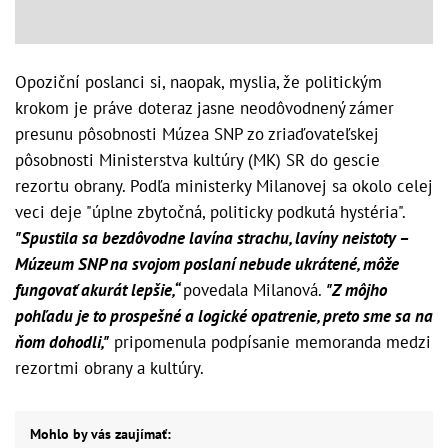
Opoziční poslanci si, naopak, myslia, že politickým
krokom je práve doteraz jasne neodôvodnený zámer
presunu pôsobnosti Múzea SNP zo zriaďovateľskej
pôsobnosti Ministerstva kultúry (MK) SR do gescie
rezortu obrany. Podľa ministerky Milanovej sa okolo celej
veci deje "úplne zbytočná, politicky podkutá hystéria".
"Spustila sa bezdôvodne lavína strachu, lavíny neistoty –
Múzeum SNP na svojom poslaní nebude ukrátené, môže
fungovať akurát lepšie,“
povedala Milanová.
"Z môjho
pohľadu je to prospešné a logické opatrenie, preto sme sa na
ňom dohodli,"
pripomenula podpísanie memoranda medzi
rezortmi obrany a kultúry.
Mohlo by vás zaujímať: