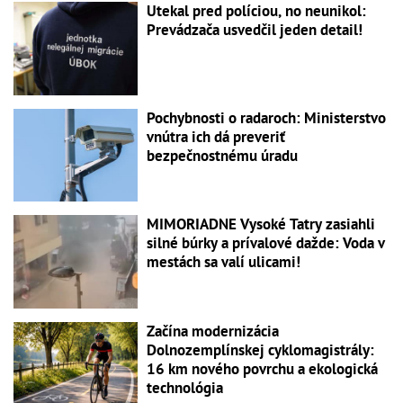
Utekal pred políciou, no neunikol:
Prevádzača usvedčil jeden detail!
Pochybnosti o radaroch: Ministerstvo
vnútra ich dá preveriť
bezpečnostnému úradu
MIMORIADNE Vysoké Tatry zasiahli
silné búrky a prívalové dažde: Voda v
mestách sa valí ulicami!
Začína modernizácia
Dolnozemplínskej cyklomagistrály:
16 km nového povrchu a ekologická
technológia