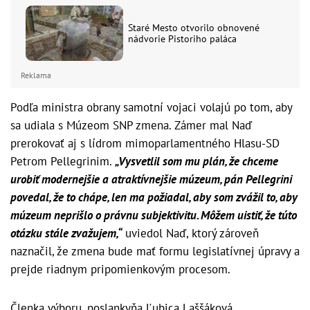
Staré Mesto otvorilo obnovené
nádvorie Pistoriho paláca
Reklama
Podľa ministra obrany samotní vojaci volajú po tom, aby
sa udiala s Múzeom SNP zmena. Zámer mal Naď
prerokovať aj s lídrom mimoparlamentného Hlasu-SD
Petrom Pellegrinim.
„Vysvetlil som mu plán, že chceme
urobiť modernejšie a atraktívnejšie múzeum, pán Pellegrini
povedal, že to chápe, len ma požiadal, aby som zvážil to, aby
múzeum neprišlo o právnu subjektivitu. Môžem uistiť, že túto
otázku stále zvažujem,“
uviedol Naď, ktorý zároveň
naznačil, že zmena bude mať formu legislatívnej úpravy a
prejde riadnym pripomienkovým procesom.
Členka výboru, poslankyňa Ľubica Laššáková