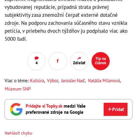
vybudovanej reputácie, prípadná strata právnej
subjektivity zasa znemožní čerpať externé dotačné
zdroje. Na podporu zachovania súčasného stavu vznikla
petícia, v priebehu dvoch týždňov ju podpísalo viac ako
5000 ľudí.
Tip na
4
Zdieľať
článok
Viac o téme:
Kultúra
,
Výbor
,
Jaroslav Naď
,
Natália Milanová
,
Múzeum SNP
Pridajte si Topky.sk
medzi Vaše
Pridať
preferované zdroje na Google
Nahlásiť chybu