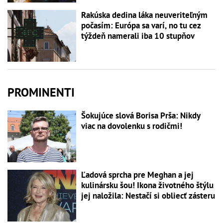
Rakúska dedina láka neuveriteľným
počasím: Európa sa varí, no tu cez
týždeň namerali iba 10 stupňov
PROMINENTI
Šokujúce slová Borisa Prša: Nikdy
viac na dovolenku s rodičmi!
Ľadová sprcha pre Meghan a jej
kulinársku šou! Ikona životného štýlu
jej naložila: Nestačí si obliecť zásteru