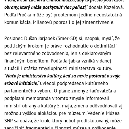
obrany, ktorý môže poskytnúť viac peňazí,“
dodala Kozelová.
Podľa Pročka môže byť problémom jedine nedostatočná
komunikácia, Milanovú poprosil o jej zintenzívnenie.
Poslanec Dušan Jarjabek (Smer-SD) si, naopak, myslí, že
politickým krokom je práve rozhodnutie o delimitácii
bez relevantného zdôvodnenia, len s deklarovaným
finančným benefitom. Podľa Jarjabka vzniká v danej
situácii i otázka zmysluplnosti ministerstva kultúry.
"Načo je ministerstvo kultúry, keď sa nevie postarať o svoje
erbové inštitúcie,“
uviedol podpredseda kultúrneho
parlamentného výboru. O pláne zmeny zriaďovateľa a
podpísaní memoranda v tomto zmysle informovali
ministri obrany a kultúry 5. mája, zmenu odôvodňovali aj
možnou vyššou alokáciou pre múzeum. Vedenie Múzea
SNP sa obáva, že krok, ktorý nebol prediskutovaný, môže
zapríčiniť fragmentáciu činnosti múzea a poškodenie