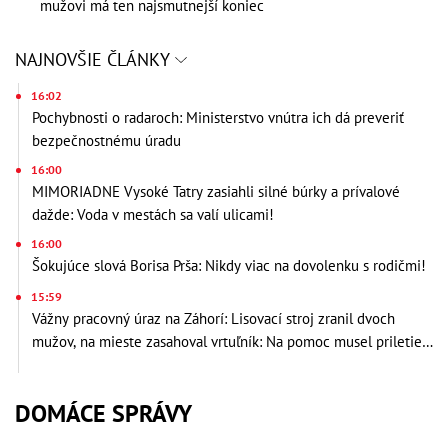
mužovi má ten najsmutnejší koniec
NAJNOVŠIE ČLÁNKY
16:02
Pochybnosti o radaroch: Ministerstvo vnútra ich dá preveriť
bezpečnostnému úradu
16:00
MIMORIADNE Vysoké Tatry zasiahli silné búrky a prívalové
dažde: Voda v mestách sa valí ulicami!
16:00
Šokujúce slová Borisa Prša: Nikdy viac na dovolenku s rodičmi!
15:59
Vážny pracovný úraz na Záhorí: Lisovací stroj zranil dvoch
mužov, na mieste zasahoval vrtuľník: Na pomoc musel priletieť
vrtuľník
DOMÁCE SPRÁVY