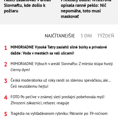
Slovnaftu, kde došlo k
opísala ranné peklo: Nič
požiaru
nepomáha, toto musí
maskovať
NAJČÍTANEJŠIE
3 DNI
TÝŽDEŇ
MIMORIADNE Vysoké Tatry zasiahli silné búrky a prívalové
dažde: Voda v mestách sa valí ulicami!
MIMORIADNE Výbuch v areáli Slovnaftu: Z miesta stúpa hustý
čierny dym!
Česká moderátorka už roky randí so slávnou speváčkou, ale...
Čelí neustálemu hejtu!
FOTO Po pečive v známej sieti predajní pobehovala myš!
Zhrození zákazníci, reťazec reaguje
Tragédia na vyhľadávanom rybníku: Pátranie po 39-ročnom