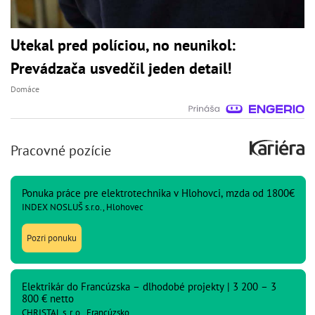
Utekal pred políciou, no neunikol:
Prevádzača usvedčil jeden detail!
Domáce
Pracovné pozície
Ponuka práce pre elektrotechnika v Hlohovci, mzda od 1800€
INDEX NOSLUŠ s.r.o., Hlohovec
Pozri ponuku
Elektrikár do Francúzska – dlhodobé projekty | 3 200 – 3
800 € netto
CHRISTAL s. r. o., Francúzsko