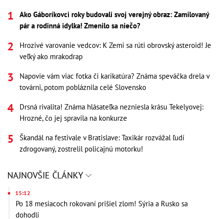
Ako Gáboríkovci roky budovali svoj verejný obraz: Zamilovaný
pár a rodinná idylka! Zmenilo sa niečo?
Hrozivé varovanie vedcov: K Zemi sa rúti obrovský asteroid! Je
veľký ako mrakodrap
Napovie vám viac fotka či karikatúra? Známa speváčka drela v
továrni, potom pobláznila celé Slovensko
Drsná rivalita! Známa hlásateľka nezniesla krásu Tekelyovej:
Hrozné, čo jej spravila na konkurze
Škandál na festivale v Bratislave: Taxikár rozvážal ľudí
zdrogovaný, zostrelil policajnú motorku!
NAJNOVŠIE ČLÁNKY
15:12
Po 18 mesiacoch rokovaní prišiel zlom! Sýria a Rusko sa
dohodli