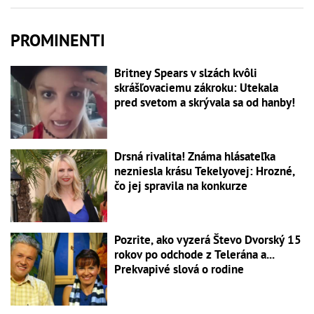
PROMINENTI
Britney Spears v slzách kvôli
skrášľovaciemu zákroku: Utekala
pred svetom a skrývala sa od hanby!
Drsná rivalita! Známa hlásateľka
nezniesla krásu Tekelyovej: Hrozné,
čo jej spravila na konkurze
Pozrite, ako vyzerá Števo Dvorský 15
rokov po odchode z Telerána a...
Prekvapivé slová o rodine