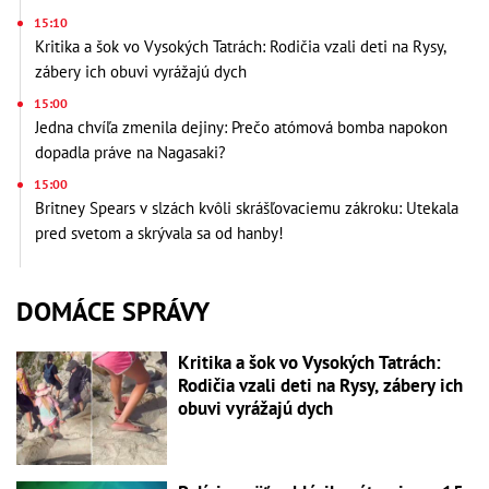
15:10
Kritika a šok vo Vysokých Tatrách: Rodičia vzali deti na Rysy,
zábery ich obuvi vyrážajú dych
15:00
Jedna chvíľa zmenila dejiny: Prečo atómová bomba napokon
dopadla práve na Nagasaki?
15:00
Britney Spears v slzách kvôli skrášľovaciemu zákroku: Utekala
pred svetom a skrývala sa od hanby!
DOMÁCE SPRÁVY
Kritika a šok vo Vysokých Tatrách:
Rodičia vzali deti na Rysy, zábery ich
obuvi vyrážajú dych