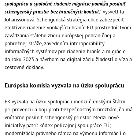
spolupráca a spoločné riadenie migrácie pomôžu posilniť
schengenský priestor bez hraničných kontrol,"
vysvetlila
Johanssonová. Schengenská stratégia chce zabezpečiť
efektívne riadenie vonkajších hraníc EÚ prostredníctvom
zavádzania stáleho zboru európskej pohraničnej a
pobrežnej stráže, zavedením interoperability
informačných systémov pre riadenie hraníc a migrácie
do roku 2023 a návrhom na digitalizáciu žiadostí o víza a
cestovné doklady.
Európska komisia vyzvala na úzku spoluprácu
EK vyzvala na úzku spoluprácu medzi členskými štátmi
pri prevencii a boji proti bezpečnostným hrozbám, čo má
vnútorne posilniť schengenský priestor. Medzi nové
iniciatívy patrí: kódex policajnej spolupráce EÚ;
modernizácia právneho rámca na výmenu informácií o