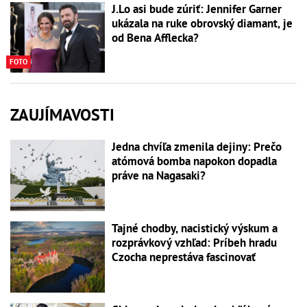
J.Lo asi bude zúriť: Jennifer Garner
ukázala na ruke obrovský diamant, je
od Bena Afflecka?
FOTO
ZAUJÍMAVOSTI
Jedna chvíľa zmenila dejiny: Prečo
atómová bomba napokon dopadla
práve na Nagasaki?
Tajné chodby, nacistický výskum a
rozprávkový vzhľad: Príbeh hradu
Czocha neprestáva fascinovať