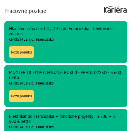
Pracovné pozície
Hľadáme zváračov CO₂ (135) do Francúzska | Ubytovanie
zdarma
CHRISTAL s. r. o., Francúzsko
Pozri ponuku
MONTÉR OCEĽOVÝCH KONŠTRUKCIÍ - FRANCÚZSKO - 3 600
netto
CHRISTAL s. r. o., Francúzsko
Pozri ponuku
Elektrikár do Francúzska – dlhodobé projekty | 3 200 – 3
800 € netto
CHRISTAL s. r. o., Francúzsko