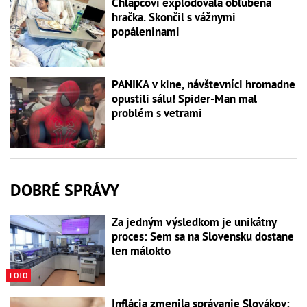
Chlapcovi explodovala obľúbená
hračka. Skončil s vážnymi
popáleninami
PANIKA v kine, návštevníci hromadne
opustili sálu! Spider-Man mal
problém s vetrami
DOBRÉ SPRÁVY
Za jedným výsledkom je unikátny
proces: Sem sa na Slovensku dostane
len málokto
FOTO
Inflácia zmenila správanie Slovákov: