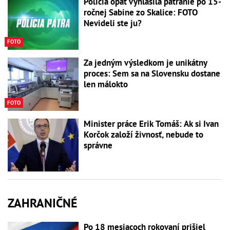
Polícia opäť vyhlásila pátranie po 15-
ročnej Sabine zo Skalice: FOTO
Nevideli ste ju?
FOTO
Za jedným výsledkom je unikátny
proces: Sem sa na Slovensku dostane
len málokto
FOTO
Minister práce Erik Tomáš: Ak si Ivan
Korčok založí živnosť, nebude to
správne
ZAHRANIČNÉ
Po 18 mesiacoch rokovaní prišiel