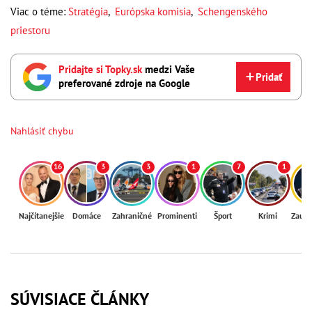
Viac o téme:
Stratégia
,
Európska komisia
,
Schengenského
priestoru
Pridajte si Topky.sk
medzi Vaše
Pridať
preferované zdroje na Google
Nahlásiť chybu
16
3
3
1
7
1
Najčítanejšie
Domáce
Zahraničné
Prominenti
Šport
Krimi
Zaují
SÚVISIACE ČLÁNKY