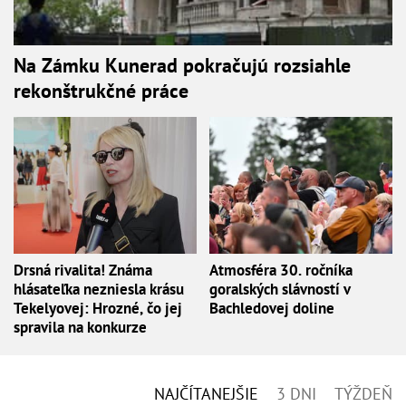
Na Zámku Kunerad pokračujú rozsiahle
rekonštrukčné práce
Drsná rivalita! Známa
Atmosféra 30. ročníka
hlásateľka nezniesla krásu
goralských slávností v
Tekelyovej: Hrozné, čo jej
Bachledovej doline
spravila na konkurze
NAJČÍTANEJŠIE
3 DNI
TÝŽDEŇ