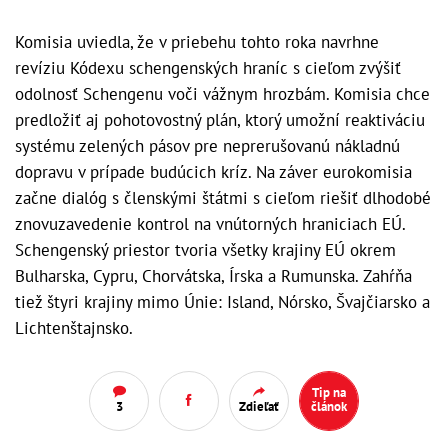
Komisia uviedla, že v priebehu tohto roka navrhne
revíziu Kódexu schengenských hraníc s cieľom zvýšiť
odolnosť Schengenu voči vážnym hrozbám. Komisia chce
predložiť aj pohotovostný plán, ktorý umožní reaktiváciu
systému zelených pásov pre neprerušovanú nákladnú
dopravu v prípade budúcich kríz. Na záver eurokomisia
začne dialóg s členskými štátmi s cieľom riešiť dlhodobé
znovuzavedenie kontrol na vnútorných hraniciach EÚ.
Schengenský priestor tvoria všetky krajiny EÚ okrem
Bulharska, Cypru, Chorvátska, Írska a Rumunska. Zahŕňa
tiež štyri krajiny mimo Únie: Island, Nórsko, Švajčiarsko a
Lichtenštajnsko.
Tip na
3
Zdieľať
článok