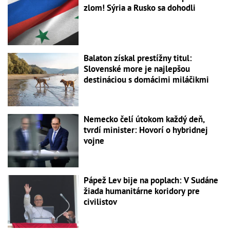
zlom! Sýria a Rusko sa dohodli
Balaton získal prestížny titul:
Slovenské more je najlepšou
destináciou s domácimi miláčikmi
Nemecko čelí útokom každý deň,
tvrdí minister: Hovorí o hybridnej
vojne
Pápež Lev bije na poplach: V Sudáne
žiada humanitárne koridory pre
civilistov