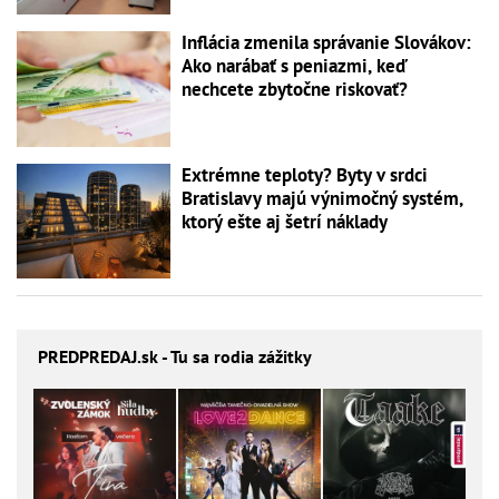
Inflácia zmenila správanie Slovákov:
Ako narábať s peniazmi, keď
nechcete zbytočne riskovať?
Extrémne teploty? Byty v srdci
Bratislavy majú výnimočný systém,
ktorý ešte aj šetrí náklady
PREDPREDAJ
.sk - Tu sa rodia zážitky