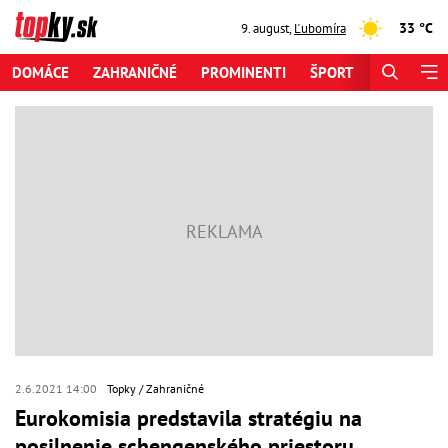
33 °C
9. august
,
Ľubomíra
DOMÁCE
ZAHRANIČNÉ
PROMINENTI
ŠPORT
ZAUJÍMAV
2.6.2021 14:00
Topky
Zahraničné
Eurokomisia predstavila stratégiu na
posilnenie schengenského priestoru