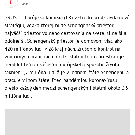
TASR
BRUSEL- Európska komisia (EK) v stredu predstavila novú
stratégiu, vďaka ktorej bude schengenský priestor,
najväčší priestor voľného cestovania na svete, silnejší a
odolnejší. Schengenský priestor je domovom viac ako
420 miliónov ľudí v 26 krajinách. Zrušenie kontrol na
vnútorných hraniciach medzi štátmi tohto priestoru je
neoddeliteľnou súčasťou európskeho spôsobu života:
takmer 1,7 milióna ľudí žije v jednom štáte Schengenu a
pracuje v inom štáte. Pred pandémiou koronavírusu
prešlo každý deň medzi schengenskými štátmi okolo 3,5
milióna ľudí.