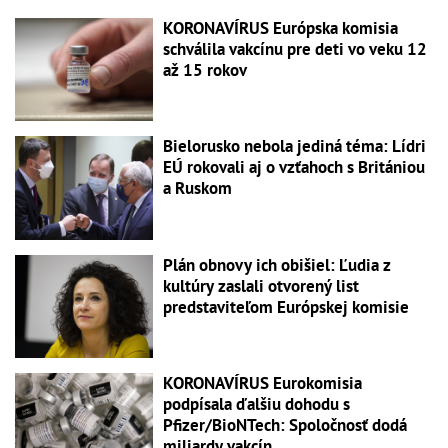
KORONAVÍRUS Európska komisia
schválila vakcínu pre deti vo veku 12
až 15 rokov
Bielorusko nebola jediná téma: Lídri
EÚ rokovali aj o vzťahoch s Britániou
a Ruskom
Plán obnovy ich obišiel: Ľudia z
kultúry zaslali otvorený list
predstaviteľom Európskej komisie
KORONAVÍRUS Eurokomisia
podpísala ďalšiu dohodu s
Pfizer/BioNTech: Spoločnosť dodá
miliardy vakcín