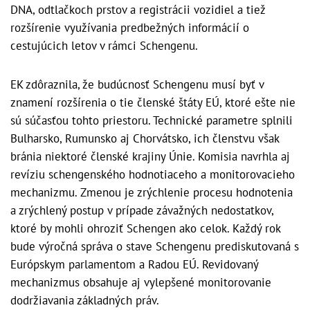
DNA, odtlačkoch prstov a registrácii vozidiel a tiež
rozšírenie využívania predbežných informácií o
cestujúcich letov v rámci Schengenu.
EK zdôraznila, že budúcnosť Schengenu musí byť v
znamení rozšírenia o tie členské štáty EÚ, ktoré ešte nie
sú súčasťou tohto priestoru. Technické parametre splnili
Bulharsko, Rumunsko aj Chorvátsko, ich členstvu však
bránia niektoré členské krajiny Únie. Komisia navrhla aj
revíziu schengenského hodnotiaceho a monitorovacieho
mechanizmu. Zmenou je zrýchlenie procesu hodnotenia
a zrýchlený postup v prípade závažných nedostatkov,
ktoré by mohli ohroziť Schengen ako celok. Každý rok
bude výročná správa o stave Schengenu prediskutovaná s
Európskym parlamentom a Radou EÚ. Revidovaný
mechanizmus obsahuje aj vylepšené monitorovanie
dodržiavania základných práv.