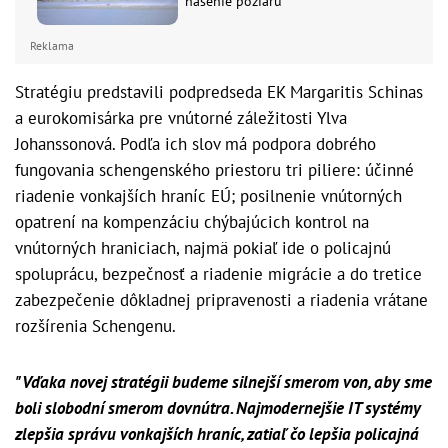
hasenie požiaru
Reklama
Stratégiu predstavili podpredseda EK Margaritis Schinas
a eurokomisárka pre vnútorné záležitosti Ylva
Johanssonová. Podľa ich slov má podpora dobrého
fungovania schengenského priestoru tri piliere: účinné
riadenie vonkajších hraníc EÚ; posilnenie vnútorných
opatrení na kompenzáciu chýbajúcich kontrol na
vnútorných hraniciach, najmä pokiaľ ide o policajnú
spoluprácu, bezpečnosť a riadenie migrácie a do tretice
zabezpečenie dôkladnej pripravenosti a riadenia vrátane
rozšírenia Schengenu.
"Vďaka novej stratégii budeme silnejší smerom von, aby sme
boli slobodní smerom dovnútra. Najmodernejšie IT systémy
zlepšia správu vonkajších hraníc, zatiaľ čo lepšia policajná