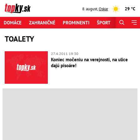
29 °C
8. august
,
Oskar
DOMÁCE
ZAHRANIČNÉ
PROMINENTI
ŠPORT
ZAUJÍMAV
TOALETY
27.4.2011 19:30
Koniec močeniu na verejnosti, na ulice
dajú pisoáre!