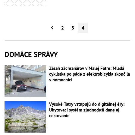
2
3
4
DOMÁCE SPRÁVY
Zásah záchranárov v Malej Fatre: Mladá
cyklistka po páde z elektrobicykla skončila
v nemocnici
Vysoké Tatry vstupujú do digitálnej éry:
Ubytovací systém zjednoduší dane aj
cestovanie