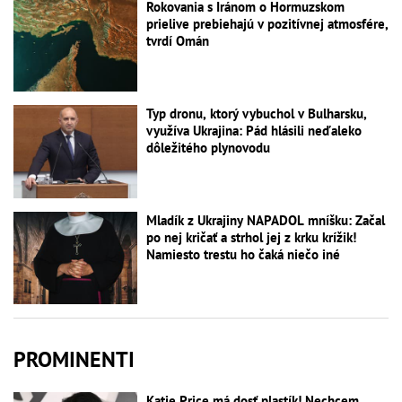
Rokovania s Iránom o Hormuzskom
prielive prebiehajú v pozitívnej atmosfére,
tvrdí Omán
Typ dronu, ktorý vybuchol v Bulharsku,
využíva Ukrajina: Pád hlásili neďaleko
dôležitého plynovodu
Mladík z Ukrajiny NAPADOL mníšku: Začal
po nej kričať a strhol jej z krku krížik!
Namiesto trestu ho čaká niečo iné
PROMINENTI
Katie Price má dosť plastík! Nechcem