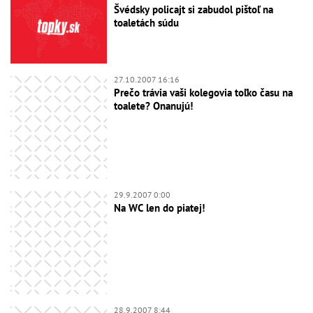
Švédsky policajt si zabudol pištoľ na
toaletách súdu
27.10.2007 16:16
Prečo trávia vaši kolegovia toľko času na
toalete? Onanujú!
29.9.2007 0:00
Na WC len do piatej!
28.9.2007 8:44