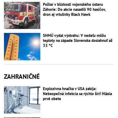
Požiar v blízkosti vojenského ústavu
Záhorie: Do akcie nasadili 90 hasičov,
dron aj vrtuľníky Black Hawk
SHMÚ vydal výstrahu: V nedeľu môžu
teploty na západe Slovenska dosiahnuť až
33 °C
ZAHRANIČNÉ
Explozívna hnačka v USA zabíja:
Nebezpečná infekcia sa rýchlo šíri! Hlásia
prvé obete