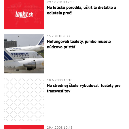
29.12.2010 12:55
Na letisku porodila, uškrtila dieťatko a
odletela preč!
15.7.2010 6:33
Nefungovali toalety, jumbo muselo
núdzovo pristáť
18.6.2008 18:10
Na strednej škole vybudovali toalety pre
transvestitov
29.4.2008 10:48