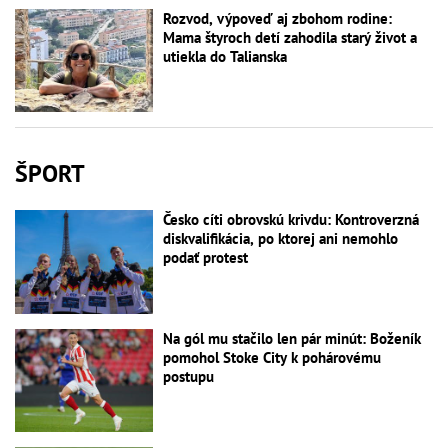
Rozvod, výpoveď aj zbohom rodine:
Mama štyroch detí zahodila starý život a
utiekla do Talianska
ŠPORT
Česko cíti obrovskú krivdu: Kontroverzná
diskvalifikácia, po ktorej ani nemohlo
podať protest
Na gól mu stačilo len pár minút: Boženík
pomohol Stoke City k pohárovému
postupu