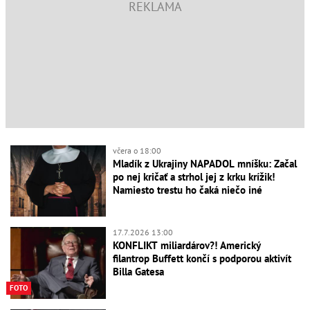
včera o 18:00
Mladík z Ukrajiny NAPADOL mníšku: Začal
po nej kričať a strhol jej z krku krížik!
Namiesto trestu ho čaká niečo iné
17.7.2026 13:00
KONFLIKT miliardárov?! Americký
filantrop Buffett končí s podporou aktivít
Billa Gatesa
FOTO