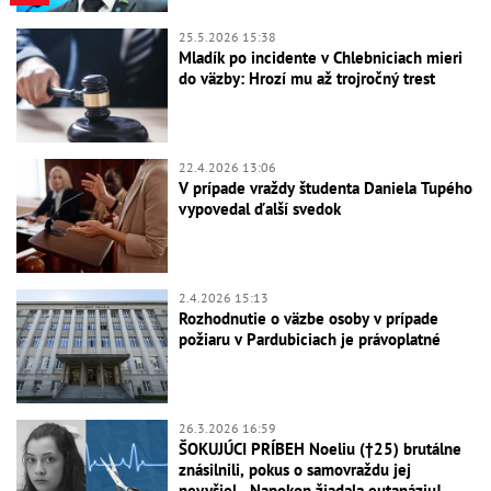
25.5.2026 15:38
Mladík po incidente v Chlebniciach mieri
do väzby: Hrozí mu až trojročný trest
22.4.2026 13:06
V prípade vraždy študenta Daniela Tupého
vypovedal ďalší svedok
2.4.2026 15:13
Rozhodnutie o väzbe osoby v prípade
požiaru v Pardubiciach je právoplatné
26.3.2026 16:59
ŠOKUJÚCI PRÍBEH Noeliu (†25) brutálne
znásilnili, pokus o samovraždu jej
nevyšiel...Napokon žiadala eutanáziu!