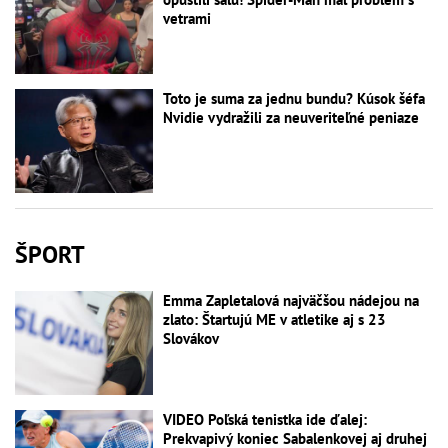
vetrami
Toto je suma za jednu bundu? Kúsok šéfa
Nvidie vydražili za neuveriteľné peniaze
ŠPORT
Emma Zapletalová najväčšou nádejou na
zlato: Štartujú ME v atletike aj s 23
Slovákov
VIDEO Poľská tenistka ide ďalej:
Prekvapivý koniec Sabalenkovej aj druhej