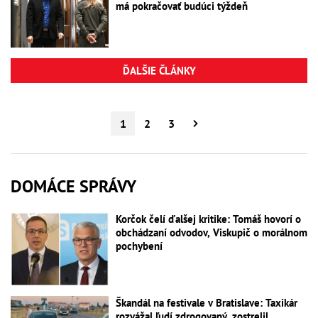
má pokračovať budúci týždeň
ĎALŠIE ČLÁNKY
1
2
3
DOMÁCE SPRÁVY
Korčok čelí ďalšej kritike: Tomáš hovorí o
obchádzaní odvodov, Viskupič o morálnom
pochybení
Škandál na festivale v Bratislave: Taxikár
rozvážal ľudí zdrogovaný, zostrelil