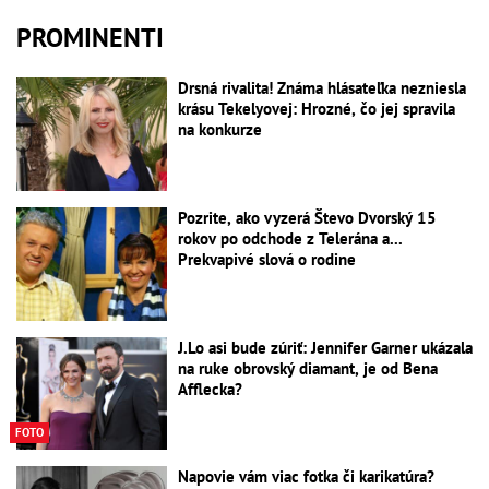
PROMINENTI
Drsná rivalita! Známa hlásateľka nezniesla
krásu Tekelyovej: Hrozné, čo jej spravila
na konkurze
Pozrite, ako vyzerá Števo Dvorský 15
rokov po odchode z Telerána a...
Prekvapivé slová o rodine
J.Lo asi bude zúriť: Jennifer Garner ukázala
na ruke obrovský diamant, je od Bena
Afflecka?
FOTO
Napovie vám viac fotka či karikatúra?