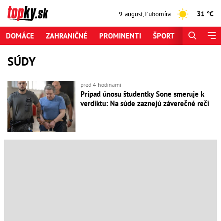
31 °C
9. august
,
Ľubomíra
DOMÁCE
ZAHRANIČNÉ
PROMINENTI
ŠPORT
ZAUJÍMAV
SÚDY
pred 4 hodinami
Prípad únosu študentky Sone smeruje k
verdiktu: Na súde zaznejú záverečné reči