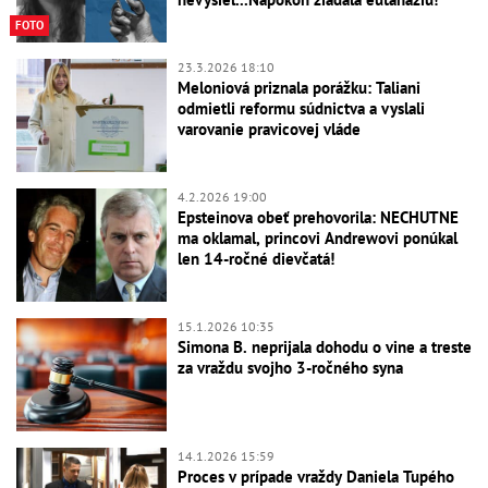
FOTO
23.3.2026 18:10
Meloniová priznala porážku: Taliani
odmietli reformu súdnictva a vyslali
varovanie pravicovej vláde
4.2.2026 19:00
Epsteinova obeť prehovorila: NECHUTNE
ma oklamal, princovi Andrewovi ponúkal
len 14-ročné dievčatá!
15.1.2026 10:35
Simona B. neprijala dohodu o vine a treste
za vraždu svojho 3-ročného syna
14.1.2026 15:59
Proces v prípade vraždy Daniela Tupého