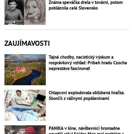
Známa speváčka drela v továrni, potom
pobláznila celé Slovensko
ZAUJÍMAVOSTI
Tajné chodby, nacistický výskum a
rozprávkový vzhľad: Príbeh hradu Czocha
neprestáva fascinovať
Chlapcovi explodovala obľúbená hračka.
Skončil s vážnymi popáleninami
PANIKA v kine, návštevníci hromadne
opustili sálu! Spider-Man mal problém s