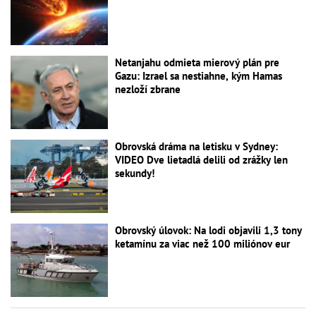
Netanjahu odmieta mierový plán pre
Gazu: Izrael sa nestiahne, kým Hamas
nezloží zbrane
Obrovská dráma na letisku v Sydney:
VIDEO Dve lietadlá delili od zrážky len
sekundy!
Obrovský úlovok: Na lodi objavili 1,3 tony
ketamínu za viac než 100 miliónov eur