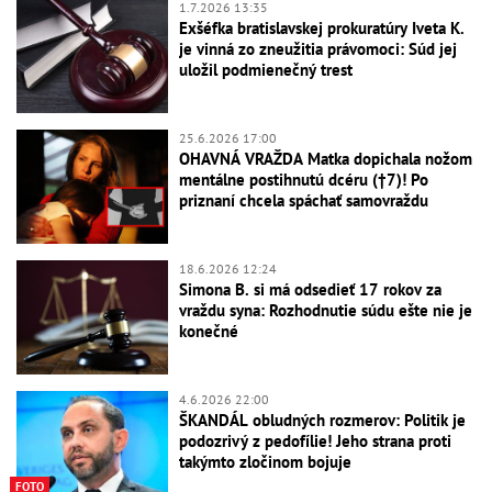
1.7.2026 13:35
Exšéfka bratislavskej prokuratúry Iveta K.
je vinná zo zneužitia právomoci: Súd jej
uložil podmienečný trest
25.6.2026 17:00
OHAVNÁ VRAŽDA Matka dopichala nožom
mentálne postihnutú dcéru (†7)! Po
priznaní chcela spáchať samovraždu
18.6.2026 12:24
Simona B. si má odsedieť 17 rokov za
vraždu syna: Rozhodnutie súdu ešte nie je
konečné
4.6.2026 22:00
ŠKANDÁL obludných rozmerov: Politik je
podozrivý z pedofílie! Jeho strana proti
takýmto zločinom bojuje
FOTO