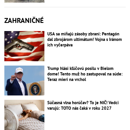
ZAHRANIČNÉ
USA sa míňajú zásoby zbraní: Pentagón
dal zbrojárom ultimátum! Vojna s Iránom
ich vyčerpáva
Trump hlási kľúčovú posilu v Bielom
dome! Tento muž ho zastupoval na súde:
Teraz mieri na vrchol
Súčasná vlna horúčav? To je NIČ! Vedci
varujú: TOTO nás čaká v roku 2027