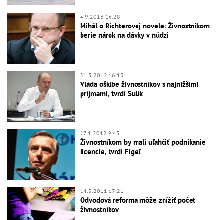
4.9.2013 16:28
Mihál o Richterovej novele: Živnostníkom
berie nárok na dávky v núdzi
31.5.2012 16:13
Vláda ošklbe živnostníkov s najnižšími
príjmami, tvrdí Sulík
27.1.2012 9:45
Živnostníkom by mali uľahčiť podnikanie
licencie, tvrdí Figeľ
14.3.2011 17:21
Odvodová reforma môže znížiť počet
živnostníkov