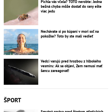
Pichla vás včela? TOTO nerobte: Jedna
bežná chyba môže dostať do rany ešte
viac jedu
Nechávate si po kúpaní v mori soľ na
pokožke? Toto by ste mali vedieť
Vedci varujú pred hrozbou z hlbokého
vesmíru: Ak sa objaví, Zem nemusí mať
šancu zareagovať!
ŠPORT
Smutná správa pred štartom atletických