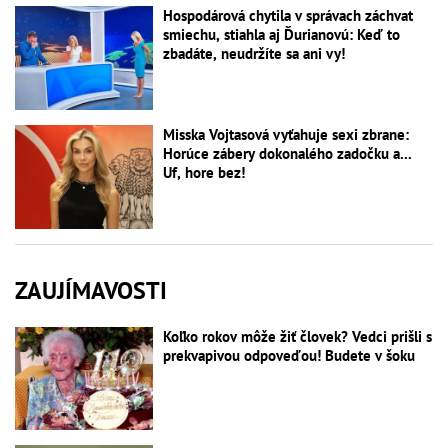
Hospodárová chytila v správach záchvat
smiechu, stiahla aj Ďurianovú: Keď to
zbadáte, neudržíte sa ani vy!
Misska Vojtasová vyťahuje sexi zbrane:
Horúce zábery dokonalého zadočku a...
Uf, hore bez!
ZAUJÍMAVOSTI
Koľko rokov môže žiť človek? Vedci prišli s
prekvapivou odpoveďou! Budete v šoku