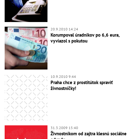
20.9.2010 14:24
Korumpoval úradníkov po 6,6 eura,
vyviazol s pokutou
10.9.2010 9:44
Praha chce z prostitútok spraviť
živnostníčky!
31.3.2009 15:40
Živnostníkom od zajtra klesnú sociálne