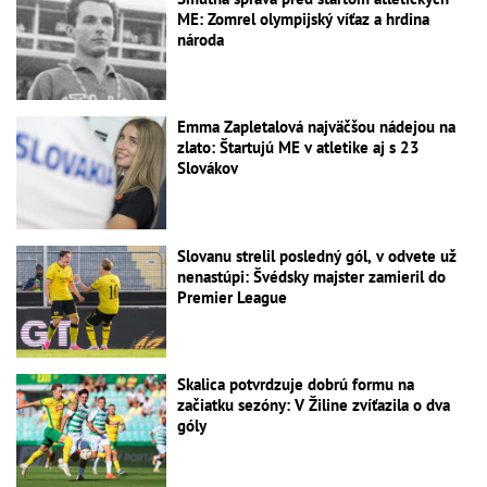
ME: Zomrel olympijský víťaz a hrdina
národa
Emma Zapletalová najväčšou nádejou na
zlato: Štartujú ME v atletike aj s 23
Slovákov
Slovanu strelil posledný gól, v odvete už
nenastúpi: Švédsky majster zamieril do
Premier League
Skalica potvrdzuje dobrú formu na
začiatku sezóny: V Žiline zvíťazila o dva
góly