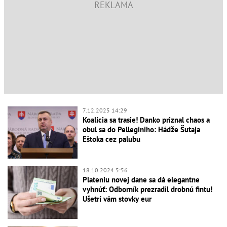
7.12.2025 14:29
Koalícia sa trasie! Danko priznal chaos a
obul sa do Pellegi­niho: Hádže Šutaja
Eštoka cez palubu
18.10.2024 5:56
Plateniu novej dane sa dá elegantne
vyhnúť: Odborník prezradil drobnú fintu!
Ušetrí vám stovky eur