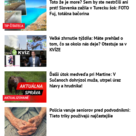
Toto že je more? Sem by ste nestrčili ani
prst! Slovenka zažila v Turecku šok: FOTO
Fuj, totálna bačorina
TIP ČITATEĽA
Veľké zhrnutie týždňa: Máte prehľad o
tom, čo sa okolo nás deje? Otestuje sa v
KVÍZE
Ďalší útok medveďa pri Martine: V
Sučanoch dohrýzol muža, utrpel úraz
hlavy a hrudníka!
AKTUALIZOVANÉ
Polícia varuje seniorov pred podvodníkmi:
Tieto triky používajú najčastejšie