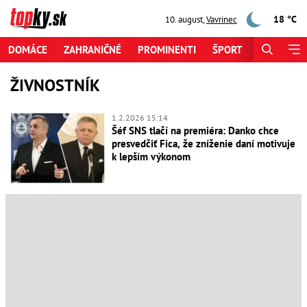
18 °C
10. august
,
Vavrinec
DOMÁCE
ZAHRANIČNÉ
PROMINENTI
ŠPORT
ZAUJÍMAV
ŽIVNOSTNÍK
1.2.2026 15:14
Šéf SNS tlačí na premiéra: Danko chce
presvedčiť Fica, že zníženie daní motivuje
k lepším výkonom