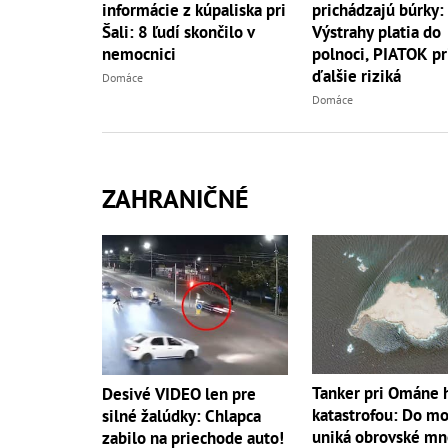
informácie z kúpaliska pri
prichádzajú búrky:
Šali: 8 ľudí skončilo v
Výstrahy platia do
nemocnici
polnoci, PIATOK pr
ďalšie riziká
Domáce
Domáce
ZAHRANIČNÉ
Tanker pri Ománe 
Desivé VIDEO len pre
katastrofou: Do mo
silné žalúdky: Chlapca
uniká obrovské mn
zabilo na priechode auto!