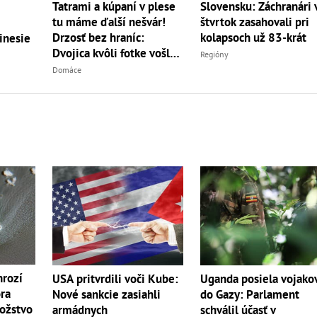
Tatrami a kúpaní v plese
Slovensku: Záchranári 
tu máme ďalší nešvár!
štvrtok zasahovali pri
Drzosť bez hraníc:
kolapsoch už 83-krát
inesie
Dvojica kvôli fotke vošla
Regióny
do...
Domáce
hrozí
USA pritvrdili voči Kube:
Uganda posiela vojako
ra
Nové sankcie zasiahli
do Gazy: Parlament
ožstvo
armádnych
schválil účasť v