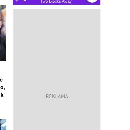
Two Blocks Away
ie
o,
ok