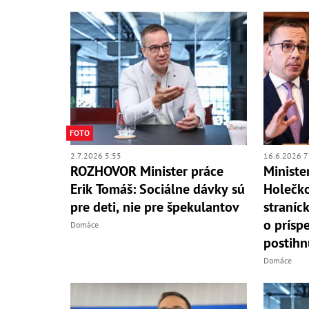
FOTO
2.7.2026 5:55
16.6.2026 7
ROZHOVOR Minister práce
Minister
Erik Tomáš: Sociálne dávky sú
Holečko
pre deti, nie pre špekulantov
straníc
o prísp
Domáce
postihn
Domáce