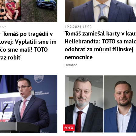
19.2.2024 18:00
1:21
Tomáš zamiešal karty v kau
r Tomáš po tragédii v
Hellebrandta: TOTO sa mal
ovej: Vyplatili sme im
odohrať za múrmi žilinskej
 čo sme mali! TOTO
nemocnice
raz robiť
Domáce
FOTO