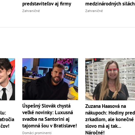
predstaviteľov aj firmy
medzinárodných silách
Zahraničné
Zahraničné
Úspešný Slovák chystá
Zuzana Haasová na
veľké novinky: Luxusná
lu:
nákupoch: Hodiny pre
svadba na Santorini aj
aťročia
zrkadlom, ale konečné
tajomná šou v Bratislave!
ičov!
slovo má aj tak...
Náročné!
Domáci prominenti