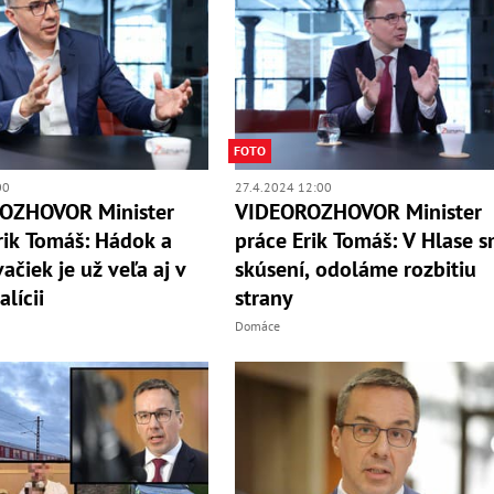
FOTO
00
27.4.2024 12:00
OZHOVOR Minister
VIDEOROZHOVOR Minister
rik Tomáš: Hádok a
práce Erik Tomáš: V Hlase 
ačiek je už veľa aj v
skúsení, odoláme rozbitiu
alícii
strany
Domáce