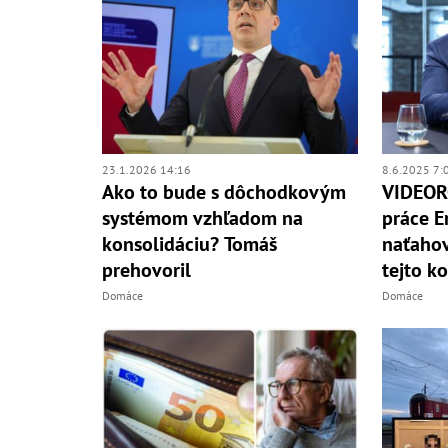
23.1.2026 14:16
8.6.2025 7:
Ako to bude s dôchodkovým
VIDEOR
systémom vzhľadom na
práce E
konsolidáciu? Tomáš
naťahov
prehovoril
tejto ko
Domáce
Domáce