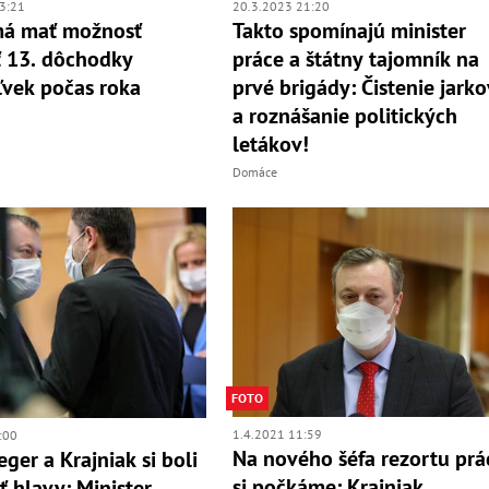
3:21
20.3.2023 21:20
má mať možnosť
Takto spomínajú minister
ť 13. dôchodky
práce a štátny tajomník na
vek počas roka
prvé brigády: Čistenie jarko
a roznášanie politických
letákov!
Domáce
FOTO
1.4.2021 11:59
:00
Na nového šéfa rezortu prá
ger a Krajniak si boli
si počkáme: Krajniak
ť hlavy: Minister