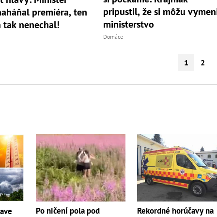
pripustil, že si môžu vymen
naháňal premiéra, ten
ministerstvo
n tak nenechal!
Domáce
1
2
Po ničení pola pod
Rekordné horúčavy na
čave