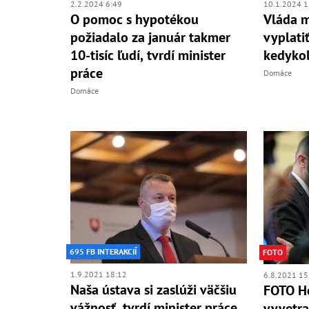
2.2.2024 6:49
10.1.2024 1
O pomoc s hypotékou
Vláda 
požiadalo za január takmer
vyplati
10-tisíc ľudí, tvrdí minister
kedykoľ
práce
Domáce
Domáce
695 FB INTERAKCIÍ
FOTO
1.9.2021 18:12
6.8.2021 15
Naša ústava si zaslúži väčšiu
FOTO He
vážnosť, tvrdí minister práce
vyvetra