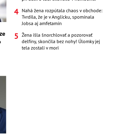
Nahá žena rozpútala chaos v obchode:
Tvrdila, že je v Anglicku, spomínala
Jobsa aj amfetamín
ze
Žena išla šnorchlovať a pozorovať
o
delfíny, skončila bez nohy! Úlomky jej
tela zostali v mori