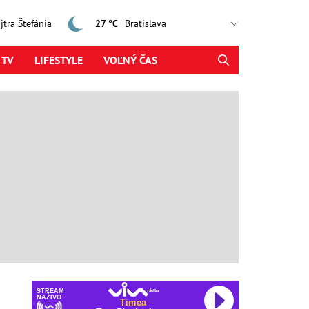
ajtra Štefánia
27 °C
 TV
LIFESTYLE
VOĽNÝ ČAS
STREAM
NAŽIVO
Timea