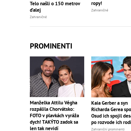
ropy!
Telo našli o 150 metrov
ďalej
Zahraničné
Zahraničné
PROMINENTI
Manželka Attilu Végha
Kaia Gerber a syn
rozpálila Chorvátsko:
Richarda Gerea spo
FOTO v plavkách vyráža
Osud ich spojil des
dych! TAKÝTO zadok sa
po rozvode ich rod
len tak nevidí
Zahraniční prominenti