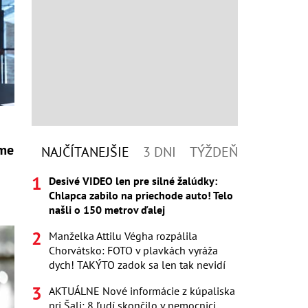
sme
NAJČÍTANEJŠIE
3 DNI
TÝŽDEŇ
Desivé VIDEO len pre silné žalúdky:
Chlapca zabilo na priechode auto! Telo
našli o 150 metrov ďalej
Manželka Attilu Végha rozpálila
Chorvátsko: FOTO v plavkách vyráža
dych! TAKÝTO zadok sa len tak nevidí
AKTUÁLNE Nové informácie z kúpaliska
pri Šali: 8 ľudí skončilo v nemocnici