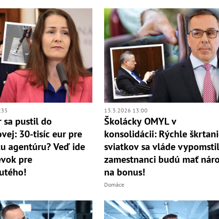
:35
13.3.2026 13:00
 sa pustil do
Školácky OMYL v
vej: 30-tisíc eur pre
konsolidácii: Rýchle škrtan
ku agentúru? Veď ide
sviatkov sa vláde vypomstil
evok pre
zamestnanci budú mať nár
utého!
na bonus!
Domáce