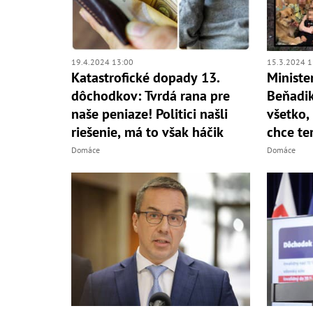
19.4.2024 13:00
15.3.2024 1
Katastrofické dopady 13.
Ministe
dôchodkov: Tvrdá rana pre
Beňadik
naše peniaze! Politici našli
všetko,
riešenie, má to však háčik
chce te
Domáce
Domáce