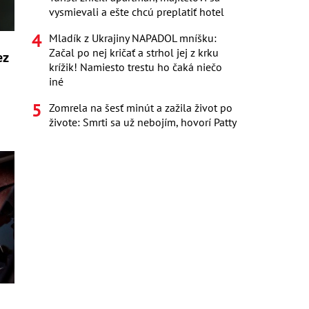
vysmievali a ešte chcú preplatiť hotel
Mladík z Ukrajiny NAPADOL mníšku:
Začal po nej kričať a strhol jej z krku
ez
krížik! Namiesto trestu ho čaká niečo
iné
Zomrela na šesť minút a zažila život po
živote: Smrti sa už nebojím, hovorí Patty