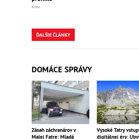
Krimi
ĎALŠIE ČLÁNKY
DOMÁCE SPRÁVY
Zásah záchranárov v
Vysoké Tatry vstup
Malej Fatre: Mladá
digitálnej éry: Uby