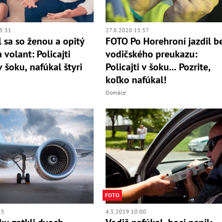
5:31
27.8.2020 15:57
 sa so ženou a opitý
FOTO Po Horehroní jazdil b
 volant: Policajti
vodičského preukazu:
v šoku, nafúkal štyri
Policajti v šoku... Pozrite,
koľko nafúkal!
Domáce
FOTO
15
4.5.2019 10:00