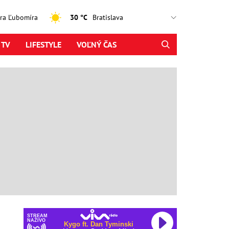
jtra Ľubomíra
30 °C
 TV
LIFESTYLE
VOĽNÝ ČAS
STREAM
NAŽIVO
Kygo ft. Dan Tyminski