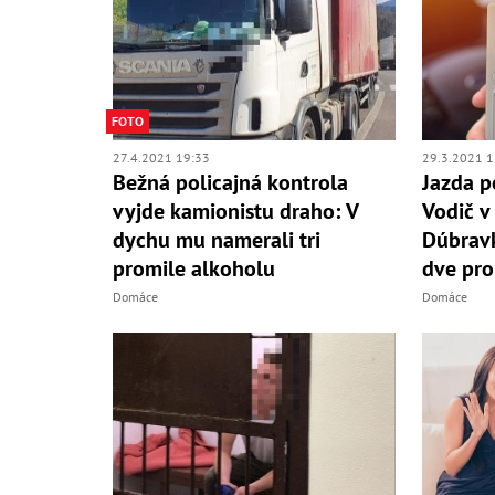
FOTO
27.4.2021 19:33
29.3.2021 1
Bežná policajná kontrola
Jazda p
vyjde kamionistu draho: V
Vodič v 
dychu mu namerali tri
Dúbravk
promile alkoholu
dve pro
Domáce
Domáce