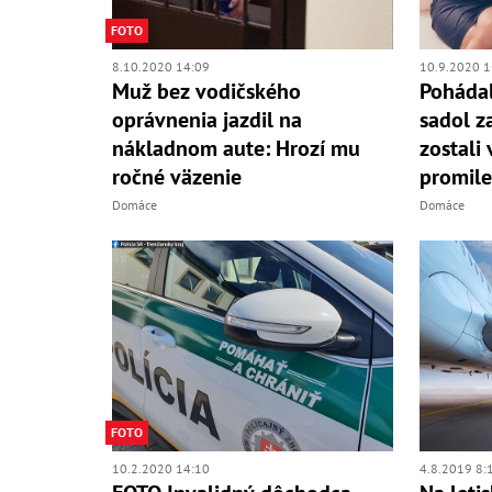
FOTO
8.10.2020 14:09
10.9.2020 1
Muž bez vodičského
Pohádal
oprávnenia jazdil na
sadol za
nákladnom aute: Hrozí mu
zostali 
ročné väzenie
promile
Domáce
Domáce
FOTO
10.2.2020 14:10
4.8.2019 8: