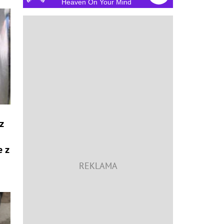
Heaven On Your Mind
 z
e z