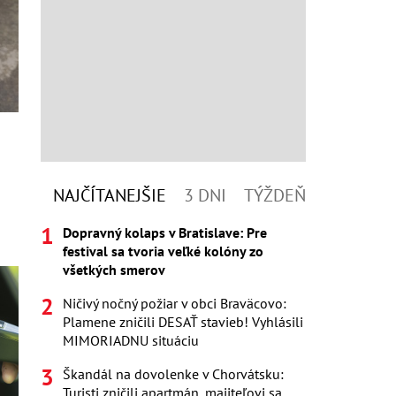
NAJČÍTANEJŠIE
3 DNI
TÝŽDEŇ
Dopravný kolaps v Bratislave: Pre
festival sa tvoria veľké kolóny zo
všetkých smerov
Ničivý nočný požiar v obci Braväcovo:
Plamene zničili DESAŤ stavieb! Vyhlásili
MIMORIADNU situáciu
Škandál na dovolenke v Chorvátsku:
Turisti zničili apartmán, majiteľovi sa