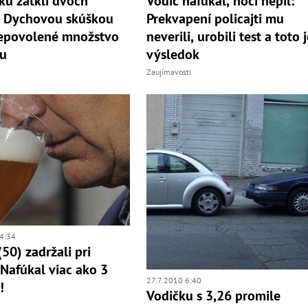
sku zatkli dvoch
Vodič nafúkal, hoci nepil:
: Dychovou skúškou
Prekvapení policajti mu
 nepovolené množstvo
neverili, urobili test a toto 
lu
výsledok
Zaujímavosti
4:34
50) zadržali pri
 Nafúkal viac ako 3
27.7.2010 6:40
!
Vodičku s 3,26 promile