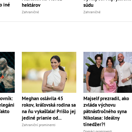
o iné
hektárov
súdu
Zahraničné
Zahraničné
ovník:
Meghan oslávila 45
Majself prezradil, ako
elegáni
rokov, kráľovská rodina sa
zvláda výchovu
Takto
na ňu vykašľala! Prišlo jej
pätnásťročného syna
jediné prianie od...
Nikolasa: Ideálny
tínedžer?!
Zahraniční prominenti
Domáci prominenti