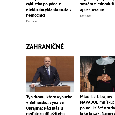
cyklistka po páde z
systém zjednoduší
elektrobicykla skončila v
aj cestovanie
nemocnici
Domáce
Domáce
ZAHRANIČNÉ
Mladík z Ukrajiny
Typ dronu, ktorý vybuchol
NAPADOL mníšku: 
v Bulharsku, využíva
po nej kričať a strh
Ukrajina: Pád hlásili
krku krížik! Namie
neďaleko dôležitého