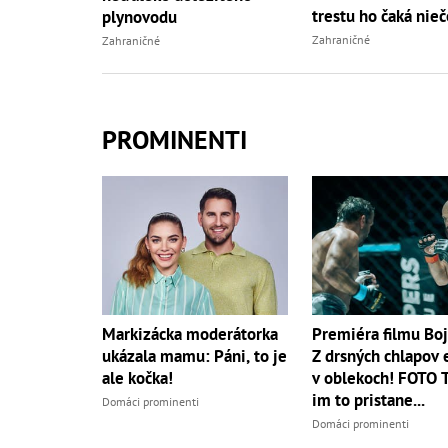
trestu ho čaká nieč
plynovodu
Zahraničné
Zahraničné
PROMINENTI
Markizácka moderátorka
Premiéra filmu Boj
ukázala mamu: Páni, to je
Z drsných chlapov 
ale kočka!
v oblekoch! FOTO 
im to pristane...
Domáci prominenti
Domáci prominenti