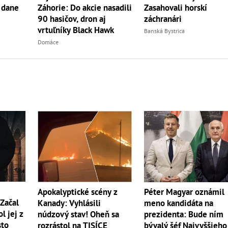
Záhorie: Do akcie nasadili
Zasahovali horskí
 dane
90 hasičov, dron aj
záchranári
vrtuľníky Black Hawk
Banská Bystrica
Domáce
Apokalyptické scény z
Péter Magyar oznámil
Začal
Kanady: Vyhlásili
meno kandidáta na
ol jej z
núdzový stav! Oheň sa
prezidenta: Bude ním
sto
rozrástol na TISÍCE
bývalý šéf Najvyššieho