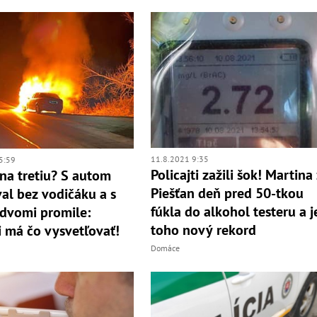
11.8.2021 9:35
5:59
Policajti zažili šok! Martina
na tretiu? S autom
Piešťan deň pred 50-tkou
al bez vodičáku a s
fúkla do alkohol testeru a j
dvomi promile:
toho nový rekord
 má čo vysvetľovať!
Domáce