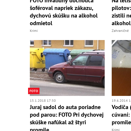
FOTO Invalidný dôchodca
Na leti
šoféroval napriek zákazu,
pilotov
dychovú skúšku na alkohol
zistili
odmietol
alkoho
Krimi
Zahraničné
FOTO
15.1.2018 17:50
19.6.2014 1
Juraj sadol do auta poriadne
Vodiča (
pod parou: FOTO Pri dychovej
cúvaní:
skúške nafúkal až štyri
promile
promile
Krimi