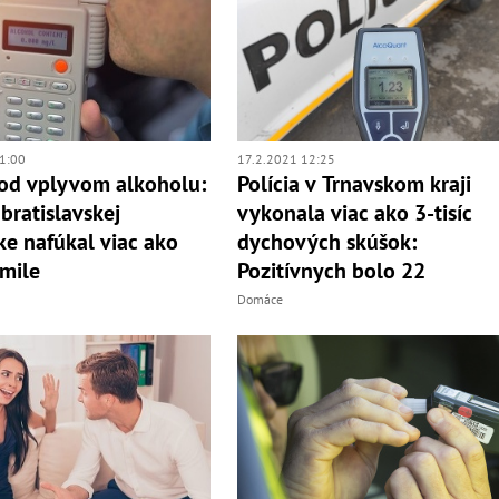
1:00
17.2.2021 12:25
od vplyvom alkoholu:
Polícia v Trnavskom kraji
bratislavskej
vykonala viac ako 3-tisíc
e nafúkal viac ako
dychových skúšok:
mile
Pozitívnych bolo 22
Domáce