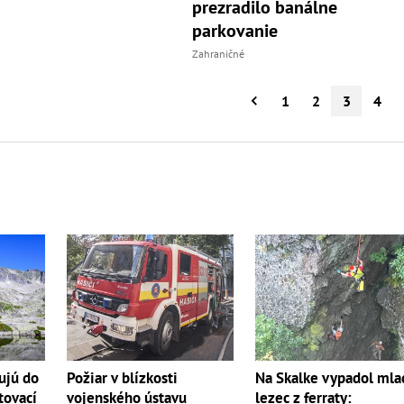
prezradilo banálne
parkovanie
Zahraničné
1
2
3
4
Požiar v blízkosti
Na Skalke vypadol mla
ujú do
vojenského ústavu
lezec z ferraty:
tovací