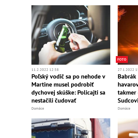
FOTO
11.2.2022 12:58
27.1.2022 1
Poľský vodič sa po nehode v
Babrák 
Martine musel podrobiť
havarov
dychovej skúške: Policajti sa
takmer 
nestačili čudovať
Sudcovi
Domáce
Domáce