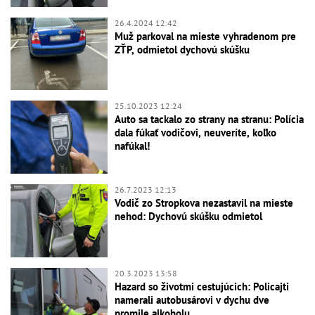
26.4.2024 12:42
Muž parkoval na mieste vyhradenom pre
ZŤP, odmietol dychovú skúšku
25.10.2023 12:24
Auto sa tackalo zo strany na stranu: Polícia
dala fúkať vodičovi, neuveríte, koľko
nafúkal!
26.7.2023 12:13
Vodič zo Stropkova nezastavil na mieste
nehod: Dychovú skúšku odmietol
20.3.2023 13:58
Hazard so životmi cestujúcich: Policajti
namerali autobusárovi v dychu dve
promile alkoholu