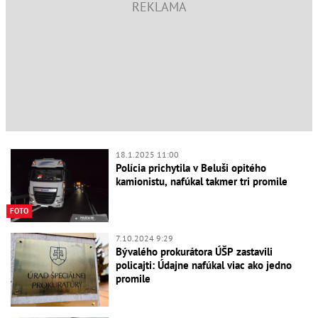
18.1.2025 11:00
Polícia prichytila v Beluši opitého
kamionistu, nafúkal takmer tri promile
FOTO
7.10.2024 9:29
Bývalého prokurátora ÚŠP zastavili
policajti: Údajne nafúkal viac ako jedno
promile