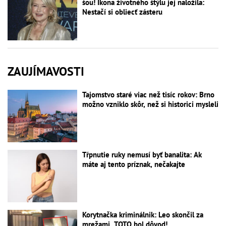
šou! Ikona životného štýlu jej naložila:
Nestačí si obliecť zásteru
ZAUJÍMAVOSTI
Tajomstvo staré viac než tisíc rokov: Brno
možno vzniklo skôr, než si historici mysleli
Tŕpnutie ruky nemusí byť banalita: Ak
máte aj tento príznak, nečakajte
Korytnačka kriminálnik: Leo skončil za
mrežami, TOTO bol dôvod!