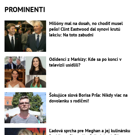
PROMINENTI
Milióny mal na dosah, no chodiť musel
pešo! Clint Eastwood dal synovi krutú
lekciu: Na toto zabudni
Odídenci z Markízy: Kde sa po konci v
televízii usídlili?
Šokujúce slová Borisa Prša: Nikdy viac na
dovolenku s rodičmi!
Ľadová sprcha pre Meghan a jej kulinársku