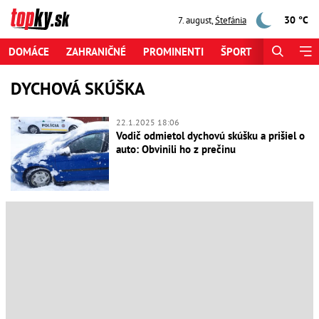
30 °C
7. august
,
Štefánia
DOMÁCE
ZAHRANIČNÉ
PROMINENTI
ŠPORT
ZAUJÍMAV
DYCHOVÁ SKÚŠKA
22.1.2025 18:06
Vodič odmietol dychovú skúšku a prišiel o
auto: Obvinili ho z prečinu