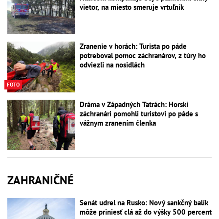
vietor, na miesto smeruje vrtuľník
Zranenie v horách: Turista po páde
potreboval pomoc záchranárov, z túry ho
odviezli na nosidlách
FOTO
Dráma v Západných Tatrách: Horskí
záchranári pomohli turistovi po páde s
vážnym zranením členka
ZAHRANIČNÉ
Senát udrel na Rusko: Nový sankčný balík
môže priniesť clá až do výšky 500 percent