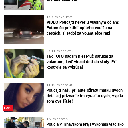
13.3.2023 14:59
VIDEO Policajti neverili vlastným očiam:
Potom čo pristihli opitého vodiča na
cestách, si sadol za volant ešte raz!
23.11.2022 12:17
Tak TOTO hádam nie! Muž nafúkal za
volantom, keď viezol deti do školy: Pri
kontrole sa vykrúcal
11.10.2022 9:30
Policajti našli pri aute ožratú matku dvoch
detí: Jej priznanie im vyrazilo dych, vypila
som dve fľaše!
FOTO
1.9.2022 9:15
Polícia v Trnavskom kraji vykonala viac ako