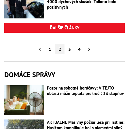
4000 dychových skúšok: Toľkoto bolo
pozitívnych
ĎALŠIE ČLÁNKY
1
2
3
4
DOMÁCE SPRÁVY
Pozor na sobotné horúčavy: V TEJTO
oblasti môže teplota prekročiť 33 stupňov
AKTUÁLNE Masívny požiar lesa pri Trstíne:
Hasičom komplikuje boj s plameňmi silný