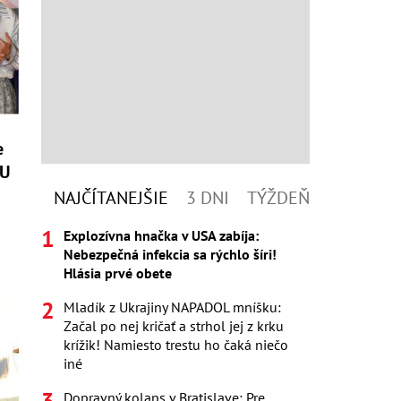
e
OU
NAJČÍTANEJŠIE
3 DNI
TÝŽDEŇ
Explozívna hnačka v USA zabíja:
Nebezpečná infekcia sa rýchlo šíri!
Hlásia prvé obete
Mladík z Ukrajiny NAPADOL mníšku:
Začal po nej kričať a strhol jej z krku
krížik! Namiesto trestu ho čaká niečo
iné
Dopravný kolaps v Bratislave: Pre