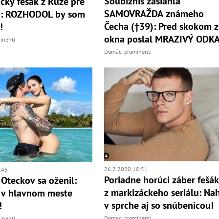
Šoubiznis zasiahla
cky fešák z Ruže pre
SAMOVRAŽDA známeho
u: ROZHODOL by som
Čecha (†39): Pred skokom z
!
okna poslal MRAZIVÝ ODKA
inenti
Domáci prominenti
26.2.2020 18:51
:45
Poriadne horúci záber fešá
 Oteckov sa oženil:
z markizáckeho seriálu: Na
 v hlavnom meste
v sprche aj so snúbenicou!
!
Domáci prominenti
inenti