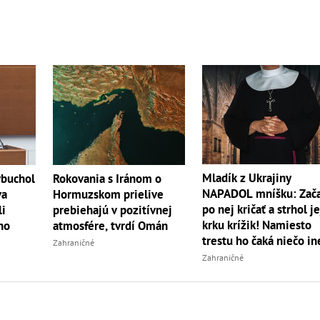
Mladík z Ukrajiny
ybuchol
Rokovania s Iránom o
NAPADOL mníšku: Zač
va
Hormuzskom prielive
po nej kričať a strhol je
li
prebiehajú v pozitívnej
krku krížik! Namiesto
ho
atmosfére, tvrdí Omán
trestu ho čaká niečo in
Zahraničné
Zahraničné