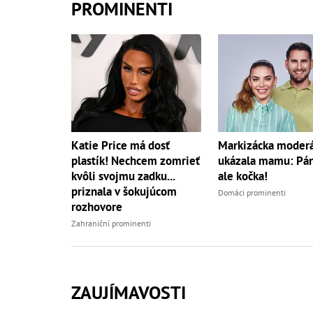
PROMINENTI
Katie Price má dosť
Markizácka moderá
plastík! Nechcem zomrieť
ukázala mamu: Páni
kvôli svojmu zadku...
ale kočka!
priznala v šokujúcom
Domáci prominenti
rozhovore
Zahraniční prominenti
ZAUJÍMAVOSTI