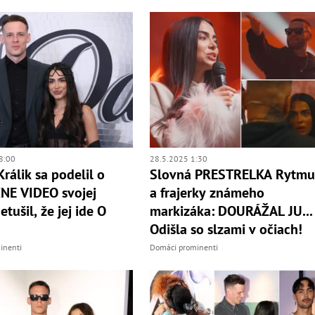
8:00
28.5.2025 1:30
Králik sa podelil o
Slovná PRESTRELKA Rytmu
NE VIDEO svojej
a frajerky známeho
etušil, že jej ide O
markizáka: DOURÁŽAL JU...
Odišla so slzami v očiach!
inenti
Domáci prominenti