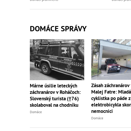
DOMÁCE SPRÁVY
Zásah záchranárov 
Márne úsilie leteckých
Malej Fatre: Mladá
záchranárov v Roháčoch:
cyklistka po páde z
Slovenský turista (†76)
elektrobicykla skon
skolaboval na chodníku
nemocnici
Domáce
Domáce