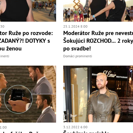
:30
25.1.2024 8:00
or Ruže po rozvode:
Moderátor Ruže pre nevest
ZADANÝ?! DOTYKY s
Šokujúci ROZCHOD... 2 rok
ou ženou
po svadbe!
inenti
Domáci prominenti
3.12.2022 6:00
1:00