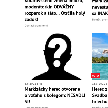
Kolárovského zmena imidžu,
Markizá
moderátorkin ODVÁŽNY
nevest
rozparok a táto... Otrčila holý
sa INAK
zadok!
Domáci prom
Domáci prominenti
FOTO
6.6.2022 5:45
13.5.2022 5
Markizácky herec otvorene
Herec z
o vzťahu s kolegom: NESADLI
Svadba
SI!
hriechu
Domáci prominenti
Domáci prom