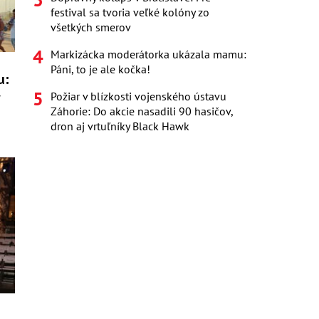
festival sa tvoria veľké kolóny zo
všetkých smerov
Markizácka moderátorka ukázala mamu:
Páni, to je ale kočka!
u:
y
Požiar v blízkosti vojenského ústavu
Záhorie: Do akcie nasadili 90 hasičov,
dron aj vrtuľníky Black Hawk