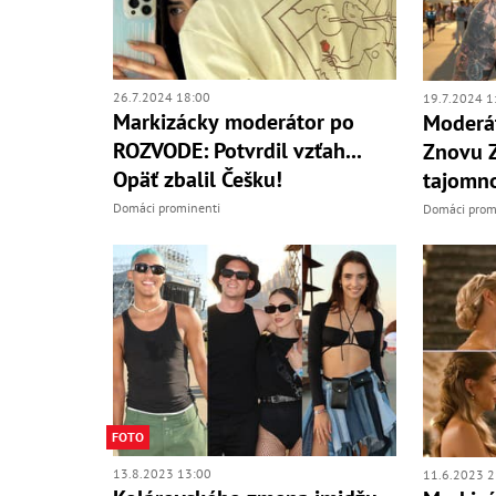
26.7.2024 18:00
19.7.2024 1
Markizácky moderátor po
Moderát
ROZVODE: Potvrdil vzťah...
Znovu 
Opäť zbalil Češku!
tajomn
Domáci prominenti
Domáci prom
FOTO
13.8.2023 13:00
11.6.2023 2