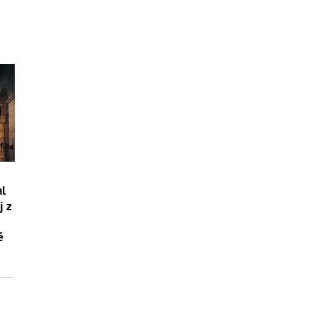
al
j z
é