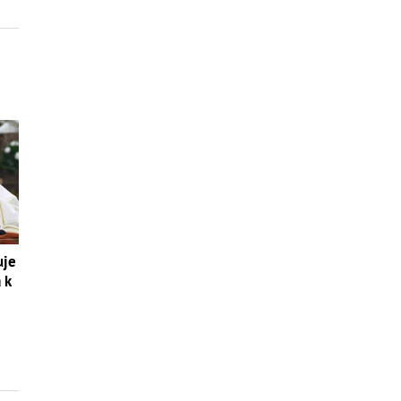
uje
 k