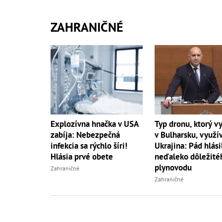
ZAHRANIČNÉ
Explozívna hnačka v USA
Typ dronu, ktorý v
zabíja: Nebezpečná
v Bulharsku, využí
infekcia sa rýchlo šíri!
Ukrajina: Pád hlási
Hlásia prvé obete
neďaleko dôležité
plynovodu
Zahraničné
Zahraničné