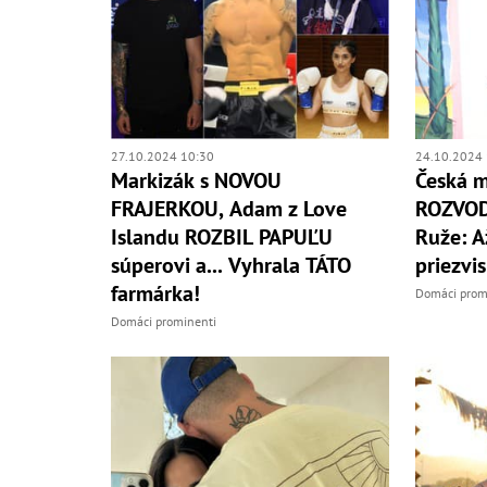
27.10.2024 10:30
24.10.2024 
Markizák s NOVOU
Česká m
FRAJERKOU, Adam z Love
ROZVOD
Islandu ROZBIL PAPUĽU
Ruže: A
súperovi a... Vyhrala TÁTO
priezvi
farmárka!
Domáci prom
Domáci prominenti