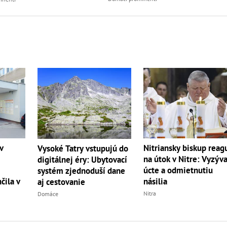
v
Nitriansky biskup reag
Vysoké Tatry vstupujú do
na útok v Nitre: Vyzýva
digitálnej éry: Ubytovací
úcte a odmietnutiu
systém zjednoduší dane
čila v
násilia
aj cestovanie
Nitra
Domáce