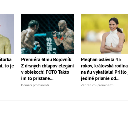
torka
Premiéra filmu Bojovník:
Meghan oslávila 45
, to je
Z drsných chlapov elegáni
rokov, kráľovská rodina
v oblekoch! FOTO Takto
na ňu vykašľala! Prišlo 
im to pristane...
jediné prianie od...
Domáci prominenti
Zahraniční prominenti