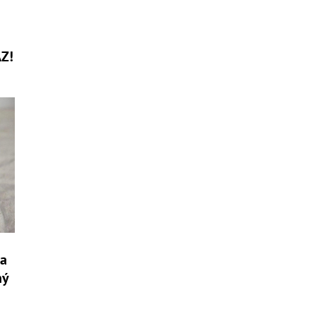
Z!
ka
hý