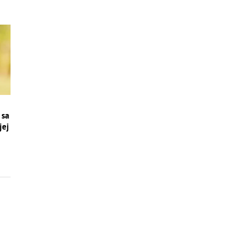
 sa
jej