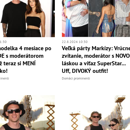
1:30
22.8.2024 10:30
odelka 4 mesiace po
Veľká párty Markízy: Vrúcn
E s moderátorom
zvítanie, moderátor s NOV
ž teraz si MENÍ
láskou a víťaz SuperStar...
sko!
Uff, DIVOKÝ outfit!
inenti
Domáci prominenti