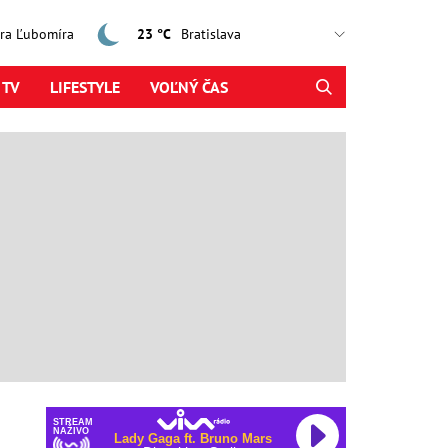
jtra Ľubomíra
23 °C
 TV
LIFESTYLE
VOĽNÝ ČAS
STREAM
NAŽIVO
Lady Gaga ft. Bruno Mars