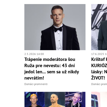
2.5.2026 14:00
17.6.2025 1
Trápenie moderátora šou
Krištof 
Ruža pre nevestu: 43 dní
KURIÓZ
jedol len... sem sa už nikdy
lásky: N
nevrátim!
ŽIVOT!
Domáci prominenti
Domáci prom