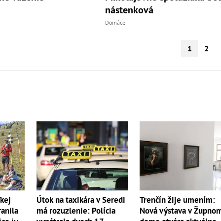
nástenková
Domáce
1
2
ľkej
Trenčín žije umením:
Útok na taxikára v Seredi
ranila
Nová výstava v Župno
má rozuzlenie: Polícia