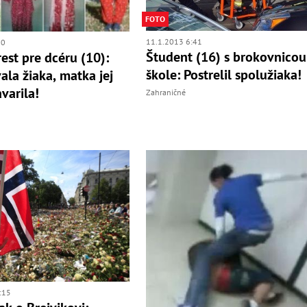
FOTO
11.1.2013 6:41
00
Študent (16) s brokovnicou
rest pre dcéru (10):
škole: Postrelil spolužiaka!
ala žiaka, matka jej
varila!
Zahraničné
:15