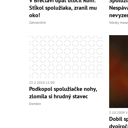
V Břeclavi opäť útočil Róm:
Spoluži
Stĺkol spolužiaka, zranil mu
Nespáva
oko!
nevyze
Zahraničné
Nórsky masa
25.2.2010 12:00
Podkopol spolužiačke nohy,
zlomila si hrudný stavec
Domáce
2.10.2009 1
Dobil s
dvojroč