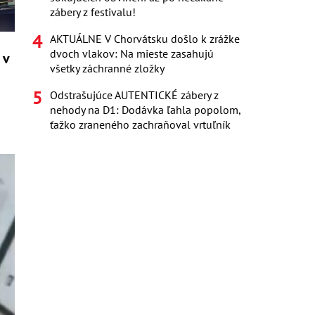
zábery z festivalu!
AKTUÁLNE V Chorvátsku došlo k zrážke
dvoch vlakov: Na mieste zasahujú
 v
všetky záchranné zložky
Odstrašujúce AUTENTICKÉ zábery z
nehody na D1: Dodávka ľahla popolom,
ťažko zraneného zachraňoval vrtuľník