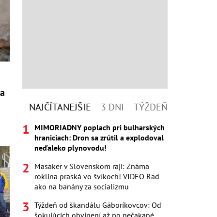
la
NAJČÍTANEJŠIE
3 DNI
TÝŽDEŇ
MIMORIADNY poplach pri bulharských
hraniciach: Dron sa zrútil a explodoval
neďaleko plynovodu!
Masaker v Slovenskom raji: Známa
roklina praská vo švíkoch! VIDEO Rad
ako na banány za socializmu
Týždeň od škandálu Gáboríkovcov: Od
šokujúcich obvinení až po nečakané