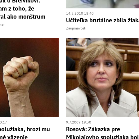
ak o Breivikovi:
m z toho, že
14.5.2010 18:40
ral ako monštrum
Učiteľka brutálne zbila žiak
ker
Zaujímavosti
0:17
9.7.2009 19:30
polužiaka, hrozí mu
Rosová: Zákazka pre
né väzenie
Mikolajovho spolužiaka bo