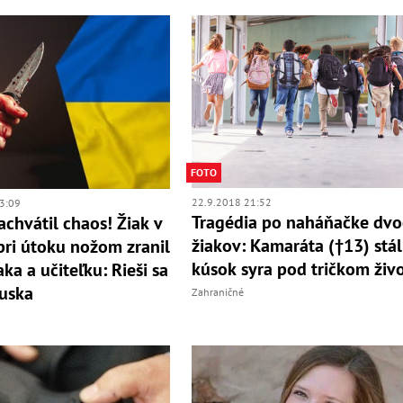
FOTO
22.9.2018 21:52
3:09
Tragédia po naháňačke dv
achvátil chaos! Žiak v
žiakov: Kamaráta (†13) stál
pri útoku nožom zranil
kúsok syra pod tričkom živ
ka a učiteľku: Rieši sa
uska
Zahraničné