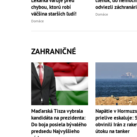
Lekárka varuje pred
členok, do nemocni
chybou, ktorú robí
odviezli záchranári
väčšina starších ľudí!
Domáce
Domáce
ZAHRANIČNÉ
Maďarská Tisza vybrala
Napätie v Hormuz
kandidáta na prezidenta:
prielive eskaluje: 
Do boja posiela bývalého
obvinili Irán z rak
predsedu Najvyššieho
útoku na tanker