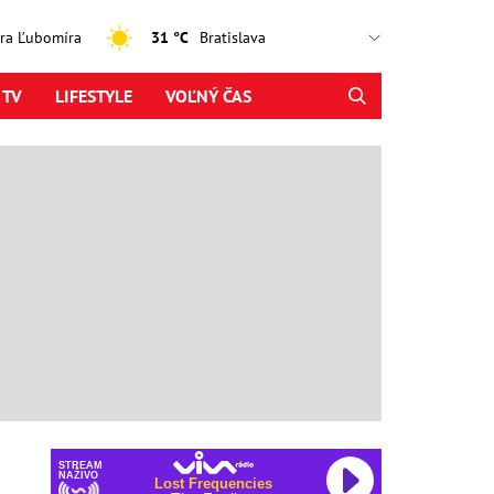
jtra Ľubomíra
31 °C
 TV
LIFESTYLE
VOĽNÝ ČAS
STREAM
NAŽIVO
Lost Frequencies