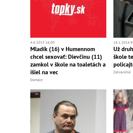
4.6.2015 16:00
18.1.2014 8
Mladík (16) v Humennom
Už druh
chcel sexovať: Dievčinu (11)
škole t
zamkol v škole na toaletách a
policaj
išiel na vec
Zahraničné
Domáce