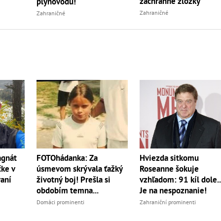
záchranné zložky
plynovodu!
Zahraničné
Zahraničné
agnát
Hviezda sitkomu
FOTOhádanka: Za
čke v
Roseanne šokuje
úsmevom skrývala ťažký
aní
vzhľadom: 91 kíl dole..
životný boj! Prešla si
Je na nespoznanie!
obdobím temna...
Zahraniční prominenti
Domáci prominenti