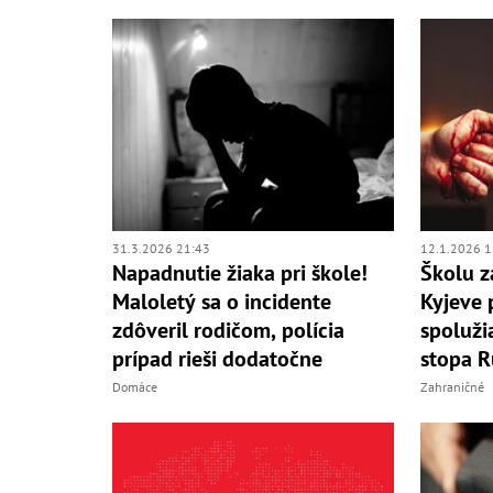
31.3.2026 21:43
12.1.2026 1
Napadnutie žiaka pri škole!
Školu z
Maloletý sa o incidente
Kyjeve 
zdôveril rodičom, polícia
spolužia
prípad rieši dodatočne
stopa R
Domáce
Zahraničné