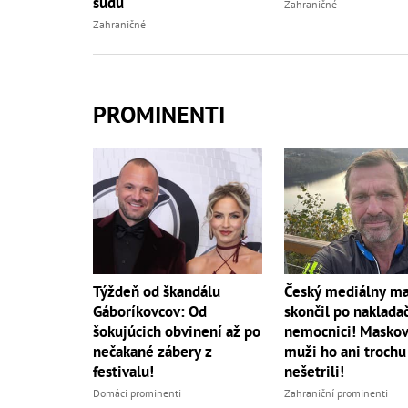
súdu
Zahraničné
Zahraničné
PROMINENTI
Český mediálny m
Týždeň od škandálu
skončil po naklada
Gáboríkovcov: Od
nemocnici! Maskov
šokujúcich obvinení až po
muži ho ani trochu
nečakané zábery z
nešetrili!
festivalu!
Zahraniční prominenti
Domáci prominenti