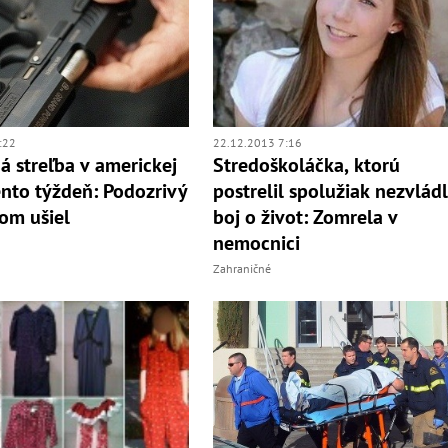
:22
22.12.2013 7:16
á streľba v americkej
Stredoškoláčka, ktorú
ento týždeň: Podozrivý
postrelil spolužiak nezvlád
tom ušiel
boj o život: Zomrela v
nemocnici
Zahraničné