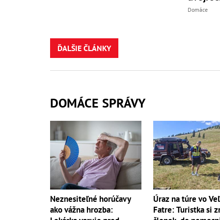
Domáce
ĎALŠIE ČLÁNKY
DOMÁCE SPRÁVY
Neznesiteľné horúčavy
Úraz na túre vo Ve
ako vážna hrozba:
Fatre: Turistka si z