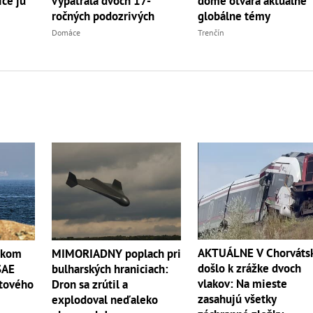
ce ju
dome otvára aktuálne
vypátrala dvoch 17-
globálne témy
ročných podozrivých
Trenčín
Domáce
AKTUÁLNE V Chorváts
skom
MIMORIADNY poplach pri
došlo k zrážke dvoch
SAE
bulharských hraniciach:
vlakov: Na mieste
etového
Dron sa zrútil a
zasahujú všetky
explodoval neďaleko