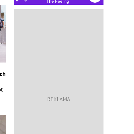
The Feeling
och
ot