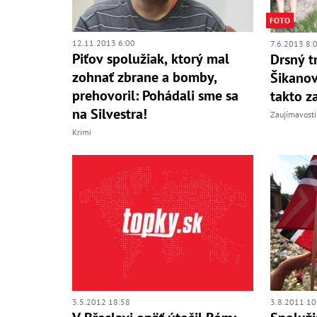
FOTO
12.11.2013 6:00
7.6.2013 8:
Piťov spolužiak, ktorý mal
Drsný t
zohnať zbrane a bomby,
Šikanov
prehovoril: Pohádali sme sa
takto za
na Silvestra!
Zaujímavosti
Krimi
3.5.2012 18:58
3.8.2011 10