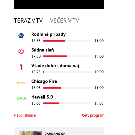
TERAZ V TV
VEČER V TV
Rodinné prípady
17:55
19:00
Súdna sieň
17:50
19:00
Všade dobre, doma naj
18:25
19:00
Chicago Fire
18:05
19:00
Hawaii 5.0
18:05
19:05
Navoľ stanice
Celý program
ZAHRANIČNÉ