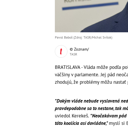
Pavol Baboš (Zdroj: TASR/Michal Svítok)
© Zoznam/
TASR
BRATISLAVA - Vláda môže podľa pol
väčšiny v parlamente. Jej pád neoča
zhodujú, že problémy môžu nastať p
"Dokým vláde nebude vyslovená nedôve
pravdepodobne sa to nestane, tak mô
uviedol Kerekeš.
"Neočakávam pád v
táto koalícia asi dovládne,"
myslí si 