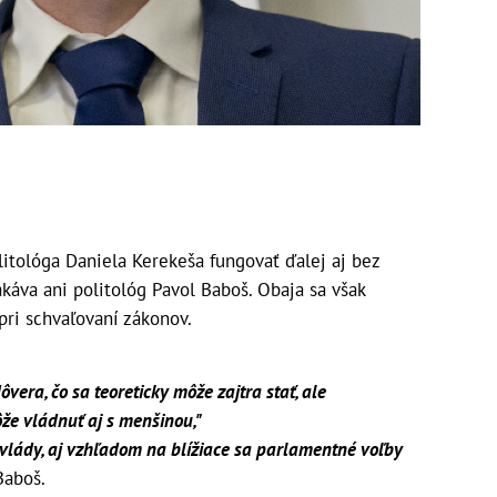
itológa Daniela Kerekeša fungovať ďalej aj bez
káva ani politológ Pavol Baboš. Obaja sa však
ri schvaľovaní zákonov.
ra, čo sa teoreticky môže zajtra stať, ale
že vládnuť aj s menšinou,"
lády, aj vzhľadom na blížiace sa parlamentné voľby
Baboš.