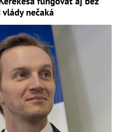
Kerekeša fungovať aj bez
 vlády nečaká