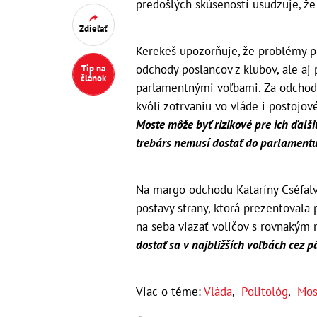
predošlých skúseností usudzuje, že
Zdieľať
Kerekeš upozorňuje, že problémy p
odchody poslancov z klubov, ale aj
Tip na
článok
parlamentnými voľbami. Za odchod
kvôli zotrvaniu vo vláde i postojov
Moste môže byť rizikové pre ich ďalši
trebárs nemusí dostať do parlamentu
Na margo odchodu Kataríny Cséfalv
postavy strany, ktorá prezentoval
na seba viazať voličov s rovnakým 
dostať sa v najbližších voľbách cez p
Viac o téme:
Vláda
,
Politológ
,
Mos