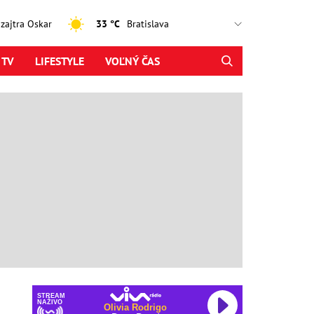
, zajtra Oskar
33 °C
 TV
LIFESTYLE
VOĽNÝ ČAS
STREAM
NAŽIVO
Olivia Rodrigo