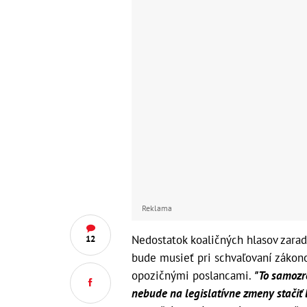
Reklama
Nedostatok koaličných hlasov zara
12
bude musieť pri schvaľovaní zákon
opozičnými poslancami.
"To samozr
nebude na legislatívne zmeny stačiť l