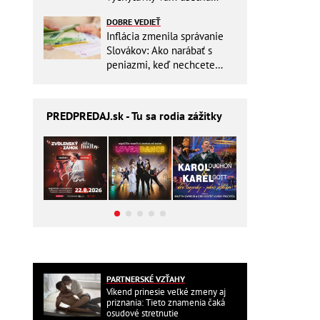
miesto v batohu!
DOBRE VEDIEŤ
Inflácia zmenila správanie
Slovákov: Ako narábať s
peniazmi, keď nechcete
zbytočne riskovať?
PREDPREDAJ
.sk - Tu sa rodia zážitky
PARTNERSKÉ VZŤAHY
Víkend prinesie veľké zmeny aj
priznania: Tieto znamenia čaká
osudové stretnutie