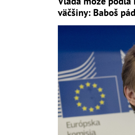
Vláda môže podľa 
väčšiny: Baboš pád