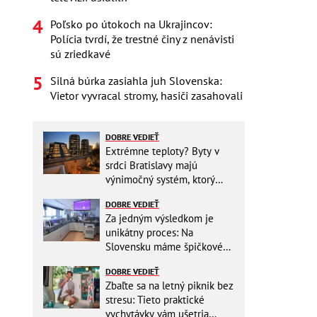
Poľsko po útokoch na Ukrajincov:
Polícia tvrdí, že trestné činy z nenávisti
sú zriedkavé
Silná búrka zasiahla juh Slovenska:
Vietor vyvracal stromy, hasiči zasahovali
DOBRE VEDIEŤ
Extrémne teploty? Byty v
srdci Bratislavy majú
výnimočný systém, ktorý
ešte aj šetrí náklady
DOBRE VEDIEŤ
Za jedným výsledkom je
unikátny proces: Na
Slovensku máme špičkové
pracovisko
DOBRE VEDIEŤ
Zbaľte sa na letný piknik bez
stresu: Tieto praktické
vychytávky vám ušetria