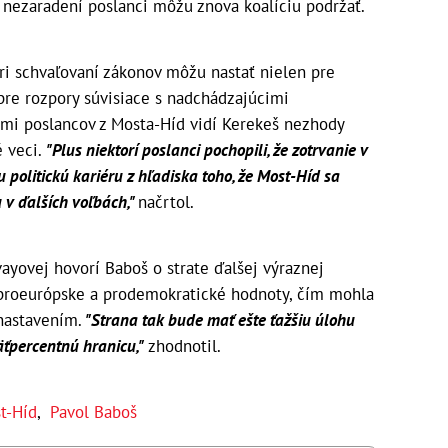
 nezaradení poslanci môžu znova koalíciu podržať.
ri schvaľovaní zákonov môžu nastať nielen pre
 pre rozpory súvisiace s nadchádzajúcimi
mi poslancov z Mosta-Híd vidí Kerekeš nezhody
é veci.
"Plus niektorí poslanci pochopili, že zotrvanie v
u politickú kariéru z hľadiska toho, že Most-Híd sa
 v ďalších voľbách,"
načrtol.
ayovej hovorí Baboš o strate ďalšej výraznej
a proeurópske a prodemokratické hodnoty, čím mohla
nastavením.
"Strana tak bude mať ešte ťažšiu úlohu
äťpercentnú hranicu,"
zhodnotil.
t-Híd
,
Pavol Baboš