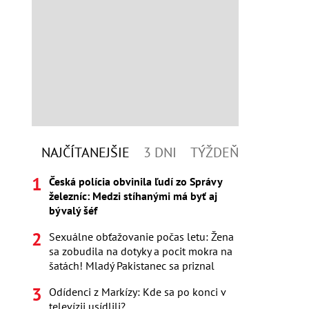
NAJČÍTANEJŠIE
3 DNI
TÝŽDEŇ
Česká polícia obvinila ľudí zo Správy
železníc: Medzi stíhanými má byť aj
bývalý šéf
Sexuálne obťažovanie počas letu: Žena
sa zobudila na dotyky a pocit mokra na
šatách! Mladý Pakistanec sa priznal
Odídenci z Markízy: Kde sa po konci v
televízii usídlili?