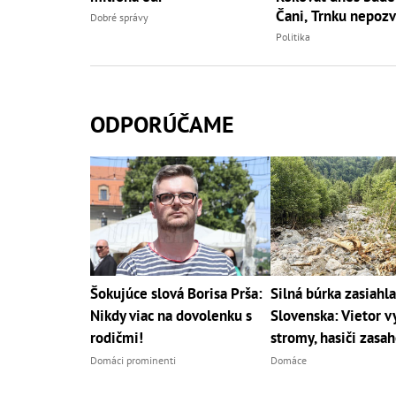
Čani, Trnku nepozv
Dobré správy
Politika
ODPORÚČAME
Šokujúce slová Borisa Prša:
Silná búrka zasiahla
Nikdy viac na dovolenku s
Slovenska: Vietor v
rodičmi!
stromy, hasiči zasah
Domáci prominenti
Domáce