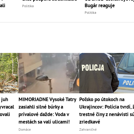
ali
Bugár reaguje
Politika
Politika
 juh
MIMORIADNE Vysoké Tatry
Poľsko po útokoch na
yvracal
zasiahli silné búrky a
Ukrajincov: Polícia tvrdí, 
ovali
prívalové dažde: Voda v
trestné činy z nenávisti s
mestách sa valí ulicami!
zriedkavé
Domáce
Zahraničné