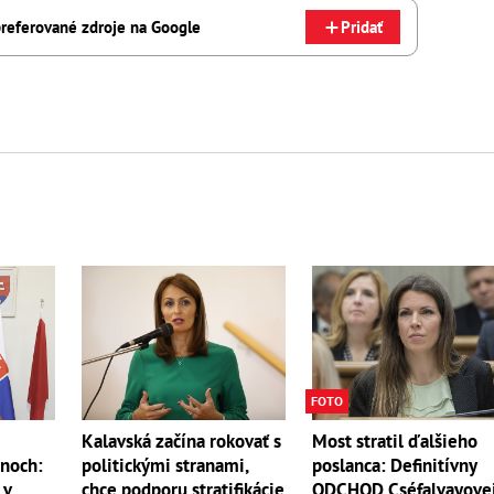
referované zdroje na Google
Pridať
FOTO
Kalavská začína rokovať s
Most stratil ďalšieho
ónoch:
politickými stranami,
poslanca: Definitívny
 v
chce podporu stratifikácie
ODCHOD Cséfalvayovej