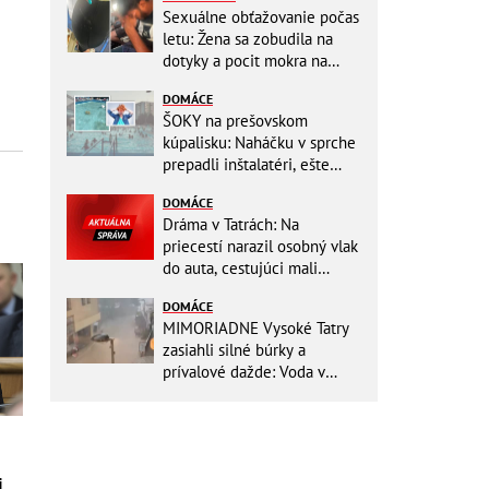
Sexuálne obťažovanie počas
letu: Žena sa zobudila na
dotyky a pocit mokra na
šatách! Mladý Pakistanec sa
DOMÁCE
priznal
ŠOKY na prešovskom
kúpalisku: Naháčku v sprche
prepadli inštalatéri, ešte
väčšia hrôza číhala v
DOMÁCE
BAZÉNE
Dráma v Tatrách: Na
priecestí narazil osobný vlak
do auta, cestujúci mali
obrovské šťastie
DOMÁCE
MIMORIADNE Vysoké Tatry
zasiahli silné búrky a
prívalové dažde: Voda v
mestách sa valí ulicami!
,