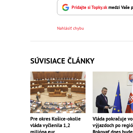
Pridajte si Topky.sk
medzi Vaše p
Nahlásiť chybu
SÚVISIACE ČLÁNKY
Pre okres Košice-okolie
Vláda pokračuje vo
vláda vyčlenila 1,2
výjazdoch po regi
milióna eur
Rokovať dnes bude