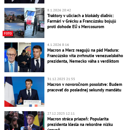
8.1.2026 20:42
Traktory v uliciach a blokády diaľnic:
Farmári v Grécku a Francúzsku bojujú
proti dohode EÚ s Mercosurom
FOTO
4.1.2026 8:16
Macron a Merz reagujú na pád Madura:
Francúzsko víta zvrhnutie venezuelského
prezidenta, Nemecko váha s verdiktom
31.12.2025 21:55
Macron v novoročnom posolstve: Budem
pracovať do poslednej sekundy mandátu
27.12.2025 12:11
Macron stráca priazeň: Popularita
prezidenta klesla na rekordne nízku
úroveň