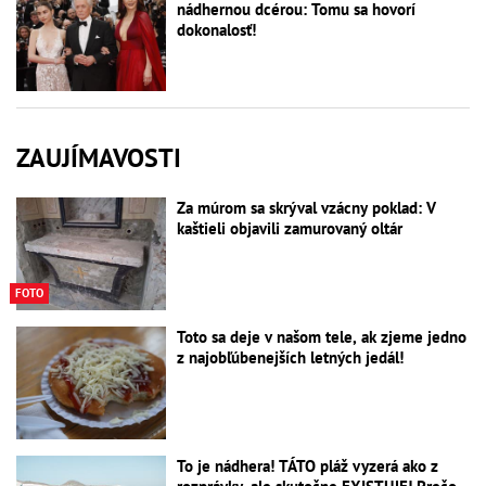
nádhernou dcérou: Tomu sa hovorí
dokonalosť!
ZAUJÍMAVOSTI
Za múrom sa skrýval vzácny poklad: V
kaštieli objavili zamurovaný oltár
FOTO
Toto sa deje v našom tele, ak zjeme jedno
z najobľúbenejších letných jedál!
To je nádhera! TÁTO pláž vyzerá ako z