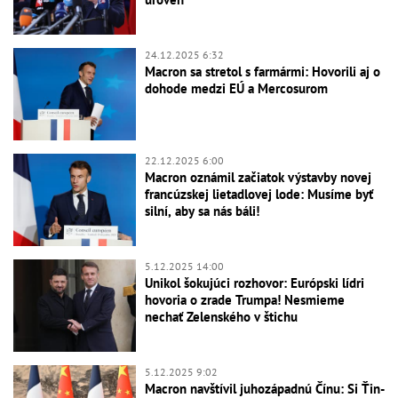
24.12.2025 6:32
Macron sa stretol s farmármi: Hovorili aj o
dohode medzi EÚ a Mercosurom
22.12.2025 6:00
Macron oznámil začiatok výstavby novej
francúzskej lietadlovej lode: Musíme byť
silní, aby sa nás báli!
5.12.2025 14:00
Unikol šokujúci rozhovor: Európski lídri
hovoria o zrade Trumpa! Nesmieme
nechať Zelenského v štichu
5.12.2025 9:02
Macron navštívil juhozápadnú Čínu: Si Ťin-