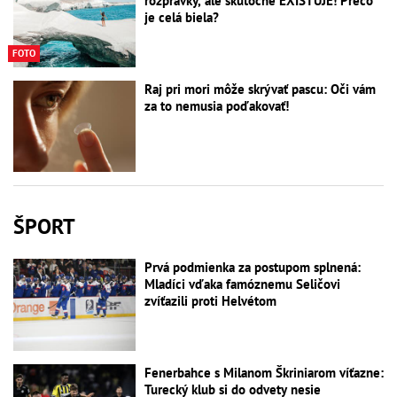
rozprávky, ale skutočne EXISTUJE! Prečo
je celá biela?
FOTO
Raj pri mori môže skrývať pascu: Oči vám
za to nemusia poďakovať!
ŠPORT
Prvá podmienka za postupom splnená:
Mladíci vďaka famóznemu Seličovi
zvíťazili proti Helvétom
Fenerbahce s Milanom Škriniarom víťazne:
Turecký klub si do odvety nesie