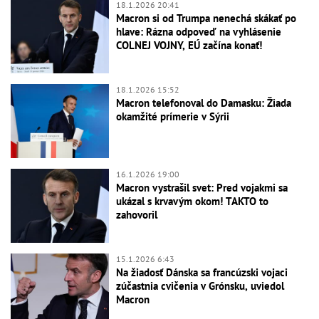
18.1.2026 20:41
Macron si od Trumpa nenechá skákať po
hlave: Rázna odpoveď na vyhlásenie
COLNEJ VOJNY, EÚ začína konať!
18.1.2026 15:52
Macron telefonoval do Damasku: Žiada
okamžité prímerie v Sýrii
16.1.2026 19:00
Macron vystrašil svet: Pred vojakmi sa
ukázal s krvavým okom! TAKTO to
zahovoril
15.1.2026 6:43
Na žiadosť Dánska sa francúzski vojaci
zúčastnia cvičenia v Grónsku, uviedol
Macron