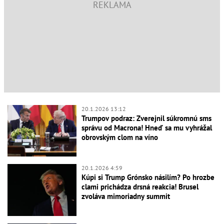
20.1.2026 13:12
Trumpov podraz: Zverejnil súkromnú sms
správu od Macrona! Hneď sa mu vyhrážal
obrovským clom na víno
20.1.2026 4:59
Kúpi si Trump Grónsko násilím? Po hrozbe
clami prichádza drsná reakcia! Brusel
zvoláva mimoriadny summit