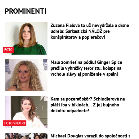
PROMINENTI
Zuzana Fialová to už nevydržala a drsne
udrela: Sarkastická NÁLOŽ pre
konšpirátorov a popieračov!
FOTO
Mala zomrieť na pódiu! Ginger Spice
prežila vyhrážky teroristu, kolaps na
vrchole slávy aj poníženie v spálni
Kam sa pozerať skôr? Schindlerová na
pláži iba v bikinách... Z jej bujného
dekoltu odpadnete!
FOTO VNÚTRI
Michael Douglas vyrazil do spoločnosti s