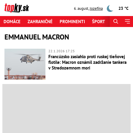
23 °C
6. august
,
Jozefína
DOMÁCE
ZAHRANIČNÉ
PROMINENTI
ŠPORT
ZAUJÍMAV
EMMANUEL MACRON
22.1.2026 17:25
Francúzsko zasiahlo proti ruskej tieňovej
flotile: Macron oznámil zadržanie tankera
v Stredozemnom mori