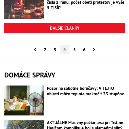
čísla z Iránu, počet obetí protestov je vyše
5-TISÍC!
ĎALŠIE ČLÁNKY
2
3
4
5
6
DOMÁCE SPRÁVY
Pozor na sobotné horúčavy: V TEJTO
oblasti môže teplota prekročiť 33 stupňov
AKTUÁLNE Masívny požiar lesa pri Trstíne:
Hasičom komplikuje boj s plameňmi silný