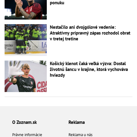
ponuku
Nestačilo ani dvojgólové vedenie:
Atraktívny prípravný zápas rozhodol obrat
v tretej tretine
Košický klenot čaká veľká výzva: Dostal
životnú šancu v krajine, ktorá vychováva
hviezdy
O Zoznam.sk
Reklama
Právne informácie
Reklama u nás