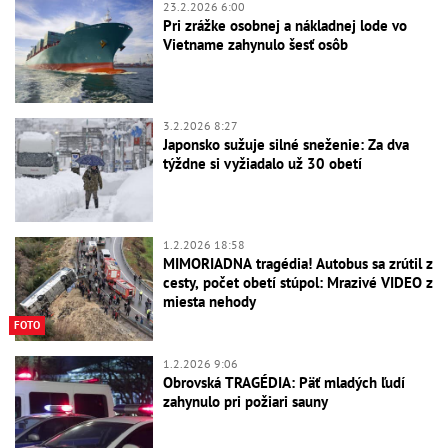
23.2.2026 6:00
Pri zrážke osobnej a nákladnej lode vo
Vietname zahynulo šesť osôb
3.2.2026 8:27
Japonsko sužuje silné sneženie: Za dva
týždne si vyžiadalo už 30 obetí
1.2.2026 18:58
MIMORIADNA tragédia! Autobus sa zrútil z
cesty, počet obetí stúpol: Mrazivé VIDEO z
miesta nehody
FOTO
1.2.2026 9:06
Obrovská TRAGÉDIA: Päť mladých ľudí
zahynulo pri požiari sauny