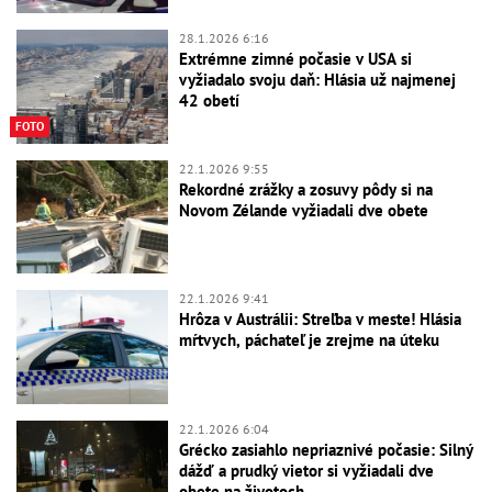
28.1.2026 6:16
Extrémne zimné počasie v USA si
vyžiadalo svoju daň: Hlásia už najmenej
42 obetí
FOTO
22.1.2026 9:55
Rekordné zrážky a zosuvy pôdy si na
Novom Zélande vyžiadali dve obete
22.1.2026 9:41
Hrôza v Austrálii: Streľba v meste! Hlásia
mŕtvych, páchateľ je zrejme na úteku
22.1.2026 6:04
Grécko zasiahlo nepriaznivé počasie: Silný
dážď a prudký vietor si vyžiadali dve
obete na životoch