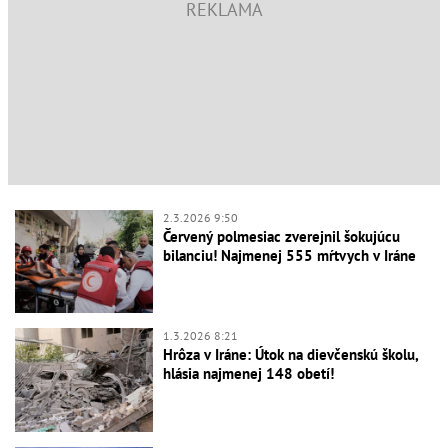
2.3.2026 9:50
Červený polmesiac zverejnil šokujúcu
bilanciu! Najmenej 555 mŕtvych v Iráne
1.3.2026 8:21
Hrôza v Iráne: Útok na dievčenskú školu,
hlásia najmenej 148 obetí!