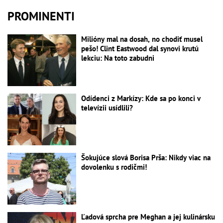
PROMINENTI
Milióny mal na dosah, no chodiť musel
pešo! Clint Eastwood dal synovi krutú
lekciu: Na toto zabudni
Odídenci z Markízy: Kde sa po konci v
televízii usídlili?
Šokujúce slová Borisa Prša: Nikdy viac na
dovolenku s rodičmi!
Ľadová sprcha pre Meghan a jej kulinársku