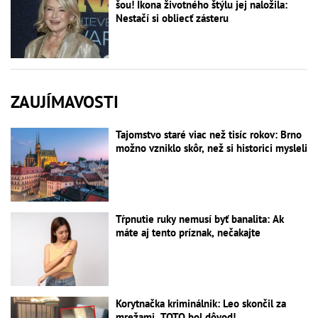
šou! Ikona životného štýlu jej naložila:
Nestačí si obliecť zásteru
ZAUJÍMAVOSTI
Tajomstvo staré viac než tisíc rokov: Brno
možno vzniklo skôr, než si historici mysleli
Tŕpnutie ruky nemusí byť banalita: Ak
máte aj tento príznak, nečakajte
Korytnačka kriminálnik: Leo skončil za
mrežami, TOTO bol dôvod!