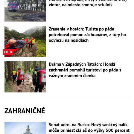
vietor, na miesto smeruje vrtuľník
Zranenie v horách: Turista po páde
potreboval pomoc záchranárov, z túry ho
odviezli na nosidlách
FOTO
Dráma v Západných Tatrách: Horskí
záchranári pomohli turistovi po páde s
vážnym zranením členka
ZAHRANIČNÉ
Senát udrel na Rusko: Nový sankčný balík
môže priniesť clá až do výšky 500 percent