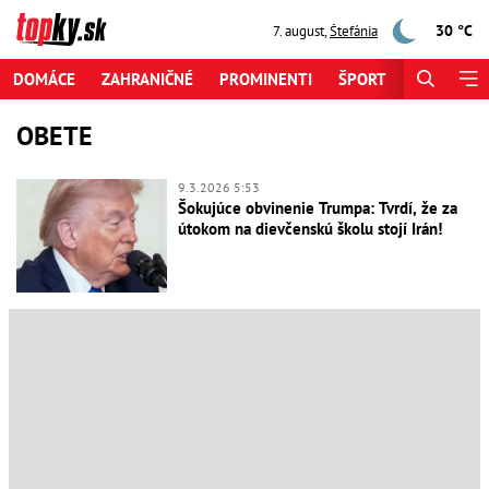
30 °C
7. august
,
Štefánia
DOMÁCE
ZAHRANIČNÉ
PROMINENTI
ŠPORT
ZAUJÍMAV
OBETE
9.3.2026 5:53
Šokujúce obvinenie Trumpa: Tvrdí, že za
útokom na dievčenskú školu stojí Irán!