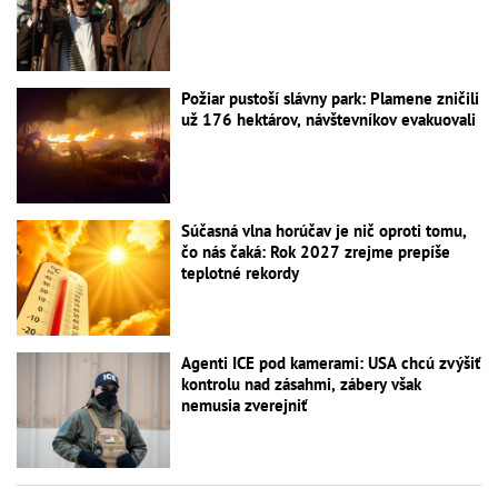
Požiar pustoší slávny park: Plamene zničili
už 176 hektárov, návštevníkov evakuovali
Súčasná vlna horúčav je nič oproti tomu,
čo nás čaká: Rok 2027 zrejme prepíše
teplotné rekordy
Agenti ICE pod kamerami: USA chcú zvýšiť
kontrolu nad zásahmi, zábery však
nemusia zverejniť