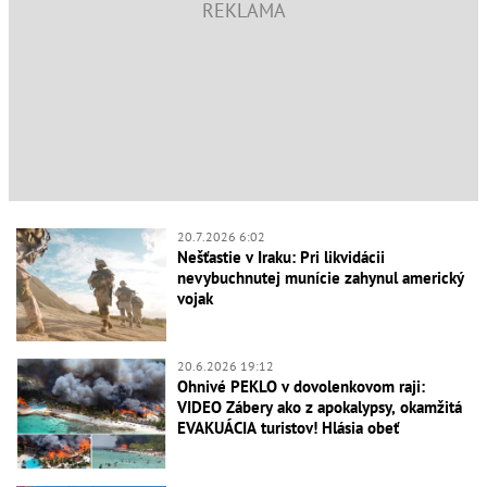
20.7.2026 6:02
Nešťastie v Iraku: Pri likvidácii
nevybuchnutej munície zahynul americký
vojak
20.6.2026 19:12
Ohnivé PEKLO v dovolenkovom raji:
VIDEO Zábery ako z apokalypsy, okamžitá
EVAKUÁCIA turistov! Hlásia obeť