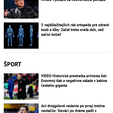
5 najdôležitejších rád ortopéda pre zdravé
kosti a kĺby: Začať treba oveľa skôr, než
začnú bolieť
ŠPORT
VIDEO Historická prestrelka priniesla šok:
Enormný tlak a negatívna nálada v kabíne
českého giganta
Ani dvojgólové vedenie po prvej tretine
nestačilo: Slováci po dráme padli s