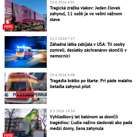
20.6.2026 6:01
Tragická zrážka vlakov: Jeden človek
zahynul, 11 osôb je vo veľmi vážnom
stave
FOTO
21.5.2026 7:17
Záhadná látka zabíjala v USA: Tri osoby
zomreli, desiatky záchranárov skončili v
nemocnici
29.4.2026 8:08
Tragédia krátko po štarte: Pri páde malého
lietadla zahynul pilot
9.3.2026 19:59
Vyhliadkový let balónom sa skončil
tragédiou: Ľudia naživo sledovali ako padá
medzi domy, žena zahynula
FOTO