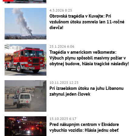
4.3.2026 8:25
Obrovská tragédia v Kuvajte: Pri
vzdušnom útoku zomrelo len 11-ročné
dievča!
25.1.2026 6:06
Tragédia v americkom veľkomeste:
Výbuch plynu spôsobil masívny požiar v
obytnej budove, hlásia tragické následky!
10.11.2025 12:25
Pri izraelskom útoku na juhu Libanonu
zahynul jeden človek
15.10.2025 6:17
Pred nákupným centrom v Ekvádore
vybuchlo vozidlo: Hlásia jednu obeť