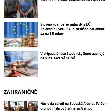
Slovensko si berie miliardy z EÚ:
Splácanie úveru SAFE sa môže natiahnuť
až na 55 rokov
V prípade únosu študentky Sone zaznejú
na súde záverečné reči
ZAHRANIČNÉ
Húsíovia udreli na Saudskú Arábiu: Terčom
dronov mala byť rafinéria Aramco