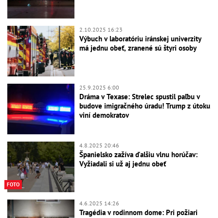
2.10.2025 16:23
Výbuch v laboratóriu iránskej univerzity
má jednu obeť, zranené sú štyri osoby
25.9.2025 6:00
Dráma v Texase: Strelec spustil paľbu v
budove imigračného úradu! Trump z útoku
viní demokratov
4.8.2025 20:46
Španielsko zažíva ďalšiu vlnu horúčav:
Vyžiadali si už aj jednu obeť
FOTO
4.6.2025 14:26
Tragédia v rodinnom dome: Pri požiari