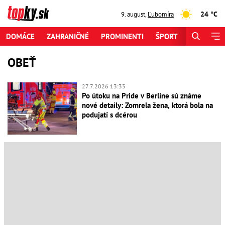
24 °C
9. august
,
Ľubomíra
DOMÁCE
ZAHRANIČNÉ
PROMINENTI
ŠPORT
ZAUJÍMAV
OBEŤ
27.7.2026 13:33
Po útoku na Pride v Berlíne sú známe
nové detaily: Zomrela žena, ktorá bola na
podujatí s dcérou