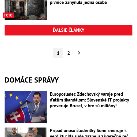
pivnice zahynula jedna osoba
FOTO
ĎALŠIE ČLÁNKY
1
2
DOMÁCE SPRÁVY
Europoslanec Zdechovský varuje pred
ďalším škandálom: Slovenské IT projekty
preveruje Brusel, v hre sú milióny!
Prípad únosu študentky Sone smeruje k
verdiktu: Na súde zaznejú záverečné reči