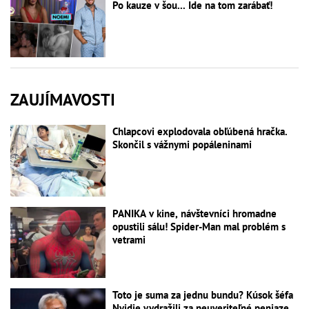
Po kauze v šou... Ide na tom zarábať!
ZAUJÍMAVOSTI
Chlapcovi explodovala obľúbená hračka.
Skončil s vážnymi popáleninami
PANIKA v kine, návštevníci hromadne
opustili sálu! Spider-Man mal problém s
vetrami
Toto je suma za jednu bundu? Kúsok šéfa
Nvidie vydražili za neuveriteľné peniaze