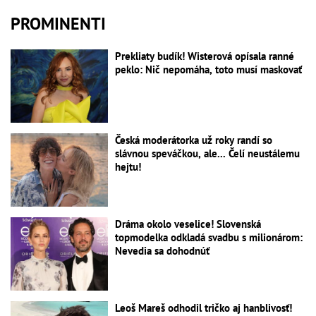
PROMINENTI
Prekliaty budík! Wisterová opísala ranné
peklo: Nič nepomáha, toto musí maskovať
Česká moderátorka už roky randí so
slávnou speváčkou, ale... Čelí neustálemu
hejtu!
Dráma okolo veselice! Slovenská
topmodelka odkladá svadbu s milionárom:
Nevedia sa dohodnúť
Leoš Mareš odhodil tričko aj hanblivosť!