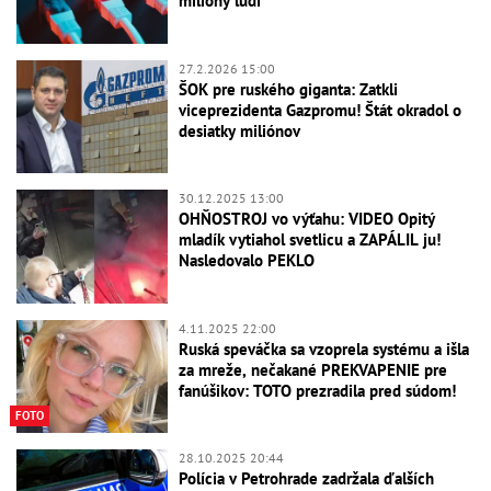
milióny ľudí
27.2.2026 15:00
ŠOK pre ruského giganta: Zatkli
viceprezidenta Gazpromu! Štát okradol o
desiatky miliónov
30.12.2025 13:00
OHŇOSTROJ vo výťahu: VIDEO Opitý
mladík vytiahol svetlicu a ZAPÁLIL ju!
Nasledovalo PEKLO
4.11.2025 22:00
Ruská speváčka sa vzoprela systému a išla
za mreže, nečakané PREKVAPENIE pre
fanúšikov: TOTO prezradila pred súdom!
FOTO
28.10.2025 20:44
Polícia v Petrohrade zadržala ďalších