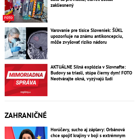
zakliesnený
FOTO
Varovanie pre tisíce Sloveniek: ŠÚKL
upozorňuje na známu antikoncepciu,
môže zvyšovať riziko nádoru
AKTUÁLNE Silná explózia v Slovnafte:
Budovy sa triasli, stúpa čierny dym! FOTO
Neotvárajte okná, vyzývajú ľudí
ZAHRANIČNÉ
Horúčavy, sucho aj záplavy: Orbánová
chce spojiť krajiny v boji s extrémnym