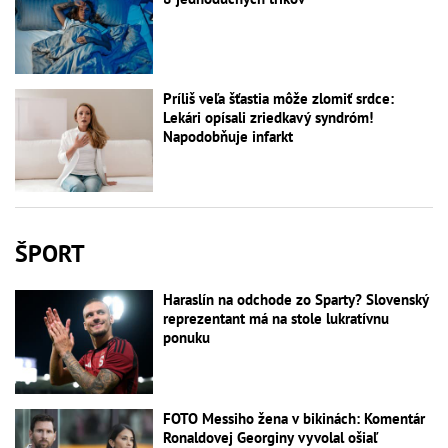
Príliš veľa šťastia môže zlomiť srdce:
Lekári opísali zriedkavý syndróm!
Napodobňuje infarkt
ŠPORT
Haraslín na odchode zo Sparty? Slovenský
reprezentant má na stole lukratívnu
ponuku
FOTO Messiho žena v bikinách: Komentár
Ronaldovej Georginy vyvolal ošiaľ