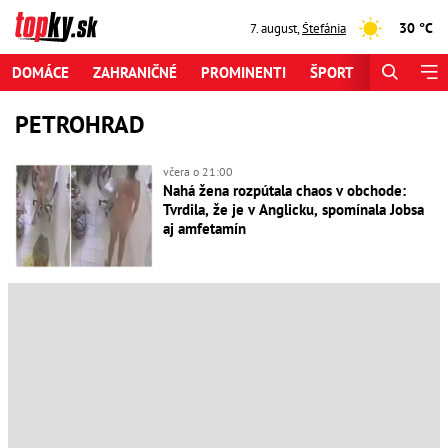
30 °C
7. august
,
Štefánia
DOMÁCE
ZAHRANIČNÉ
PROMINENTI
ŠPORT
ZAUJÍMAV
PETROHRAD
včera o 21:00
Nahá žena rozpútala chaos v obchode:
Tvrdila, že je v Anglicku, spomínala Jobsa
aj amfetamín