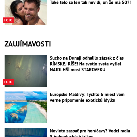
Také telo sa len tak nevidí, on že má 50?!
FOTO
ZAUJÍMAVOSTI
Sucho na Dunaji odhalilo zázrak z čias
RÍMSKEJ RÍŠE! Na svetlo sveta vyšiel
NAJDLHŠÍ most STAROVEKU
FOTO
Európske Maldivy: Týchto 6 miest vám
verne pripomenie exotickú idylku
Neviete zaspať pre horúčavy? Vedci radia
8 jednoduchých trikov