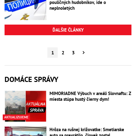
pouličných hudobníkov, ide o
neplnoletých
ĎALŠIE ČLÁNKY
1
2
3
DOMÁCE SPRÁVY
MIMORIADNE Výbuch v areáli Slovnaftu: Z
miesta stúpa hustý čierny dym!
AKTUALIZUJEME
Hrôza na rušnej križovatke: Smetiarske
auto sa prevrátilo, človek zostal