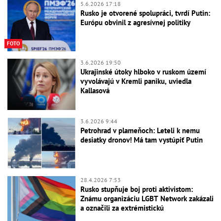
5.6.2026 17:18
Rusko je otvorené spolupráci, tvrdí Putin:
Európu obvinil z agresívnej politiky
FOTO
3.6.2026 19:50
Ukrajinské útoky hlboko v ruskom území
vyvolávajú v Kremli paniku, uviedla
Kallasová
3.6.2026 9:44
Petrohrad v plameňoch: Leteli k nemu
desiatky dronov! Má tam vystúpiť Putin
28.4.2026 7:53
Rusko stupňuje boj proti aktivistom:
Známu organizáciu LGBT Network zakázali
a označili za extrémistickú