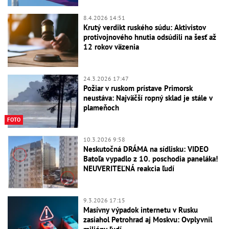
8.4.2026 14:51
Krutý verdikt ruského súdu: Aktivistov
protivojnového hnutia odsúdili na šesť až
12 rokov väzenia
24.3.2026 17:47
Požiar v ruskom prístave Primorsk
neustáva: Najväčší ropný sklad je stále v
plameňoch
FOTO
10.3.2026 9:58
Neskutočná DRÁMA na sídlisku: VIDEO
Batoľa vypadlo z 10. poschodia paneláka!
NEUVERITEĽNÁ reakcia ľudí
9.3.2026 17:15
Masívny výpadok internetu v Rusku
zasiahol Petrohrad aj Moskvu: Ovplyvnil