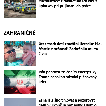
Michaloviec: Prokuratúra ich viní z
úplatkov pri prijímaní do práce
ZAHRANIČNÉ
Otec troch detí zmeškal lietadlo: Mal
šťastie v nešťastí! Zachránilo mu to
život
Irán pohrozil zničením energetiky!
Trump napokon odvolal plánovaný
úder
Žena išla šnorchlovať a pozorovať
delfíny, skončila bez nohy! Úlomky