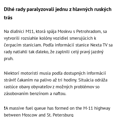
Dlhé rady paralyzovali jednu z hlavných ruských
trás
Na diaľnici M11, ktorá spája Moskvu s Petrohradom, sa
vytvorili rozsiahle kolóny vozidiel smerujúcich k
čerpacím staniciam. Podľa informácií stanice Nexta TV sa
rady natiahli tak ďaleko, že zaplnili celý pravý jazdný
pruh.
Niektorí motoristi musia podľa dostupných informácií
stráviť čakaním na palivo až tri hodiny. Situácia odráža
rastúce obavy obyvateľov z možných problémov so
zásobovaním benzínom a naftou.
❗️A massive fuel queue has formed on the M-11 highway
between Moscow and St. Petersburg