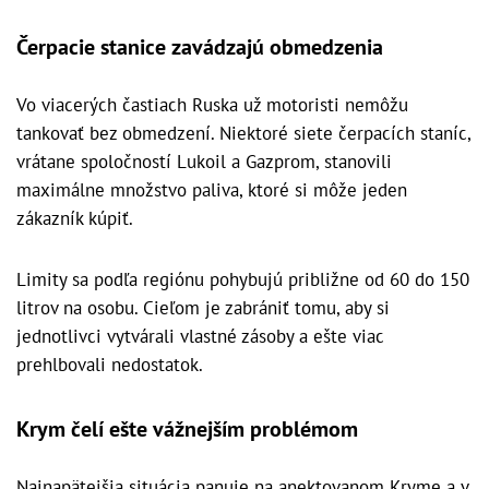
Čerpacie stanice zavádzajú obmedzenia
Vo viacerých častiach Ruska už motoristi nemôžu
tankovať bez obmedzení. Niektoré siete čerpacích staníc,
vrátane spoločností Lukoil a Gazprom, stanovili
maximálne množstvo paliva, ktoré si môže jeden
zákazník kúpiť.
Limity sa podľa regiónu pohybujú približne od 60 do 150
litrov na osobu. Cieľom je zabrániť tomu, aby si
jednotlivci vytvárali vlastné zásoby a ešte viac
prehlbovali nedostatok.
Krym čelí ešte vážnejším problémom
Najnapätejšia situácia panuje na anektovanom Kryme a v