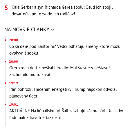
Kaia Gerber a syn Richarda Gerea spolu: Osud ich spojil
desaťročia po rozvode ich rodičov!
NAJNOVŠIE ČLÁNKY
20:00
Čo sa deje pod Santorini? Vedci odhaľujú zmeny, ktoré môžu
ovplyvniť sopku
20:00
Otec troch detí zmeškal lietadlo: Mal šťastie v nešťastí!
Zachránilo mu to život
19:19
Irán pohrozil zničením energetiky! Trump napokon odvolal
plánovaný úder
19:01
AKTUÁLNE Na kúpalisku pri Šali zasahujú záchranári: Desiatky
ľudí mali zdravotné ťažkosti!