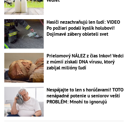
Hasiči nezachraňujú len ľudí: VIDEO
Po požiari podali kyslík holubovi!
Dojímavé zábery obleteli svet
Prielomový NÁLEZ z čias Inkov! Vedci
z múmií získali DNA vírusu, ktorý
zabíjal milióny ľudí
Nespájajte to len s horúčavami! TOTO
nenápadné potenie u seniorov veští
PROBLÉM: Mnohí to ignorujú