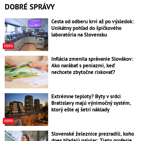
DOBRÉ SPRÁVY
Cesta od odberu krvi až po výsledok:
Unikátny pohľad do špičkového
laboratória na Slovensku
FOTO
Inflácia zmenila správanie Slovákov:
Ako narábať s peniazmi, keď
nechcete zbytočne riskovať?
Extrémne teploty? Byty v srdci
Bratislavy majú výnimočný systém,
ktorý ešte aj šetrí náklady
FOTO
Slovenské železnice prezradili, koho
dnes hľadajú najviac: Tieto profesie