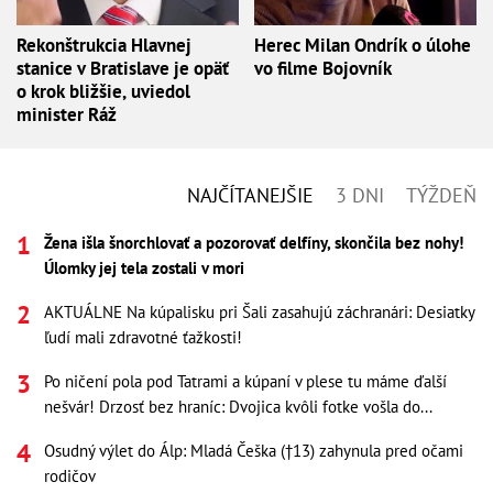
Rekonštrukcia Hlavnej
Herec Milan Ondrík o úlohe
stanice v Bratislave je opäť
vo filme Bojovník
o krok bližšie, uviedol
minister Ráž
NAJČÍTANEJŠIE
3 DNI
TÝŽDEŇ
Žena išla šnorchlovať a pozorovať delfíny, skončila bez nohy!
Úlomky jej tela zostali v mori
AKTUÁLNE Na kúpalisku pri Šali zasahujú záchranári: Desiatky
ľudí mali zdravotné ťažkosti!
Po ničení pola pod Tatrami a kúpaní v plese tu máme ďalší
nešvár! Drzosť bez hraníc: Dvojica kvôli fotke vošla do...
Osudný výlet do Álp: Mladá Češka (†13) zahynula pred očami
rodičov