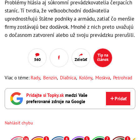
Problémy hlásia aj súkromní prevádzkovatelia čerpacích
staníc. Tí tvrdia, že veľkoobchodní dodávatelia
uprednostňujú štátne podniky a armádu, zatiaľ čo menšie
firmy zostávajú bez dodávok. Mnohé z nich preto uvažujú
o dočasnom zatvorení alebo už svoju prevádzku prerušili.
Tip na
560
Zdieľať
článok
Viac o téme:
Rady
,
Benzín
,
Diaľnica
,
Kolóny
,
Moskva
,
Petrohrad
Pridajte si Topky.sk
medzi Vaše
Pridať
preferované zdroje na Google
Nahlásiť chybu
16
3
4
5
7
3