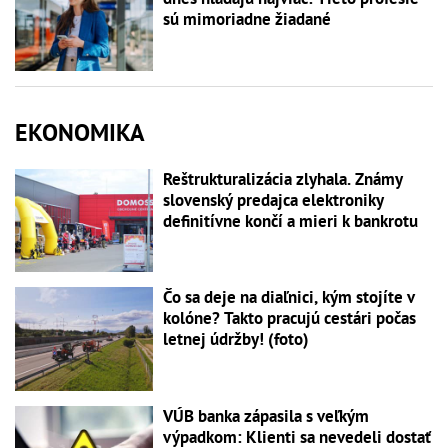
sú mimoriadne žiadané
EKONOMIKA
Reštrukturalizácia zlyhala. Známy
slovenský predajca elektroniky
definitívne končí a mieri k bankrotu
Čo sa deje na diaľnici, kým stojíte v
kolóne? Takto pracujú cestári počas
letnej údržby! (foto)
VÚB banka zápasila s veľkým
výpadkom: Klienti sa nevedeli dostať