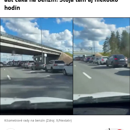
hodín
Kilometrové rady na benzín (Zdroj: X/Nextatv)