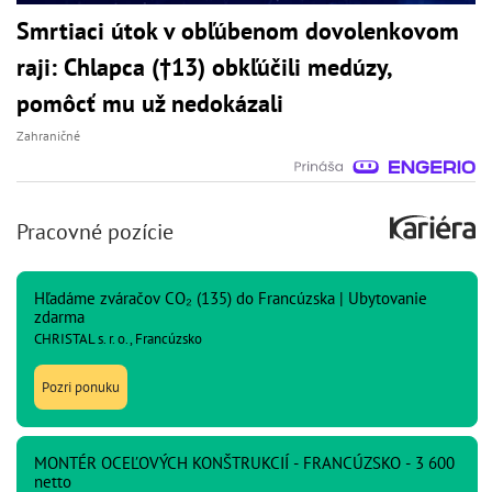
Smrtiaci útok v obľúbenom dovolenkovom
raji: Chlapca (†13) obkľúčili medúzy,
pomôcť mu už nedokázali
Zahraničné
Pracovné pozície
Hľadáme zváračov CO₂ (135) do Francúzska | Ubytovanie
zdarma
CHRISTAL s. r. o., Francúzsko
Pozri ponuku
MONTÉR OCEĽOVÝCH KONŠTRUKCIÍ - FRANCÚZSKO - 3 600
netto