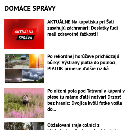
DOMÁCE SPRÁVY
AKTUÁLNE Na kúpalisku pri Šali
zasahujú záchranári: Desiatky ľudí
mali zdravotné ťažkosti!
Po rekordnej horúčave prichádzajú
búrky: Výstrahy platia do polnoci,
PIATOK prinesie ďalšie riziká
Po ničení pola pod Tatrami a kúpaní v
plese tu máme ďalší nešvár! Drzosť
bez hraníc: Dvojica kvôli fotke vošla
do...
Obžalovaní traja colníci z