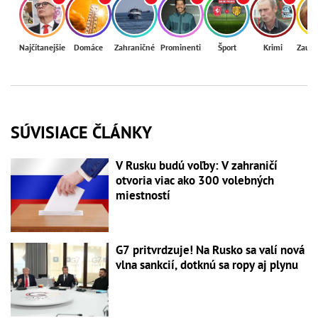
Najčítanejšie
Domáce
Zahraničné
Prominenti
Šport
Krimi
Zaují
SÚVISIACE ČLÁNKY
V Rusku budú voľby: V zahraničí
otvoria viac ako 300 volebných
miestností
G7 pritvrdzuje! Na Rusko sa valí nová
vlna sankcií, dotknú sa ropy aj plynu