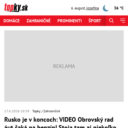
36 °C
6. august
,
Jozefína
DOMÁCE
ZAHRANIČNÉ
PROMINENTI
ŠPORT
ZAUJÍMAV
17.6.2026 10:59
Topky
Zahraničné
Rusko je v koncoch: VIDEO Obrovský rad
áut čaká na benzín! Stoja tam aj niekoľko