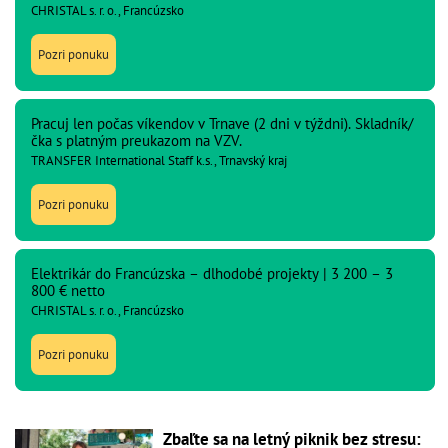
CHRISTAL s. r. o., Francúzsko
Pozri ponuku
Pracuj len počas víkendov v Trnave (2 dni v týždni). Skladník/
čka s platným preukazom na VZV.
TRANSFER International Staff k.s., Trnavský kraj
Pozri ponuku
Elektrikár do Francúzska – dlhodobé projekty | 3 200 – 3
800 € netto
CHRISTAL s. r. o., Francúzsko
Pozri ponuku
Zbaľte sa na letný piknik bez stresu: