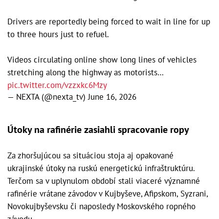
Drivers are reportedly being forced to wait in line for up
to three hours just to refuel.
Videos circulating online show long lines of vehicles
stretching along the highway as motorists…
pic.twitter.com/vzzxkc6Mzy
— NEXTA (@nexta_tv)
June 16, 2026
Útoky na rafinérie zasiahli spracovanie ropy
Za zhoršujúcou sa situáciou stoja aj opakované
ukrajinské útoky na ruskú energetickú infraštruktúru.
Terčom sa v uplynulom období stali viaceré významné
rafinérie vrátane závodov v Kujbyševe, Afipskom, Syzrani,
Novokujbyševsku či naposledy Moskovského ropného
závodu.