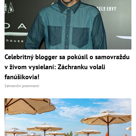
Celebritný blogger sa pokúsil o samovraždu
v živom vysielaní: Záchranku volali
fanúšikovia!
Zahraniční prominenti