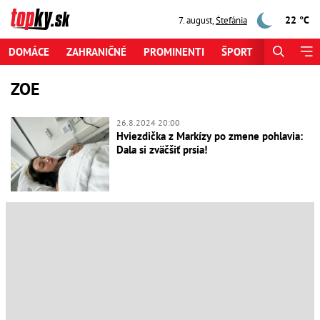
22 °C
7. august
,
Štefánia
DOMÁCE
ZAHRANIČNÉ
PROMINENTI
ŠPORT
ZAUJÍMAV
ZOE
26.8.2024 20:00
Hviezdička z Markízy po zmene pohlavia:
Dala si zväčšiť prsia!