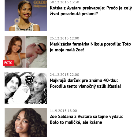
30.12.2013 13:30
Kráska z Avataru prekvapuje: Prečo je celý
život posadnutá prsiami?
25.12.2013 12:00
Markizácka farmárka Nikola porodila: Toto
je moja malá Zoe!
FOTO
24.12.2013 22:00
Najkrajší darček pre známu 40-tku:
Porodila tento vianočný uzlík šťastia!
11.9.2013 18:00
Zoe Saldana z Avatara sa tajne vydala:
Bolo to maličké, ale krásne