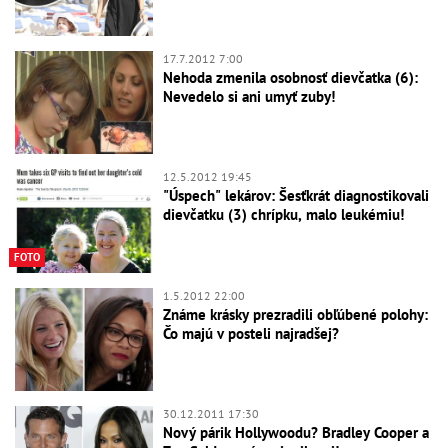
17.7.2012 7:00
Nehoda zmenila osobnosť dievčatka (6):
Nevedelo si ani umyť zuby!
12.5.2012 19:45
"Úspech" lekárov: Šesťkrát diagnostikovali
dievčatku (3) chrípku, malo leukémiu!
FOTO
1.5.2012 22:00
Známe krásky prezradili obľúbené polohy:
Čo majú v posteli najradšej?
30.12.2011 17:30
Nový párik Hollywoodu? Bradley Cooper a