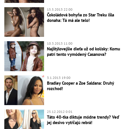
15.5.2013 22:00
Čokoládová bohyňa zo Star Treku išla
donaha: Tá má ale telo!
10.3.2013 11:00
Najštýlovejšie dieťa už od kolísky: Komu
patrí tento vymódený Casanova?
3.1.2013 19:00
Bradley Cooper a Zoe Saldana: Druhý
rozchod!
25.12.2012 0:01
Táto 40-tka diktuje módne trendy? Veď
jej desivo vytŕčajú rebrá!