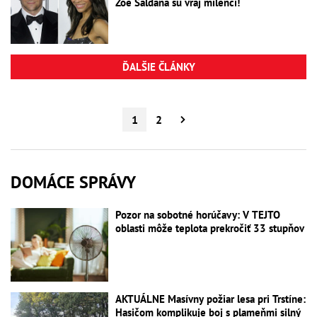
Zoe Saldana sú vraj milenci!
ĎALŠIE ČLÁNKY
1
2
DOMÁCE SPRÁVY
Pozor na sobotné horúčavy: V TEJTO
oblasti môže teplota prekročiť 33 stupňov
AKTUÁLNE Masívny požiar lesa pri Trstíne:
Hasičom komplikuje boj s plameňmi silný