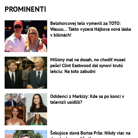
PROMINENTI
Belohorcovej telo vymenil za TOTO:
Wauuu... Takto vyzerá Hájkova nová láska
v bikinách!
Milióny mal na dosah, no chodiť musel
pešo! Clint Eastwood dal synovi krutú
lekciu: Na toto zabudni
Odídenci z Markízy: Kde sa po konci v
televízii usídlili?
Šokujúce slová Borisa Prša: Nikdy viac na