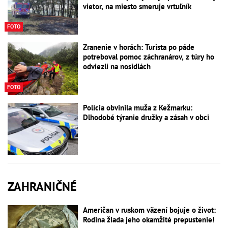
vietor, na miesto smeruje vrtuľník
FOTO
Zranenie v horách: Turista po páde
potreboval pomoc záchranárov, z túry ho
odviezli na nosidlách
FOTO
Polícia obvinila muža z Kežmarku:
Dlhodobé týranie družky a zásah v obci
ZAHRANIČNÉ
Američan v ruskom väzení bojuje o život:
Rodina žiada jeho okamžité prepustenie!