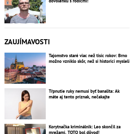
dovolenku s rodičmi!
ZAUJÍMAVOSTI
Tajomstvo staré viac než tisíc rokov: Brno
možno vzniklo skôr, než si historici mysleli
Tŕpnutie ruky nemusí byť banalita: Ak
máte aj tento príznak, nečakajte
Korytnačka kriminálnik: Leo skončil za
mrežami, TOTO bol dôvod!