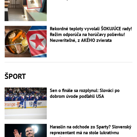
Rekordné teploty vyvolali ŠOKUJÚCE rady!
Režim odporúča na horúčavy polievku!
Neuveriteľné, z AKÉHO zvierata
ŠPORT
Sen o finále sa rozplynul: Slováci po
dobrom úvode podľahli USA
Haraslín na odchode zo Sparty? Slovenský
reprezentant má na stole lukratívnu