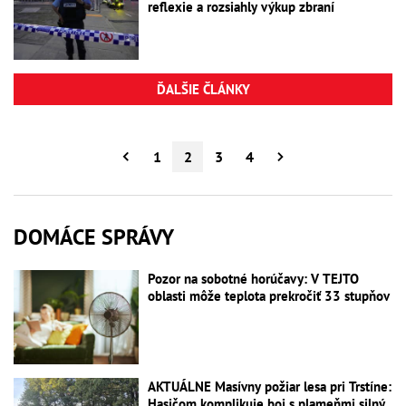
reflexie a rozsiahly výkup zbraní
ĎALŠIE ČLÁNKY
1
2
3
4
DOMÁCE SPRÁVY
Pozor na sobotné horúčavy: V TEJTO
oblasti môže teplota prekročiť 33 stupňov
AKTUÁLNE Masívny požiar lesa pri Trstíne:
Hasičom komplikuje boj s plameňmi silný