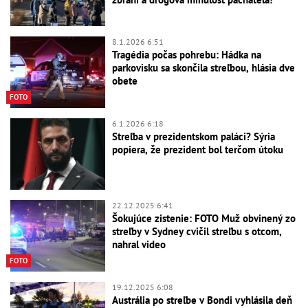
8.1.2026 6:51
Tragédia počas pohrebu: Hádka na
parkovisku sa skončila streľbou, hlásia dve
obete
FOTO
6.1.2026 6:18
Streľba v prezidentskom paláci? Sýria
popiera, že prezident bol terčom útoku
22.12.2025 6:41
Šokujúce zistenie: FOTO Muž obvinený zo
streľby v Sydney cvičil streľbu s otcom,
nahral video
FOTO
19.12.2025 6:08
Austrália po streľbe v Bondi vyhlásila deň