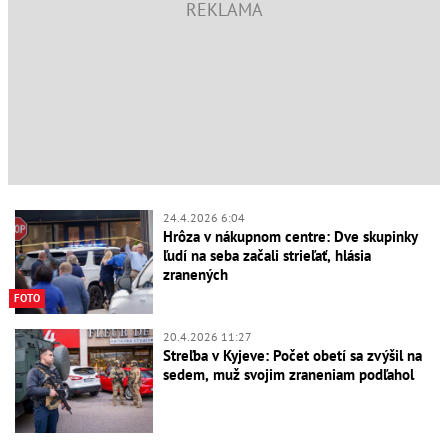
24.4.2026 6:04
Hrôza v nákupnom centre: Dve skupinky
ľudí na seba začali strieľať, hlásia
zranených
FOTO
20.4.2026 11:27
Streľba v Kyjeve: Počet obetí sa zvýšil na
sedem, muž svojim zraneniam podľahol