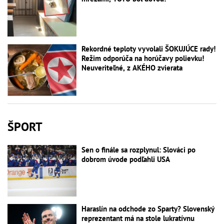
Rekordné teploty vyvolali ŠOKUJÚCE rady!
Režim odporúča na horúčavy polievku!
Neuveriteľné, z AKÉHO zvierata
ŠPORT
Sen o finále sa rozplynul: Slováci po
dobrom úvode podľahli USA
Haraslín na odchode zo Sparty? Slovenský
reprezentant má na stole lukratívnu