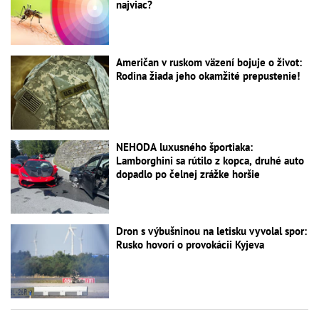
najviac?
Američan v ruskom väzení bojuje o život:
Rodina žiada jeho okamžité prepustenie!
NEHODA luxusného športiaka:
Lamborghini sa rútilo z kopca, druhé auto
dopadlo po čelnej zrážke horšie
Dron s výbušninou na letisku vyvolal spor:
Rusko hovorí o provokácii Kyjeva