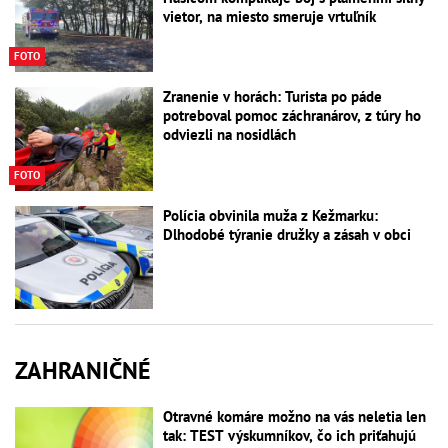
vietor, na miesto smeruje vrtuľník
FOTO
Zranenie v horách: Turista po páde
potreboval pomoc záchranárov, z túry ho
odviezli na nosidlách
FOTO
Polícia obvinila muža z Kežmarku:
Dlhodobé týranie družky a zásah v obci
ZAHRANIČNÉ
Otravné komáre možno na vás neletia len
tak: TEST výskumníkov, čo ich priťahujú