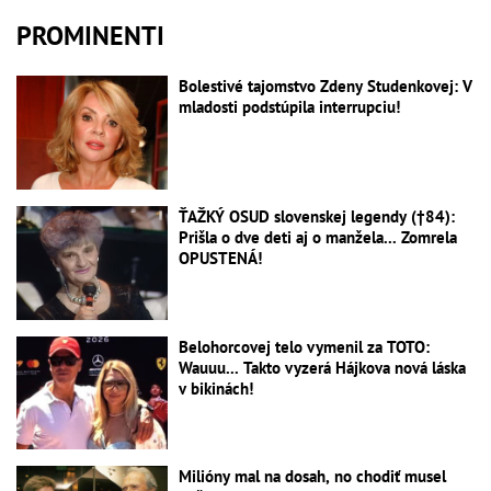
PROMINENTI
Bolestivé tajomstvo Zdeny Studenkovej: V
mladosti podstúpila interrupciu!
ŤAŽKÝ OSUD slovenskej legendy (†84):
Prišla o dve deti aj o manžela... Zomrela
OPUSTENÁ!
Belohorcovej telo vymenil za TOTO:
Wauuu... Takto vyzerá Hájkova nová láska
v bikinách!
Milióny mal na dosah, no chodiť musel