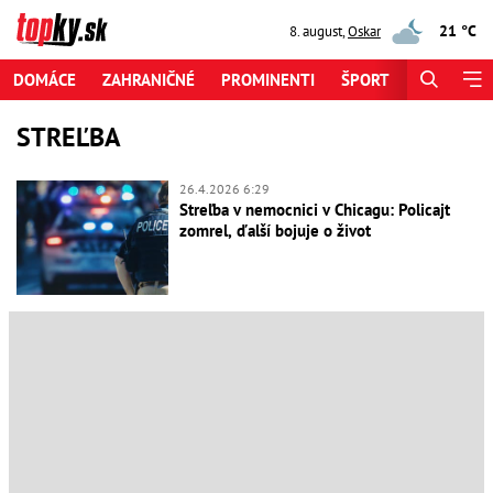
21 °C
8. august
,
Oskar
DOMÁCE
ZAHRANIČNÉ
PROMINENTI
ŠPORT
ZAUJÍMAV
STREĽBA
26.4.2026 6:29
Streľba v nemocnici v Chicagu: Policajt
zomrel, ďalší bojuje o život