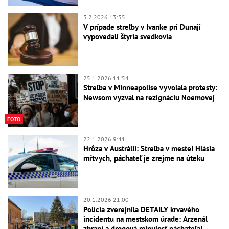
3.2.2026 13:35
V prípade streľby v Ivanke pri Dunaji
vypovedali štyria svedkovia
25.1.2026 11:54
Streľba v Minneapolise vyvolala protesty:
Newsom vyzval na rezignáciu Noemovej
FOTO
22.1.2026 9:41
Hrôza v Austrálii: Streľba v meste! Hlásia
mŕtvych, páchateľ je zrejme na úteku
20.1.2026 21:00
Polícia zverejnila DETAILY krvavého
incidentu na mestskom úrade: Arzenál
zbraní a drogová minulosť páchateľa!