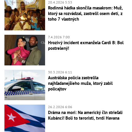
20.4.2026 5:53
Rodinná hádka skončila masakrom: Muž,
ktorý sa rozvádzal, zastrelil osem detí, z
toho 7 vlastných
7.4.2026 7:00
Hrozivý incident exmanžela Cardi B: Bol
postrelený!
30.3.2026 6:11
Austrálska polícia zastrelila
najhľadanejšieho muža, ktorý zabil
policajtov
26.2.2026 6:06
Dráma na mori: Na americký čln strieľali
Kubánci! Boli to teroristi, tvrdí Havana