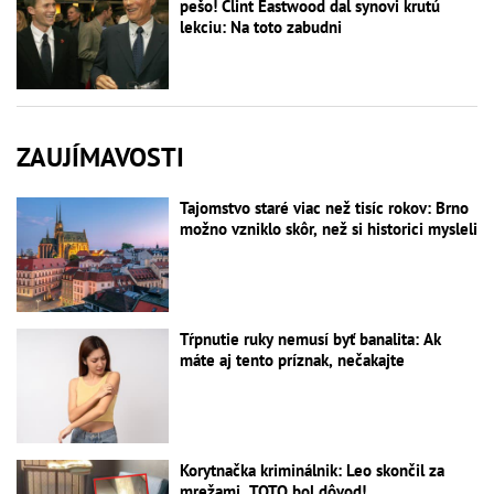
pešo! Clint Eastwood dal synovi krutú
lekciu: Na toto zabudni
ZAUJÍMAVOSTI
Tajomstvo staré viac než tisíc rokov: Brno
možno vzniklo skôr, než si historici mysleli
Tŕpnutie ruky nemusí byť banalita: Ak
máte aj tento príznak, nečakajte
Korytnačka kriminálnik: Leo skončil za
mrežami, TOTO bol dôvod!