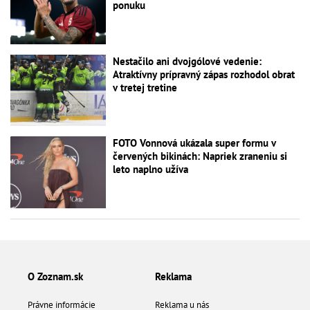
ponuku
Nestačilo ani dvojgólové vedenie:
Atraktívny prípravný zápas rozhodol obrat
v tretej tretine
FOTO Vonnová ukázala super formu v
červených bikinách: Napriek zraneniu si
leto naplno užíva
O Zoznam.sk
Reklama
Právne informácie
Reklama u nás