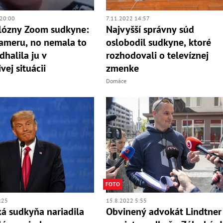
20:00
7.11.2022 14:57
lózny Zoom sudkyne:
Najvyšší správny súd
ameru, no nemala to
oslobodil sudkyne, ktoré
dhalila ju v
rozhodovali o televíznej
vej situácii
zmenke
Domáce
FOTO
:25
15.8.2022 5:55
á sudkyňa nariadila
Obvinený advokát Lindtner