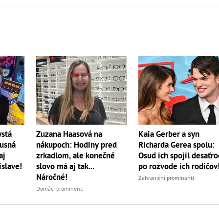
ystá
Zuzana Haasová na
Kaia Gerber a syn
xusná
nákupoch: Hodiny pred
Richarda Gerea spolu:
aj
zrkadlom, ale konečné
Osud ich spojil desaťro
islave!
slovo má aj tak...
po rozvode ich rodičov
Náročné!
Zahraniční prominenti
Domáci prominenti