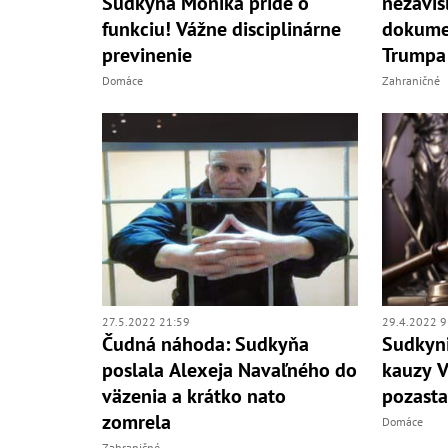
Sudkyňa Monika príde o
nezávis
funkciu! Vážne disciplinárne
dokume
previnenie
Trumpa
Domáce
Zahraničné
27.5.2022 21:59
29.4.2022 9
Čudná náhoda: Sudkyňa
Sudkyni
poslala Alexeja Navaľného do
kauzy V
väzenia a krátko nato
pozasta
zomrela
Domáce
Zahraničné