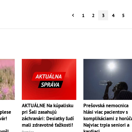
1
2
3
4
5
AKTUÁLNE Na kúpalisku
Prešovská nemocnica
 plese
pri Šali zasahujú
hlási viac pacientov s
vár!
záchranári: Desiatky ľudí
komplikáciami z horúč
mali zdravotné ťažkosti!
Najviac trpia seniori a
 vošla
kardiaci
Domáce