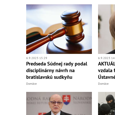
6.9.2023 15:29
6.9.2023 14
Predseda Súdnej rady podal
AKTUÁL
disciplinárny návrh na
vzdala 
bratislavskú sudkyňu
Ústavn
Domáce
Domáce