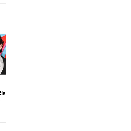
čia
!