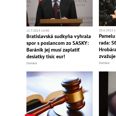
20.6.2023 1
12.7.2023 14:00
Pamelu 
Bratislavská sudkyňa vyhrala
rada: S
spor s poslancom zo SASKY:
Hrobára
Baránik jej musí zaplatiť
zvažuje
desiatky tisíc eur!
Domáce
Domáce