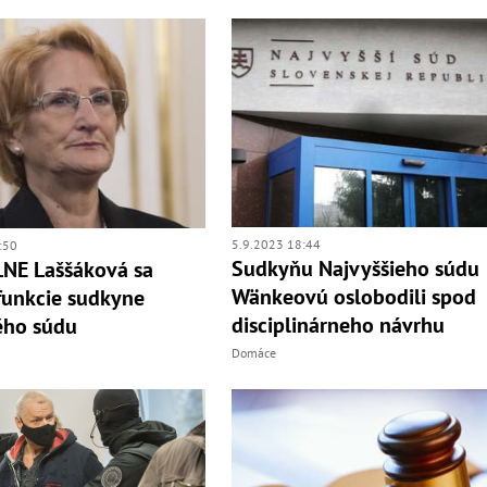
5.9.2023 18:44
:50
Sudkyňu Najvyššieho súdu
NE Laššáková sa
Wänkeovú oslobodili spod
funkcie sudkyne
disciplinárneho návrhu
ého súdu
Domáce