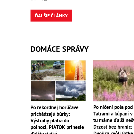
ĎALŠIE ČLÁNKY
DOMÁCE SPRÁVY
Po ničení pola pod
Po rekordnej horúčave
Tatrami a kúpaní v
prichádzajú búrky:
tu máme ďalší neš
Výstrahy platia do
Drzosť bez hraníc:
polnoci, PIATOK prinesie
Dvojica kvôli fotke
ďalšie riziká