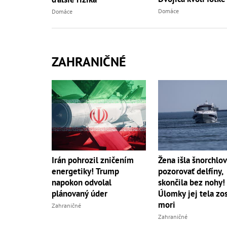
do...
Domáce
Domáce
ZAHRANIČNÉ
Irán pohrozil zničením
Žena išla šnorchlov
energetiky! Trump
pozorovať delfíny,
napokon odvolal
skončila bez nohy!
plánovaný úder
Úlomky jej tela zos
mori
Zahraničné
Zahraničné