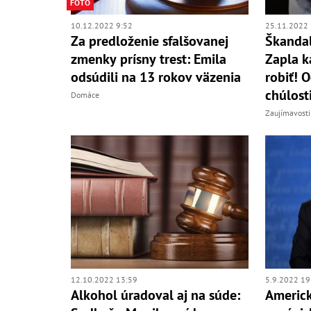
FOTO
10.12.2022 9:52
25.11.2022 
Za predloženie sfalšovanej
Škanda
zmenky prísny trest: Emila
Zapla k
odsúdili na 13 rokov väzenia
robiť! O
chúlosti
Domáce
Zaujímavosti
12.10.2022 13:59
5.9.2022 19
Alkohol úradoval aj na súde:
Americk