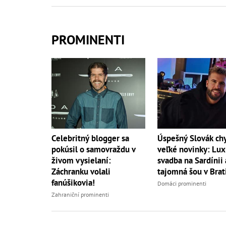
PROMINENTI
Úspešný Slovák ch
Celebritný blogger sa
veľké novinky: Lu
pokúsil o samovraždu v
svadba na Sardínii 
živom vysielaní:
tajomná šou v Brat
Záchranku volali
fanúšikovia!
Domáci prominenti
Zahraniční prominenti