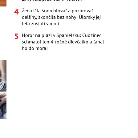
Žena išla šnorchlovať a pozorovať
delfíny, skončila bez nohy! Úlomky jej
tela zostali v mori
Horor na pláži v Španielsku: Cudzinec
schmatol len 4-ročné dievčatko a ťahal
ho do mora!