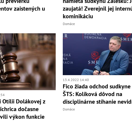
lú previerku
namieta sudkyňu Záleskú: 
ntov zaistených u
zaujatá! Zverejnil jej intern
kominikáciu
Domáce
13.4.2022 14:40
Fico žiada odchod sudkyne
ŠTS: Kolíková dôvod na
:54
 Otílii Dolákovej z
disciplinárne stíhanie nevid
íchrica dočasne
Domáce
vili výkon funkcie