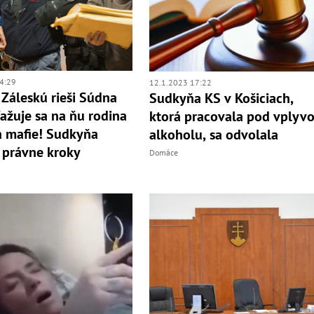
4:29
12.1.2023 17:22
Záleskú rieši Súdna
Sudkyňa KS v Košiciach,
ťažuje sa na ňu rodina
ktorá pracovala pod vplyv
 mafie! Sudkyňa
alkoholu, sa odvolala
 právne kroky
Domáce