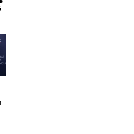
Je
ú
í