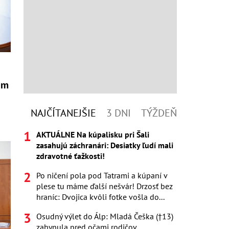
om
NAJČÍTANEJŠIE
3 DNI
TÝŽDEŇ
AKTUÁLNE Na kúpalisku pri Šali
zasahujú záchranári: Desiatky ľudí mali
zdravotné ťažkosti!
Po ničení pola pod Tatrami a kúpaní v
plese tu máme ďalší nešvár! Drzosť bez
hraníc: Dvojica kvôli fotke vošla do...
Osudný výlet do Álp: Mladá Češka (†13)
zahynula pred očami rodičov