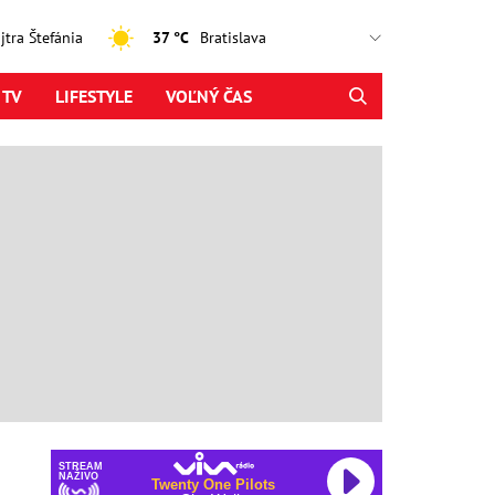
ajtra Štefánia
37 °C
 TV
LIFESTYLE
VOĽNÝ ČAS
STREAM
NAŽIVO
Twenty One Pilots