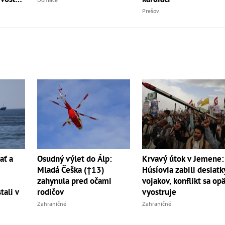
Prešov
ať a
Osudný výlet do Álp:
Krvavý útok v Jemene:
Mladá Češka (†13)
Húsíovia zabili desiatk
zahynula pred očami
vojakov, konflikt sa op
tali v
rodičov
vyostruje
Zahraničné
Zahraničné