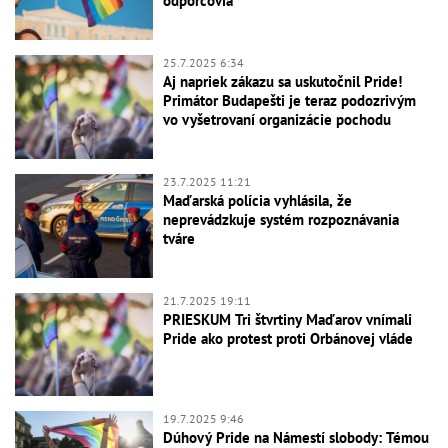
odporcovia
25.7.2025 6:34
Aj napriek zákazu sa uskutočnil Pride!
Primátor Budapešti je teraz podozrivým
vo vyšetrovaní organizácie pochodu
23.7.2025 11:21
Maďarská polícia vyhlásila, že
neprevádzkuje systém rozpoznávania
tváre
21.7.2025 19:11
PRIESKUM Tri štvrtiny Maďarov vnímali
Pride ako protest proti Orbánovej vláde
19.7.2025 9:46
Dúhový Pride na Námestí slobody: Témou