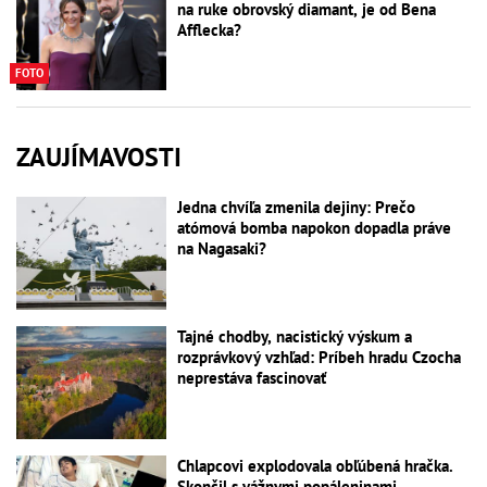
na ruke obrovský diamant, je od Bena
Afflecka?
FOTO
ZAUJÍMAVOSTI
Jedna chvíľa zmenila dejiny: Prečo
atómová bomba napokon dopadla práve
na Nagasaki?
Tajné chodby, nacistický výskum a
rozprávkový vzhľad: Príbeh hradu Czocha
neprestáva fascinovať
Chlapcovi explodovala obľúbená hračka.
Skončil s vážnymi popáleninami