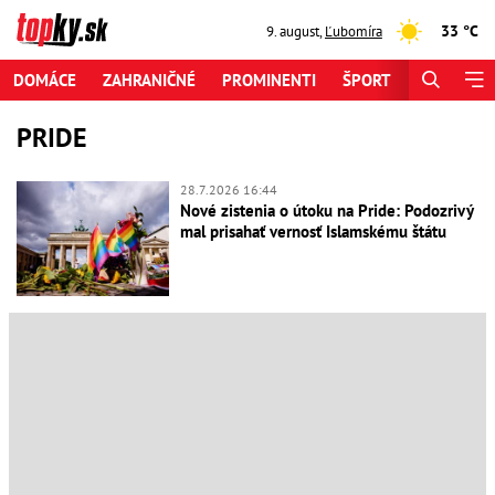
33 °C
9. august
,
Ľubomíra
DOMÁCE
ZAHRANIČNÉ
PROMINENTI
ŠPORT
ZAUJÍMAV
PRIDE
28.7.2026 16:44
Nové zistenia o útoku na Pride: Podozrivý
mal prisahať vernosť Islamskému štátu