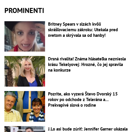
PROMINENTI
Britney Spears v slzách kvôli
skrášľovaciemu zákroku: Utekala pred
svetom a skrývala sa od hanby!
Drsná rivalita! Známa hlásateľka nezniesla
krásu Tekelyovej: Hrozné, čo jej spravila
na konkurze
Pozrite, ako vyzerá Števo Dvorský 15
rokov po odchode z Telerána a...
Prekvapivé slová o rodine
J.Lo asi bude zúriť: Jennifer Garner ukázala