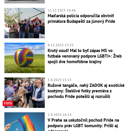
11.12.2025 16:46
Maďarská polícia odporučila obviniť
primátora Budapešti za júnový Pride
8.12.2025 13:25
Krutý osud! Mal to byť zápas MS vo
futbale venovaný podpore LGBTI+: Žreb
spojil dve homofóbne krajiny
5.8.2025 15:15
Ružové tangáče, nahý ZADOK aj exotické
kostýmy: Šteklivé fotky premiéra z
pochodu Pride potešili aj rozrušili
FOTO
2.8.2025 16:13
V Prahe sa uskutočnil pochod Pride na
podporu práv LGBT komunity: Prišli aj