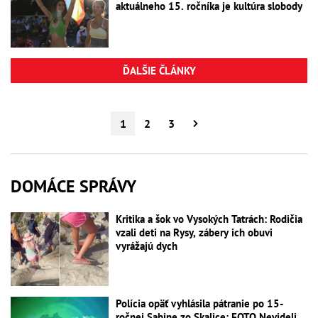
aktuálneho 15. ročníka je kultúra slobody
ĎALŠIE ČLÁNKY
1
2
3
DOMÁCE SPRÁVY
Kritika a šok vo Vysokých Tatrách: Rodičia
vzali deti na Rysy, zábery ich obuvi
vyrážajú dych
Polícia opäť vyhlásila pátranie po 15-
ročnej Sabine zo Skalice: FOTO Nevideli