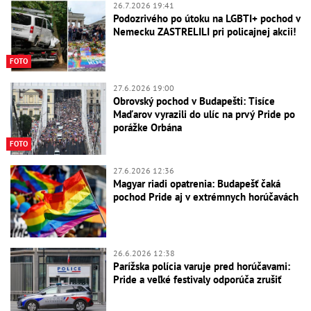
26.7.2026 19:41
Podozrivého po útoku na LGBTI+ pochod v
Nemecku ZASTRELILI pri policajnej akcii!
FOTO
27.6.2026 19:00
Obrovský pochod v Budapešti: Tisíce
Maďarov vyrazili do ulíc na prvý Pride po
porážke Orbána
FOTO
27.6.2026 12:36
Magyar riadi opatrenia: Budapešť čaká
pochod Pride aj v extrémnych horúčavách
26.6.2026 12:38
Parížska polícia varuje pred horúčavami:
Pride a veľké festivaly odporúča zrušiť