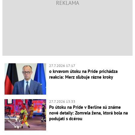
27.7.2026 17:17
o krvavom útoku na Pride prichádza
reakcia: Merz sľubuje rázne kroky
27.7.2026 13:33
Po útoku na Pride v Berlíne sú známe
nové detaily: Zomrela žena, ktorá bola na
podujatí s dcérou