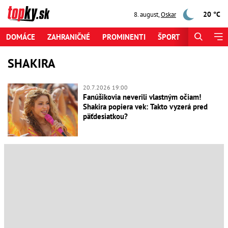
20 °C
8. august
,
Oskar
DOMÁCE
ZAHRANIČNÉ
PROMINENTI
ŠPORT
ZAUJÍMAV
SHAKIRA
20.7.2026 19:00
Fanúšikovia neverili vlastným očiam!
Shakira popiera vek: Takto vyzerá pred
päťdesiatkou?