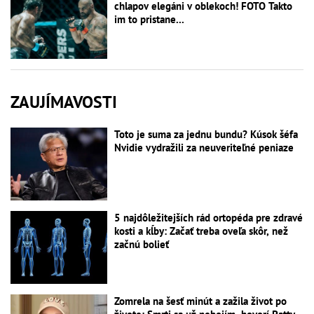
chlapov elegáni v oblekoch! FOTO Takto
im to pristane...
ZAUJÍMAVOSTI
Toto je suma za jednu bundu? Kúsok šéfa
Nvidie vydražili za neuveriteľné peniaze
5 najdôležitejších rád ortopéda pre zdravé
kosti a kĺby: Začať treba oveľa skôr, než
začnú bolieť
Zomrela na šesť minút a zažila život po