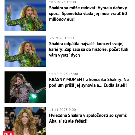
18.5.2026 15:00
Shakira sa môže radovať: Vyhrala daňový
spor... Španielska vláda jej musí vrátiť 60
miliónov eur!
3.5.2026 15:00
Shakira odpálila najväčší koncert svojej
kariéry: Zapísala sa do histórie, počet ľudí
vám vyrazí dych
11.12.2025 15:00
KRÁSNY MOMENT z koncertu Shakiry: Na
pódium prišli jej synovia a... Ľudia šaleli!
14.11.2025 9:00
Hviezdna Shakira v spoločnosti so synmi:
Aha, tí sú ale fešáci!
FOTO