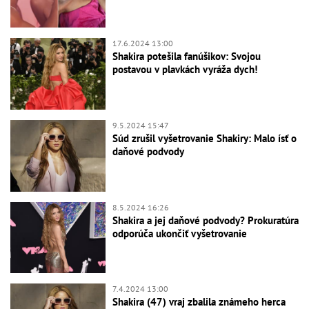
17.6.2024 13:00
Shakira potešila fanúšikov: Svojou
postavou v plavkách vyráža dych!
9.5.2024 15:47
Súd zrušil vyšetrovanie Shakiry: Malo ísť o
daňové podvody
8.5.2024 16:26
Shakira a jej daňové podvody? Prokuratúra
odporúča ukončiť vyšetrovanie
7.4.2024 13:00
Shakira (47) vraj zbalila známeho herca