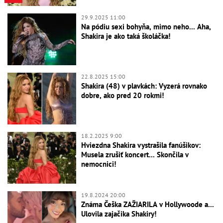
29.9.2025 11:00
Na pódiu sexi bohyňa, mimo neho... Aha,
Shakira je ako taká školáčka!
22.8.2025 15:00
Shakira (48) v plavkách: Vyzerá rovnako
dobre, ako pred 20 rokmi!
18.2.2025 9:00
Hviezdna Shakira vystrašila fanúšikov:
Musela zrušiť koncert... Skončila v
nemocnici!
19.8.2024 20:00
Známa Češka ZAŽIARILA v Hollywoode a...
Ulovila zajačika Shakiry!