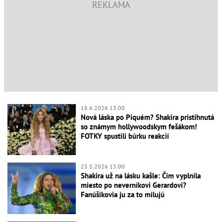
18.6.2026 13:00
Nová láska po Piquém? Shakira pristihnutá
so známym hollywoodskym fešákom!
FOTKY spustili búrku reakcií
25.5.2026 15:00
Shakira už na lásku kašle: Čím vyplnila
miesto po neverníkovi Gerardovi?
Fanúšikovia ju za to milujú