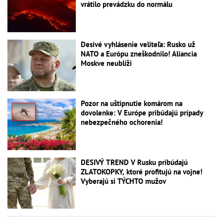
vrátilo prevádzku do normálu
Desivé vyhlásenie veliteľa: Rusko už
NATO a Európu zneškodnilo! Aliancia
Moskve neublíži
Pozor na uštipnutie komárom na
dovolenke: V Európe pribúdajú prípady
nebezpečného ochorenia!
DESIVÝ TREND V Rusku pribúdajú
ZLATOKOPKY, ktoré profitujú na vojne!
Vyberajú si TÝCHTO mužov