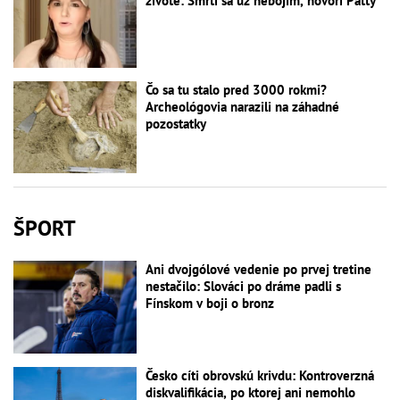
živote: Smrti sa už nebojím, hovorí Patty
Čo sa tu stalo pred 3000 rokmi?
Archeológovia narazili na záhadné
pozostatky
ŠPORT
Ani dvojgólové vedenie po prvej tretine
nestačilo: Slováci po dráme padli s
Fínskom v boji o bronz
Česko cíti obrovskú krivdu: Kontroverzná
diskvalifikácia, po ktorej ani nemohlo