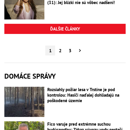
(31): Jej blízki nie sú vôbec nadšení!
ĎALŠIE ČLÁNKY
1
2
3
DOMÁCE SPRÁVY
Rozsiahly požiar lesa v Trstíne je pod
kontrolou: Hasiči naďalej dohliadajú na
poškodené územie
Fico varuje pred extrémne suchou
budúcnosťou: Zákaz vývozu vody nestačí,