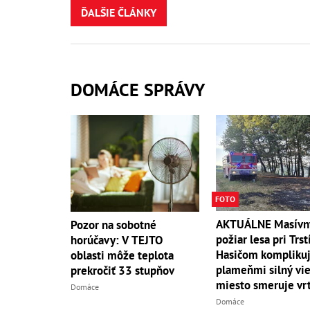
ĎALŠIE ČLÁNKY
DOMÁCE SPRÁVY
FOTO
AKTUÁLNE Masívn
Pozor na sobotné
požiar lesa pri Trst
horúčavy: V TEJTO
Hasičom komplikuj
oblasti môže teplota
plameňmi silný vieto
prekročiť 33 stupňov
miesto smeruje vrt
Domáce
Domáce