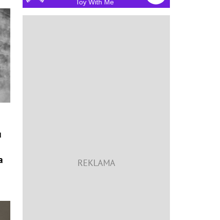
Toy With Me
u
a