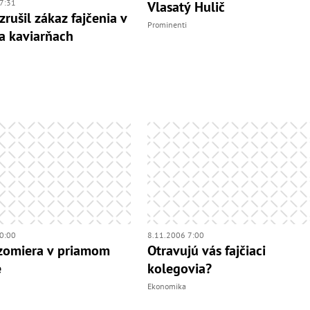
7:31
Vlasatý Hulič
zrušil zákaz fajčenia v
Prominenti
a kaviarňach
0:00
8.11.2006 7:00
 zomiera v priamom
Otravujú vás fajčiaci
e
kolegovia?
Ekonomika