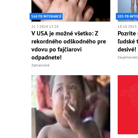
168 FB INTERAKCIÍ
205 FB INTE
21.7.2014 12:24
18.10.2013 
V USA je možné všetko: Z
Pozrite
rekordného odškodného pre
ľudské 
vdovu po fajčiarovi
desivé!
odpadnete!
Zaujímavosti
Zahraničné