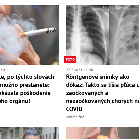
FOTO
:30
27.7.2021 21:00
íte, po týchto slovách
Röntgenové snímky ako
možno prestanete:
dôkaz: Takto sa líšia pľúca 
ukázala poškodenie
zaočkovaných a
ého orgánu!
nezaočkovaných chorých n
COVID
Zahraničné