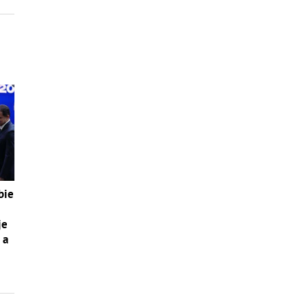
bie
je
 a