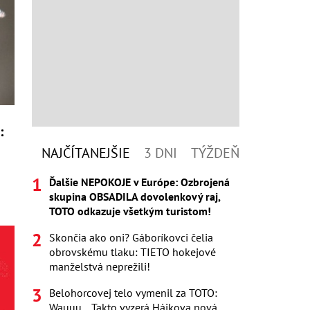
:
NAJČÍTANEJŠIE
3 DNI
TÝŽDEŇ
Ďalšie NEPOKOJE v Európe: Ozbrojená
skupina OBSADILA dovolenkový raj,
TOTO odkazuje všetkým turistom!
Skončia ako oni? Gáboríkovci čelia
obrovskému tlaku: TIETO hokejové
manželstvá neprežili!
Belohorcovej telo vymenil za TOTO:
Wauuu... Takto vyzerá Hájkova nová