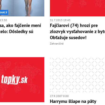
RAKCIÍ
13:30
31.7.2013 19:45
 sa, ako fajčenie mení
Fajčiarovi (74) hrozí pre
telo: Dôsledky sú
zlozvyk vysťahovanie z byt
Obťažuje susedov!
Zahraničné
27.9.2007 0:00
Harrymu šliape na päty