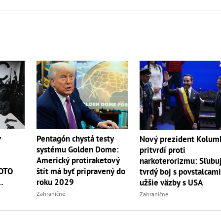
v
Pentagón chystá testy
Nový prezident Kolum
systému Golden Dome:
pritvrdí proti
Americký protiraketový
narkoterorizmu: Sľubu
TOTO
štít má byť pripravený do
tvrdý boj s povstalcami
roku 2029
užšie väzby s USA
Zahraničné
Zahraničné