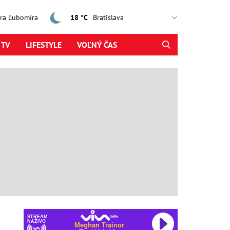
jtra Ľubomíra
18 °C
 TV
LIFESTYLE
VOĽNÝ ČAS
STREAM
NAŽIVO
Meghan Trainor