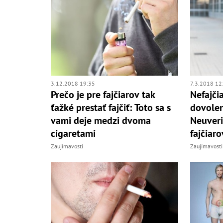
3.12.2018 19:35
7.3.2018 12
Prečo je pre fajčiarov tak
Nefajči
ťažké prestať fajčiť: Toto sa s
dovole
vami deje medzi dvoma
Neuveri
cigaretami
fajčiar
Zaujímavosti
Zaujímavosti