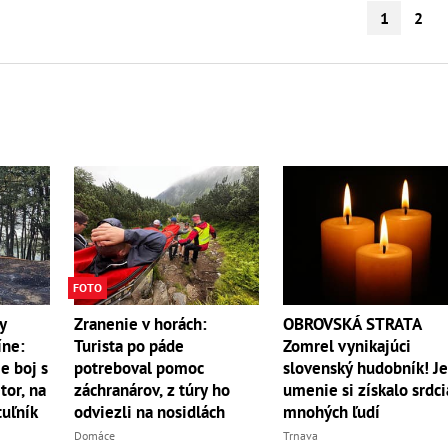
1
2
FOTO
y
Zranenie v horách:
OBROVSKÁ STRATA
íne:
Turista po páde
Zomrel vynikajúci
e boj s
potreboval pomoc
slovenský hudobník! J
r, na
záchranárov, z túry ho
umenie si získalo srdci
uľník
odviezli na nosidlách
mnohých ľudí
Domáce
Trnava