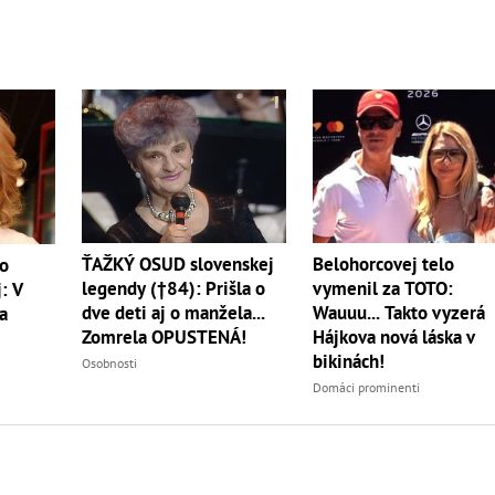
ŤAŽKÝ OSUD slovenskej
Belohorcovej telo
vo
legendy (†84): Prišla o
vymenil za TOTO:
: V
dve deti aj o manžela...
Wauuu... Takto vyzerá
a
Zomrela OPUSTENÁ!
Hájkova nová láska v
bikinách!
Osobnosti
Domáci prominenti