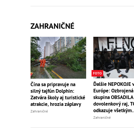
ZAHRANIČNÉ
FOTO
Ďalšie NEPOKOJE 
Čína sa pripravuje na
Európe: Ozbrojená
silný tajfún Dolphin:
skupina OBSADILA
Zatvára školy aj turistické
dovolenkový raj, 
atrakcie, hrozia záplavy
odkazuje všetkým
Zahraničné
turistom!
Zahraničné