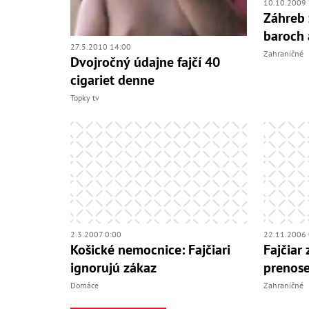
10.10.2009 
Záhreb 
baroch 
27.5.2010 14:00
Zahraničné
Dvojročný údajne fajčí 40
cigariet denne
Topky tv
2.3.2007 0:00
22.11.2006 
Košické nemocnice: Fajčiari
Fajčiar
ignorujú zákaz
prenos
Domáce
Zahraničné