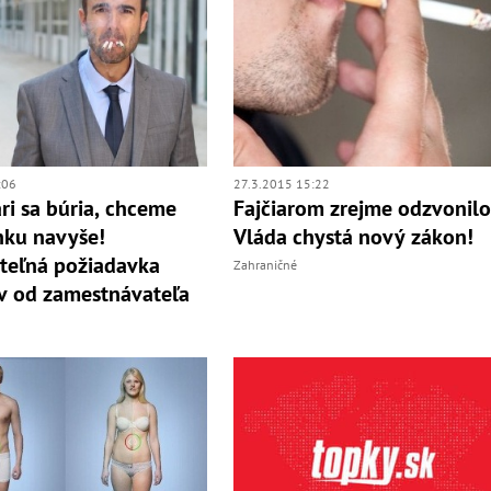
:06
27.3.2015 15:22
ari sa búria, chceme
Fajčiarom zrejme odzvonilo
nku navyše!
Vláda chystá nový zákon!
teľná požiadavka
Zahraničné
ov od zamestnávateľa