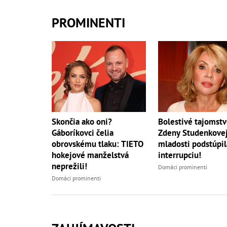
PROMINENTI
Skončia ako oni?
Bolestivé tajomst
Gáboríkovci čelia
Zdeny Studenkovej
obrovskému tlaku: TIETO
mladosti podstúpil
hokejové manželstvá
interrupciu!
neprežili!
Domáci prominenti
Domáci prominenti