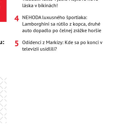
láska v bikinách!
NEHODA luxusného športiaka:
Lamborghini sa rútilo z kopca, druhé
auto dopadlo po čelnej zrážke horšie
u:
Odídenci z Markízy: Kde sa po konci v
televízii usídlili?