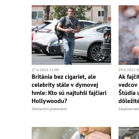
27.4.2026 11:00
29.8.2022 9
Británia bez cigariet, ale
Ak fajč
celebrity stále v dymovej
vedcov 
hmle: Kto sú najtuhší fajčiari
Štúdia 
Hollywoodu?
dôležit
Zahraniční prominenti
Zaujímavosti