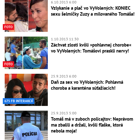
6.10.2013 6:00
Vzlykanie a plač vo VyVolených: KONIEC
sexu šelmičky Zuzy a milovaného Tomáša!
FOTO
1.10.2013 11:30
Záchvat zlosti kvôli »pohlavnej chorobe«
vo VyVolených: Tomášovi praskli nervy!
FOTO
25.9.2013 6:00
Daň za sex vo VyVolených: Pohlavná
choroba a karanténa súťažiacich!
675 FB INTERAKCIÍ
25.9.2013 5:00
Tomáš má v zuboch policajtov: Neprávom
ma zbalili a držali, kvôli fľaške, ktorá
nebola moja!