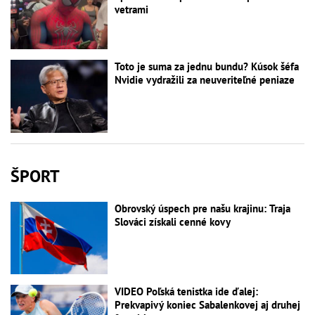
vetrami
Toto je suma za jednu bundu? Kúsok šéfa
Nvidie vydražili za neuveriteľné peniaze
ŠPORT
Obrovský úspech pre našu krajinu: Traja
Slováci získali cenné kovy
VIDEO Poľská tenistka ide ďalej:
Prekvapivý koniec Sabalenkovej aj druhej