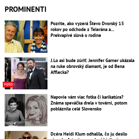
PROMINENTI
Pozrite, ako vyzerá Števo Dvorský 15
rokov po odchode z Telerána a...
Prekvapivé slová o rodine
J.Lo asi bude zúriť: Jennifer Garner ukázala
na ruke obrovský diamant, je od Bena
Afflecka?
FOTO
Napovie vám viac fotka či karikatúra?
Známa speváčka drela v továrni, potom
pobláznila celé Slovensko
Dcéra Heidi Klum odhalila, čo ju desilo