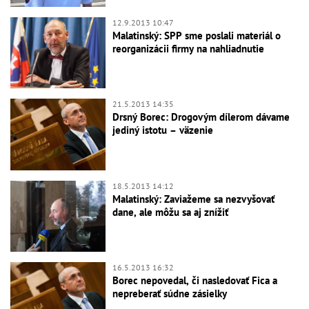
12.9.2013 10:47
Malatinský: SPP sme poslali materiál o
reorganizácii firmy na nahliadnutie
21.5.2013 14:35
Drsný Borec: Drogovým dílerom dávame
jediný istotu – väzenie
18.5.2013 14:12
Malatinský: Zaviažeme sa nezvyšovať
dane, ale môžu sa aj znížiť
16.5.2013 16:32
Borec nepovedal, či nasledovať Fica a
nepreberať súdne zásielky