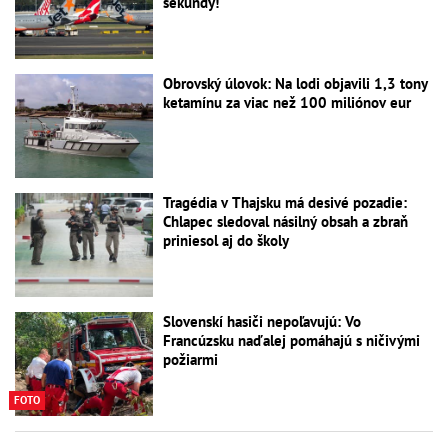
sekundy!
Obrovský úlovok: Na lodi objavili 1,3 tony
ketamínu za viac než 100 miliónov eur
Tragédia v Thajsku má desivé pozadie:
Chlapec sledoval násilný obsah a zbraň
priniesol aj do školy
Slovenskí hasiči nepoľavujú: Vo
Francúzsku naďalej pomáhajú s ničivými
požiarmi
FOTO