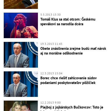
5.5.2013 15:30
Tomáš Klus sa stal otcom: Českému
spevákovi sa narodila dcéra
19.3.2013 11:45
Obete znásilnenia zrejme budú mať nárok
aj na morálne odškodnenie
12.3.2013 15:04
Borec chce riešiť zahlcovanie súdov
podaniami poskytovateľov pôžičiek
12.2.2013 9:00
Plejboj z jojkárskych Bučkovcov: Toto je