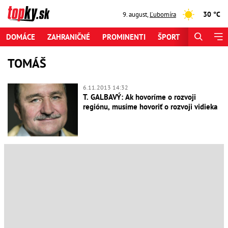
30 °C
9. august
,
Ľubomíra
DOMÁCE
ZAHRANIČNÉ
PROMINENTI
ŠPORT
ZAUJÍMAV
TOMÁŠ
6.11.2013 14:32
T. GALBAVÝ: Ak hovoríme o rozvoji
regiónu, musíme hovoriť o rozvoji vidieka