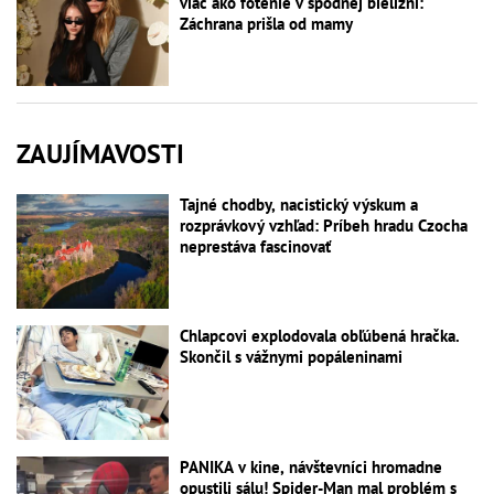
viac ako fotenie v spodnej bielizni:
Záchrana prišla od mamy
ZAUJÍMAVOSTI
Tajné chodby, nacistický výskum a
rozprávkový vzhľad: Príbeh hradu Czocha
neprestáva fascinovať
Chlapcovi explodovala obľúbená hračka.
Skončil s vážnymi popáleninami
PANIKA v kine, návštevníci hromadne
opustili sálu! Spider-Man mal problém s