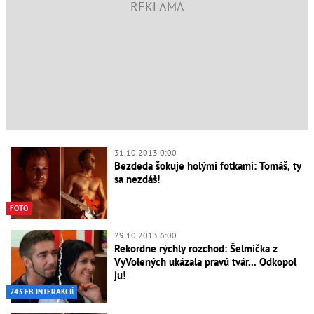
31.10.2013 0:00
Bezdeda šokuje holými fotkami: Tomáš, ty
sa nezdáš!
FOTO
29.10.2013 6:00
Rekordne rýchly rozchod: Šelmička z
VyVolených ukázala pravú tvár... Odkopol
ju!
243 FB INTERAKCIÍ