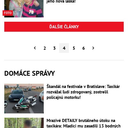
jeho nová láska!
FOTO
ĎALŠIE ČLÁNKY
2
3
4
5
6
DOMÁCE SPRÁVY
Škandál na festivale v Bratislave: Taxikár
rozvážal ľudí zdrogovaný, zostrelil
policajnú motorku!
Mrazivé DETAILY brutálneho útoku na
taxikára: Mladíci mu zasadili 13 bodných