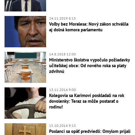
24.11.2019 8:15
Voľby bez Moralesa: Nový zákon schválila
aj dolná komora parlamentu
14.8.2018 12:00
Ministerstvo školstva vypočulo požiadavky
učiteľskej obce: Od nového roka sa platy
zdvihnú
13.11.2014 9:00
Kolegovia sa Karimovi poskladali na rok
dovolenky: Teraz sa môže postarať o
rodinu!
15.10.2014 9:15
Poslanci sa opäť predviedli: Omylom prijali