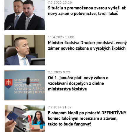
7.5.2025 15:16
Situáciu s premnoženou zverou vyrieši až
nový zákon o poľovníctve, tvrdí Takáč
11.4.2025 13:00
Minister školstva Drucker predstavil vecný
zámer nového zákona o vysokých školách
2.1.2025 9:22
Od 1. januára platí nový zákon o
vzdelávaní dospelých z dielne
ministerstva školstva
7.7.2024 21:59
E-shopom klepli po prstoch! DEFINITÍVNY
koniec falošným recenziám a zľavám,
takto to bude fungovať