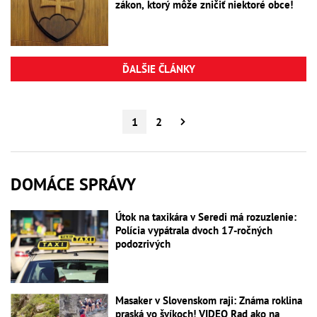
zákon, ktorý môže zničiť niektoré obce!
ĎALŠIE ČLÁNKY
1
2
DOMÁCE SPRÁVY
Útok na taxikára v Seredi má rozuzlenie:
Polícia vypátrala dvoch 17-ročných
podozrivých
Masaker v Slovenskom raji: Známa roklina
praská vo švíkoch! VIDEO Rad ako na