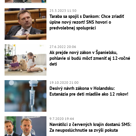
25.3.2023 11:50
Taraba sa spojil s Dankom: Chce zriadiť
úplne nový rezort! SNS hovorí o
predvolebnej spolupráci
27.6.2022 20:06
Ak prejde nový zákon v Španielsku,
pohlavie si budú môcť zmeniť aj 12-ročné
deti
19.10.2020 21:00
Desivý návrh zákona v Holandsku:
Eutanázia pre deti mladšie ako 12 rokov!
9.7.2020 19:44
Navrátilci z červených krajín dostanú SMS:
Za neuposlúchnutie sa zvýši pokuta