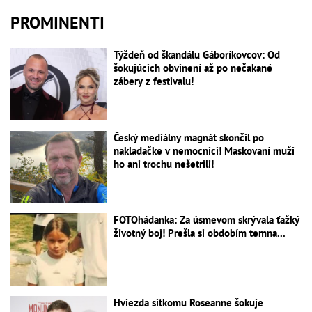
PROMINENTI
Týždeň od škandálu Gáboríkovcov: Od
šokujúcich obvinení až po nečakané
zábery z festivalu!
Český mediálny magnát skončil po
nakladačke v nemocnici! Maskovaní muži
ho ani trochu nešetrili!
FOTOhádanka: Za úsmevom skrývala ťažký
životný boj! Prešla si obdobím temna...
Hviezda sitkomu Roseanne šokuje