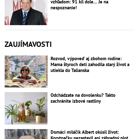
vzhľadom: 91 kíl dole... Je na
nespoznanie!
ZAUJÍMAVOSTI
Rozvod, výpoveď aj zbohom rodine:
Mama štyroch detí zahodila starý život a
utiekla do Talianska
Odchádzate na dovolenku? Takto
zachránite izbové rastliny
Domáci miláčik Albert okúsil život:
Korytnačku nezastavil ani záhradný plot,