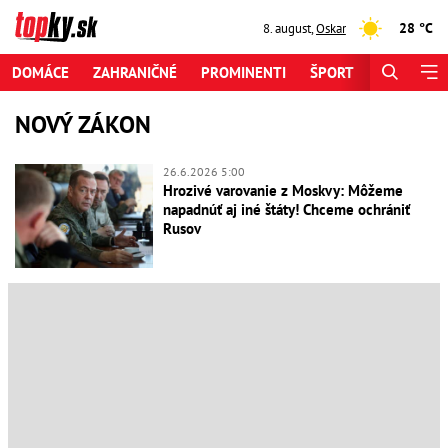
28 °C
8. august
,
Oskar
DOMÁCE
ZAHRANIČNÉ
PROMINENTI
ŠPORT
ZAUJÍMAV
NOVÝ ZÁKON
26.6.2026 5:00
Hrozivé varovanie z Moskvy: Môžeme
napadnúť aj iné štáty! Chceme ochrániť
Rusov