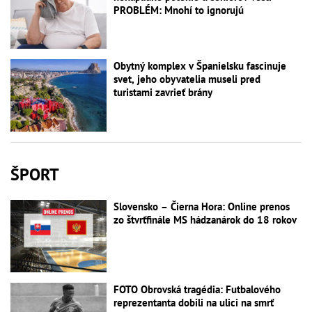
PROBLÉM: Mnohí to ignorujú
Obytný komplex v Španielsku fascinuje
svet, jeho obyvatelia museli pred
turistami zavrieť brány
ŠPORT
Slovensko – Čierna Hora: Online prenos
zo štvrťfinále MS hádzanárok do 18 rokov
FOTO Obrovská tragédia: Futbalového
reprezentanta dobili na ulici na smrť