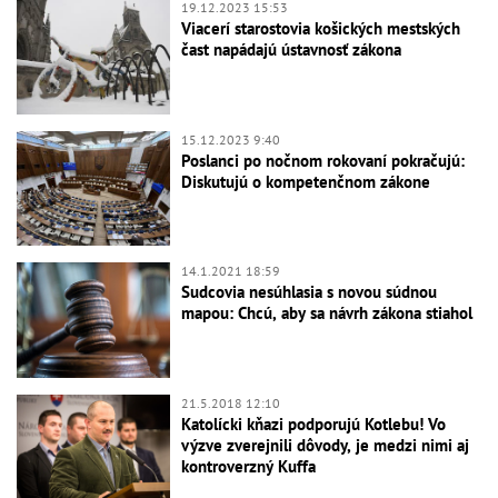
19.12.2023 15:53
Viacerí starostovia košických mestských
čast napádajú ústavnosť zákona
15.12.2023 9:40
Poslanci po nočnom rokovaní pokračujú:
Diskutujú o kompetenčnom zákone
14.1.2021 18:59
Sudcovia nesúhlasia s novou súdnou
mapou: Chcú, aby sa návrh zákona stiahol
21.5.2018 12:10
Katolícki kňazi podporujú Kotlebu! Vo
výzve zverejnili dôvody, je medzi nimi aj
kontroverzný Kuffa