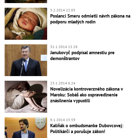
5.2.2014 22:05
Poslanci Smeru odmietli návrh zákona na
podporu mladých rodín
31.1.2014 15:28
Janukovyč podpísal amnestiu pre
demonštrantov
23.1.2014 6:24
Novelizácia kontroverzného zákona v
Maroku: Sobáš ako ospravedlnenie
znásilnenia vypustili
8.1.2014 15:59
Kaliňák o ombudsmanke Dubovcovej:
Politikárči a porušuje zákon!