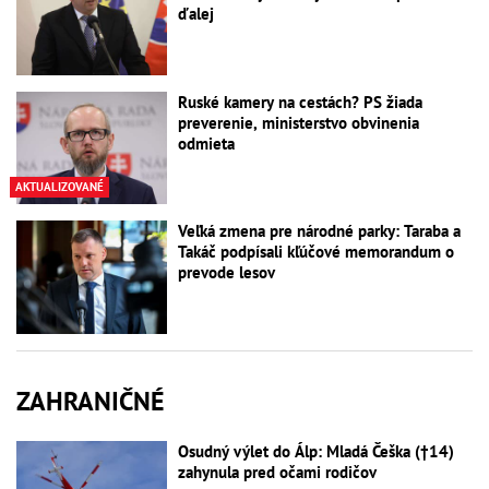
ďalej
Ruské kamery na cestách? PS žiada
preverenie, ministerstvo obvinenia
odmieta
AKTUALIZOVANÉ
Veľká zmena pre národné parky: Taraba a
Takáč podpísali kľúčové memorandum o
prevode lesov
ZAHRANIČNÉ
Osudný výlet do Álp: Mladá Češka (†14)
zahynula pred očami rodičov