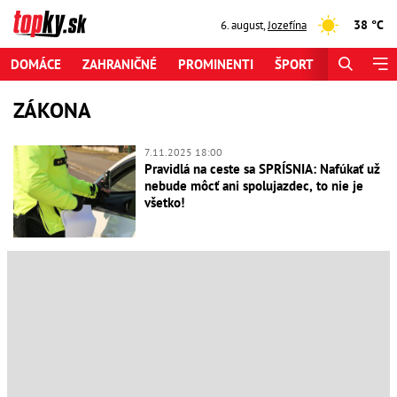
38 °C
6. august
,
Jozefína
DOMÁCE
ZAHRANIČNÉ
PROMINENTI
ŠPORT
ZAUJÍMAV
ZÁKONA
7.11.2025 18:00
Pravidlá na ceste sa SPRÍSNIA: Nafúkať už
nebude môcť ani spolujazdec, to nie je
všetko!