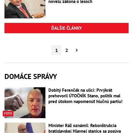
novelu zákona o lesoch
ĎALŠIE ČLÁNKY
1
2
DOMÁCE SPRÁVY
Dobitý Ferenčák na ulici: Prvýkrát
prehovoril ÚTOČNÍK Stano, politik mal
pred útokom napomenúť hlučnú partiu!
FOTO
Minister Ráž oznámil: Rekonštrukcia
bratislavskej Hlavnej stanice sa posúva