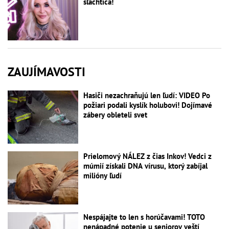
šľachtica!
ZAUJÍMAVOSTI
Hasiči nezachraňujú len ľudí: VIDEO Po
požiari podali kyslík holubovi! Dojímavé
zábery obleteli svet
Prielomový NÁLEZ z čias Inkov! Vedci z
múmií získali DNA vírusu, ktorý zabíjal
milióny ľudí
Nespájajte to len s horúčavami! TOTO
nenápadné potenie u seniorov veští