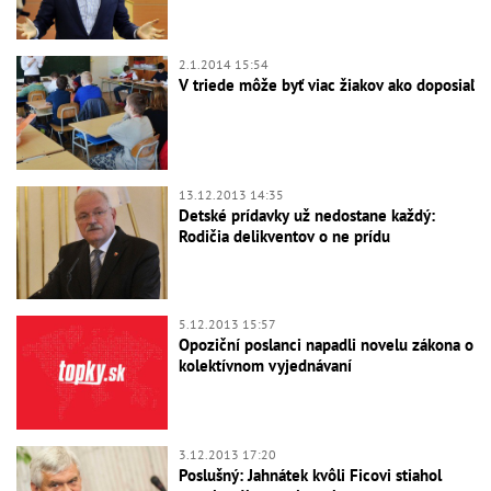
2.1.2014 15:54
V triede môže byť viac žiakov ako doposiaľ
13.12.2013 14:35
Detské prídavky už nedostane každý:
Rodičia delikventov o ne prídu
5.12.2013 15:57
Opoziční poslanci napadli novelu zákona o
kolektívnom vyjednávaní
3.12.2013 17:20
Poslušný: Jahnátek kvôli Ficovi stiahol