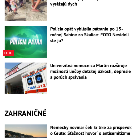
vyrážajú dych
Polícia opäť vyhlásila pátranie po 15-
ročnej Sabine zo Skalice: FOTO Nevideli
ste ju?
FOTO
Univerzitná nemocnica Martin rozširuje
možnosti liečby detskej úzkosti, depresie
a porúch správania
ZAHRANIČNÉ
Nemecký novinár čelí kritike za príspevok
o Ceute: Sťažnosť hovorí o antisemitizme