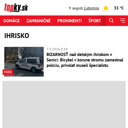
33 °C
9. august
,
Ľubomíra
DOMÁCE
ZAHRANIČNÉ
PROMINENTI
ŠPORT
ZAUJÍMAV
IHRISKO
7.3.2026 9:59
BIZARNOSŤ nad detským ihriskom v
Senici: Bicykel v korune stromu zamestnal
políciu, privolať museli špecialistu
FOTO