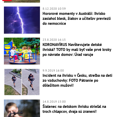
8.12.2020 10:59
Hororové momenty v Austrálii: Ihrisko
zasiahol blesk, žiakov a učiteľov previezli
do nemocnice
23.8.2020 16:15
KORONAVÍRUS Navštevujete detské
ihriská? TOTO by mali byť vaše prvé kroky
po návrate domov: Úrad varuje
9.9.2019 16:00
Incident na ihrisku v Česku, streľba na deti
zo vzduchovky: FOTO Pátranie po
dôležitom mužovi!
14.8.2019 15:00
Šialenec na detskom ihrisku strieľal na
troch chlapcov, dvaja sú zranení!