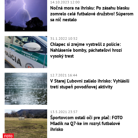
14.10.2023 12:00
Nočná mora na ihrisku: Po zásahu blesku
zomrelo celé futbalové družstvo! Súperom
sa nič nestalo
31.1.2022 10:52
Chlapec si zrejme vystrelil z polície:
Nahlásenie bomby, páchateľovi hrozí
vysoký trest
12.7.2021 16:44
V Starej Ľubovni zalialo ihrisko: Vyhlásili
tretí stupeň povodňovej aktivity
13.5.2021 23:57
Športovcom ostali oči pre plač: FOTO
Mladík na Q7-ke im rozryl futbalové
ihrisko
FOTO