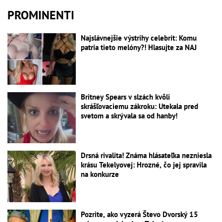
PROMINENTI
Najslávnejšie výstrihy celebrít: Komu
patria tieto melóny?! Hlasujte za NAJ
Britney Spears v slzách kvôli
skrášľovaciemu zákroku: Utekala pred
svetom a skrývala sa od hanby!
Drsná rivalita! Známa hlásateľka nezniesla
krásu Tekelyovej: Hrozné, čo jej spravila
na konkurze
Pozrite, ako vyzerá Števo Dvorský 15