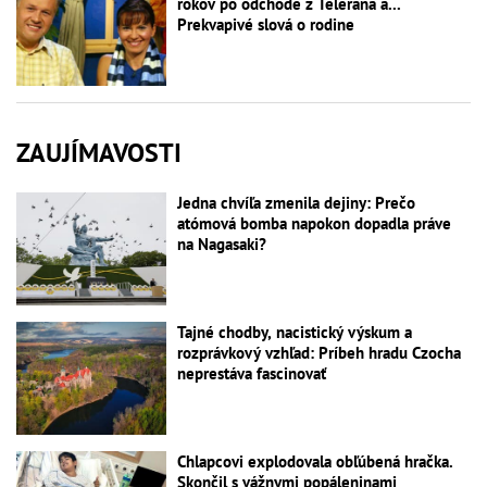
rokov po odchode z Telerána a...
Prekvapivé slová o rodine
ZAUJÍMAVOSTI
Jedna chvíľa zmenila dejiny: Prečo
atómová bomba napokon dopadla práve
na Nagasaki?
Tajné chodby, nacistický výskum a
rozprávkový vzhľad: Príbeh hradu Czocha
neprestáva fascinovať
Chlapcovi explodovala obľúbená hračka.
Skončil s vážnymi popáleninami