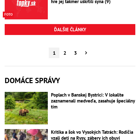
hre jej takmer uškrtili syna (9)
FOTO
ĎALŠIE ČLÁNKY
1
2
3
DOMÁCE SPRÁVY
Poplach v Banskej Bystrici: V lokalite
zaznamenali medveďa, zasahuje špeciálny
tím
Kritika a šok vo Vysokých Tatrách: Rodičia
vzali deti na Rysy, zábery ich obuvi