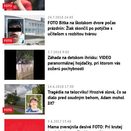
FOTO
24.7.2018 16:45
FOTO Bitka na školskom dvore počas
prázdnin: Žiak skončil po potýčke s
učiteľom s rozbitou tvárou
FOTO
3.7.2018 9:05
Záhada na detskom ihrisku: VIDEO
paranormálnej hojdačky, pri ktorom vás
zožerú pochybnosti
14.6.2018 17:30
Tragédia na telocviku! Hrozivé slová, čo sa
dialo pred osudným behom, Adam mohol
žiť?
FOTO
5.6.2017 23:48
Mama zverejnila desivé FOTO: Pri krutej