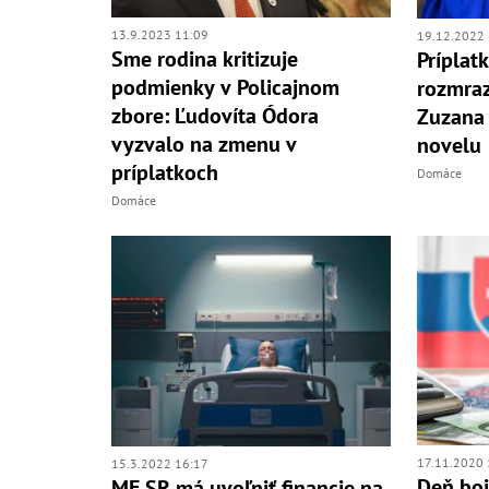
13.9.2023 11:09
19.12.2022 
Sme rodina kritizuje
Príplat
podmienky v Policajnom
rozmraz
zbore: Ľudovíta Ódora
Zuzana 
vyzvalo na zmenu v
novelu
príplatkoch
Domáce
Domáce
17.11.2020 
15.3.2022 16:17
Deň boj
MF SR má uvoľniť financie na