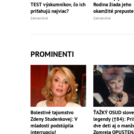
TEST výskumníkov, čo ich
Rodina žiada jeho
priťahujú najviac?
okamžité prepuste
Zahraničné
Zahraničné
PROMINENTI
ŤAŽKÝ OSUD slove
Bolestivé tajomstvo
legendy (†84): Pri
Zdeny Studenkovej: V
dve deti aj o manže
mladosti podstúpila
Zomrela OPUSTEN
interrupciu!