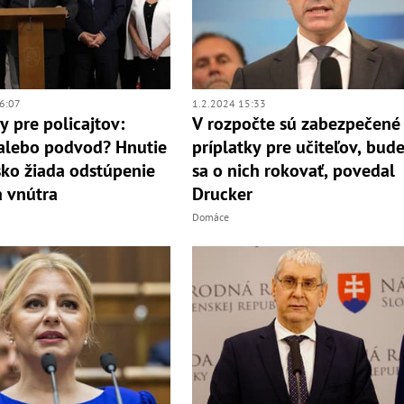
6:07
1.2.2024 15:33
y pre policajtov:
V rozpočte sú zabezpečené
alebo podvod? Hnutie
príplatky pre učiteľov, bud
ko žiada odstúpenie
sa o nich rokovať, povedal
a vnútra
Drucker
Domáce