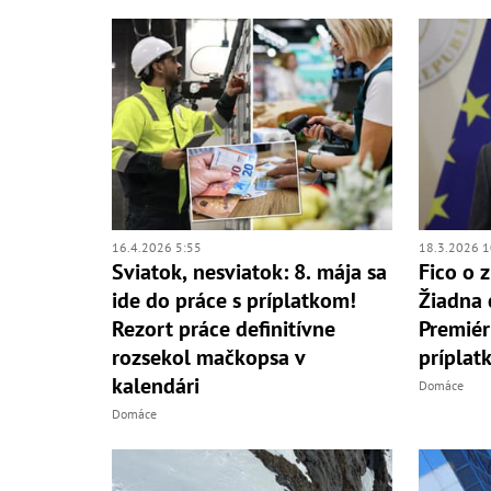
16.4.2026 5:55
18.3.2026 1
Sviatok, nesviatok: 8. mája sa
Fico o 
ide do práce s príplatkom!
Žiadna 
Rezort práce definitívne
Premiér
rozsekol mačkopsa v
príplat
kalendári
Domáce
Domáce