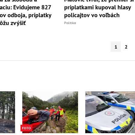
ciu: Evidujeme 827
príplatkami kupoval hlasy
ov odboja, príplatky
policajtov vo voľbách
ôžu zvýšiť
Politika
1
2
FOTO