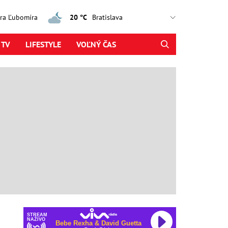
jtra Ľubomíra
20 °C
 TV
LIFESTYLE
VOĽNÝ ČAS
STREAM
NAŽIVO
Bebe Rexha & David Guetta