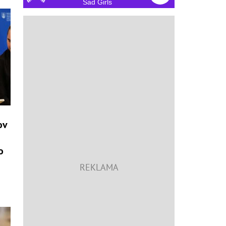
Sad Girls
ov
o