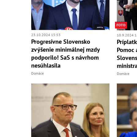
FOTO
23.10.2024 15:53
10.9.2024 1
Progresívne Slovensko
Príplatk
zvýšenie minimálnej mzdy
Pomoc 
podporilo! SaS s návrhom
Slovens
nesúhlasila
ministr
Domáce
Domáce