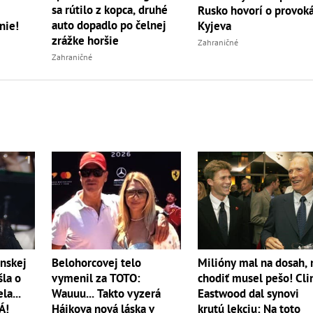
sa rútilo z kopca, druhé
Rusko hovorí o provoká
auto dopadlo po čelnej
nie!
Kyjeva
zrážke horšie
Zahraničné
Zahraničné
nskej
Belohorcovej telo
Milióny mal na dosah, 
šla o
vymenil za TOTO:
chodiť musel pešo! Cli
la...
Wauuu... Takto vyzerá
Eastwood dal synovi
Á!
Hájkova nová láska v
krutú lekciu: Na toto