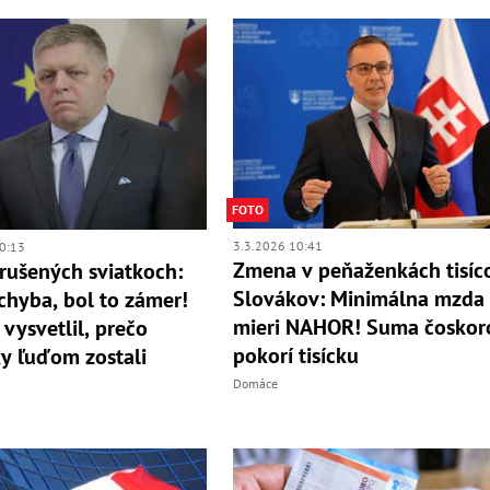
FOTO
3.3.2026 10:41
0:13
Zmena v peňaženkách tisíc
zrušených sviatkoch:
Slovákov: Minimálna mzda
chyba, bol to zámer!
mieri NAHOR! Suma čoskor
 vysvetlil, prečo
pokorí tisícku
ky ľuďom zostali
Domáce