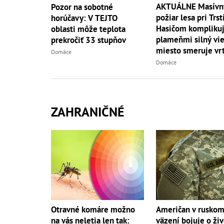
AKTUÁLNE Masívn
Pozor na sobotné
požiar lesa pri Trst
horúčavy: V TEJTO
Hasičom komplikuj
oblasti môže teplota
plameňmi silný vieto
prekročiť 33 stupňov
miesto smeruje vrt
Domáce
Domáce
ZAHRANIČNÉ
Otravné komáre možno
Američan v rusko
na vás neletia len tak:
väzení bojuje o živ