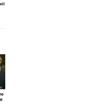
cii
no
nt