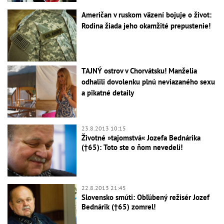
Američan v ruskom väzení bojuje o život:
Rodina žiada jeho okamžité prepustenie!
TAJNÝ ostrov v Chorvátsku! Manželia
odhalili dovolenku plnú neviazaného sexu
a pikatné detaily
23.8.2013 10:15
Životné »tajomstvá« Jozefa Bednárika
(†65): Toto ste o ňom nevedeli!
22.8.2013 21:45
Slovensko smúti: Obľúbený režisér Jozef
Bednárik (†65) zomrel!