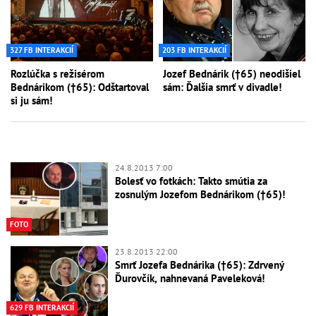
327 FB INTERAKCIÍ
203 FB INTERAKCIÍ
Rozlúčka s režisérom
Jozef Bednárik (†65) neodišiel
Bednárikom (†65): Odštartoval
sám: Ďalšia smrť v divadle!
si ju sám!
24.8.2013 7:00
Bolesť vo fotkách: Takto smútia za
zosnulým Jozefom Bednárikom (†65)!
FOTO
23.8.2013 22:00
Smrť Jozefa Bednárika (†65): Zdrvený
Ďurovčík, nahnevaná Paveleková!
629 FB INTERAKCIÍ