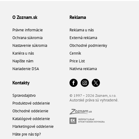
O Zoznam.sk
Reklama
Právne informácie
Reklama u nás
Ochrana súkromia
Externá reklama
Nastavenie súkromia
Obchodné podmienky
Kariéra u nás
Cenník
Napíšte nám
Price List
Nariadenie DSA
Natívna reklama
Kontakty
Spravodajstvo
© 1997 – 2026 Zoznam, s.r.o.
Autorské práva sú vyhradené.
Produktové oddelenie
Obchodné oddelenie
Katalógové oddelenie
Marketingové oddelenie
Máte pre nás tip?