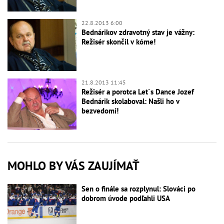
22.8.2013 6:00
Bednárikov zdravotný stav je vážny:
Režisér skončil v kóme!
21.8.2013 11:45
Režisér a porotca Let´s Dance Jozef
Bednárik skolaboval: Našli ho v
bezvedomí!
MOHLO BY VÁS ZAUJÍMAŤ
Sen o finále sa rozplynul: Slováci po
dobrom úvode podľahli USA